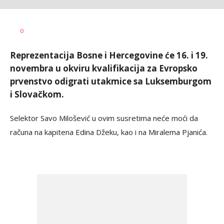
Haris
AUTOR
0
Krhalić
Reprezentacija Bosne i Hercegovine će 16. i 19.
novembra u okviru kvalifikacija za Evropsko
prvenstvo odigrati utakmice sa Luksemburgom
i Slovačkom.
Selektor Savo Milošević u ovim susretima neće moći da
računa na kapitena Edina Džeku, kao i na Miralema Pjanića.