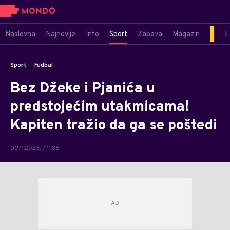
Naslovna
Najnovije
Info
Sport
Zabava
Magazin
M
Sport
Fudbal
Bez Džeke i Pjanića u
predstojećim utakmicama!
Kapiten tražio da ga se poštedi
09.11.2023. / 11:36