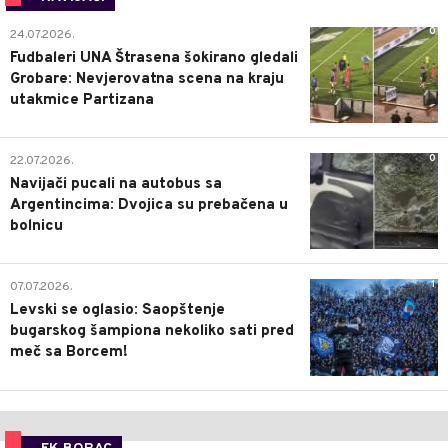
0
24.07.2026.
Fudbaleri UNA Štrasena šokirano gledali
Grobare: Nevjerovatna scena na kraju
utakmice Partizana
0
22.07.2026.
Navijači pucali na autobus sa
Argentincima: Dvojica su prebačena u
bolnicu
1
07.07.2026.
Levski se oglasio: Saopštenje
bugarskog šampiona nekoliko sati pred
meč sa Borcem!