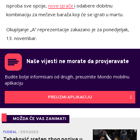
isproba sve opcije,
nove igrače
i odabere dobitnu
kombinaciju za mečeve baraža koji će se igrati u martu.
Okupljanje „A“ reprezentacije zakazano je za ponedjeljak,
13. novembar.
Naše vijesti ne morate da provjeravate
Budite bolje informisani od drugih, preuzmite Mondo mobilnu
aplikaciju
PREUZMI APLIKACIJU
MOŽDA ĆE VAS ZANIMATI
0
FUDBAL
09.11.2023.
|
Tabaković sretan zbog poziva u