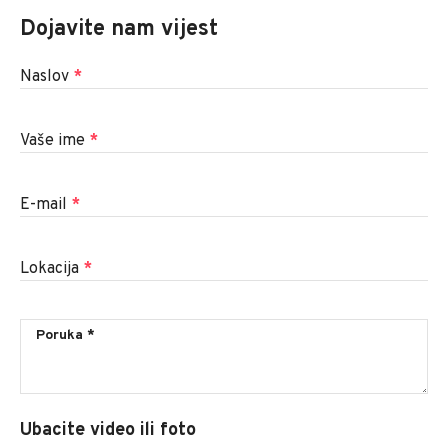
Dojavite nam vijest
Naslov
*
Vaše ime
*
E-mail
*
Lokacija
*
Ubacite video ili foto