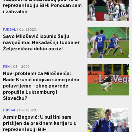
reprezentaciju BiH: Ponosan sam
i zahvalan
0
FUDBAL
06.11.2023.
|
Savo Milošević ispunio želju
navijačima: Nekadašnji fudbaler
Željezničara dobio poziv!
0
PEH
05.11.2023.
|
Novi problemi za Miloševića:
Rade Krunić odigrao samo jedno
poluvrijeme - zbog povrede
propušta Luksemburg i
Slovačku?
0
FUDBAL
04.11.2023.
|
Asmir Begović: U suštini sam
prisiljen da prekinem karijeru u
reprezentaciji BiH