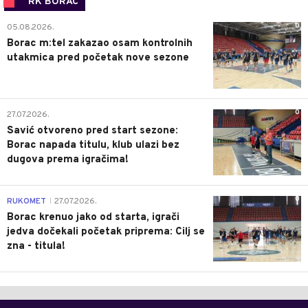
RK BORAC
0
05.08.2026.
Borac m:tel zakazao osam kontrolnih
utakmica pred početak nove sezone
0
27.07.2026.
Savić otvoreno pred start sezone:
Borac napada titulu, klub ulazi bez
dugova prema igračima!
0
RUKOMET
27.07.2026.
|
Borac krenuo jako od starta, igrači
jedva dočekali početak priprema: Cilj se
zna - titula!