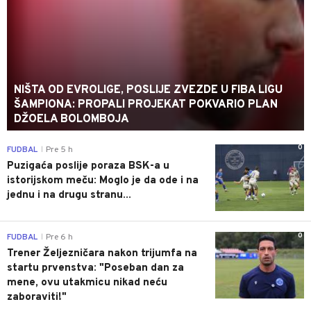
NIŠTA OD EVROLIGE, POSLIJE ZVEZDE U FIBA LIGU
ŠAMPIONA: PROPALI PROJEKAT POKVARIO PLAN
DŽOELA BOLOMBOJA
0
FUDBAL
Pre 5 h
|
Puzigaća poslije poraza BSK-a u
istorijskom meču: Moglo je da ode i na
jednu i na drugu stranu...
0
FUDBAL
Pre 6 h
|
Trener Željezničara nakon trijumfa na
startu prvenstva: "Poseban dan za
mene, ovu utakmicu nikad neću
zaboraviti!"