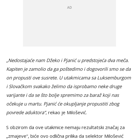
„Nedostajaće nam Džeko i Pjanić u predstojeća dva meča.
Kapiten je zamolio da ga poštedimo i dogovorili smo se da
on propusti ove susrete. U utakmicama sa Luksemburgom
i Slovačkom svakako želimo da isprobamo neke druge
varijante i da se što bolje spremimo za baraž koji nas
očekuje u martu. Pjanić će okupljanje propustiti zbog
povrede aduktora“
, rekao je Milošević.
S obzirom da ove utakmice nemaju rezultatski značaj za
„zmajeve“, biće ovo odlična prilika da selektor Milošević