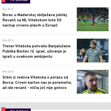
FK BORAC
0
Pre 10 h
Borac u Mađarskoj obilježava jubilej:
Revanš sa ML Vitebskom biće 50.
nastup crveno-plavih u Evropi!
0
Pre 20 h
Trener Vitebska pohvalio Banjalučane:
Publika Borčev 12. igrač, uživanje je
igrati u ovakvom ambijentu
0
Pre 20 h
Srbin iz redova Vitebska o porazu od
Borca: Crveni karton nas je poremetio,
ali ide revanš - ništa još nije gotovo