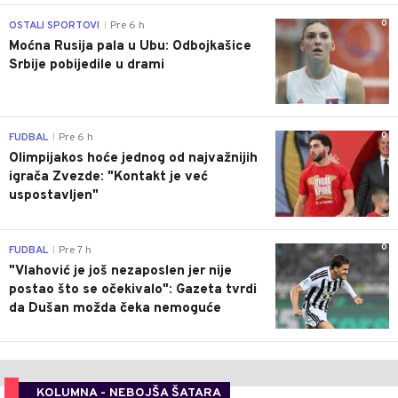
0
OSTALI SPORTOVI
Pre 6 h
|
Moćna Rusija pala u Ubu: Odbojkašice
Srbije pobijedile u drami
0
FUDBAL
Pre 6 h
|
Olimpijakos hoće jednog od najvažnijih
igrača Zvezde: "Kontakt je već
uspostavljen"
0
FUDBAL
Pre 7 h
|
"Vlahović je još nezaposlen jer nije
postao što se očekivalo": Gazeta tvrdi
da Dušan možda čeka nemoguće
KOLUMNA - NEBOJŠA ŠATARA