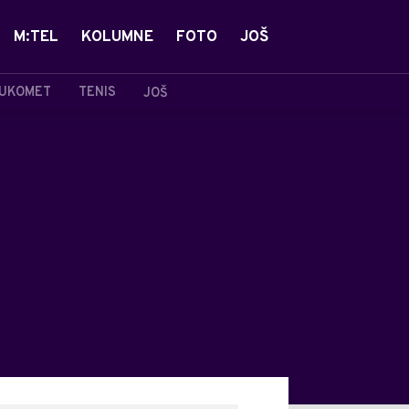
M:TEL
KOLUMNE
FOTO
JOŠ
UKOMET
TENIS
JOŠ