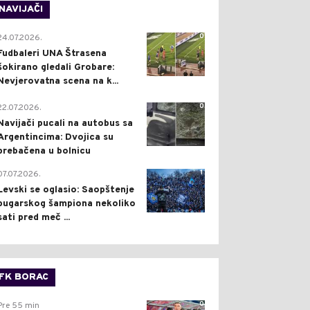
NAVIJAČI
0
24.07.2026.
Fudbaleri UNA Štrasena
šokirano gledali Grobare:
Nevjerovatna scena na k...
0
22.07.2026.
Navijači pucali na autobus sa
Argentincima: Dvojica su
prebačena u bolnicu
1
07.07.2026.
Levski se oglasio: Saopštenje
bugarskog šampiona nekoliko
sati pred meč ...
FK BORAC
0
Pre 55 min