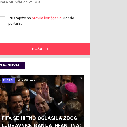
smije biti više od 25 MB.
Pristajete na
pravila korišćenja
Mondo
portala.
POŠALJI
NAJNOVIJE
0
Pre 29 min
FUDBAL
FIFA SE HITNO OGLASILA ZBOG
LJUBAVNICE ĐANIJA INFANTINA: