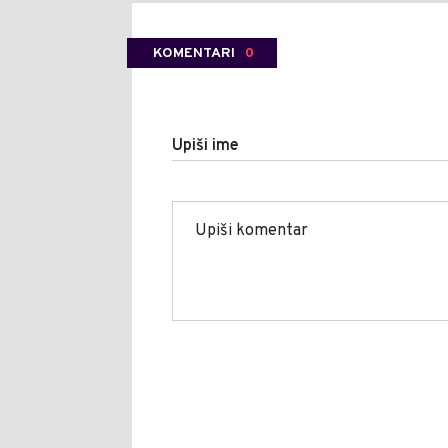
KOMENTARI
0
Upiši ime