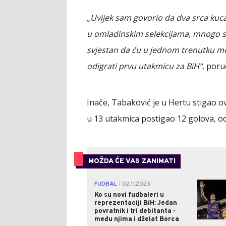
„Uvijek sam govorio da dva srca ku
u omladinskim selekcijama, mnogo s
svjestan da ću u jednom trenutku mor
odigrati prvu utakmicu za BiH“
, poru
Inače, Tabaković je u Hertu stigao ov
u 13 utakmica postigao 12 golova, od če
MOŽDA ĆE VAS ZANIMATI
FUDBAL
02.11.2023.
|
Ko su novi fudbaleri u
reprezentaciji BiH: Jedan
povratnik i tri debitanta -
među njima i dželat Borca