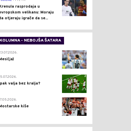
FUDBAL
Pre 1 h
Krenula rasprodaja u
evropskom velikanu: Moraju
da otjeraju igrače da se...
KOLUMNA - NEBOJŠA ŠATARA
0
23.07.2026.
Mesi(ja)
2
15.07.2026.
Ipak valja bez kralja?
0
17.05.2026.
Mostarske kiše