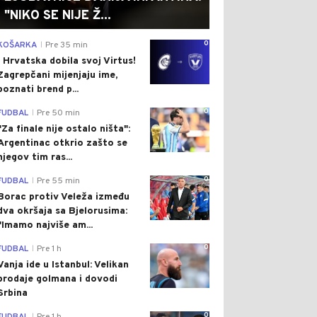
"NIKO SE NIJE Ž...
0
KOŠARKA
Pre 35 min
|
I Hrvatska dobila svoj Virtus!
Zagrepčani mijenjaju ime,
poznati brend p...
0
FUDBAL
Pre 50 min
|
"Za finale nije ostalo ništa":
Argentinac otkrio zašto se
njegov tim ras...
0
FUDBAL
Pre 55 min
|
Borac protiv Veleža između
dva okršaja sa Bjelorusima:
"Imamo najviše am...
0
FUDBAL
Pre 1 h
|
Vanja ide u Istanbul: Velikan
prodaje golmana i dovodi
Srbina
0
|