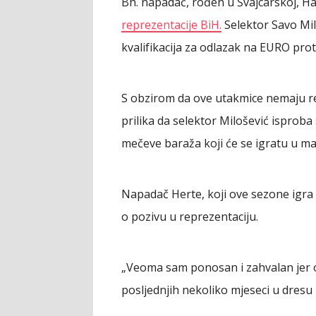
Bh. napadač, rođen u Švajcarskoj, H
reprezentacije BiH.
Selektor Savo Mil
kvalifikacija za odlazak na EURO pro
S obzirom da ove utakmice nemaju rez
prilika da selektor Milošević isproba
mečeve baraža koji će se igratu u ma
Napadač Herte, koji ove sezone igra 
o pozivu u reprezentaciju.
„Veoma sam ponosan i zahvalan jer o
posljednjih nekoliko mjeseci u dresu