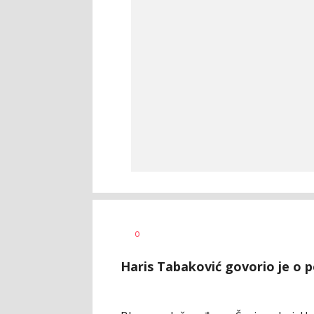
Haris
AUTOR
0
Krhalić
Haris Tabaković govorio je o p