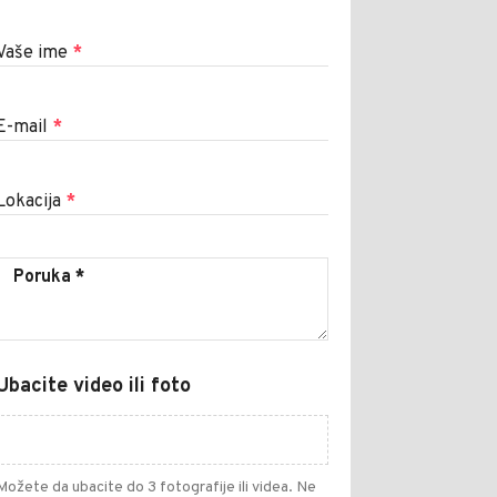
Vaše ime
*
E-mail
*
Lokacija
*
Ubacite video ili foto
Možete da ubacite do 3 fotografije ili videa. Ne