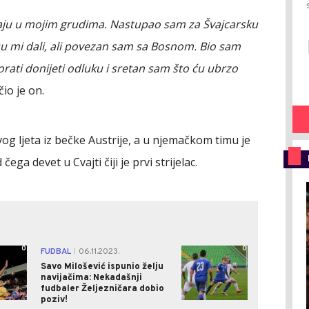
caju u mojim grudima. Nastupao sam za Švajcarsku
u mi dali, ali povezan sam sa Bosnom. Bio sam
ati donijeti odluku i sretan sam što ću ubrzo
čio je on.
og ljeta iz bečke Austrije, a u njemačkom timu je
ga devet u Cvajti čiji je prvi strijelac.
0
0
FUDBAL
06.11.2023.
|
Savo Milošević ispunio želju
navijačima: Nekadašnji
fudbaler Željezničara dobio
poziv!