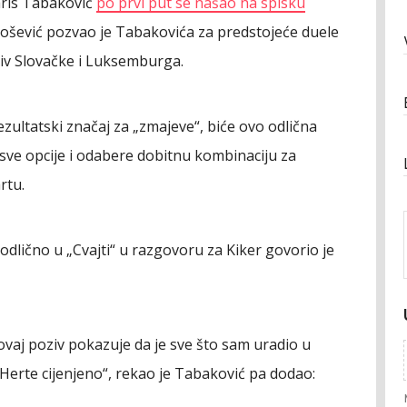
aris Tabaković
po prvi put se našao na spisku
ošević pozvao je Tabakovića za predstojeće duele
tiv Slovačke i Luksemburga.
ultatski značaj za „zmajeve“, biće ovo odlična
 sve opcije i odabere dobitnu kombinaciju za
rtu.
odlično u „Cvajti“ u razgovoru za Kiker govorio je
vaj poziv pokazuje da je sve što sam uradio u
 Herte cijenjeno“, rekao je Tabaković pa dodao: