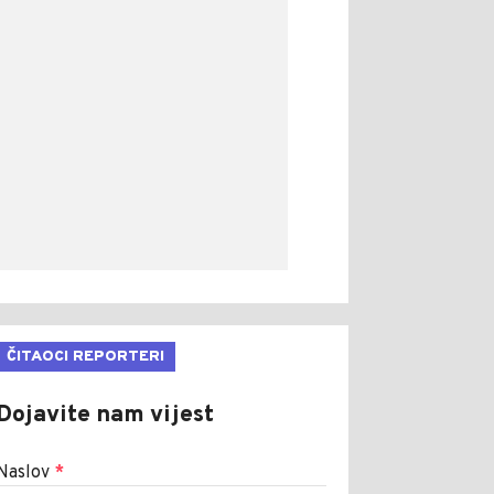
ČITAOCI REPORTERI
Dojavite nam vijest
Naslov
*