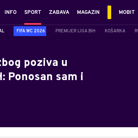
INFO
SPORT
ZABAVA
MAGAZIN
MOBIT
AL
FIFA WC 2026
PREMIJER LIGA BIH
KOŠARKA
R
zbog poziva u
H: Ponosan sam i