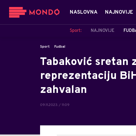
NASLOVNA
NAJNOVIJE
Sport:
NAJNOVIJE
FUDB
Sport
Fudbal
Tabaković sretan 
reprezentaciju Bi
zahvalan
09.11.2023. / 11:09