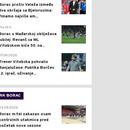
Borac protiv Veleža između
dva okršaja sa Bjelorusima:
"Imamo najviše am...
0
Pre 19 h
Borac u Mađarskoj obilježava
jubilej: Revanš sa ML
Vitebskom biće 50. na...
0
07.08.2026.
Trener Vitebska pohvalio
Banjalučane: Publika Borčev
12. igrač, uživanje...
RK BORAC
0
05.08.2026.
Borac m:tel zakazao osam
kontrolnih utakmica pred
početak nove sezone