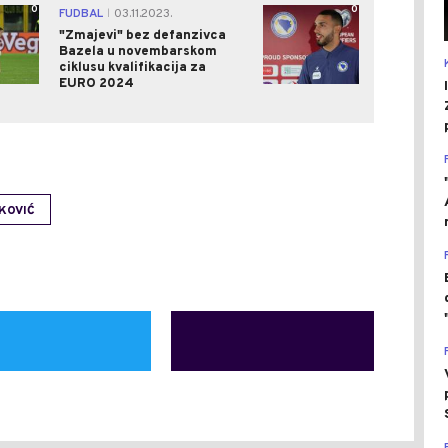
0
0
FUDBAL
03.11.2023.
|
"Zmajevi" bez defanzivca
Bazela u novembarskom
ciklusu kvalifikacija za
EURO 2024
KOVIĆ