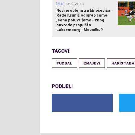
PEH
05.11.2023.
|
Novi problemi za Miloševića:
Rade Krunić odigrao samo
jedno poluvrijeme - zbog
povrede propušta
Luksemburg i Slovačku?
TAGOVI
FUDBAL
ZMAJEVI
HARIS TABA
PODIJELI