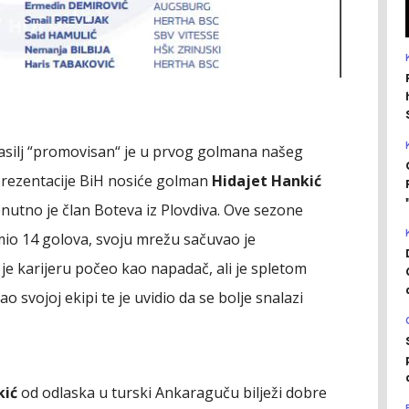
asilj “promovisan“ je u prvog golmana našeg
eprezentacije BiH nosiće golman
Hidajet Hankić
enutno je član Boteva iz Plovdiva. Ove sezone
imio 14 golova, svoju mrežu sačuvao je
je karijeru počeo kao napadač, ali je spletom
 svojoj ekipi te je uvidio da se bolje snalazi
kić
od odlaska u turski Ankaraguču bilježi dobre