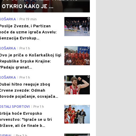
OTKRIO KAKO JE ...
0
KOŠARKA
Pre 19 min
|
Poslije Zvezde, i Partizan
hoće da uzme igrača Asvelu:
Senzacija Evrokup...
0
KOŠARKA
Pre 1 h
|
Ovo je priča o Košarkaškoj ligi
Republike Srpske Krajine:
"Padaju granat...
0
KOŠARKA
Pre 1 h
|
Dubai hitno reaguje zbog
Crvene zvezde: Odmah
dovode pojačanje, osvajača...
0
OSTALI SPORTOVI
Pre 1 h
|
Srbija hoće Evropsko
prvenstvo: "Igraće se u tri
države, ali će finale b...
0
|