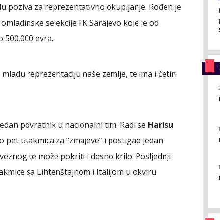
idu poziva za reprezentativno okupljanje. Rođen je
e omladinske selekcije FK Sarajevo koje je od
o 500.000 evra.
mladu reprezentaciju naše zemlje, te ima i četiri
edan povratnik u nacionalni tim. Radi se
Harisu
ao pet utakmica za “zmajeve” i postigao jedan
veznog te može pokriti i desno krilo. Posljednji
akmice sa Lihtenštajnom i Italijom u okviru