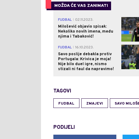
MOŽDA ĆE VAS ZANIMATI
FUDBAL
02.11.2023.
|
Milošević objavio spisak:
Nekoliko novih imena, među
njima i Tabaković!
FUDBAL
16.10.2023.
|
Savo poslije debakla protiv
Portugala: Krivica je moja!
Nije bilo duel igre, nismo
stizali ni faul da napravimo!
TAGOVI
FUDBAL
ZMAJEVI
SAVO MILOŠ
PODIJELI