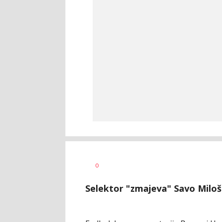
Haris
AUTOR
0
Krhalić
Selektor "zmajeva" Savo Miloše