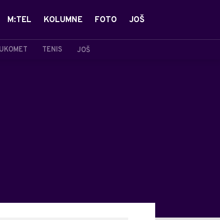
M:TEL
KOLUMNE
FOTO
JOŠ
UKOMET
TENIS
JOŠ