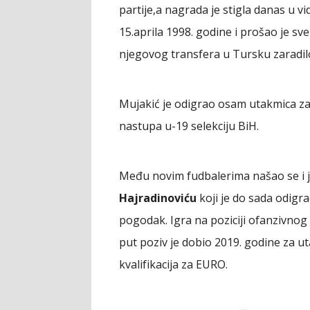
partije,a nagrada je stigla danas u v
15.aprila 1998. godine i prošao je sv
njegovog transfera u Tursku zaradil
Mujakić je odigrao osam utakmica za 
nastupa u-19 selekciju BiH.
Među novim fudbalerima našao se i j
Hajradinoviću
koji je do sada odigr
pogodak. Igra na poziciji ofanzivnog 
put poziv je dobio 2019. godine za ut
kvalifikacija za EURO.