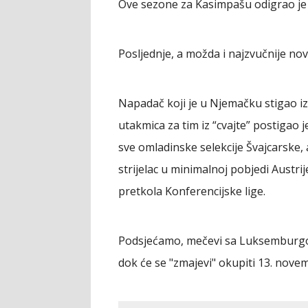
Ove sezone za Kasimpašu odigrao je 1
Posljednje, a možda i najzvučnije no
Napadač koji je u Njemačku stigao iz
utakmica za tim iz “cvajte” postigao j
sve omladinske selekcije Švajcarske, a
strijelac u minimalnoj pobjedi Austr
pretkola Konferencijske lige.
Podsjećamo, mečevi sa Luksemburgom
dok će se "zmajevi" okupiti 13. novemb