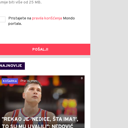
smije biti više od 25 MB.
Pristajete na
pravila korišćenja
Mondo
portala.
POŠALJI
NAJNOVIJE
0
Pre 16 min
KOŠARKA
"REKAO JE 'NEDICE, ŠTA IMA?',
TO SU MU UVALILI": NEDOVIĆ