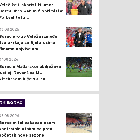
Velež želi iskoristiti umor
Borca, Ibro Rahimić optimista:
Po kvalitetu ...
0
08.08.2026.
Borac protiv Veleža između
dva okršaja sa Bjelorusima:
"Imamo najviše am...
0
07.08.2026.
Borac u Mađarskoj obilježava
jubilej: Revanš sa ML
Vitebskom biće 50. na...
RK BORAC
0
05.08.2026.
Borac m:tel zakazao osam
kontrolnih utakmica pred
početak nove sezone