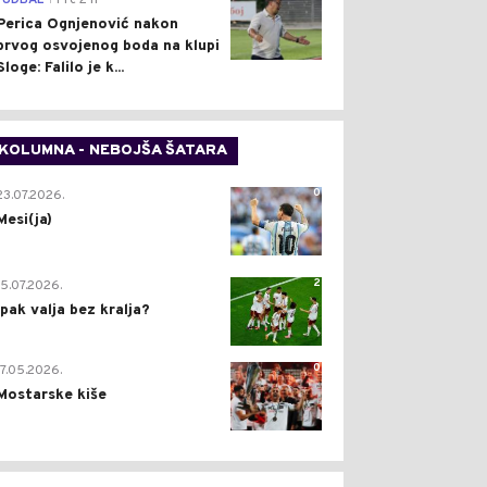
FUDBAL
Pre 2 h
Perica Ognjenović nakon
prvog osvojenog boda na klupi
Sloge: Falilo je k...
KOLUMNA - NEBOJŠA ŠATARA
0
23.07.2026.
Mesi(ja)
2
15.07.2026.
Ipak valja bez kralja?
0
17.05.2026.
Mostarske kiše