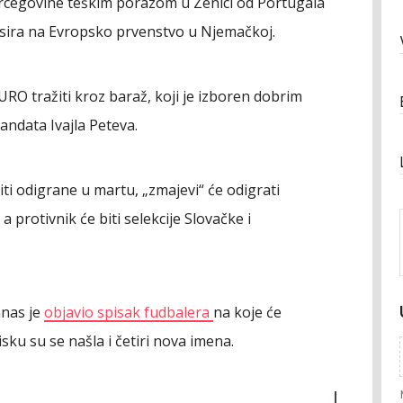
rcegovine teškim porazom u Zenici od Portugala
lasira na Evropsko prvenstvo u Njemačkoj.
URO tražiti kroz baraž, koji je izboren dobrim
mandata Ivajla Peteva.
iti odigrane u martu, „zmajevi“ će odigrati
 a protivnik će biti selekcije Slovačke i
anas je
objavio spisak fudbalera
na koje će
ku su se našla i četiri nova imena.