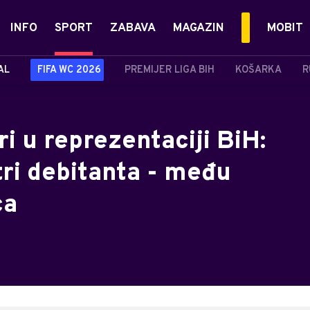
INFO
SPORT
ZABAVA
MAGAZIN
MOBIT
AL
FIFA WC 2026
PREMIJER LIGA BIH
KOŠARKA
R
ri u reprezentaciji BiH:
tri debitanta - među
ca