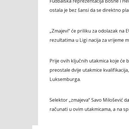
Fudbalska reprezentacija Bosne i He
ostala je bez šansi da se direktno p
„Zmajevi“ će priliku za odolazak na E
rezultatima u Ligi nacija za vrijeme 
Prije ovih ključnih utakmica koje će b
preostale dvije utakmice kvalifikacija,
Luksemburga.
Selektor „zmajeva“ Savo Milošević d
računati u ovim utakmicama, a na spis