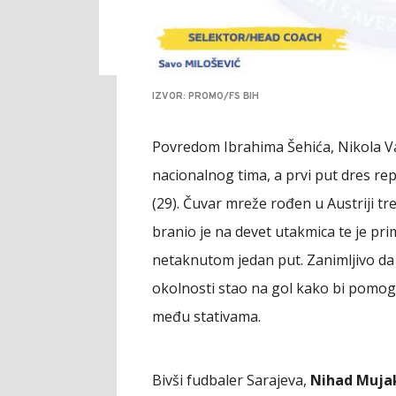
IZVOR: PROMO/FS BIH
Povredom Ibrahima Šehića, Nikola V
nacionalnog tima, a prvi put dres r
(29). Čuvar mreže rođen u Austriji tr
branio je na devet utakmica te je pr
netaknutom jedan put. Zanimljivo da 
okolnosti stao na gol kako bi pomogao
među stativama.
Bivši fudbaler Sarajeva,
Nihad Muja