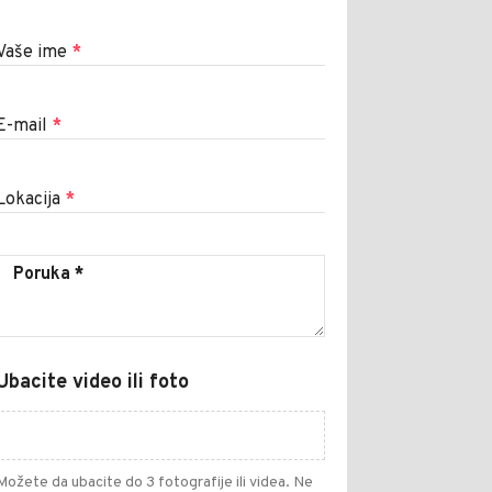
Vaše ime
*
E-mail
*
Lokacija
*
Ubacite video ili foto
Možete da ubacite do 3 fotografije ili videa. Ne