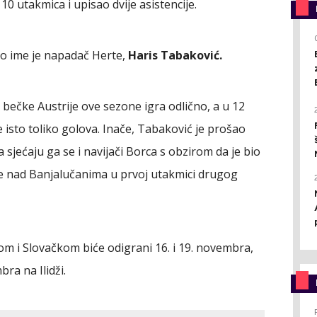
0 utakmica i upisao dvije asistencije.
vo ime je napadač Herte,
Haris Tabaković.
 bečke Austrije ove sezone igra odlično, a u 12
e isto toliko golova. Inače, Tabaković je prošao
 sjećaju ga se i navijači Borca s obzirom da je bio
ije nad Banjalučanima u prvoj utakmici drugog
 i Slovačkom biće odigrani 16. i 19. novembra,
ra na Ilidži.