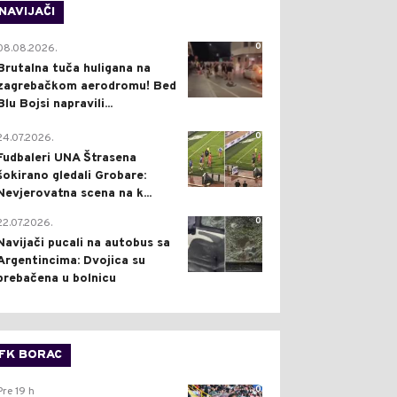
NAVIJAČI
0
08.08.2026.
Brutalna tuča huligana na
zagrebačkom aerodromu! Bed
Blu Bojsi napravili...
0
24.07.2026.
Fudbaleri UNA Štrasena
šokirano gledali Grobare:
Nevjerovatna scena na k...
0
22.07.2026.
Navijači pucali na autobus sa
Argentincima: Dvojica su
prebačena u bolnicu
FK BORAC
0
Pre 19 h