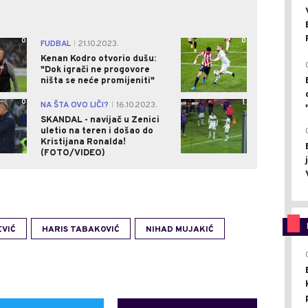
0
0
FUDBAL
21.10.2023.
|
Kenan Kodro otvorio dušu:
"Dok igrači ne progovore
ništa se neće promijeniti"
0
1
NA ŠTA OVO LIČI?
16.10.2023.
|
SKANDAL - navijač u Zenici
uletio na teren i došao do
Kristijana Ronalda!
(FOTO/VIDEO)
EVIĆ
HARIS TABAKOVIĆ
NIHAD MUJAKIĆ