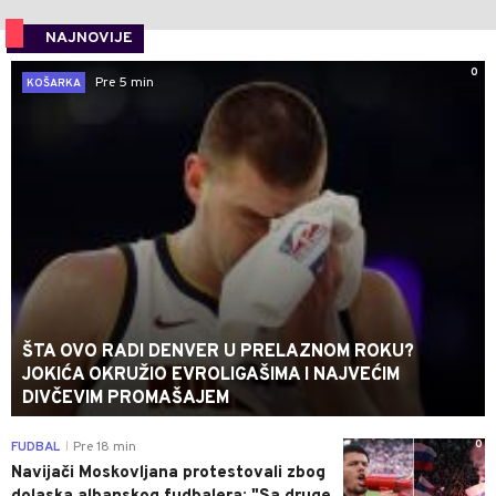
NAJNOVIJE
0
Pre 5 min
KOŠARKA
ŠTA OVO RADI DENVER U PRELAZNOM ROKU?
JOKIĆA OKRUŽIO EVROLIGAŠIMA I NAJVEĆIM
DIVČEVIM PROMAŠAJEM
0
FUDBAL
Pre 18 min
|
Navijači Moskovljana protestovali zbog