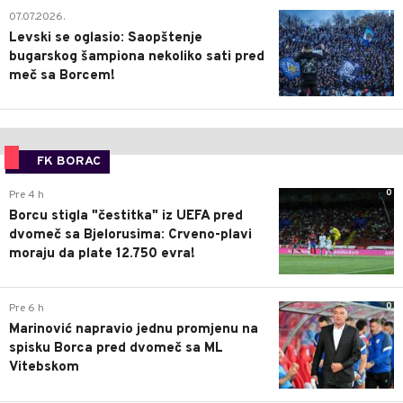
1
07.07.2026.
Levski se oglasio: Saopštenje
bugarskog šampiona nekoliko sati pred
meč sa Borcem!
FK BORAC
0
Pre 4 h
Borcu stigla "čestitka" iz UEFA pred
dvomeč sa Bjelorusima: Crveno-plavi
moraju da plate 12.750 evra!
0
Pre 6 h
Marinović napravio jednu promjenu na
spisku Borca pred dvomeč sa ML
Vitebskom