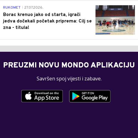
0
RUKOMET
27.07.2026.
|
Borac krenuo jako od starta, igrači
jedva dočekali početak priprema: Cilj se
zna - titula!
PREUZMI NOVU MONDO APLIKACIJU
Savršen spoj vijesti i zabave.