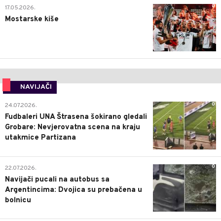
0
17.05.2026.
Mostarske kiše
NAVIJAČI
0
24.07.2026.
Fudbaleri UNA Štrasena šokirano gledali
Grobare: Nevjerovatna scena na kraju
utakmice Partizana
0
22.07.2026.
Navijači pucali na autobus sa
Argentincima: Dvojica su prebačena u
bolnicu