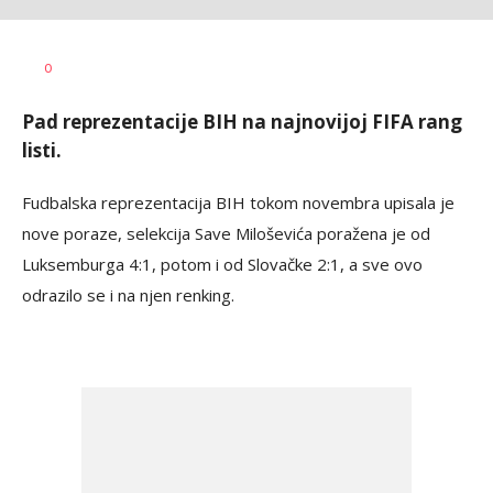
Goran
AUTOR
0
Arbutina
Pad reprezentacije BIH na najnovijoj FIFA rang
listi.
Fudbalska reprezentacija BIH tokom novembra upisala je
nove poraze, selekcija Save Miloševića poražena je od
Luksemburga 4:1, potom i od Slovačke 2:1, a sve ovo
odrazilo se i na njen renking.