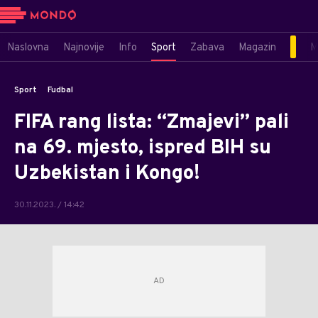
Naslovna
Najnovije
Info
Sport
Zabava
Magazin
M
Sport
Fudbal
FIFA rang lista: “Zmajevi” pali
na 69. mjesto, ispred BIH su
Uzbekistan i Kongo!
30.11.2023. / 14:42