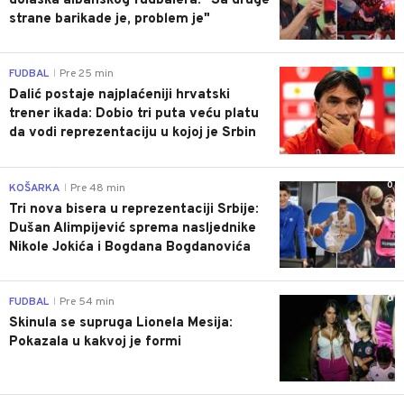
dolaska albanskog fudbalera: "Sa druge
strane barikade je, problem je"
0
FUDBAL
Pre 25 min
|
Dalić postaje najplaćeniji hrvatski
trener ikada: Dobio tri puta veću platu
da vodi reprezentaciju u kojoj je Srbin
0
KOŠARKA
Pre 48 min
|
Tri nova bisera u reprezentaciji Srbije:
Dušan Alimpijević sprema nasljednike
Nikole Jokića i Bogdana Bogdanovića
0
FUDBAL
Pre 54 min
|
Skinula se supruga Lionela Mesija:
Pokazala u kakvoj je formi