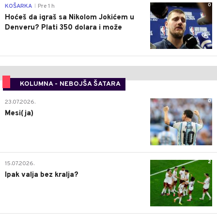
0
KOŠARKA
Pre 1 h
|
Hoćeš da igraš sa Nikolom Jokićem u
Denveru? Plati 350 dolara i može
KOLUMNA - NEBOJŠA ŠATARA
0
23.07.2026.
Mesi(ja)
2
15.07.2026.
Ipak valja bez kralja?