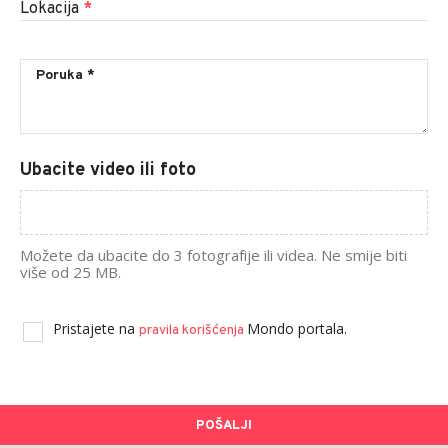
Lokacija
*
Ubacite video ili foto
Možete da ubacite do 3 fotografije ili videa. Ne smije biti
više od 25 MB.
Pristajete na
Mondo portala.
pravila korišćenja
POŠALJI