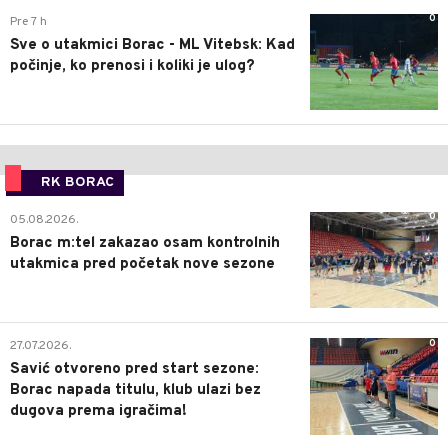
0
Pre 7 h
Sve o utakmici Borac - ML Vitebsk: Kad
počinje, ko prenosi i koliki je ulog?
RK BORAC
0
05.08.2026.
Borac m:tel zakazao osam kontrolnih
utakmica pred početak nove sezone
0
27.07.2026.
Savić otvoreno pred start sezone:
Borac napada titulu, klub ulazi bez
dugova prema igračima!