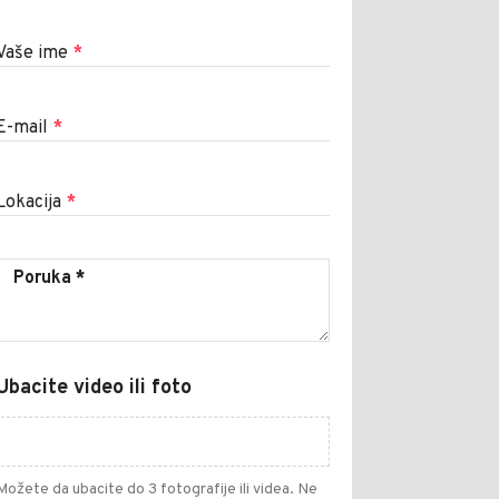
Vaše ime
*
E-mail
*
Lokacija
*
Ubacite video ili foto
Možete da ubacite do 3 fotografije ili videa. Ne