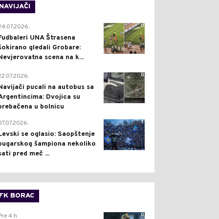
NAVIJAČI
0
24.07.2026.
Fudbaleri UNA Štrasena
šokirano gledali Grobare:
Nevjerovatna scena na k...
0
22.07.2026.
Navijači pucali na autobus sa
Argentincima: Dvojica su
prebačena u bolnicu
1
07.07.2026.
Levski se oglasio: Saopštenje
bugarskog šampiona nekoliko
sati pred meč ...
FK BORAC
0
Pre 4 h