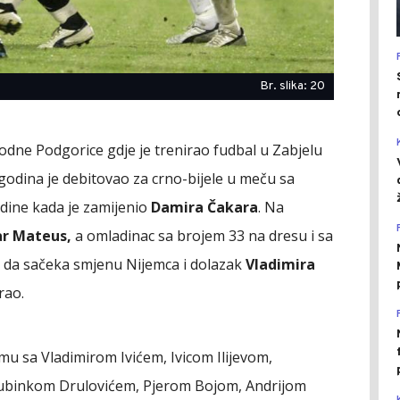
Br. slika: 20
rodne Podgorice gdje je trenirao fudbal u Zabjelu
godina je debitovao za crno-bijele u meču sa
dine kada je zamijenio
Damira Čakara
. Na
r Mateus,
a omladinac sa brojem 33 na dresu i sa
o da sačeka smjenu Nijemca i dolazak
Vladimira
rao.
mu sa Vladimirom Ivićem, Ivicom Ilijevom,
jubinkom Drulovićem, Pjerom Bojom, Andrijom