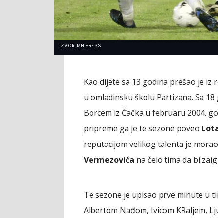
IZVOR: MN PRESS
Kao dijete sa 13 godina prešao je iz 
u omladinsku školu Partizana. Sa 18 
Borcem iz Čačka u februaru 2004. go
pripreme ga je te sezone poveo
Lota
reputacijom velikog talenta je mora
Vermezovića
na čelo tima da bi zaig
Te sezone je upisao prve minute u ti
Albertom Nađom, Ivicom KRaljem, L