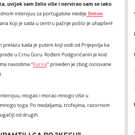
a, uvijek sam želio više i nervirao sam se iako
 jednom intervjuu za portugalske medije
Simon
zana koji je sada u centru pažnje pošto je uhapšen!
m prelazu kada je putem koji vodi od Prijepolja ka
e pređe u Crnu Goru. Rođeni Podgoričanin je kod
rema navodima "
Kurira
" priveden je zbog osnovane
.
u intervjuu, mogao i morao mnogo više u
o mnogo toga. Po medaljama, trofejima, razornom
rugačiji od drugih.