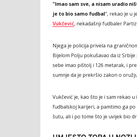
"Imao sam sve, a nisam uradio ništ
je to bio samo fudbal
", rekao je u
Vukčević
, nekadašnji fudbaler Parti
Njega je policija privela na granično
Bijelom Polju pokušavao da iz Srbij
sebe imao pištolj i 126 metarak, i p
sumnje da je prekršio zakon o oružju
Vukčević je, kao što je i sam rekao 
fudbalskoj karijeri, a pamtimo ga p
šutu, ali i po tome što je uvijek bio d