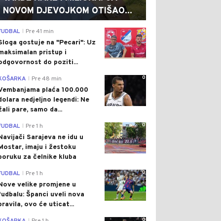
NOVOM DJEVOJKOM OTIŠAO...
0
FUDBAL
Pre 41 min
|
Sloga gostuje na "Pecari": Uz
maksimalan pristup i
odgovornost do poziti...
0
KOŠARKA
Pre 48 min
|
Vembanjama plaća 100.000
dolara nedjeljno legendi: Ne
žali pare, samo da...
0
FUDBAL
Pre 1 h
|
Navijači Sarajeva ne idu u
Mostar, imaju i žestoku
poruku za čelnike kluba
0
FUDBAL
Pre 1 h
|
Nove velike promjene u
fudbalu: Španci uveli nova
pravila, ovo će uticat...
0
|