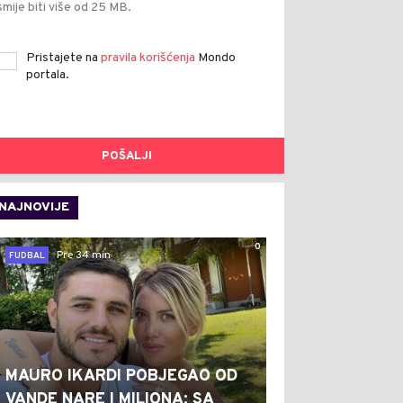
smije biti više od 25 MB.
Pristajete na
pravila korišćenja
Mondo
portala.
POŠALJI
NAJNOVIJE
0
Pre 34 min
FUDBAL
MAURO IKARDI POBJEGAO OD
VANDE NARE I MILIONA: SA