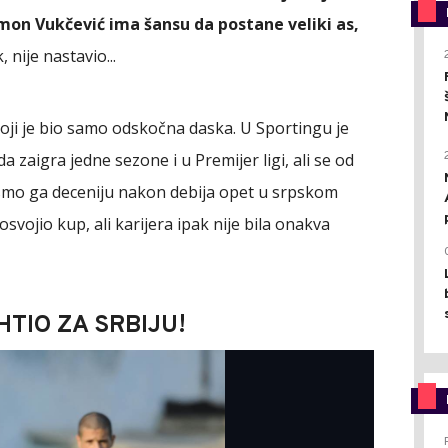
imon Vukčević ima šansu da postane veliki as,
k, nije nastavio...
oji je bio samo odskočna daska. U Sportingu je
a zaigra jedne sezone i u Premijer ligi, ali se od
 smo ga deceniju nakon debija opet u srpskom
osvojio kup, ali karijera ipak nije bila onakva
HTIO ZA SRBIJU!