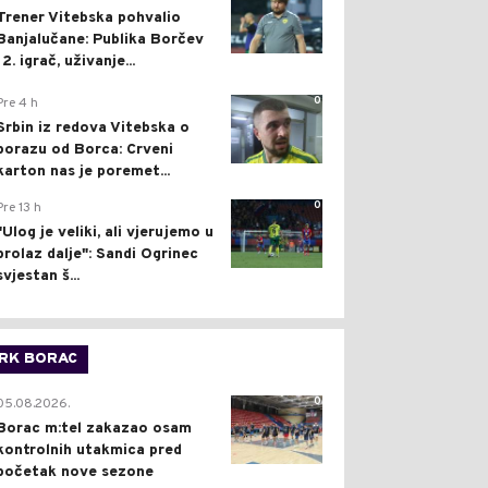
Trener Vitebska pohvalio
Banjalučane: Publika Borčev
12. igrač, uživanje...
0
Pre 4 h
Srbin iz redova Vitebska o
porazu od Borca: Crveni
karton nas je poremet...
0
Pre 13 h
"Ulog je veliki, ali vjerujemo u
prolaz dalje": Sandi Ogrinec
svjestan š...
RK BORAC
0
05.08.2026.
Borac m:tel zakazao osam
kontrolnih utakmica pred
početak nove sezone