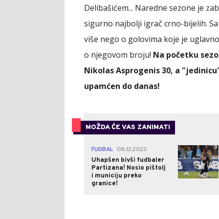
Delibašićem... Naredne sezone je zabli
sigurno najbolji igrač crno-bijelih. S
više nego o golovima koje je uglavn
o njegovom broju!
Na početku sezon
Nikolas Asprogenis 30, a "jedinicu
upamćen do danas!
MOŽDA ĆE VAS ZANIMATI
0
FUDBAL
08.12.2023.
|
Uhapšen bivši fudbaler
Partizana! Nosio pištolj
i municiju preko
granice!