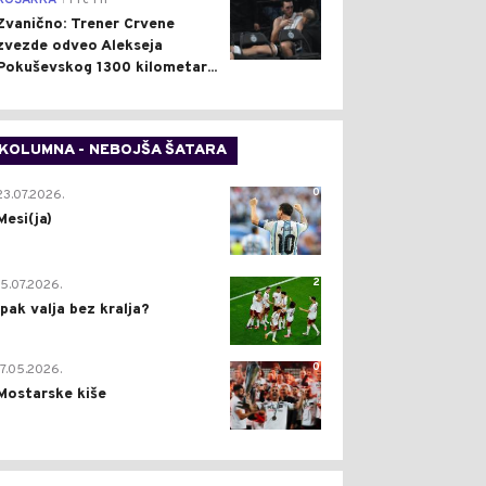
KOŠARKA
Pre 1 h
Zvanično: Trener Crvene
zvezde odveo Alekseja
Pokuševskog 1300 kilometar...
KOLUMNA - NEBOJŠA ŠATARA
0
23.07.2026.
Mesi(ja)
2
15.07.2026.
Ipak valja bez kralja?
0
17.05.2026.
Mostarske kiše