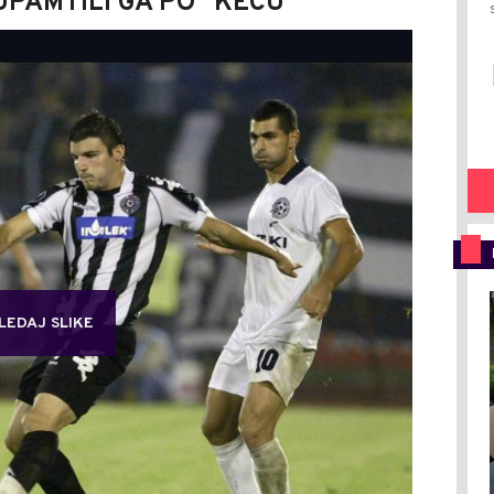
UPAMTILI GA PO "KECU"
LEDAJ SLIKE