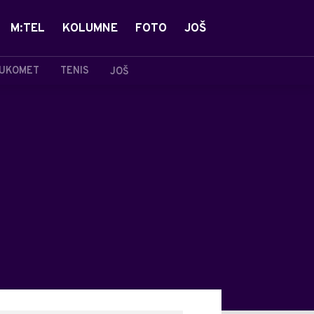
M:TEL
KOLUMNE
FOTO
JOŠ
UKOMET
TENIS
JOŠ