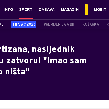
INFO
SPORT
ZABAVA
MAGAZIN
MOBIT
AL
FIFA WC 2026
PREMIJER LIGA BIH
KOŠARKA
R
tizana, nasljednik
 u zatvoru! "Imao sam
o ništa"