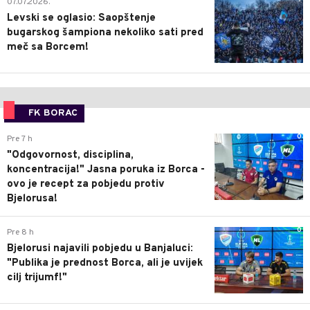
07.07.2026.
Levski se oglasio: Saopštenje
bugarskog šampiona nekoliko sati pred
meč sa Borcem!
FK BORAC
0
Pre 7 h
"Odgovornost, disciplina,
koncentracija!" Jasna poruka iz Borca -
ovo je recept za pobjedu protiv
Bjelorusa!
0
Pre 8 h
Bjelorusi najavili pobjedu u Banjaluci:
"Publika je prednost Borca, ali je uvijek
cilj trijumf!"