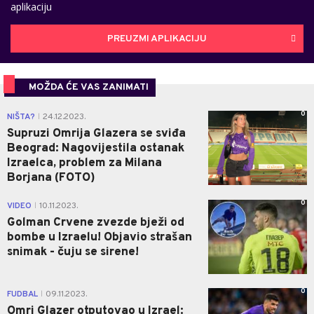
aplikaciju
PREUZMI APLIKACIJU
MOŽDA ĆE VAS ZANIMATI
0
NIŠTA?
24.12.2023.
|
Supruzi Omrija Glazera se sviđa
Beograd: Nagovijestila ostanak
Izraelca, problem za Milana
Borjana (FOTO)
0
VIDEO
10.11.2023.
|
Golman Crvene zvezde bježi od
bombe u Izraelu! Objavio strašan
snimak - čuju se sirene!
0
FUDBAL
09.11.2023.
|
Omri Glazer otputovao u Izrael: