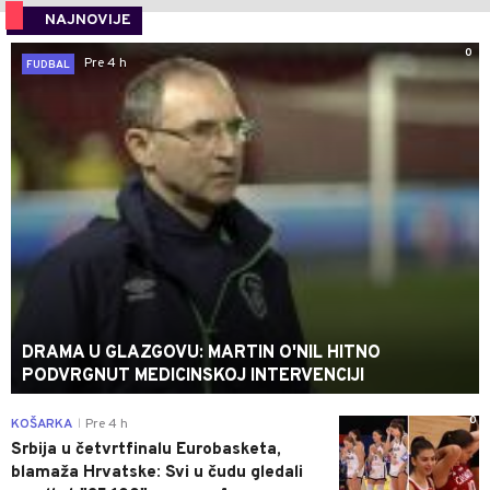
NAJNOVIJE
0
Pre 4 h
FUDBAL
DRAMA U GLAZGOVU: MARTIN O'NIL HITNO
PODVRGNUT MEDICINSKOJ INTERVENCIJI
0
KOŠARKA
Pre 4 h
|
Srbija u četvrtfinalu Eurobasketa,
blamaža Hrvatske: Svi u čudu gledali