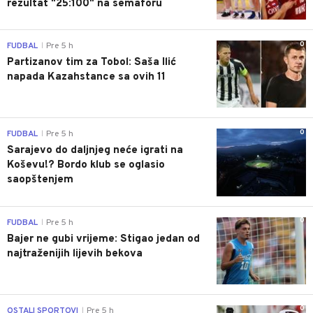
rezultat "25:100" na semaforu
0
FUDBAL
Pre 5 h
|
Partizanov tim za Tobol: Saša Ilić
napada Kazahstance sa ovih 11
0
FUDBAL
Pre 5 h
|
Sarajevo do daljnjeg neće igrati na
Koševu!? Bordo klub se oglasio
saopštenjem
0
FUDBAL
Pre 5 h
|
Bajer ne gubi vrijeme: Stigao jedan od
najtraženijih lijevih bekova
0
OSTALI SPORTOVI
Pre 5 h
|