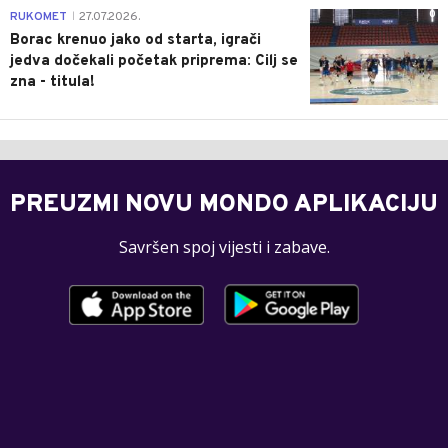
0
RUKOMET
27.07.2026.
|
Borac krenuo jako od starta, igrači
jedva dočekali početak priprema: Cilj se
zna - titula!
PREUZMI NOVU MONDO APLIKACIJU
Savršen spoj vijesti i zabave.