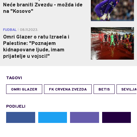
Neće braniti Zvezdu - možda ide
na "Kosovo"
0
FUDBAL
08.11.2023.
|
Omri Glazer o ratu Izraela i
Palestine: "Poznajem
kidnapovane ljude, imam
prijatelje u vojsci!"
TAGOVI
OMRI GLAZER
FK CRVENA ZVEZDA
BETIS
SEVILJA
PODIJELI