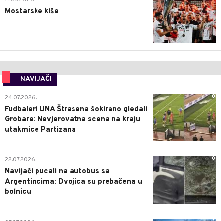
Mostarske kiše
NAVIJAČI
0
24.07.2026.
Fudbaleri UNA Štrasena šokirano gledali
Grobare: Nevjerovatna scena na kraju
utakmice Partizana
0
22.07.2026.
Navijači pucali na autobus sa
Argentincima: Dvojica su prebačena u
bolnicu
1