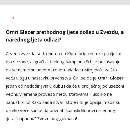
Bojan
AUTOR
0
Jakovljević
Omri Glazer prethodnog ljeta došao u Zvezdu, a
narednog ljeta odlazi?
Crvena zvezda se trenutno na Kipru priprema za proljećni
dio sezone, a igrači aktuelnog šampiona Srbije pokušavaju
da se nametnu novom treneru Vladanu Milojeviću za što
veću ulogu u nastavku prvenstva. Čini se da je
Omri Glazer
jedan od nedodirljivih u klubu i da će u proljećnoj polusezoni
većinu vremena provesti među stativama - ukoliko ne
napusti klub! Kako sada stvari stoje i to je opcija, mada su
daleko veće šanse da poznati španski klubovi narednog
ljeta "napadnu" Zvezdinog golmana!