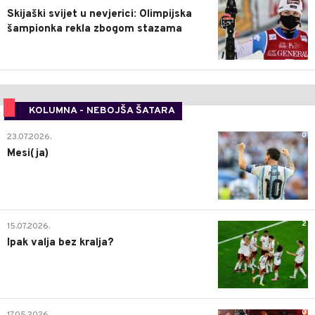
Skijaški svijet u nevjerici: Olimpijska
šampionka rekla zbogom stazama
KOLUMNA - NEBOJŠA ŠATARA
0
23.07.2026.
Mesi(ja)
2
15.07.2026.
Ipak valja bez kralja?
0
17.05.2026.