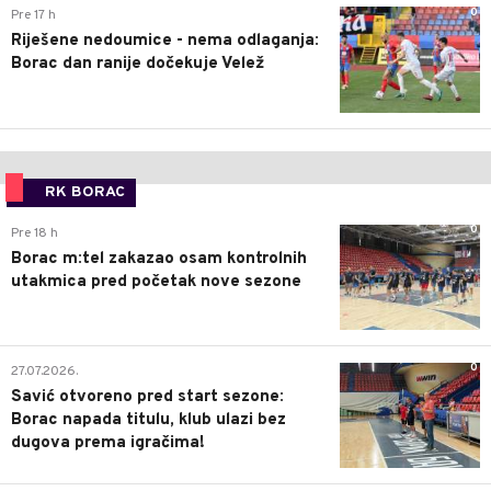
0
Pre 17 h
Riješene nedoumice - nema odlaganja:
Borac dan ranije dočekuje Velež
RK BORAC
0
Pre 18 h
Borac m:tel zakazao osam kontrolnih
utakmica pred početak nove sezone
0
27.07.2026.
Savić otvoreno pred start sezone:
Borac napada titulu, klub ulazi bez
dugova prema igračima!