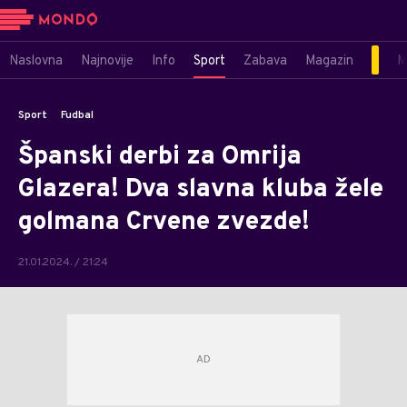
Naslovna
Najnovije
Info
Sport
Zabava
Magazin
M
Sport
Fudbal
Španski derbi za Omrija
Glazera! Dva slavna kluba žele
golmana Crvene zvezde!
21.01.2024. / 21:24