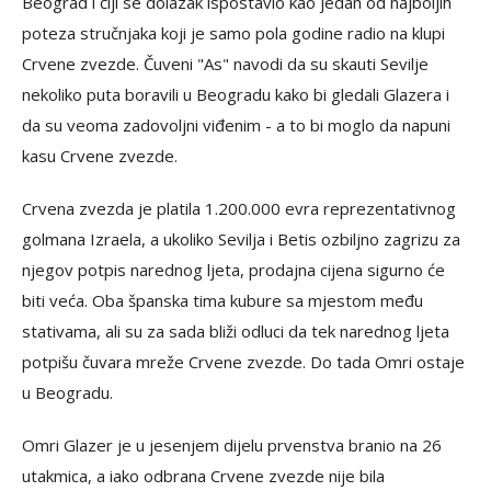
Beograd i čiji se dolazak ispostavio kao jedan od najboljih
poteza stručnjaka koji je samo pola godine radio na klupi
Crvene zvezde. Čuveni "As" navodi da su skauti Sevilje
nekoliko puta boravili u Beogradu kako bi gledali Glazera i
da su veoma zadovoljni viđenim - a to bi moglo da napuni
kasu Crvene zvezde.
Crvena zvezda je platila 1.200.000 evra reprezentativnog
golmana Izraela, a ukoliko Sevilja i Betis ozbiljno zagrizu za
njegov potpis narednog ljeta, prodajna cijena sigurno će
biti veća. Oba španska tima kubure sa mjestom među
stativama, ali su za sada bliži odluci da tek narednog ljeta
potpišu čuvara mreže Crvene zvezde. Do tada Omri ostaje
u Beogradu.
Omri Glazer je u jesenjem dijelu prvenstva branio na 26
utakmica, a iako odbrana Crvene zvezde nije bila