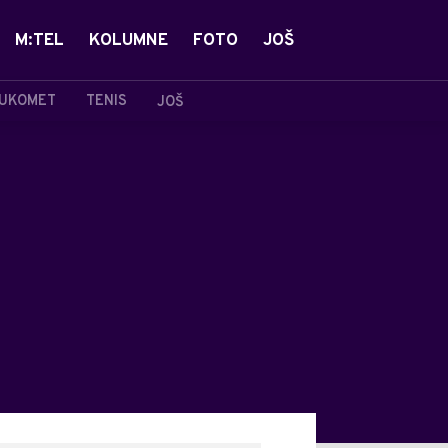
M:TEL
KOLUMNE
FOTO
JOŠ
UKOMET
TENIS
JOŠ