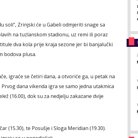
 soli", Zrinjski će u Gabeli odmjeriti snage sa
avih na tuzlanskom stadionu, uz remi ili poraz
titule dva kola prije kraja sezone jer bi banjalučki
am bodova plusa.
če, igraće se četiri dana, a otvoriće ga, u petak na
0). Prvog dana vikenda igra se samo jedna utakmica
Velež (16.00), dok su za nedjelju zakazane dvije
ar (15.30), te Posušje i Sloga Meridian (19.30).
 igraju se u ponedjeljak.