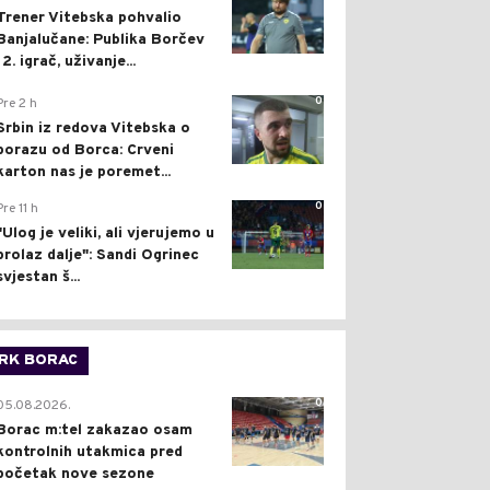
Trener Vitebska pohvalio
Banjalučane: Publika Borčev
12. igrač, uživanje...
0
Pre 2 h
Srbin iz redova Vitebska o
porazu od Borca: Crveni
karton nas je poremet...
0
Pre 11 h
"Ulog je veliki, ali vjerujemo u
prolaz dalje": Sandi Ogrinec
svjestan š...
RK BORAC
0
05.08.2026.
Borac m:tel zakazao osam
kontrolnih utakmica pred
početak nove sezone