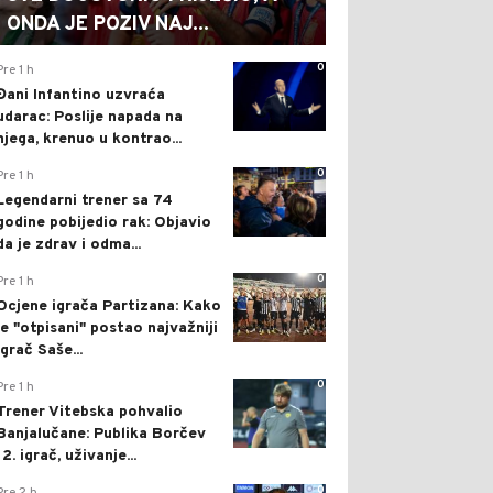
ONDA JE POZIV NAJ...
0
Pre 1 h
Đani Infantino uzvraća
udarac: Poslije napada na
njega, krenuo u kontrao...
0
Pre 1 h
Legendarni trener sa 74
godine pobijedio rak: Objavio
da je zdrav i odma...
0
Pre 1 h
Ocjene igrača Partizana: Kako
je "otpisani" postao najvažniji
igrač Saše...
0
Pre 1 h
Trener Vitebska pohvalio
Banjalučane: Publika Borčev
12. igrač, uživanje...
0