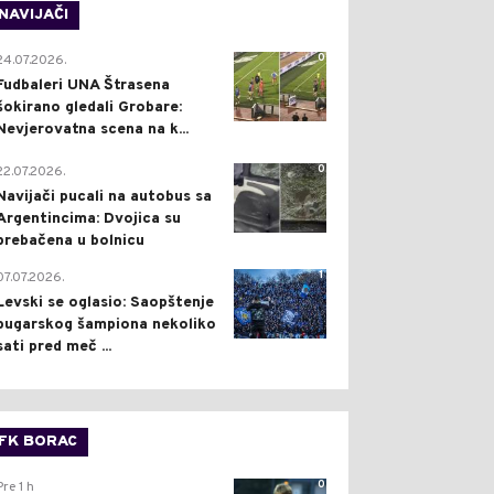
NAVIJAČI
0
24.07.2026.
Fudbaleri UNA Štrasena
šokirano gledali Grobare:
Nevjerovatna scena na k...
0
22.07.2026.
Navijači pucali na autobus sa
Argentincima: Dvojica su
prebačena u bolnicu
1
07.07.2026.
Levski se oglasio: Saopštenje
bugarskog šampiona nekoliko
sati pred meč ...
FK BORAC
0
Pre 1 h