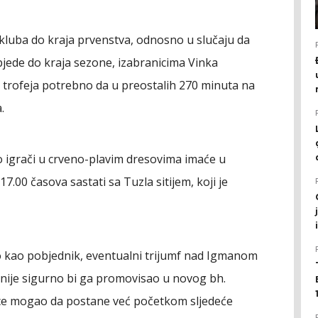
kluba do kraja prvenstva, odnosno u slučaju da
objede do kraja sezone, izabranicima Vinka
 trofeja potrebno da u preostalih 270 minuta na
.
o igrači u crveno-plavim dresovima imaće u
7.00 časova sastati sa Tuzla sitijem, koji je
o kao pobjednik, eventualni trijumf nad Igmanom
nije sigurno bi ga promovisao u novog bh.
ulice mogao da postane već početkom sljedeće