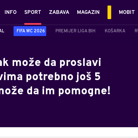
INFO
SPORT
ZABAVA
MAGAZIN
MOBIT
AL
FIFA WC 2026
PREMIJER LIGA BIH
KOŠARKA
R
ak može da proslavi
vima potrebno još 5
 može da im pomogne!