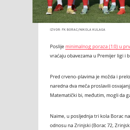
IZVOR: FK BORAC/NIKOLA KULAGA
Poslije
minimalnog poraza (1:0) u prv
vraćaju obavezama u Premijer ligi i bo
Pred crveno-plavima je možda i prelo
naredna dva meča proslavili osvajanj
Matematički bi, međutim, mogli da ga
Naime, u posljednja tri kola Borac n
odnosu na Zrinjski (Borac 72, Zrinjski