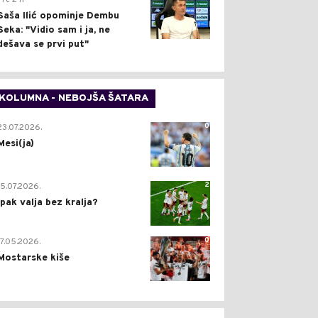
Pre 2 h
Saša Ilić opominje Dembu
Seka: "Vidio sam i ja, ne
dešava se prvi put"
KOLUMNA - NEBOJŠA ŠATARA
0
23.07.2026.
Mesi(ja)
2
15.07.2026.
Ipak valja bez kralja?
0
17.05.2026.
Mostarske kiše