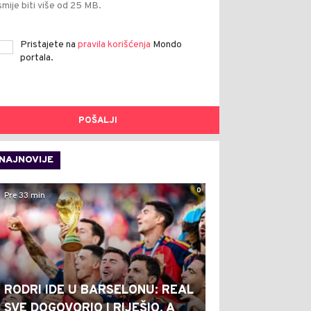
smije biti više od 25 MB.
Pristajete na
pravila korišćenja
Mondo
portala.
POŠALJI
NAJNOVIJE
0
Pre 33 min
RODRI IDE U BARSELONU: REAL
SVE DOGOVORIO I RIJEŠIO, A