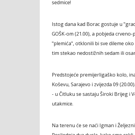
sedmice!
Istog dana kad Borac gostuje u "gradu
GOŠK-om (21.00), a pobjeda crveno-pl
"plemića", otklonili bi sve dileme oko 
tim stekao nedostižnih sedam ili os
Predstojeće premijerligaško kolo, ina
Koševu, Sarajevo i zvijezda 09 (20.0
- u Čitluku se sastaju Široki Brijeg i 
utakmice.
Na terenu će se naći Igman i Željeznič
Posljednja dva duela, kako smo rekli,