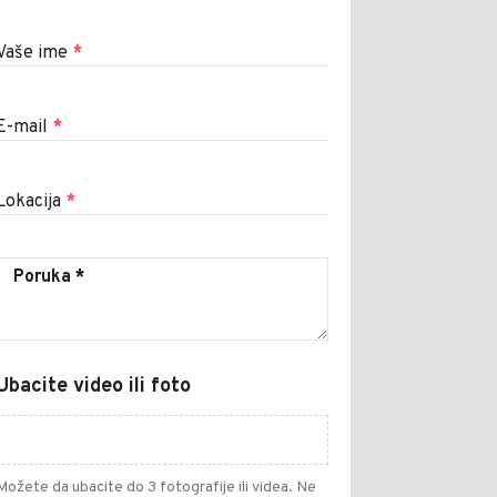
Vaše ime
*
E-mail
*
Lokacija
*
Ubacite video ili foto
Možete da ubacite do 3 fotografije ili videa. Ne