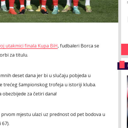
oj utakmici finala Kupa BiH
, fudbaleri Borca se
rbi za titulu.
mnih deset dana jer bi u slučaju pobjeda u
e trećeg šampionskog trofeja u istoriji kluba.
 obezbijede za četiri dana!
a prvom mjestu ulazi uz prednost od pet bodova u
 67).