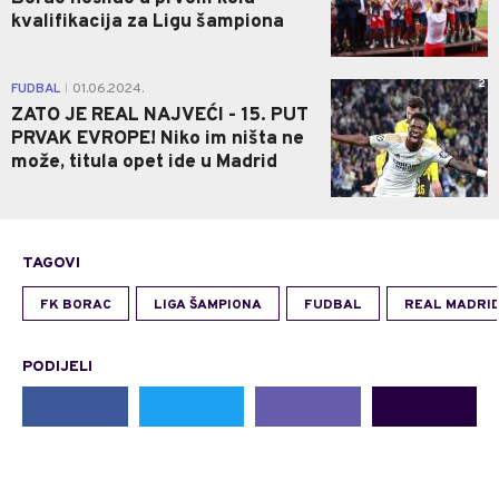
kvalifikacija za Ligu šampiona
2
FUDBAL
01.06.2024.
|
ZATO JE REAL NAJVEĆI - 15. PUT
PRVAK EVROPE! Niko im ništa ne
može, titula opet ide u Madrid
TAGOVI
FK BORAC
LIGA ŠAMPIONA
FUDBAL
REAL MADRI
PODIJELI