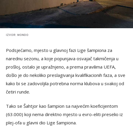
IZVOR: MONDO
Podsjećamo, mjesto u glavnoj fazi Lige šampiona za
narednu sezonu, a koje popunjava osvajač takmičenja u
prošloj, ostalo je upražnjeno, a prema pravilima UEFA,
došlo je do nekoliko preslagivanja kvalifikacionih faza, a sve
kako bi se zadovoljila potrebna norma klubova u svakoj od
četiri runde.
Tako se Šahtjor kao šampion sa najvećim koeficijentom
(63.000) koji nema direktno mjesto u evro-eliti preselio iz
plej-ofa u glavni dio Lige šampiona.