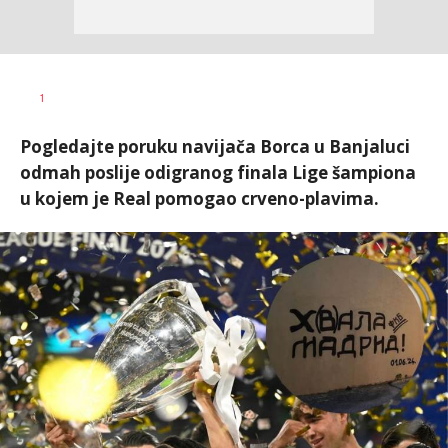
Goran
AUTOR
1
Arbutina
Pogledajte poruku navijača Borca u Banjaluci
odmah poslije odigranog finala Lige šampiona
u kojem je Real pomogao crveno-plavima.