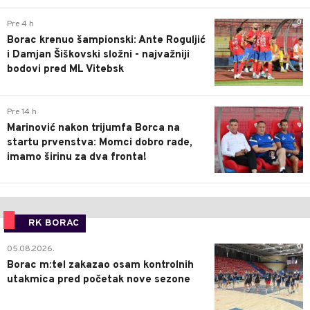
0
Pre 4 h
Borac krenuo šampionski: Ante Roguljić
i Damjan Šiškovski složni - najvažniji
bodovi pred ML Vitebsk
1
Pre 14 h
Marinović nakon trijumfa Borca na
startu prvenstva: Momci dobro rade,
imamo širinu za dva fronta!
RK BORAC
0
05.08.2026.
Borac m:tel zakazao osam kontrolnih
utakmica pred početak nove sezone