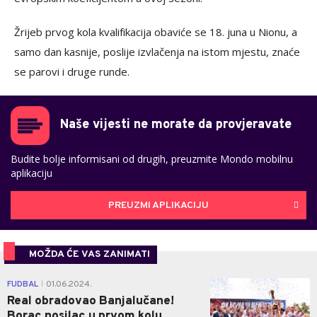
Žrijeb prvog kola kvalifikacija obaviće se 18. juna u Nionu, a
samo dan kasnije, poslije izvlačenja na istom mjestu, znaće
se parovi i druge runde.
Naše vijesti ne morate da provjeravate
Budite bolje informisani od drugih, preuzmite Mondo mobilnu
aplikaciju
PREUZMI APLIKACIJU
MOŽDA ĆE VAS ZANIMATI
2
FUDBAL
01.06.2024.
|
Real obradovao Banjalučane!
Borac nosilac u prvom kolu