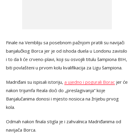
Finale na Vembliju sa posebnom pažnjom pratili su navijači
banjalučkog Borca jer je od ishoda duela u Londonu zavisilo
i to da li će crveno-plavi, koji su osvojili titulu šampiona BIH,
biti povlašteni u prvom kolu kvalifikacija za Ligu šampiona.
Madriđani su ispisali istoriju,
a ujedno i pogurali Borac
jer će
nakon trijumfa Reala doći do „preslagivanja“ koje
Banjalučanima donosi i mjesto nosioca na žrijebu prvog
kola.
Odmah nakon finala stigla je i zahvalnica Madriđanima od
navijača Borca.