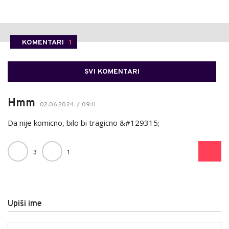
KOMENTARI
1
SVI KOMENTARI
Hmm
02.06.2024. / 09:11
Da nije komicno, bilo bi tragicno &#129315;
3
1
Upiši ime