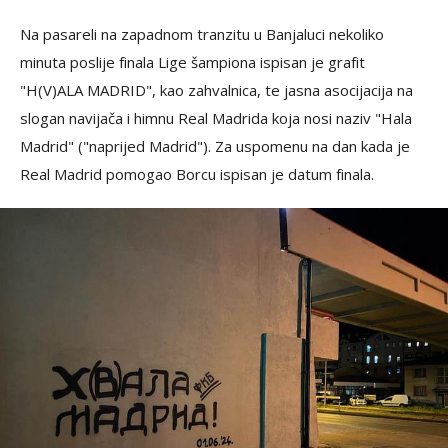
Na pasareli na zapadnom tranzitu u Banjaluci nekoliko
minuta poslije finala Lige šampiona ispisan je grafit
"H(V)ALA MADRID", kao zahvalnica, te jasna asocijacija na
slogan navijača i himnu Real Madrida koja nosi naziv "Hala
Madrid" ("naprijed Madrid"). Za uspomenu na dan kada je
Real Madrid pomogao Borcu ispisan je datum finala.