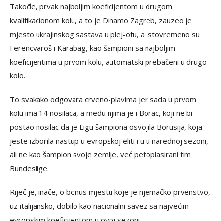
Takođe, prvak najboljim koeficijentom u drugom
kvalifikacionom kolu, a to je Dinamo Zagreb, zauzeo je
mjesto ukrajinskog sastava u plej-ofu, a istovremeno su
Ferencvaroš i Karabag, kao šampioni sa najboljim
koeficijentima u prvom kolu, automatski prebačeni u drugo
kolo.
To svakako odgovara crveno-plavima jer sada u prvom
kolu ima 14 nosilaca, a među njima je i Borac, koji ne bi
postao nosilac da je Ligu šampiona osvojila Borusija, koja
jeste izborila nastup u evropskoj eliti i u u narednoj sezoni,
ali ne kao šampion svoje zemlje, već petoplasirani tim
Bundeslige.
Riječ je, inače, o bonus mjestu koje je njemačko prvenstvo,
uz italijansko, dobilo kao nacionalni savez sa najvećim
evropskim koeficijentom u ovoj sezoni.