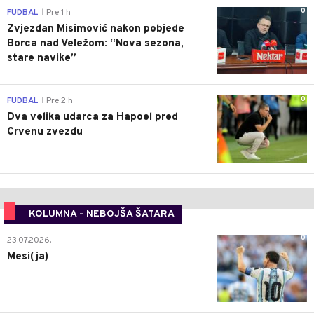
0
FUDBAL
Pre 1 h
|
Zvjezdan Misimović nakon pobjede
Borca nad Veležom: “Nova sezona,
stare navike”
0
FUDBAL
Pre 2 h
|
Dva velika udarca za Hapoel pred
Crvenu zvezdu
KOLUMNA - NEBOJŠA ŠATARA
0
23.07.2026.
Mesi(ja)