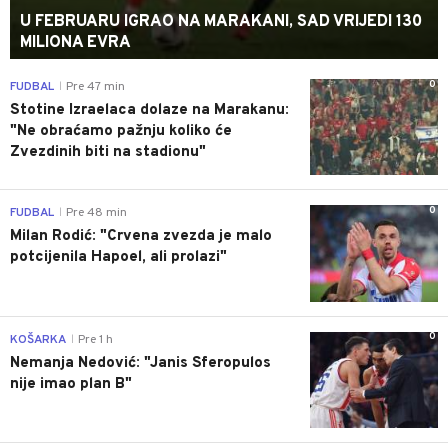
U FEBRUARU IGRAO NA MARAKANI, SAD VRIJEDI 130
MILIONA EVRA
0
FUDBAL
Pre 47 min
|
Stotine Izraelaca dolaze na Marakanu:
"Ne obraćamo pažnju koliko će
Zvezdinih biti na stadionu"
0
FUDBAL
Pre 48 min
|
Milan Rodić: "Crvena zvezda je malo
potcijenila Hapoel, ali prolazi"
0
KOŠARKA
Pre 1 h
|
Nemanja Nedović: "Janis Sferopulos
nije imao plan B"