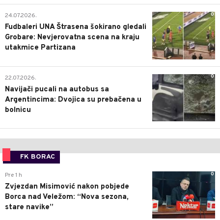
0
24.07.2026.
Fudbaleri UNA Štrasena šokirano gledali
Grobare: Nevjerovatna scena na kraju
utakmice Partizana
0
22.07.2026.
Navijači pucali na autobus sa
Argentincima: Dvojica su prebačena u
bolnicu
FK BORAC
0
Pre 1 h
Zvjezdan Misimović nakon pobjede
Borca nad Veležom: “Nova sezona,
stare navike”