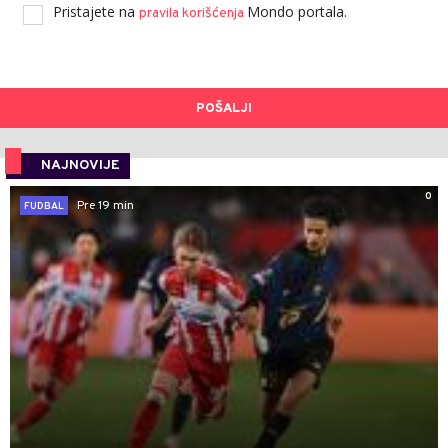
Pristajete na
Mondo portala.
pravila korišćenja
POŠALJI
NAJNOVIJE
0
Pre 19 min
FUDBAL