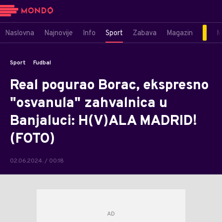
Naslovna
Najnovije
Info
Sport
Zabava
Magazin
M
Sport
Fudbal
Real pogurao Borac, ekspresno
"osvanula" zahvalnica u
Banjaluci: H(V)ALA MADRID!
(FOTO)
02.06.2024. / 00:18