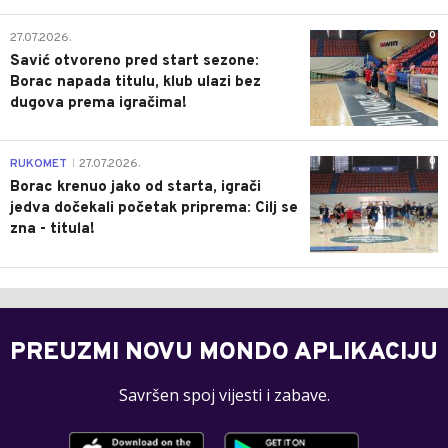
0
27.07.2026.
Savić otvoreno pred start sezone:
Borac napada titulu, klub ulazi bez
dugova prema igračima!
0
RUKOMET
27.07.2026.
|
Borac krenuo jako od starta, igrači
jedva dočekali početak priprema: Cilj se
zna - titula!
PREUZMI NOVU MONDO APLIKACIJU
Savršen spoj vijesti i zabave.