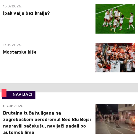
2
15.07.2026.
Ipak valja bez kralja?
0
17.05.2026.
Mostarske kiše
NAVIJAČI
0
08.08.2026.
Brutalna tuča huligana na
zagrebačkom aerodromu! Bed Blu Bojsi
napravili sačekušu, navijači padali po
automobilima