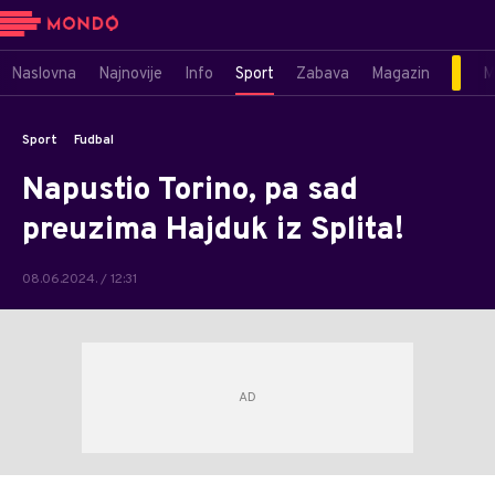
Naslovna
Najnovije
Info
Sport
Zabava
Magazin
M
Sport
Fudbal
Napustio Torino, pa sad
preuzima Hajduk iz Splita!
08.06.2024. / 12:31