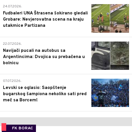
0
24.07.2026.
Fudbaleri UNA Štrasena šokirano gledali
Grobare: Nevjerovatna scena na kraju
utakmice Partizana
0
22.07.2026.
Navijači pucali na autobus sa
Argentincima: Dvojica su prebačena u
bolnicu
1
07.07.2026.
Levski se oglasio: Saopštenje
bugarskog šampiona nekoliko sati pred
meč sa Borcem!
FK BORAC