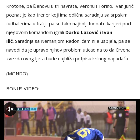
Krotone, pa Đenovu u tri navrata, Veronu i Torino. Ivan Jurić
poznat je kao trener koji ima odličnu saradnju sa srpskim
fudbalerima u Italiji, pa su tako najbolji fudbal u karijeri pod
njegovom komandom igrali
Darko Lazović i Ivan
Ilić
. Saradnja sa Nemanjom Radonjićem nije uspjela, pa se
navodi da je upravo njihov problem uticao na to da Crvena
zvezda ovog ljeta bude najbliža potpisu krilnog napadača.
(MONDO)
BONUS VIDEO:
zvuk