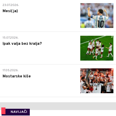
0
23.07.2026.
Mesi(ja)
2
15.07.2026.
Ipak valja bez kralja?
0
17.05.2026.
Mostarske kiše
NAVIJAČI