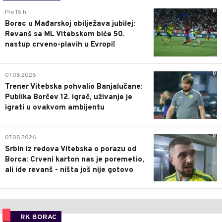
0
Pre 15 h
Borac u Mađarskoj obilježava jubilej:
Revanš sa ML Vitebskom biće 50.
nastup crveno-plavih u Evropi!
0
07.08.2026.
Trener Vitebska pohvalio Banjalučane:
Publika Borčev 12. igrač, uživanje je
igrati u ovakvom ambijentu
0
07.08.2026.
Srbin iz redova Vitebska o porazu od
Borca: Crveni karton nas je poremetio,
ali ide revanš - ništa još nije gotovo
RK BORAC