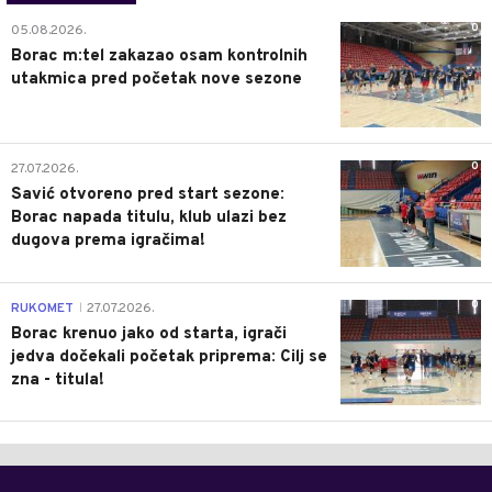
0
05.08.2026.
Borac m:tel zakazao osam kontrolnih
utakmica pred početak nove sezone
0
27.07.2026.
Savić otvoreno pred start sezone:
Borac napada titulu, klub ulazi bez
dugova prema igračima!
0
RUKOMET
27.07.2026.
|
Borac krenuo jako od starta, igrači
jedva dočekali početak priprema: Cilj se
zna - titula!