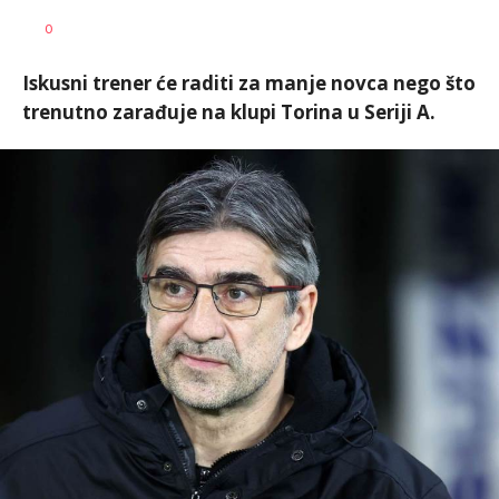
Nebojša
AUTOR
0
Šatara
Iskusni trener će raditi za manje novca nego što
trenutno zarađuje na klupi Torina u Seriji A.