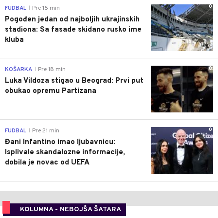
0
FUDBAL
Pre 15 min
|
Pogođen jedan od najboljih ukrajinskih
stadiona: Sa fasade skidano rusko ime
kluba
0
KOŠARKA
Pre 18 min
|
Luka Vildoza stigao u Beograd: Prvi put
obukao opremu Partizana
0
FUDBAL
Pre 21 min
|
Đani Infantino imao ljubavnicu:
Isplivale skandalozne informacije,
dobila je novac od UEFA
KOLUMNA - NEBOJŠA ŠATARA