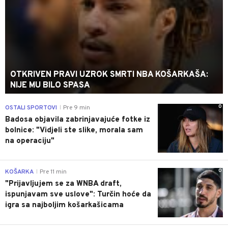
OTKRIVEN PRAVI UZROK SMRTI NBA KOŠARKAŠA:
NIJE MU BILO SPASA
0
OSTALI SPORTOVI
Pre 9 min
|
Badosa objavila zabrinjavajuće fotke iz
bolnice: "Vidjeli ste slike, morala sam
na operaciju"
0
KOŠARKA
Pre 11 min
|
"Prijavljujem se za WNBA draft,
ispunjavam sve uslove": Turčin hoće da
igra sa najboljim košarkašicama