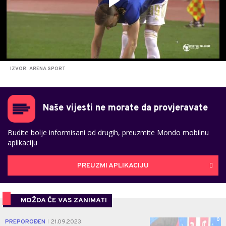
IZVOR: ARENA SPORT
Naše vijesti ne morate da provjeravate
Budite bolje informisani od drugih, preuzmite Mondo mobilnu
aplikaciju
PREUZMI APLIKACIJU
MOŽDA ĆE VAS ZANIMATI
0
PREPOROĐEN
21.09.2023.
|