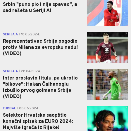
Srbin "puno pio i nije spavao", a
sad rešeta u Seriji A!
0
SERIJA A
18.05.2024.
|
Reprezentativac Srbije pogodio
protiv Milana za evropsku nadu!
(VIDEO)
0
SERIJA A
28.04.2024.
|
Inter proslavio titulu, pa ukrotio
"bikove": Hakan Čalhanoglu
izbušio prvog golmana Srbije
(VIDEO)
0
FUDBAL
08.06.2024.
|
Selektor Hrvatske saopštio
konačni spisak za EURO 2024:
Najviše igrača iz Rijeke!