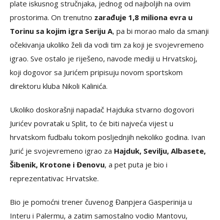
plate iskusnog stručnjaka, jednog od najboljih na ovim
prostorima. On trenutno
zarađuje 1,8 miliona evra u
Torinu sa kojim igra Seriju A
, pa bi morao malo da smanji
očekivanja ukoliko želi da vodi tim za koji je svojevremeno
igrao. Sve ostalo je riješeno, navode mediji u Hrvatskoj,
koji dogovor sa Jurićem pripisuju novom sportskom
direktoru kluba Nikoli Kalinića.
Ukoliko doskorašnji napadač Hajduka stvarno dogovori
Jurićev povratak u Split, to će biti najveća vijest u
hrvatskom fudbalu tokom posljednjih nekoliko godina. Ivan
Jurić je svojevremeno igrao za
Hajduk, Sevilju, Albasete,
Šibenik, Krotone i Đenovu
, a pet puta je bio i
reprezentativac Hrvatske.
Bio je pomoćni trener čuvenog Đanpjera Gasperinija u
Interu i Palermu, a zatim samostalno vodio Mantovu,