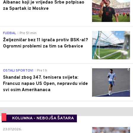
Albanac koji je vrijeđao Srbe potpisao
za Spartak iz Moskve
0
FUDBAL
Pre 51 min
|
Željezničar bez 11 igrača protiv BSK-a!?
Ogromni problemi za tim sa Grbavice
0
OSTALI SPORTOVI
Pre 1 h
|
Skandal zbog 347. tenisera svijeta:
Francuz napao US Open, nepravdu vide
svi osim Amerikanaca
KOLUMNA - NEBOJŠA ŠATARA
0
23.07.2026.