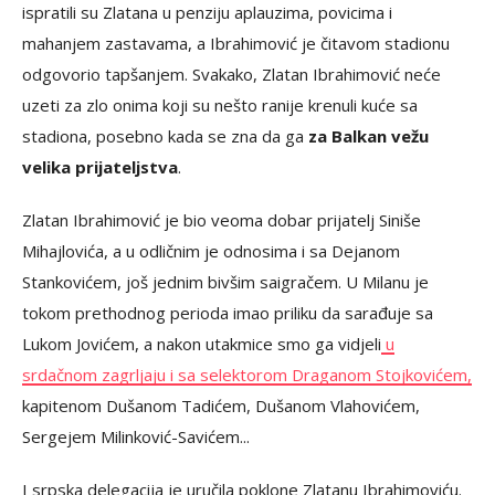
ispratili su Zlatana u penziju aplauzima, povicima i
mahanjem zastavama, a Ibrahimović je čitavom stadionu
odgovorio tapšanjem. Svakako, Zlatan Ibrahimović neće
uzeti za zlo onima koji su nešto ranije krenuli kuće sa
stadiona, posebno kada se zna da ga
za Balkan vežu
velika prijateljstva
.
Zlatan Ibrahimović je bio veoma dobar prijatelj Siniše
Mihajlovića, a u odličnim je odnosima i sa Dejanom
Stankovićem, još jednim bivšim saigračem. U Milanu je
tokom prethodnog perioda imao priliku da sarađuje sa
Lukom Jovićem, a nakon utakmice smo ga vidjeli
u
srdačnom zagrljaju i sa selektorom Draganom Stojkovićem
,
kapitenom Dušanom Tadićem, Dušanom Vlahovićem,
Sergejem Milinković-Savićem...
I srpska delegacija je uručila poklone Zlatanu Ibrahimoviću.