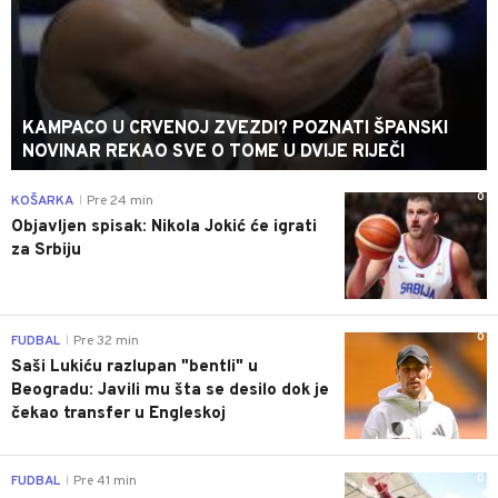
KAMPACO U CRVENOJ ZVEZDI? POZNATI ŠPANSKI
NOVINAR REKAO SVE O TOME U DVIJE RIJEČI
0
KOŠARKA
Pre 24 min
|
Objavljen spisak: Nikola Jokić će igrati
za Srbiju
0
FUDBAL
Pre 32 min
|
Saši Lukiću razlupan "bentli" u
Beogradu: Javili mu šta se desilo dok je
čekao transfer u Engleskoj
0
FUDBAL
Pre 41 min
|