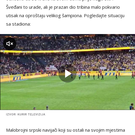
Šveđani to urade, ali je prazan dio tribina malo pokvario
utisak na oproštaju velikog šampiona. Pogledajte situaciju
sa stadiona:
zvuk
IZVOR: KURIR TELEVIZIJA
Malobrojni srpski navijači koji su ostali na svojim mjestima