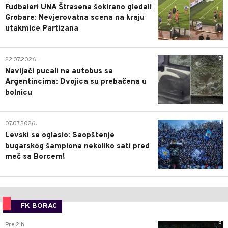
Fudbaleri UNA Štrasena šokirano gledali
Grobare: Nevjerovatna scena na kraju
utakmice Partizana
0
22.07.2026.
Navijači pucali na autobus sa
Argentincima: Dvojica su prebačena u
bolnicu
1
07.07.2026.
Levski se oglasio: Saopštenje
bugarskog šampiona nekoliko sati pred
meč sa Borcem!
FK BORAC
0
Pre 2 h