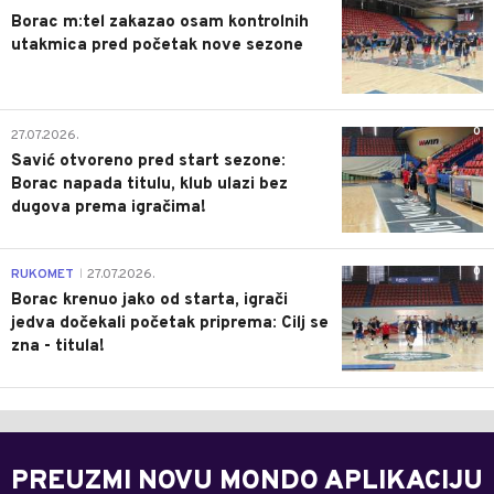
Borac m:tel zakazao osam kontrolnih
utakmica pred početak nove sezone
0
27.07.2026.
Savić otvoreno pred start sezone:
Borac napada titulu, klub ulazi bez
dugova prema igračima!
0
RUKOMET
27.07.2026.
|
Borac krenuo jako od starta, igrači
jedva dočekali početak priprema: Cilj se
zna - titula!
PREUZMI NOVU MONDO APLIKACIJU