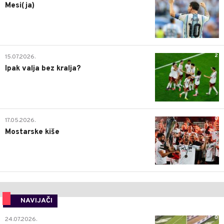
Mesi(ja)
2
15.07.2026.
Ipak valja bez kralja?
0
17.05.2026.
Mostarske kiše
NAVIJAČI
0
24.07.2026.