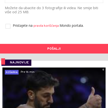
Možete da ubacite do 3 fotografije ili videa. Ne smije biti
više od 25 MB.
Pristajete na
Mondo portala.
pravila korišćenja
POŠALJI
NAJNOVIJE
0
Pre 16 min
KOŠARKA