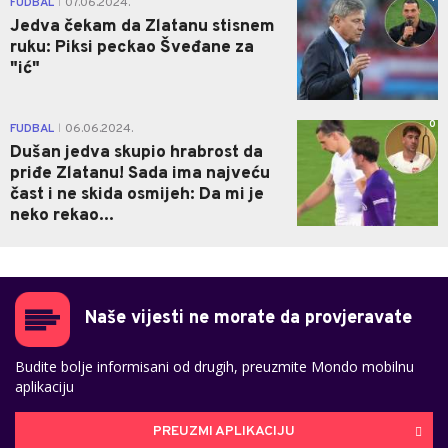
FUDBAL
07.06.2024.
|
Jedva čekam da Zlatanu stisnem
ruku: Piksi peckao Šveđane za
"ić"
0
FUDBAL
06.06.2024.
|
Dušan jedva skupio hrabrost da
priđe Zlatanu! Sada ima najveću
čast i ne skida osmijeh: Da mi je
neko rekao...
Naše vijesti ne morate da provjeravate
Budite bolje informisani od drugih, preuzmite Mondo mobilnu
aplikaciju
PREUZMI APLIKACIJU