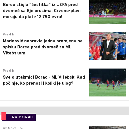
Borcu stigla "čestitka" iz UEFA pred
dvomeč sa Bjelorusima: Crveno-plavi
moraju da plate 12.750 evra!
0
Pre 4 h
Marinović napravio jednu promjenu na
spisku Borca pred dvomeč sa ML
Vitebskom
0
Pre 6 h
Sve o utakmici Borac - ML Vitebsk: Kad
počinje, ko prenosi i koliki je ulog?
RK BORAC
0
05.08.2026.