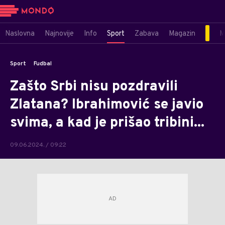
Naslovna
Najnovije
Info
Sport
Zabava
Magazin
M
Sport
Fudbal
Zašto Srbi nisu pozdravili
Zlatana? Ibrahimović se javio
svima, a kad je prišao tribini...
09.06.2024. / 09:22