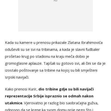
Kada su kamere u prenosu prikazale Zlatana Ibrahimovića
oduševili su se svi na tribinama, a kada je slavni fudbaler
prošetao krug po stadionu na kraju meča dobio je
gromoglasne aplauze. Tapšali su gotovo svi, ali čini se da je
izostalo poštovanje sa tribine na kojoj su bili smješteni
srpski navijači.
Kako prenosi Kurir,
dio tribine gdje su bili navijači
reprezentacije Srbije ispraznio se odmah nakon
utakmice
. Vjerovatno je razlog bio saobraćajna gužva,
odnosno da se krene ka svom domu prije nego što i