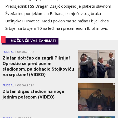
Predsjednik FSS Dragan Džajić dodijelio je plaketu slavnom
Šveđaninu porijeklom sa Balkana, iz mješovitog braka
Bošnjaka i Hrvatice. Među poklonima se našao i bijeli dres
Srbije, sa brojem 10 na leđima i prezimenom Ibrahimović.
MOŽDA ĆE VAS ZANIMATI
1
FUDBAL
08.06.2024.
|
Zlatan dotrčao da zagrli Piksija!
Oprostio se pred punim
stadionom, pa dobacio Stojkoviću
na srpskom! (VIDEO)
0
FUDBAL
08.06.2024.
|
Zlatan digao stadion na noge
jednim potezom (VIDEO)
1