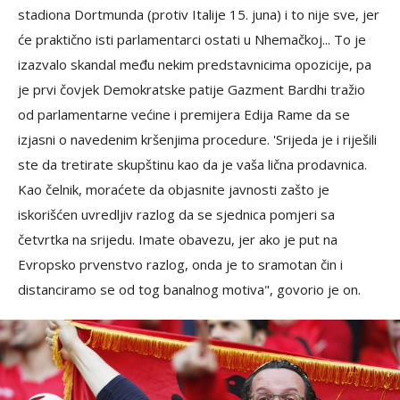
stadiona Dortmunda (protiv Italije 15. juna) i to nije sve, jer
će praktično isti parlamentarci ostati u Nhemačkoj... To je
izazvalo skandal među nekim predstavnicima opozicije, pa
je prvi čovjek Demokratske patije Gazment Bardhi tražio
od parlamentarne većine i premijera Edija Rame da se
izjasni o navedenim kršenjima procedure. 'Srijeda je i riješili
ste da tretirate skupštinu kao da je vaša lična prodavnica.
Kao čelnik, moraćete da objasnite javnosti zašto je
iskorišćen uvredljiv razlog da se sjednica pomjeri sa
četvrtka na srijedu. Imate obavezu, jer ako je put na
Evropsko prvenstvo razlog, onda je to sramotan čin i
distanciramo se od tog banalnog motiva", govorio je on.