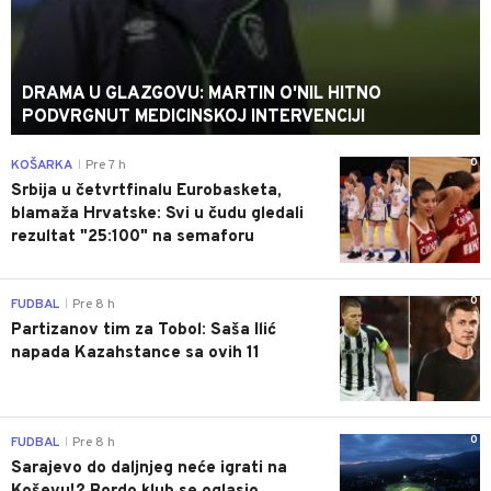
DRAMA U GLAZGOVU: MARTIN O'NIL HITNO
PODVRGNUT MEDICINSKOJ INTERVENCIJI
0
KOŠARKA
Pre 7 h
|
Srbija u četvrtfinalu Eurobasketa,
blamaža Hrvatske: Svi u čudu gledali
rezultat "25:100" na semaforu
0
FUDBAL
Pre 8 h
|
Partizanov tim za Tobol: Saša Ilić
napada Kazahstance sa ovih 11
0
FUDBAL
Pre 8 h
|
Sarajevo do daljnjeg neće igrati na