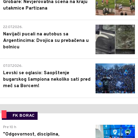
Grobare: Nevjerovatna scena na kraju
utakmice Partizana
0
22.07.2026.
Navijači pucali na autobus sa
Argentincima: Dvojica su prebačena u
bolnicu
1
07.07.2026.
Levski se oglasio: Saopštenje
bugarskog šampiona nekoliko sati pred
meč sa Borcem!
FK BORAC
0
Pre 10 h
"Odgovornost, disciplina,