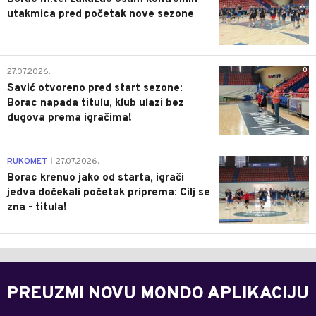
utakmica pred početak nove sezone
0
27.07.2026.
Savić otvoreno pred start sezone:
Borac napada titulu, klub ulazi bez
dugova prema igračima!
0
RUKOMET
27.07.2026.
|
Borac krenuo jako od starta, igrači
jedva dočekali početak priprema: Cilj se
zna - titula!
PREUZMI NOVU MONDO APLIKACIJU