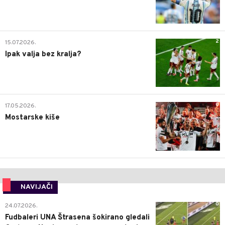
2
15.07.2026.
Ipak valja bez kralja?
0
17.05.2026.
Mostarske kiše
NAVIJAČI
0
24.07.2026.
Fudbaleri UNA Štrasena šokirano gledali