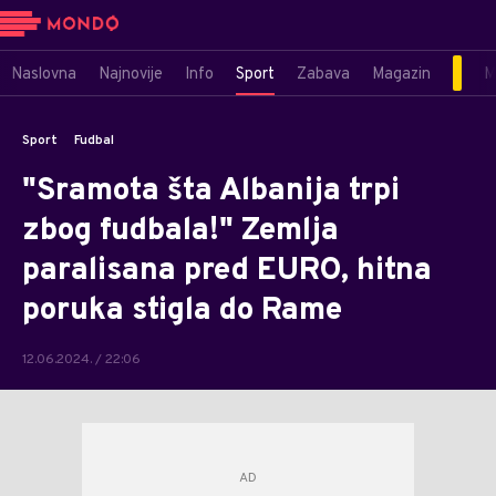
Naslovna
Najnovije
Info
Sport
Zabava
Magazin
M
Sport
Fudbal
"Sramota šta Albanija trpi
zbog fudbala!" Zemlja
paralisana pred EURO, hitna
poruka stigla do Rame
12.06.2024. / 22:06