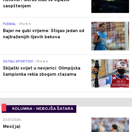
Koševu!? Bordo klub se oglasio
saopštenjem
0
FUDBAL
Pre 8 h
|
Bajer ne gubi vrijeme: Stigao jedan od
najtraženijih lijevih bekova
0
OSTALI SPORTOVI
Pre 8 h
|
Skijaški svijet u nevjerici: Olimpijska
šampionka rekla zbogom stazama
KOLUMNA - NEBOJŠA ŠATARA
0
23.07.2026.
Mesi(ja)