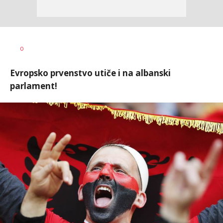
Dragan
AUTOR
0
Šutvić
Evropsko prvenstvo utiče i na albanski
parlament!