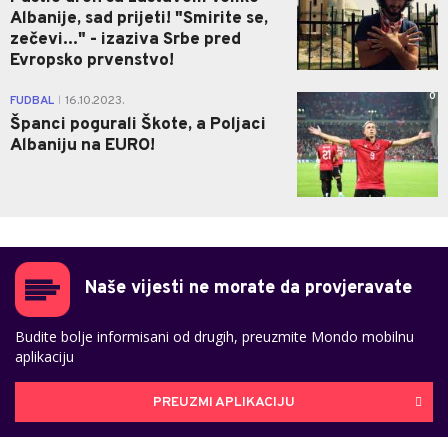
Albanije, sad prijeti! "Smirite se,
zečevi..." - izaziva Srbe pred
Evropsko prvenstvo!
0
FUDBAL
16.10.2023.
|
Španci pogurali Škote, a Poljaci
Albaniju na EURO!
Naše vijesti ne morate da provjeravate
Budite bolje informisani od drugih, preuzmite Mondo mobilnu
aplikaciju
PREUZMI APLIKACIJU