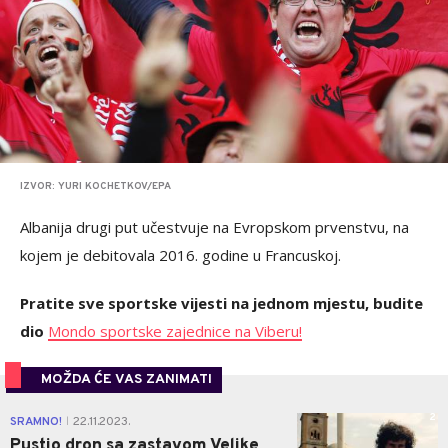
IZVOR: YURI KOCHETKOV/EPA
Albanija drugi put učestvuje na Evropskom prvenstvu, na
kojem je debitovala 2016. godine u Francuskoj.
Pratite sve sportske vijesti na jednom mjestu, budite
dio
Mondo sportske zajednice na Viberu!
MOŽDA ĆE VAS ZANIMATI
2
SRAMNO!
22.11.2023.
|
Pustio dron sa zastavom Velike