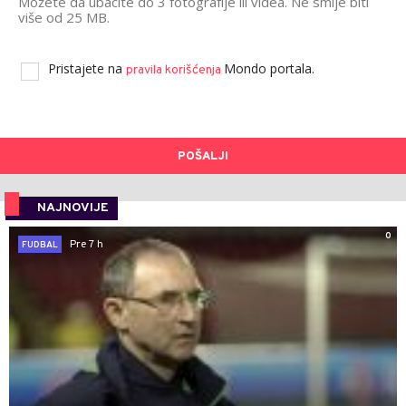
Možete da ubacite do 3 fotografije ili videa. Ne smije biti
više od 25 MB.
Pristajete na
Mondo portala.
pravila korišćenja
POŠALJI
NAJNOVIJE
0
Pre 7 h
FUDBAL