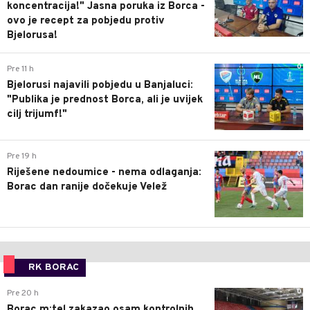
koncentracija!" Jasna poruka iz Borca -
ovo je recept za pobjedu protiv
Bjelorusa!
0
Pre 11 h
Bjelorusi najavili pobjedu u Banjaluci:
"Publika je prednost Borca, ali je uvijek
cilj trijumf!"
0
Pre 19 h
Riješene nedoumice - nema odlaganja:
Borac dan ranije dočekuje Velež
RK BORAC
0
Pre 20 h
Borac m:tel zakazao osam kontrolnih