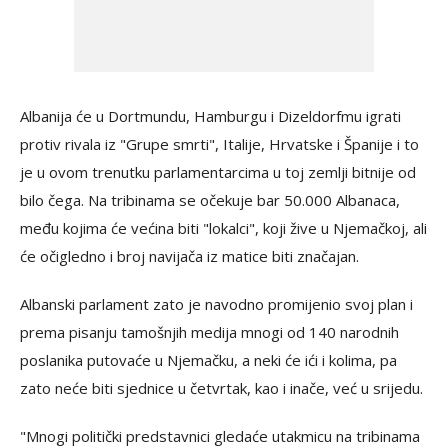
Albanija će u Dortmundu, Hamburgu i Dizeldorfmu igrati
protiv rivala iz "Grupe smrti", Italije, Hrvatske i Španije i to
je u ovom trenutku parlamentarcima u toj zemlji bitnije od
bilo čega. Na tribinama se očekuje bar 50.000 Albanaca,
među kojima će većina biti "lokalci", koji žive u Njemačkoj, ali
će očigledno i broj navijača iz matice biti značajan.
Albanski parlament zato je navodno promijenio svoj plan i
prema pisanju tamošnjih medija mnogi od 140 narodnih
poslanika putovaće u Njemačku, a neki će ići i kolima, pa
zato neće biti sjednice u četvrtak, kao i inače, već u srijedu.
"Mnogi politički predstavnici gledaće utakmicu na tribinama