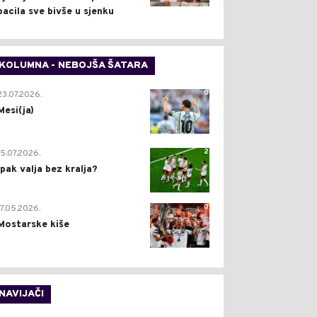
bacila sve bivše u sjenku
KOLUMNA - NEBOJŠA ŠATARA
0
23.07.2026.
Mesi(ja)
2
15.07.2026.
Ipak valja bez kralja?
0
17.05.2026.
Mostarske kiše
NAVIJAČI