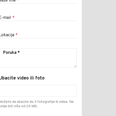
Vaše ime
*
E-mail
*
Lokacija
*
Ubacite video ili foto
Možete da ubacite do 3 fotografije ili videa. Ne
smije biti više od 25 MB.