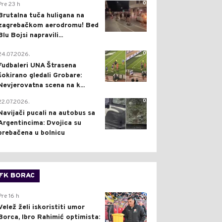
0
Pre 23 h
Brutalna tuča huligana na
zagrebačkom aerodromu! Bed
Blu Bojsi napravili...
0
24.07.2026.
Fudbaleri UNA Štrasena
šokirano gledali Grobare:
Nevjerovatna scena na k...
0
22.07.2026.
Navijači pucali na autobus sa
Argentincima: Dvojica su
prebačena u bolnicu
FK BORAC
0
Pre 16 h
Velež želi iskoristiti umor
Borca, Ibro Rahimić optimista: