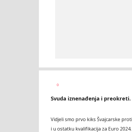
Dragan
AUTOR
0
Šutvić
Svuda iznenađenja i preokreti.
Vidjeli smo prvo kiks Švajcarske prot
i u ostatku kvalifikacija za Euro 2024