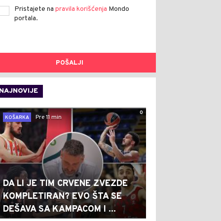
Pristajete na
pravila korišćenja
Mondo
portala.
POŠALJI
NAJNOVIJE
0
Pre 11 min
KOŠARKA
DA LI JE TIM CRVENE ZVEZDE
KOMPLETIRAN? EVO ŠTA SE
DEŠAVA SA KAMPACOM I ...