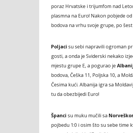
poraz Hrvatske i trijumfom nad Leto
plasmna na Euro! Nakon pobjede od 
bodova na vrhu svoje grupe, po šest 
Poljaci
su sebi napravili ogroman p
gosti, a onda je Sviderski nekako izje
mjestu grupe E, a pogurao je
Albani
bodova, Češka 11, Poljska 10, a Molda
Česima kući. Albanija igra sa Molda
tu da obezbijedi Euro!
Španci
su muku mučili sa
Norvešk
pojbedu 1:0 i osim što su sebe time kv