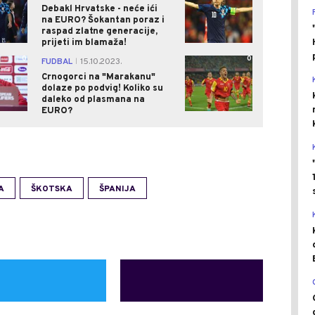
Debakl Hrvatske - neće ići
na EURO? Šokantan poraz i
raspad zlatne generacije,
prijeti im blamaža!
0
0
FUDBAL
15.10.2023.
|
Crnogorci na "Marakanu"
dolaze po podvig! Koliko su
daleko od plasmana na
EURO?
A
ŠKOTSKA
ŠPANIJA