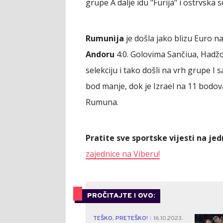
grupe A dalje idu "Furija" i ostrvska se
Rumunija
je došla jako blizu Euro n
Andoru
4:0. Golovima Sančiua, Hadžo
selekciju i tako došli na vrh grupe I 
bod manje, dok je Izrael na 11 bodov
Rumuna.
Pratite sve sportske vijesti na j
zajednice na Viberu!
PROČITAJTE I OVO:
TEŠKO, PRETEŠKO!
16.10.2023.
|