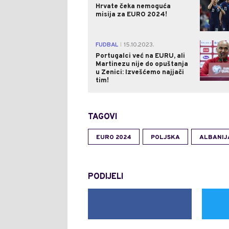
Hrvate čeka nemoguća
misija za EURO 2024!
FUDBAL
15.10.2023.
|
Portugalci već na EURU, ali
Martinezu nije do opuštanja
u Zenici: Izvešćemo najjači
tim!
TAGOVI
EURO 2024
POLJSKA
ALBANIJ
PODIJELI