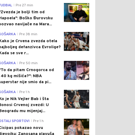
0
FUDBAL
Pre 27 min
|
"Zvezda je bolji tim od
Hapoela": Boško Đurovsku
pozvao navijače na Mara...
0
KOŠARKA
Pre 38 min
|
Kako je Crvena zvezda otela
najboljeg defanzivca Evrolige?
Kada se sve r...
0
KOŠARKA
Pre 50 min
|
"To da pitam Crnogorca od
140 kg mišića?": NBA
superstar nije smio da pi...
0
KOŠARKA
Pre 1 h
|
Ko je Nik Vejler Bab i šta
donosi Crvenoj zvezdi: U
Beogradu mu mijenjaj...
0
OSTALI SPORTOVI
Pre 1 h
|
Cicipas pokazao novu
djevojku: Zanosana plavuša