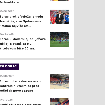
Po kvalitetu ...
0
08.08.2026.
Borac protiv Veleža između
dva okršaja sa Bjelorusima:
"Imamo najviše am...
0
07.08.2026.
Borac u Mađarskoj obilježava
jubilej: Revanš sa ML
Vitebskom biće 50. na...
RK BORAC
0
05.08.2026.
Borac m:tel zakazao osam
kontrolnih utakmica pred
početak nove sezone
0
27.07.2026.