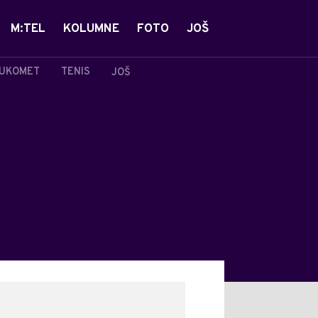
M:TEL
KOLUMNE
FOTO
JOŠ
UKOMET
TENIS
JOŠ