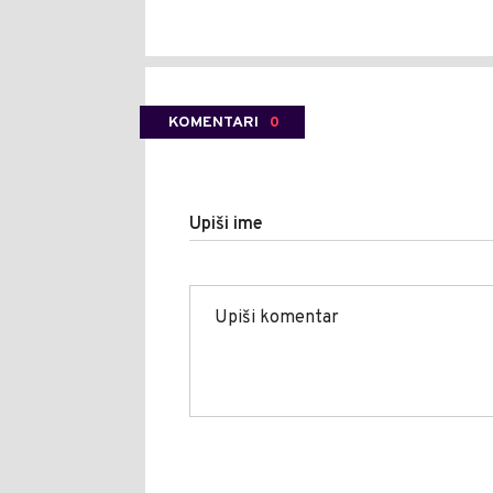
KOMENTARI
0
Upiši ime