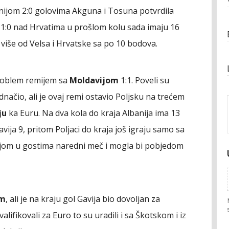
nijom 2:0 golovima Akguna i Tosuna potvrdila
1:0 nad Hrvatima u prošlom kolu sada imaju 16
više od Velsa i Hrvatske sa po 10 bodova.
roblem remijem sa
Moldavijom
1:1. Poveli su
dnačio, ali je ovaj remi ostavio Poljsku na trećem
ju
ka Euru. Na dva kola do kraja Albanija ima 13
vija 9, pritom Poljaci do kraja još igraju samo sa
vijom u gostima naredni meč i mogla bi pobjedom
om
, ali je na kraju gol Gavija bio dovoljan za
alifikovali za Euro to su uradili i sa Škotskom i iz