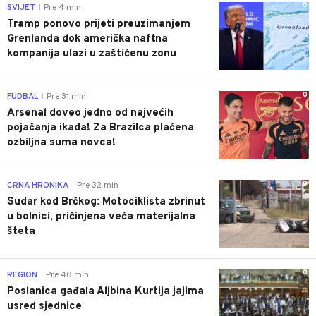
0
SVIJET
Pre 4 min
|
Tramp ponovo prijeti preuzimanjem
Grenlanda dok američka naftna
kompanija ulazi u zaštićenu zonu
0
FUDBAL
Pre 31 min
|
Arsenal doveo jedno od najvećih
pojačanja ikada! Za Brazilca plaćena
ozbiljna suma novca!
0
CRNA HRONIKA
Pre 32 min
|
Sudar kod Brčkog: Motociklista zbrinut
u bolnici, pričinjena veća materijalna
šteta
0
REGION
Pre 40 min
|
Poslanica gađala Aljbina Kurtija jajima
usred sjednice