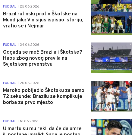
0
FUDBAL
25.06.2026.
|
Brazil rutinski protiv Škotske na
Mundijalu: Vinisijus ispisao istoriju,
vratio se i Nejmar
0
FUDBAL
24.06.2026.
|
Odgađa se meč Brazila i Škotske?
Haos zbog novog pravila na
Svjetskom prvenstvu
0
FUDBAL
20.06.2026.
|
Maroko pobijedio Škotsku za samo
72 sekunde: Brazilu se komplikuje
borba za prvo mjesto
0
FUDBAL
16.06.2026.
|
U martu su mu rekli da će da umre
ili postane invalid: Sada je postao