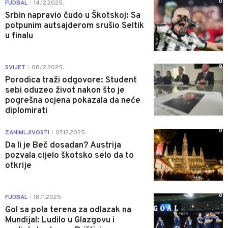
0
FUDBAL
14.12.2025.
|
Srbin napravio čudo u Škotskoj: Sa
potpunim autsajderom srušio Seltik
u finalu
0
SVIJET
08.12.2025.
|
Porodica traži odgovore: Student
sebi oduzeo život nakon što je
pogrešna ocjena pokazala da neće
diplomirati
0
ZANIMLJIVOSTI
07.12.2025.
|
Da li je Beč dosadan? Austrija
pozvala cijelo škotsko selo da to
otkrije
0
FUDBAL
18.11.2025.
|
Gol sa pola terena za odlazak na
Mundijal: Ludilo u Glazgovu i