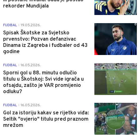
rekorder Mundijala
0
FUDBAL
19.05.2026.
|
Spisak Škotske za Svjetsko
prvenstvo: Pozvan defanzivac
Dinama iz Zagreba i fudbaler od 43
godine
0
FUDBAL
16.05.2026.
|
Sporni gol u 88. minutu odlučio
titulu u Škotskoj: Svi vide igrača u
ofsajdu, zašto je VAR promijenio
odluku?
0
FUDBAL
16.05.2026.
|
Gol za istoriju kakav se rijetko viđa:
Seltik "ovjerio" titulu pred praznom
mrežom