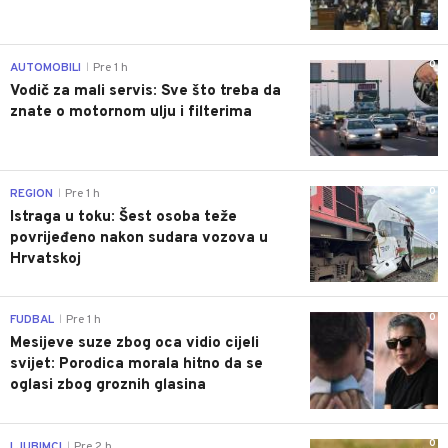
0
AUTOMOBILI
Pre 1 h
|
Vodič za mali servis: Sve što treba da
znate o motornom ulju i filterima
0
REGION
Pre 1 h
|
Istraga u toku: Šest osoba teže
povrijeđeno nakon sudara vozova u
Hrvatskoj
0
FUDBAL
Pre 1 h
|
Mesijeve suze zbog oca vidio cijeli
svijet: Porodica morala hitno da se
oglasi zbog groznih glasina
0
LJUBIMCI
Pre 2 h
|