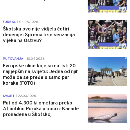
0
FUDBAL
04.05.2026.
|
Škotska ovo nije vidjela četiri
decenije: Sprema li se senzacija
vijeka na Ostrvu?
0
PUTOVANJA
10.04.2026.
|
Evropske ulice koje su na listi 20
najljepših na svijetu: Jedna od njih
može da se pređe u samo par
koraka (FOTO)
0
SVIJET
22.03.2026.
|
Put od 4.300 kilometara preko
Atlantika: Poruka u boci iz Kanade
pronađena u Škotskoj