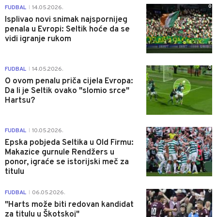
0
FUDBAL
14.05.2026.
|
Isplivao novi snimak najspornijeg
penala u Evropi: Seltik hoće da se
vidi igranje rukom
0
FUDBAL
14.05.2026.
|
O ovom penalu priča cijela Evropa:
Da li je Seltik ovako "slomio srce"
Hartsu?
0
FUDBAL
10.05.2026.
|
Epska pobjeda Seltika u Old Firmu:
Makazice gurnule Rendžers u
ponor, igraće se istorijski meč za
titulu
0
FUDBAL
06.05.2026.
|
"Harts može biti redovan kandidat
za titulu u Škotskoj"