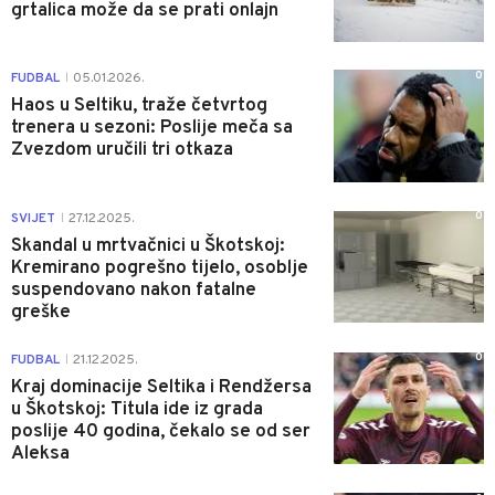
grtalica može da se prati onlajn
0
FUDBAL
05.01.2026.
|
Haos u Seltiku, traže četvrtog
trenera u sezoni: Poslije meča sa
Zvezdom uručili tri otkaza
0
SVIJET
27.12.2025.
|
Skandal u mrtvačnici u Škotskoj:
Kremirano pogrešno tijelo, osoblje
suspendovano nakon fatalne
greške
0
FUDBAL
21.12.2025.
|
Kraj dominacije Seltika i Rendžersa
u Škotskoj: Titula ide iz grada
poslije 40 godina, čekalo se od ser
Aleksa