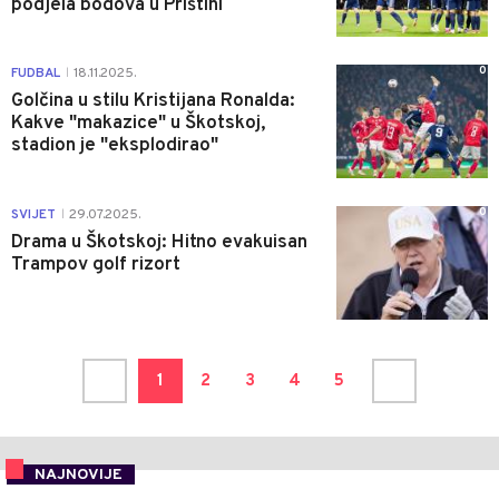
podjela bodova u Prištini
0
FUDBAL
18.11.2025.
|
Golčina u stilu Kristijana Ronalda:
Kakve "makazice" u Škotskoj,
stadion je "eksplodirao"
0
SVIJET
29.07.2025.
|
Drama u Škotskoj: Hitno evakuisan
Trampov golf rizort
1
2
3
4
5
NAJNOVIJE