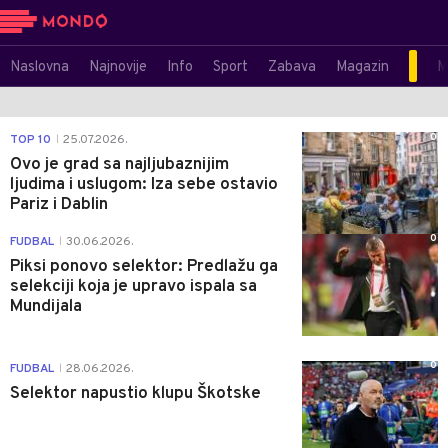
Naslovna
Najnovije
Info
Sport
Zabava
Magazin
M
0
TOP 10
25.07.2026.
|
Ovo je grad sa najljubaznijim
ljudima i uslugom: Iza sebe ostavio
Pariz i Dablin
0
FUDBAL
30.06.2026.
|
Piksi ponovo selektor: Predlažu ga
selekciji koja je upravo ispala sa
Mundijala
0
FUDBAL
28.06.2026.
|
Selektor napustio klupu Škotske