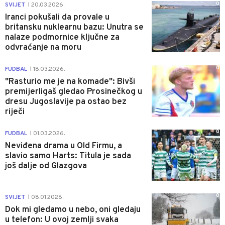
0
SVIJET
20.03.2026.
|
Iranci pokušali da provale u
britansku nuklearnu bazu: Unutra se
nalaze podmornice ključne za
odvraćanje na moru
0
FUDBAL
18.03.2026.
|
"Rasturio me je na komade": Bivši
premijerligaš gledao Prosinečkog u
dresu Jugoslavije pa ostao bez
riječi
0
FUDBAL
01.03.2026.
|
Neviđena drama u Old Firmu, a
slavio samo Harts: Titula je sada
još dalje od Glazgova
0
SVIJET
08.01.2026.
|
Dok mi gledamo u nebo, oni gledaju
u telefon: U ovoj zemlji svaka