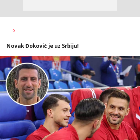
Bojan
AUTOR
0
Jakovljević
Novak Đoković je uz Srbiju!