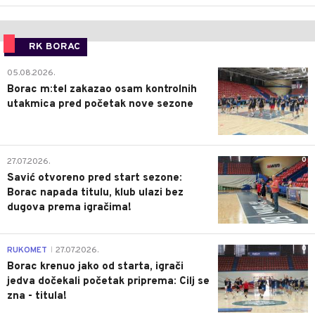
RK BORAC
0
05.08.2026.
Borac m:tel zakazao osam kontrolnih
utakmica pred početak nove sezone
0
27.07.2026.
Savić otvoreno pred start sezone:
Borac napada titulu, klub ulazi bez
dugova prema igračima!
0
RUKOMET
27.07.2026.
|
Borac krenuo jako od starta, igrači
jedva dočekali početak priprema: Cilj se
zna - titula!