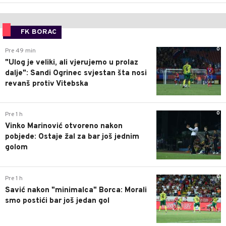
FK BORAC
0
Pre 49 min
"Ulog je veliki, ali vjerujemo u prolaz
dalje": Sandi Ogrinec svjestan šta nosi
revanš protiv Vitebska
0
Pre 1 h
Vinko Marinović otvoreno nakon
pobjede: Ostaje žal za bar još jednim
golom
0
Pre 1 h
Savić nakon "minimalca" Borca: Morali
smo postići bar još jedan gol