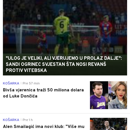
"ULOG JE VELIKI, ALI VJERUJEMO U PROLAZ DALJE":
SANDI OGRINEC SVJESTAN ŠTA NOSI REVANŠ
PROTIV VITEBSKA
0
KOŠARKA
Pre 57 min
|
Bivša vjerenica traži 50 miliona dolara
od Luke Dončića
0
KOŠARKA
Pre 1 h
|
Alen Smailagić ima novi klub: "Više mu