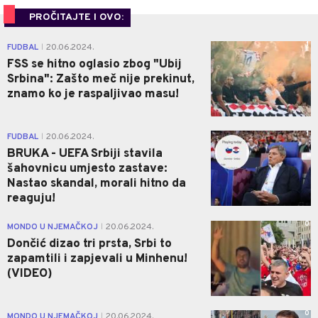
PROČITAJTE I OVO:
1
FUDBAL
20.06.2024.
|
FSS se hitno oglasio zbog "Ubij
Srbina": Zašto meč nije prekinut,
znamo ko je raspaljivao masu!
1
FUDBAL
20.06.2024.
|
BRUKA - UEFA Srbiji stavila
šahovnicu umjesto zastave:
Nastao skandal, morali hitno da
reaguju!
0
MONDO U NJEMAČKOJ
20.06.2024.
|
Dončić dizao tri prsta, Srbi to
zapamtili i zapjevali u Minhenu!
(VIDEO)
0
MONDO U NJEMAČKOJ
20.06.2024.
|