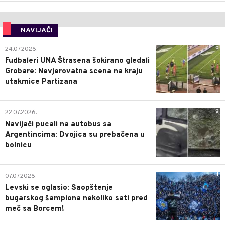
NAVIJAČI
0
24.07.2026.
Fudbaleri UNA Štrasena šokirano gledali
Grobare: Nevjerovatna scena na kraju
utakmice Partizana
0
22.07.2026.
Navijači pucali na autobus sa
Argentincima: Dvojica su prebačena u
bolnicu
1
07.07.2026.
Levski se oglasio: Saopštenje
bugarskog šampiona nekoliko sati pred
meč sa Borcem!