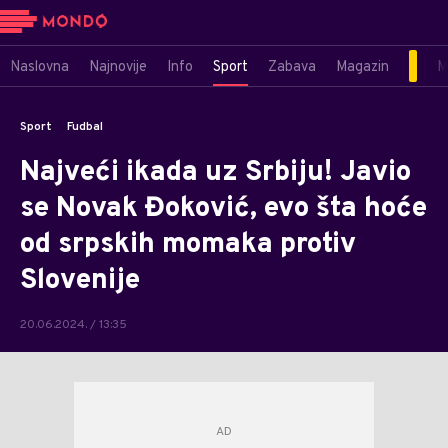
Naslovna
Najnovije
Info
Sport
Zabava
Magazin
M
Sport
Fudbal
Najveći ikada uz Srbiju! Javio
se Novak Đoković, evo šta hoće
od srpskih momaka protiv
Slovenije
20.06.2024. / 13:35