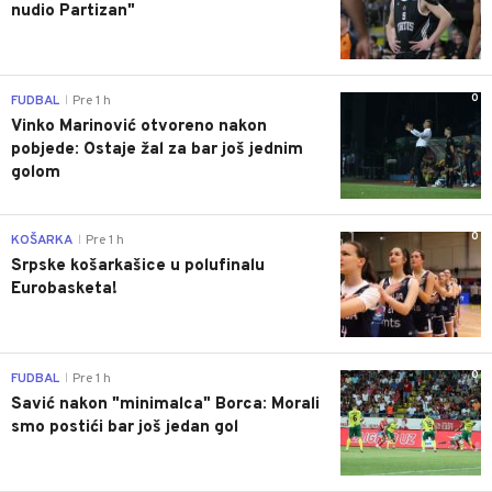
nudio Partizan"
0
FUDBAL
Pre 1 h
|
Vinko Marinović otvoreno nakon
pobjede: Ostaje žal za bar još jednim
golom
0
KOŠARKA
Pre 1 h
|
Srpske košarkašice u polufinalu
Eurobasketa!
0
FUDBAL
Pre 1 h
|
Savić nakon "minimalca" Borca: Morali
smo postići bar još jedan gol