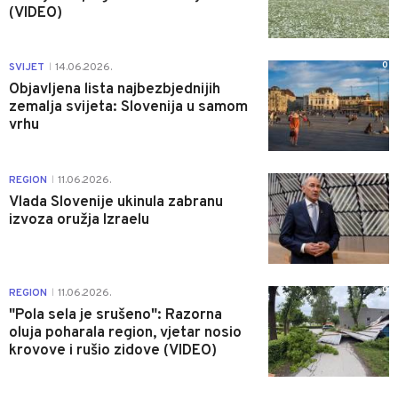
(VIDEO)
0
SVIJET
14.06.2026.
|
Objavljena lista najbezbjednijih
zemalja svijeta: Slovenija u samom
vrhu
1
REGION
11.06.2026.
|
Vlada Slovenije ukinula zabranu
izvoza oružja Izraelu
0
REGION
11.06.2026.
|
"Pola sela je srušeno": Razorna
oluja poharala region, vjetar nosio
krovove i rušio zidove (VIDEO)