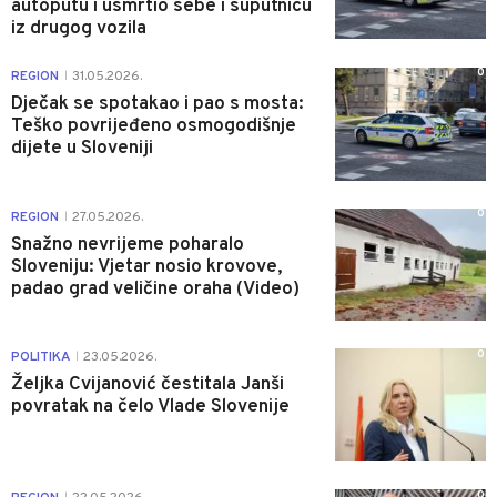
autoputu i usmrtio sebe i suputnicu
iz drugog vozila
0
REGION
31.05.2026.
|
Dječak se spotakao i pao s mosta:
Teško povrijeđeno osmogodišnje
dijete u Sloveniji
0
REGION
27.05.2026.
|
Snažno nevrijeme poharalo
Sloveniju: Vjetar nosio krovove,
padao grad veličine oraha (Video)
0
POLITIKA
23.05.2026.
|
Željka Cvijanović čestitala Janši
povratak na čelo Vlade Slovenije
0