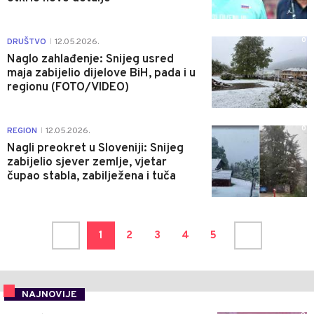
0
DRUŠTVO
12.05.2026.
|
Naglo zahlađenje: Snijeg usred
maja zabijelio dijelove BiH, pada i u
regionu (FOTO/VIDEO)
0
REGION
12.05.2026.
|
Nagli preokret u Sloveniji: Snijeg
zabijelio sjever zemlje, vjetar
čupao stabla, zabilježena i tuča
1
2
3
4
5
NAJNOVIJE