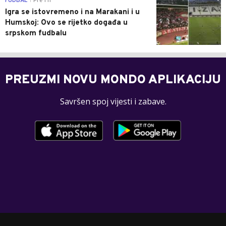
FUDBAL
Pre 1 h
|
Igra se istovremeno i na Marakani i u
Humskoj: Ovo se rijetko događa u
srpskom fudbalu
PREUZMI NOVU MONDO APLIKACIJU
Savršen spoj vijesti i zabave.