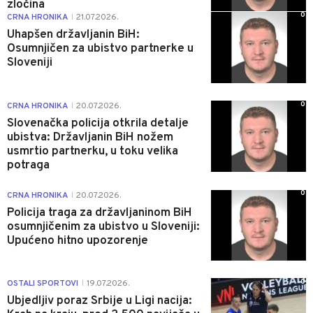
zločina
0
CRNA HRONIKA
21.07.2026.
|
Uhapšen državljanin BiH:
Osumnjičen za ubistvo partnerke u
Sloveniji
0
CRNA HRONIKA
20.07.2026.
|
Slovenačka policija otkrila detalje
ubistva: Državljanin BiH nožem
usmrtio partnerku, u toku velika
potraga
0
CRNA HRONIKA
20.07.2026.
|
Policija traga za državljaninom BiH
osumnjičenim za ubistvo u Sloveniji:
Upućeno hitno upozorenje
0
OSTALI SPORTOVI
19.07.2026.
|
Ubjedljiv poraz Srbije u Ligi nacija: