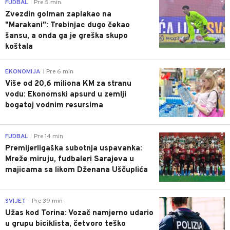
0
FUDBAL
Pre 5 min
|
Zvezdin golman zaplakao na
"Marakani": Trebinjac dugo čekao
šansu, a onda ga je greška skupo
koštala
0
EKONOMIJA
Pre 6 min
|
Više od 20,6 miliona KM za stranu
vodu: Ekonomski apsurd u zemlji
bogatoj vodnim resursima
0
FUDBAL
Pre 14 min
|
Premijerligaška subotnja uspavanka:
Mreže miruju, fudbaleri Sarajeva u
majicama sa likom Dženana Uščuplića
0
SVIJET
Pre 39 min
|
Užas kod Torina: Vozač namjerno udario
u grupu biciklista, četvoro teško