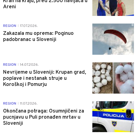
Krah na kraju, pred 2.500 navijača u
Areni
0
REGION
17.07.2026.
|
Zakazala mu oprema: Poginuo
padobranac u Sloveniji
0
REGION
14.07.2026.
|
Nevrijeme u Sloveniji: Krupan grad,
poplave i nestanak struje u
Koroškoj i Pomurju
0
REGION
11.07.2026.
|
Okončana potraga: Osumnjičeni za
pucnjavu u Puli pronađen mrtav u
Sloveniji