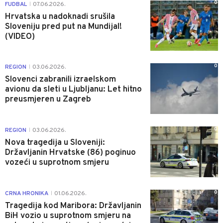
0
FUDBAL
07.06.2026.
|
Hrvatska u nadoknadi srušila
Sloveniju pred put na Mundijal!
(VIDEO)
0
REGION
03.06.2026.
|
Slovenci zabranili izraelskom
avionu da sleti u Ljubljanu: Let hitno
preusmjeren u Zagreb
0
REGION
03.06.2026.
|
Nova tragedija u Sloveniji:
Državljanin Hrvatske (86) poginuo
vozeći u suprotnom smjeru
0
CRNA HRONIKA
01.06.2026.
|
Tragedija kod Maribora: Državljanin
BiH vozio u suprotnom smjeru na