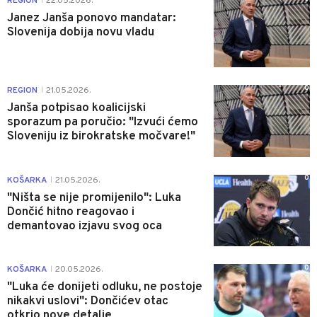
REGION
22.05.2026.
|
Janez Janša ponovo mandatar:
Slovenija dobija novu vladu
0
REGION
21.05.2026.
|
Janša potpisao koalicijski
sporazum pa poručio: "Izvući ćemo
Sloveniju iz birokratske močvare!"
0
KOŠARKA
21.05.2026.
|
"Ništa se nije promijenilo": Luka
Dončić hitno reagovao i
demantovao izjavu svog oca
0
KOŠARKA
20.05.2026.
|
"Luka će donijeti odluku, ne postoje
nikakvi uslovi": Dončićev otac
otkrio nove detalje