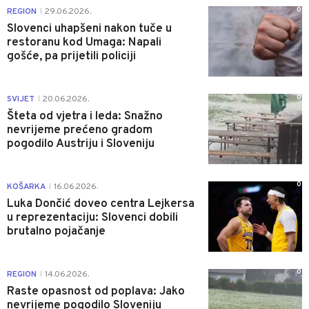
0
REGION
29.06.2026.
|
Slovenci uhapšeni nakon tuče u
restoranu kod Umaga: Napali
gošće, pa prijetili policiji
0
SVIJET
20.06.2026.
|
Šteta od vjetra i leda: Snažno
nevrijeme prećeno gradom
pogodilo Austriju i Sloveniju
0
KOŠARKA
16.06.2026.
|
Luka Dončić doveo centra Lejkersa
u reprezentaciju: Slovenci dobili
brutalno pojačanje
0
REGION
14.06.2026.
|
Raste opasnost od poplava: Jako
nevrijeme pogodilo Sloveniju