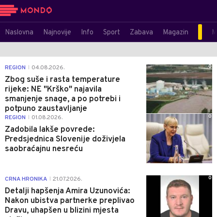
Naslovna
Najnovije
Info
Sport
Zabava
Magazin
M
0
REGION
04.08.2026.
|
Zbog suše i rasta temperature
rijeke: NE "Krško" najavila
smanjenje snage, a po potrebi i
potpuno zaustavljanje
0
REGION
01.08.2026.
|
Zadobila lakše povrede:
Predsjednica Slovenije doživjela
saobraćajnu nesreću
0
CRNA HRONIKA
21.07.2026.
|
Detalji hapšenja Amira Uzunovića:
Nakon ubistva partnerke preplivao
Dravu, uhapšen u blizini mjesta