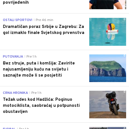
povrijeđenih
0
OSTALI SPORTOVI
Pre 46 min
|
Dramatičan poraz Srbije u Zagrebu: Za
gol izmaklo finale Svjetskog prvenstva
0
PUTOVANJA
Pre 1 h
|
Bez struje, puta i komšija: Zavirite
najusamljeniju kuću na svijetu i
saznajte može li se posjetiti
0
CRNA HRONIKA
Pre 1 h
|
Težak udes kod Hadžića: Poginuo
motociklista, saobraćaj u potpunosti
obustavljen
0