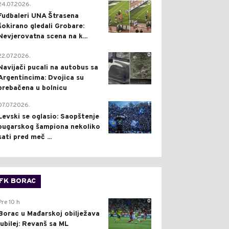
0
24.07.2026.
Fudbaleri UNA Štrasena
šokirano gledali Grobare:
Nevjerovatna scena na k...
0
22.07.2026.
Navijači pucali na autobus sa
Argentincima: Dvojica su
prebačena u bolnicu
1
07.07.2026.
Levski se oglasio: Saopštenje
bugarskog šampiona nekoliko
sati pred meč ...
FK BORAC
0
Pre 10 h
Borac u Mađarskoj obilježava
jubilej: Revanš sa ML