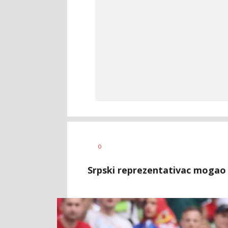
Bojan
AUTOR
0
Jakovljević
Srpski reprezentativac mogao bi