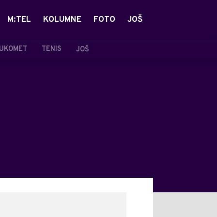
M:TEL
KOLUMNE
FOTO
JOŠ
UKOMET
TENIS
JOŠ