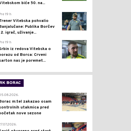
Vitebskom biće 50. na...
0
Pre 19 h
Trener Vitebska pohvalio
Banjalučane: Publika Borčev
12. igrač, uživanje...
0
Pre 19 h
Srbin iz redova Vitebska o
porazu od Borca: Crveni
karton nas je poremet...
RK BORAC
0
05.08.2026.
Borac m:tel zakazao osam
kontrolnih utakmica pred
početak nove sezone
0
27.07.2026.