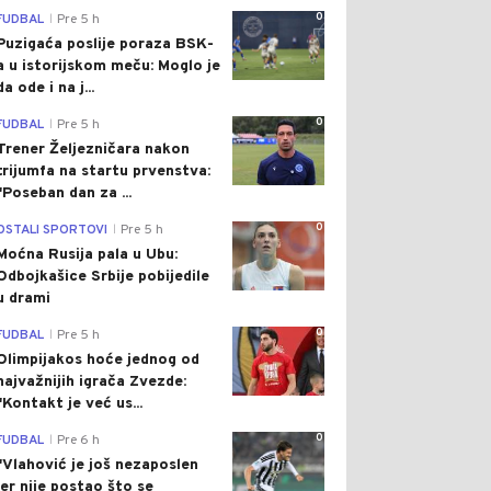
0
FUDBAL
Pre 5 h
|
Puzigaća poslije poraza BSK-
a u istorijskom meču: Moglo je
da ode i na j...
0
FUDBAL
Pre 5 h
|
Trener Željezničara nakon
trijumfa na startu prvenstva:
"Poseban dan za ...
0
OSTALI SPORTOVI
Pre 5 h
|
Moćna Rusija pala u Ubu:
Odbojkašice Srbije pobijedile
u drami
0
FUDBAL
Pre 5 h
|
Olimpijakos hoće jednog od
najvažnijih igrača Zvezde:
"Kontakt je već us...
0
FUDBAL
Pre 6 h
|
"Vlahović je još nezaposlen
jer nije postao što se