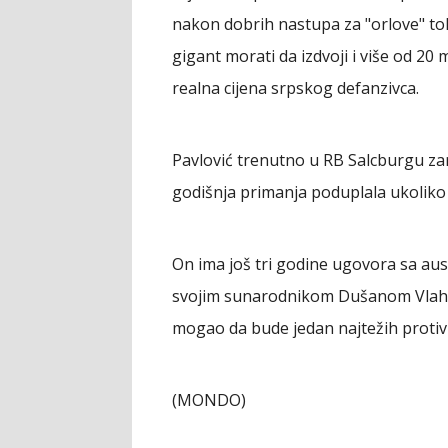
nakon dobrih nastupa za "orlove" t
gigant morati da izdvoji i više od 20 
realna cijena srpskog defanzivca.
Pavlović trenutno u RB Salcburgu zar
godišnja primanja poduplala ukoliko k
On ima još tri godine ugovora sa au
svojim sunarodnikom Dušanom Vlahov
mogao da bude jedan najtežih protivni
(MONDO)