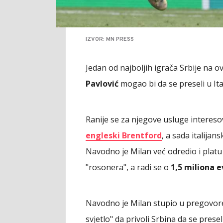
IZVOR: MN PRESS
Jedan od najboljih igrača Srbije n
Pavlović
mogao bi da se preseli u Ital
Ranije se za njegove usluge interesov
engleski Brentford
, a sada italijans
Navodno je Milan već odredio i platu
"rosonera", a radi se o
1,5 miliona e
Navodno je Milan stupio u pregovore
svjetlo" da privoli Srbina da se presel