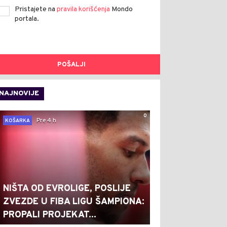
Pristajete na
pravila korišćenja
Mondo
portala.
POŠALJI
NAJNOVIJE
0
Pre 4 h
KOŠARKA
NIŠTA OD EVROLIGE, POSLIJE
ZVEZDE U FIBA LIGU ŠAMPIONA:
PROPALI PROJEKAT...