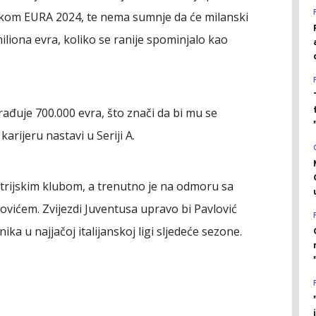
okom EURA 2024, te nema sumnje da će milanski
miliona evra, koliko se ranije spominjalo kao
ađuje 700.000 evra, što znači da bi mu se
arijeru nastavi u Seriji A.
strijskim klubom, a trenutno je na odmoru sa
ićem. Zvijezdi Juventusa upravo bi Pavlović
ka u najjačoj italijanskoj ligi sljedeće sezone.