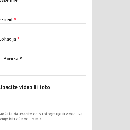
Vaše ime
*
E-mail
*
Lokacija
*
Ubacite video ili foto
Možete da ubacite do 3 fotografije ili videa. Ne
smije biti više od 25 MB.