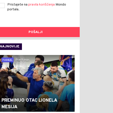
Pristajete na
pravila korišćenja
Mondo
portala.
POŠALJI
NAJNOVIJE
0
Pre 9 min
FUDBAL
PREMINUO OTAC LIONELA
MESIJA