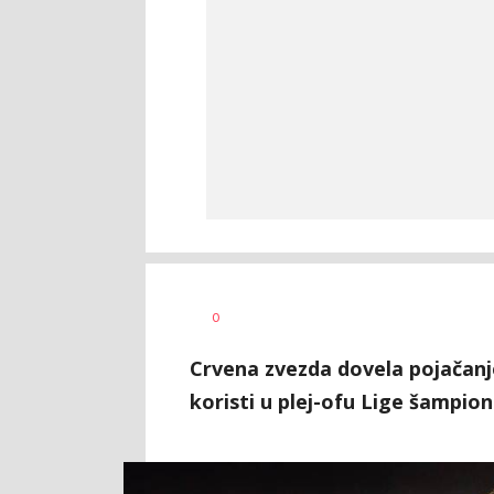
Dragan
AUTOR
0
Šutvić
Crvena zvezda dovela pojačanje 
koristi u plej-ofu Lige šampion