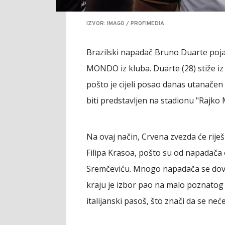
IZVOR: IMAGO / PROFIMEDIA
Brazilski napadač Bruno Duarte poja
MONDO iz kluba. Duarte (28) stiže iz
pošto je cijeli posao danas utanačen 
biti predstavljen na stadionu "Rajko M
Na ovaj način, Crvena zvezda će riješ
Filipa Krasoa, pošto su od napadača 
Sremčeviću. Mnogo napadača se dovo
kraju je izbor pao na malo poznatog 
italijanski pasoš, što znači da se neć