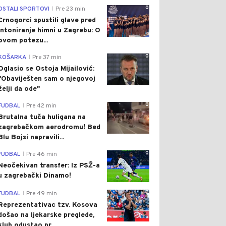
0
OSTALI SPORTOVI
Pre 23 min
|
Crnogorci spustili glave pred
intoniranje himni u Zagrebu: O
ovom potezu...
0
KOŠARKA
Pre 37 min
|
Oglasio se Ostoja Mijailović:
"Obaviješten sam o njegovoj
želji da ode"
0
FUDBAL
Pre 42 min
|
Brutalna tuča huligana na
zagrebačkom aerodromu! Bed
Blu Bojsi napravili...
0
FUDBAL
Pre 46 min
|
Neočekivan transfer: Iz PSŽ-a
u zagrebački Dinamo!
0
FUDBAL
Pre 49 min
|
Reprezentativac tzv. Kosova
došao na ljekarske preglede,
klub odustao pr...