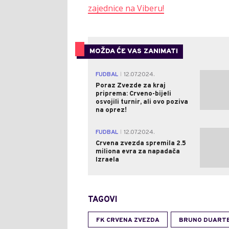
zajednice na Viberu!
MOŽDA ĆE VAS ZANIMATI
FUDBAL
12.07.2024.
|
Poraz Zvezde za kraj
priprema: Crveno-bijeli
osvojili turnir, ali ovo poziva
na oprez!
FUDBAL
12.07.2024.
|
Crvena zvezda spremila 2.5
miliona evra za napadača
Izraela
TAGOVI
FK CRVENA ZVEZDA
BRUNO DUART