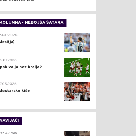
KOLUMNA - NEBOJŠA ŠATARA
0
23.07.2026.
Mesi(ja)
2
15.07.2026.
Ipak valja bez kralja?
0
17.05.2026.
Mostarske kiše
NAVIJAČI
0
Pre 42 min