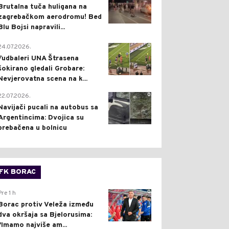
Brutalna tuča huligana na
zagrebačkom aerodromu! Bed
Blu Bojsi napravili...
0
24.07.2026.
Fudbaleri UNA Štrasena
šokirano gledali Grobare:
Nevjerovatna scena na k...
0
22.07.2026.
Navijači pucali na autobus sa
Argentincima: Dvojica su
prebačena u bolnicu
FK BORAC
0
Pre 1 h
Borac protiv Veleža između
dva okršaja sa Bjelorusima:
"Imamo najviše am...