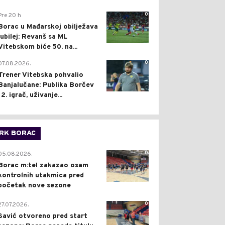
0
Pre 20 h
Borac u Mađarskoj obilježava
jubilej: Revanš sa ML
Vitebskom biće 50. na...
0
07.08.2026.
Trener Vitebska pohvalio
Banjalučane: Publika Borčev
12. igrač, uživanje...
RK BORAC
0
05.08.2026.
Borac m:tel zakazao osam
kontrolnih utakmica pred
početak nove sezone
0
27.07.2026.
Savić otvoreno pred start