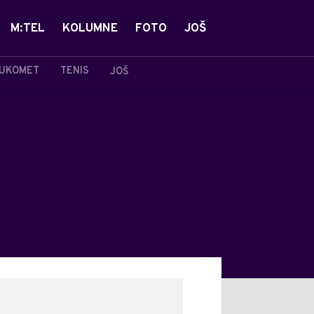
M:TEL
KOLUMNE
FOTO
JOŠ
UKOMET
TENIS
JOŠ