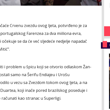
čaće Crvenu zvezdu ovog ljeta, potvrđeno je za
 portugalskog Farenzea za dva miiliona evra,
i očekuje se da će već sljedeće nedjelje napadač
itić".
iti i problem u špicu koji se otvorio odlaskom Žan-
ostali samo na Šerifu Endiajeu i Urošu
dilo u vezu sa Zvezdom tokom ovog ljeta, a na
Duartea, koji inače pored brazilskog poseduje i
e računati kao stranac u Superligi.