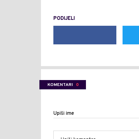
PODIJELI
KOMENTARI
0
Upiši ime