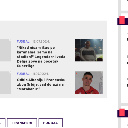
0
0
FUDBAL
12.07.2024.
|
"Nikad nisam išao po
kafanama, samo na
stadion!" Legendarni vođa
Delija zove na početak
Superlige
0
1
FUDBAL
11.07.2024.
|
Odbio Albaniju i Francusku
zbog Srbije, sad dolazi na
"Marakanu"!
E
TRANSFERI
FUDBAL