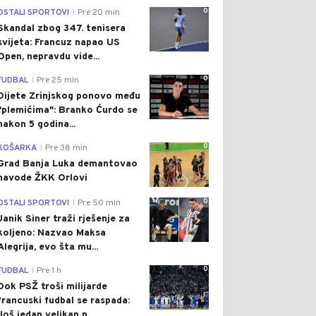
0
OSTALI SPORTOVI
Pre 20 min
|
Skandal zbog 347. tenisera
svijeta: Francuz napao US
Open, nepravdu vide...
0
FUDBAL
Pre 25 min
|
Dijete Zrinjskog ponovo među
"plemićima": Branko Ćurdo se
nakon 5 godina...
0
KOŠARKA
Pre 38 min
|
Grad Banja Luka demantovao
navode ŽKK Orlovi
0
OSTALI SPORTOVI
Pre 50 min
|
Janik Siner traži rješenje za
koljeno: Nazvao Maksa
Alegrija, evo šta mu...
0
FUDBAL
Pre 1 h
|
Dok PSŽ troši milijarde
francuski fudbal se raspada:
Još jedan velikan n...