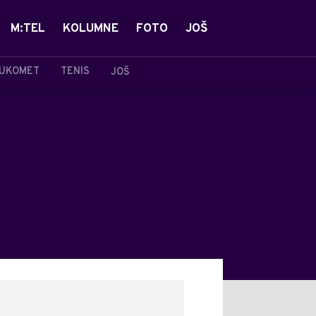
M:TEL
KOLUMNE
FOTO
JOŠ
UKOMET
TENIS
JOŠ