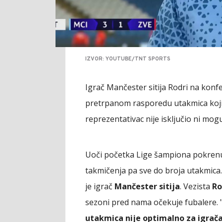
IZVOR: YOUTUBE/TNT SPORTS
Igrač Mančester sitija Rodri na konfe
pretrpanom rasporedu utakmica koji 
reprezentativac nije isključio ni mog
Uoči početka Lige šampiona pokrenu
takmičenja pa sve do broja utakmic
je igrač
Mančester sitija
. Vezista
Ro
sezoni pred nama očekuje fubalere. 
utakmica nije optimalno za igrača 