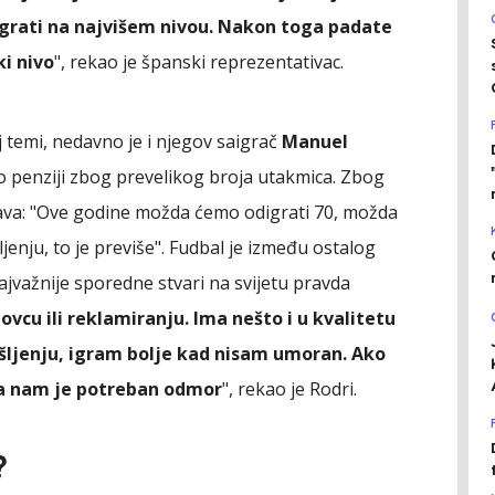
grati na najvišem nivou. Nakon toga padate
ki nivo
", rekao je španski reprezentativac.
oj temi, nedavno je i njegov saigrač
Manuel
a o penziji zbog prevelikog broja utakmica. Zbog
ava: "Ove godine možda ćemo odigrati 70, možda
nju, to je previše". Fudbal je između ostalog
ajvažnije sporedne stvari na svijetu pravda
novcu ili reklamiranju. Ima nešto i u kvalitetu
ljenju, igram bolje kad nisam umoran. Ako
nda nam je potreban odmor
", rekao je Rodri.
?