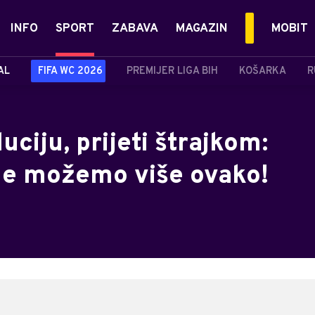
INFO
SPORT
ZABAVA
MAGAZIN
MOBIT
AL
FIFA WC 2026
PREMIJER LIGA BIH
KOŠARKA
R
uciju, prijeti štrajkom:
 ne možemo više ovako!