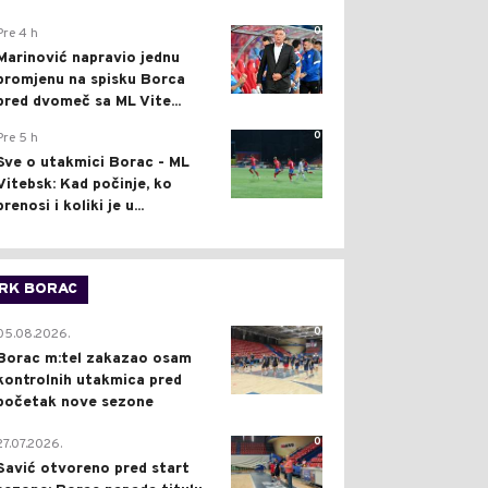
0
Pre 4 h
Marinović napravio jednu
promjenu na spisku Borca
pred dvomeč sa ML Vite...
0
Pre 5 h
Sve o utakmici Borac - ML
Vitebsk: Kad počinje, ko
prenosi i koliki je u...
RK BORAC
0
05.08.2026.
Borac m:tel zakazao osam
kontrolnih utakmica pred
početak nove sezone
0
27.07.2026.
Savić otvoreno pred start