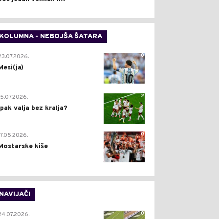
KOLUMNA - NEBOJŠA ŠATARA
0
23.07.2026.
Mesi(ja)
2
15.07.2026.
Ipak valja bez kralja?
0
17.05.2026.
Mostarske kiše
NAVIJAČI
0
24.07.2026.