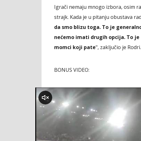
Igrači nemaju mnogo izbora, osim ran
strajk. Kada je u pitanju obustava rad
da smo blizu toga. To je generalno
nećemo imati drugih opcija. To je
momci koji pate
", zaključio je Rodri.
BONUS VIDEO:
klikni za zvuk