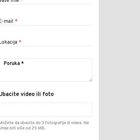
Vaše ime
*
E-mail
*
Lokacija
*
Ubacite video ili foto
Možete da ubacite do 3 fotografije ili videa. Ne
smije biti više od 25 MB.