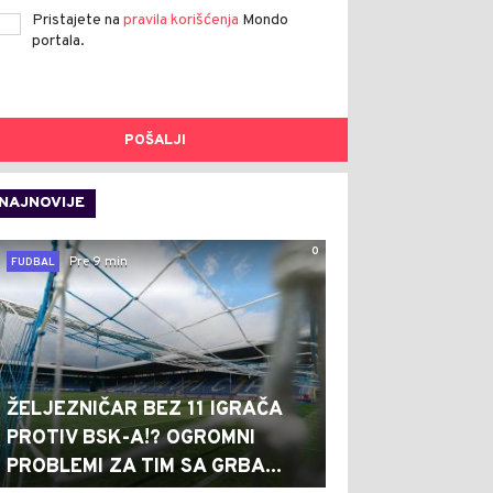
Pristajete na
pravila korišćenja
Mondo
portala.
POŠALJI
NAJNOVIJE
0
Pre 9 min
FUDBAL
ŽELJEZNIČAR BEZ 11 IGRAČA
PROTIV BSK-A!? OGROMNI
PROBLEMI ZA TIM SA GRBA...