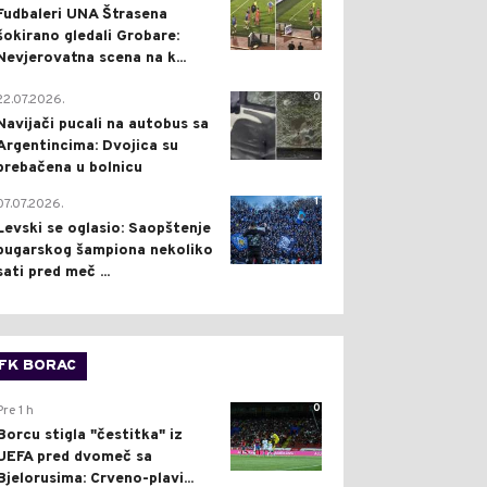
Fudbaleri UNA Štrasena
šokirano gledali Grobare:
Nevjerovatna scena na k...
0
22.07.2026.
Navijači pucali na autobus sa
Argentincima: Dvojica su
prebačena u bolnicu
1
07.07.2026.
Levski se oglasio: Saopštenje
bugarskog šampiona nekoliko
sati pred meč ...
FK BORAC
0
Pre 1 h
Borcu stigla "čestitka" iz
UEFA pred dvomeč sa
Bjelorusima: Crveno-plavi...