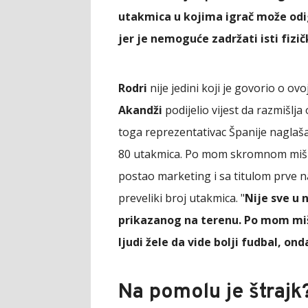
utakmica u kojima igrač može odi
jer je nemoguće zadržati isti fizič
Rodri
nije jedini koji je govorio o ov
Akandži
podijelio vijest da razmišlj
toga reprezentativac Španije naglaš
80 utakmica. Po mom skromnom mišlje
postao marketing i sa titulom prve n
preveliki broj utakmica. "
Nije sve u 
prikazanog na terenu. Po mom miš
ljudi žele da vide bolji fudbal, o
Na pomolu je štrajk