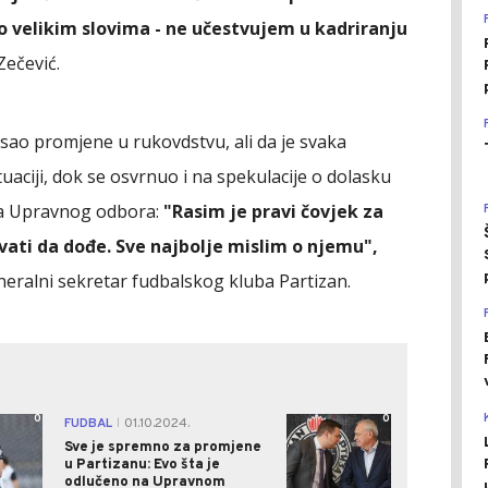
o velikim slovima - ne učestvujem u kadriranju
Zečević.
sao promjene u rukovdstvu, ali da je svaka
uaciji, dok se osvrnuo i na spekulacije o dolasku
ka Upravnog odbora:
"Rasim je pravi čovjek za
ihvati da dođe. Sve najbolje mislim o njemu",
eneralni sekretar fudbalskog kluba Partizan.
0
0
FUDBAL
01.10.2024.
|
Sve je spremno za promjene
u Partizanu: Evo šta je
odlučeno na Upravnom