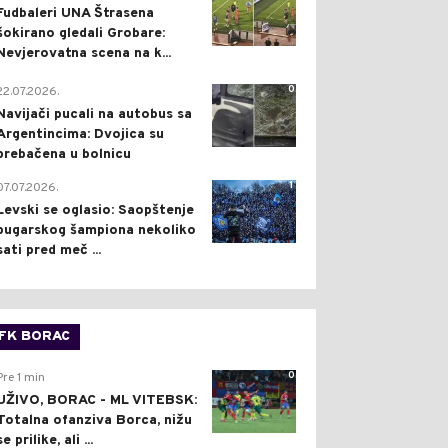
Fudbaleri UNA Štrasena
šokirano gledali Grobare:
Nevjerovatna scena na k...
0
22.07.2026.
Navijači pucali na autobus sa
Argentincima: Dvojica su
prebačena u bolnicu
1
07.07.2026.
Levski se oglasio: Saopštenje
bugarskog šampiona nekoliko
sati pred meč ...
FK BORAC
0
Pre 1 min
UŽIVO, BORAC - ML VITEBSK:
Totalna ofanziva Borca, nižu
se prilike, ali ...