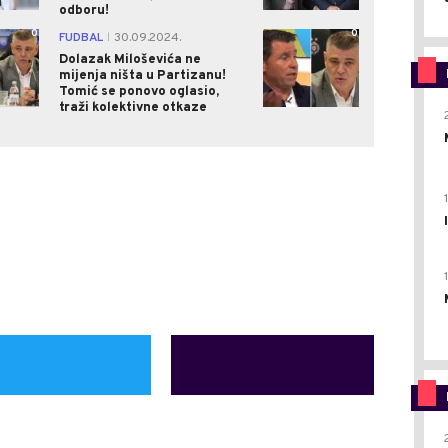
odboru!
0
0
FUDBAL
30.09.2024.
|
Dolazak Miloševića ne
mijenja ništa u Partizanu!
Tomić se ponovo oglasio,
traži kolektivne otkaze