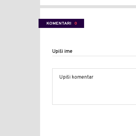
KOMENTARI
0
Upiši ime