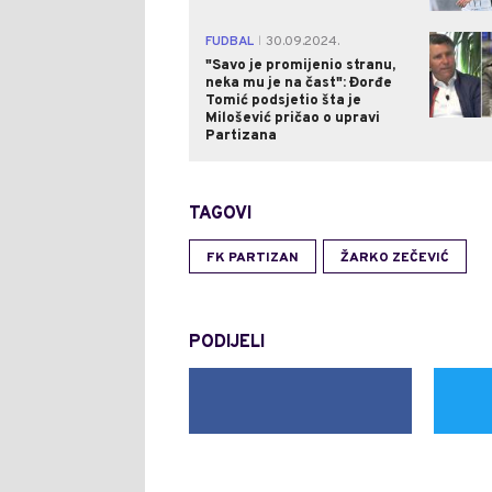
FUDBAL
30.09.2024.
|
"Savo je promijenio stranu,
neka mu je na čast": Đorđe
Tomić podsjetio šta je
Milošević pričao o upravi
Partizana
TAGOVI
FK PARTIZAN
ŽARKO ZEČEVIĆ
PODIJELI