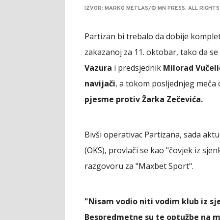
IZVOR: MARKO METLAS/© MN PRESS, ALL RIGHT
Partizan bi trebalo da dobije kompl
zakazanoj za 11. oktobar, tako da se
Vazura
i predsjednik
Milorad Vučeli
navijači
, a tokom posljednjeg meča cr
pjesme protiv Žarka Zečevića.
Bivši operativac Partizana, sada akt
(OKS), provlači se kao "čovjek iz sj
razgovoru za "Maxbet Sport".
"Nisam vodio niti vodim klub iz sje
Bespredmetne su te optužbe na mo