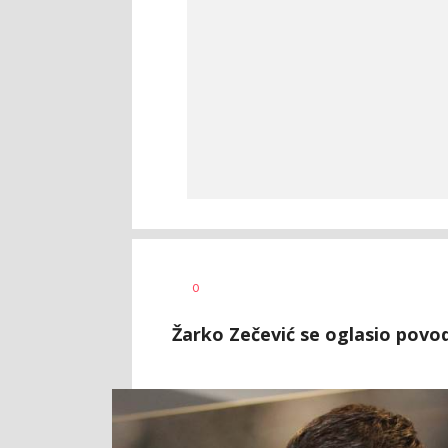
Bojan
AUTOR
0
Jakovljević
Žarko Zečević se oglasio povod