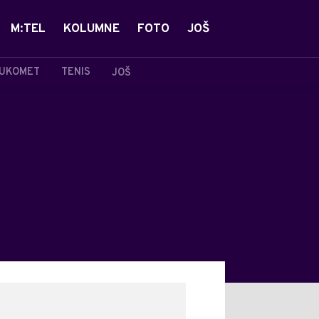
M:TEL
KOLUMNE
FOTO
JOŠ
UKOMET
TENIS
JOŠ