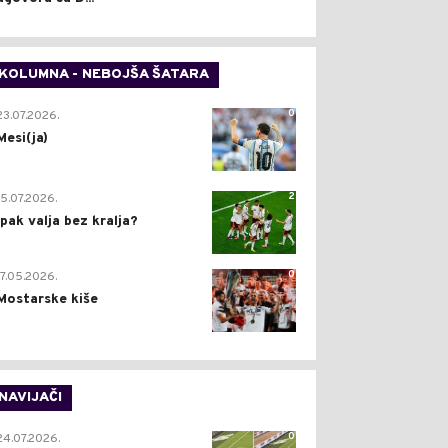
KOLUMNA - NEBOJŠA ŠATARA
0
23.07.2026.
Mesi(ja)
2
15.07.2026.
Ipak valja bez kralja?
0
17.05.2026.
Mostarske kiše
NAVIJAČI
0
24.07.2026.