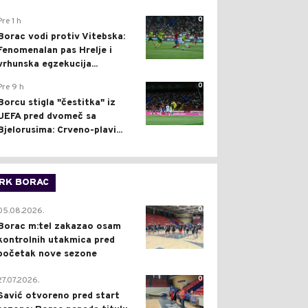
0
Pre 1 h
Borac vodi protiv Vitebska:
Fenomenalan pas Hrelje i
vrhunska egzekucija...
0
Pre 9 h
Borcu stigla "čestitka" iz
UEFA pred dvomeč sa
Bjelorusima: Crveno-plavi...
RK BORAC
0
05.08.2026.
Borac m:tel zakazao osam
kontrolnih utakmica pred
početak nove sezone
0
27.07.2026.
Savić otvoreno pred start