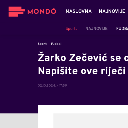
NASLOVNA
NAJNOVIJE
Sport:
NAJNOVIJE
FUDB
Sport
Fudbal
Žarko Zečević se o
Napišite ove riječi
02.10.2024. / 17:59