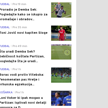
0
FUDBAL
Pre 19 min
|
Proradio je Demba Sek:
Pogledajte kako se iskupio za
promašaje i obradov...
0
FUDBAL
Pre 35 min
|
Toni Jović novi kapiten Sloge
0
FUDBAL
Pre 49 min
|
Šta uradi Demba Sek?
Sebičnost koštala Partizan,
pogledajte šta je uradi...
0
FUDBAL
Pre 1 h
|
Borac vodi protiv Vitebska:
Fenomenalan pas Hrelje i
vrhunska egzekucija...
0
KOŠARKA
Pre 1 h
|
Loni Voker bi ipak mogao u
Partizan: Isplivali novi detalji
ugovora sa D...