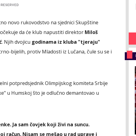
S RESERVED
etno novo rukovodstvo na sjednici Skupštine
 očekuje da će klub napustiti direktor
Miloš
ć
. Njih dvojicu
godinama iz kluba "tjeraju"
no-bijelih, protiv Mladosti iz Lučana, čule su se i
uelni potpredsjednik Olimpijskog komiteta Srbije
enke" u Humskoj što je odlučno demantovao u
nke. Ja sam čovjek koji živi na suncu.
j račun. Nisam se mešao u rad uprave i