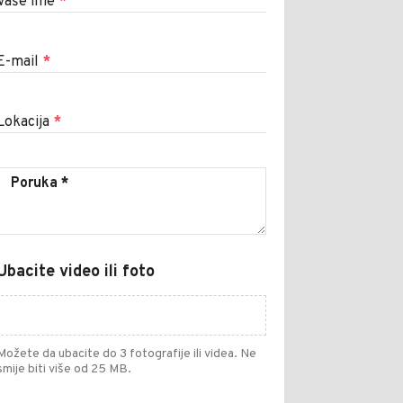
Vaše ime
*
E-mail
*
Lokacija
*
Ubacite video ili foto
Možete da ubacite do 3 fotografije ili videa. Ne
smije biti više od 25 MB.