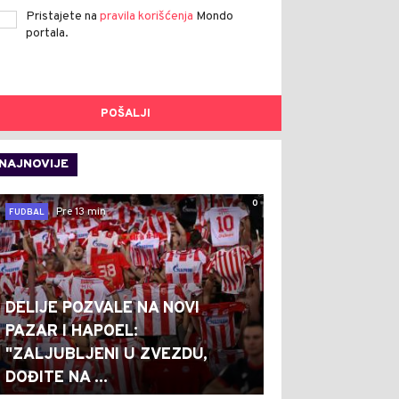
Pristajete na
pravila korišćenja
Mondo
portala.
POŠALJI
NAJNOVIJE
0
Pre 13 min
FUDBAL
DELIJE POZVALE NA NOVI
PAZAR I HAPOEL:
"ZALJUBLJENI U ZVEZDU,
DOĐITE NA ...