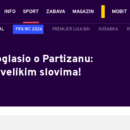
INFO
SPORT
ZABAVA
MAGAZIN
MOBIT
AL
FIFA WC 2026
PREMIJER LIGA BIH
KOŠARKA
R
glasio o Partizanu:
 velikim slovima!