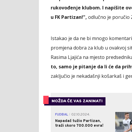
rukovođenje klubom. I napišite ov
u FK Partizan!",
odlučno je poručio 
Istakao je da ne bi mnogo komentari
promjena dobra za klub u ovakvoj sit
Rasima Ljajića na mjesto predsedni
to, samo je pitanje da li će da pr
zaključio je nekadašnji košarkaš i g
MOŽDA ĆE VAS ZANIMATI
FUDBAL
02.10.2024.
|
Napadač tužio Partizan,
traži skoro 700.000 evra!