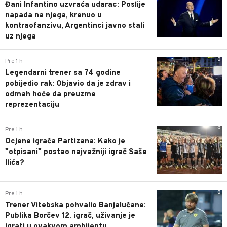
Đani Infantino uzvraća udarac: Poslije
napada na njega, krenuo u
kontraofanzivu, Argentinci javno stali
uz njega
0
Pre 1 h
Legendarni trener sa 74 godine
pobijedio rak: Objavio da je zdrav i
odmah hoće da preuzme
reprezentaciju
0
Pre 1 h
Ocjene igrača Partizana: Kako je
"otpisani" postao najvažniji igrač Saše
Ilića?
0
Pre 1 h
Trener Vitebska pohvalio Banjalučane:
Publika Borčev 12. igrač, uživanje je
igrati u ovakvom ambijentu