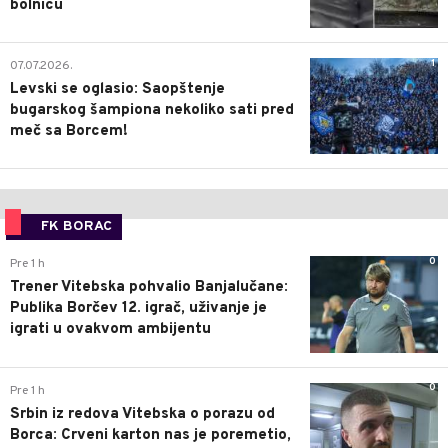
bolnicu
1
07.07.2026.
Levski se oglasio: Saopštenje
bugarskog šampiona nekoliko sati pred
meč sa Borcem!
FK BORAC
0
Pre 1 h
Trener Vitebska pohvalio Banjalučane:
Publika Borčev 12. igrač, uživanje je
igrati u ovakvom ambijentu
0
Pre 1 h
Srbin iz redova Vitebska o porazu od
Borca: Crveni karton nas je poremetio,