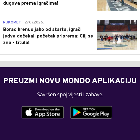
dugova prema igračima!
0
RUKOMET
27.07.2026.
|
Borac krenuo jako od starta, igrači
jedva dočekali početak priprema: Cilj se
zna - titula!
PREUZMI NOVU MONDO APLIKACIJU
Savršen spoj vijesti i zabave.