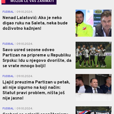
MOŽDA ĆE VAS ZANIMATI
1
FUDBAL
09.10.2024.
|
Nenad Lalatović: Ako je neko
digao ruku na Saleta, neka bude
doživotno kažnjen!
0
FUDBAL
09.10.2024.
|
Savo usred sezone odveo
Partizan na pripreme u Republiku
Srpsku: Idu u njegovo dvorište, da
se vrate mnogo bolji!
0
FUDBAL
09.10.2024.
|
Ljajić preuzima Partizan u petak,
ali nije sigurno na koji način:
Statut pravi problem, ništa još
nije jasno!
0
FUDBAL
09.10.2024.
|