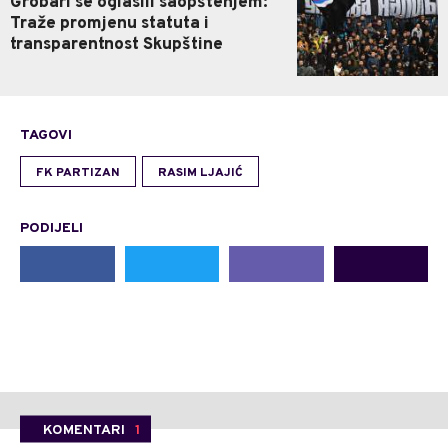
Grobari se oglasili saopštenjem:
Traže promjenu statuta i
transparentnost Skupštine
TAGOVI
FK PARTIZAN
RASIM LJAJIĆ
PODIJELI
KOMENTARI
1