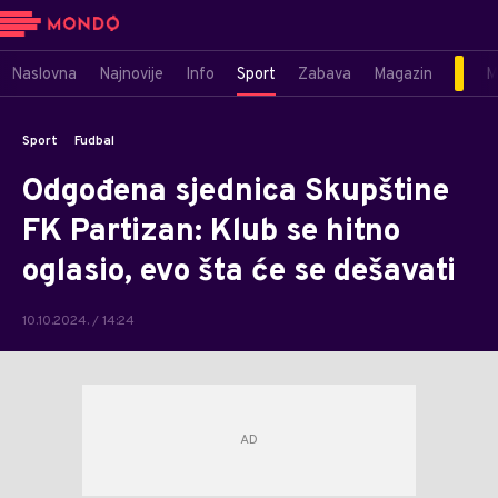
Naslovna
Najnovije
Info
Sport
Zabava
Magazin
M
Sport
Fudbal
Odgođena sjednica Skupštine
FK Partizan: Klub se hitno
oglasio, evo šta će se dešavati
10.10.2024. / 14:24