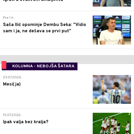
0
Pre 1 h
Saša Ilić opominje Dembu Seka: "Vidio
sam i ja, ne dešava se prvi put"
KOLUMNA - NEBOJŠA ŠATARA
0
23.07.2026.
Mesi(ja)
2
15.07.2026.
Ipak valja bez kralja?