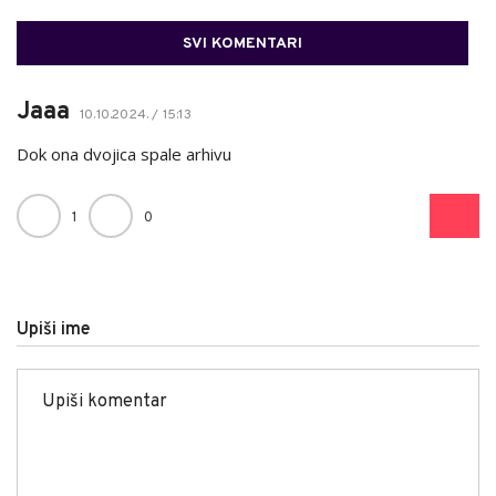
SVI KOMENTARI
Jaaa
10.10.2024. / 15:13
Dok ona dvojica spale arhivu
1
0
Upiši ime