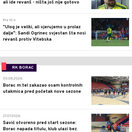
ali ide revanš - ništa još nije gotovo
0
Pre 10 h
"Ulog je veliki, ali vjerujemo u prolaz
dalje": Sandi Ogrinec svjestan šta nosi
revanš protiv Vitebska
RK BORAC
0
05.08.2026.
Borac m:tel zakazao osam kontrolnih
utakmica pred početak nove sezone
0
27.07.2026.
Savić otvoreno pred start sezone:
Borac napada titulu, klub ulazi bez