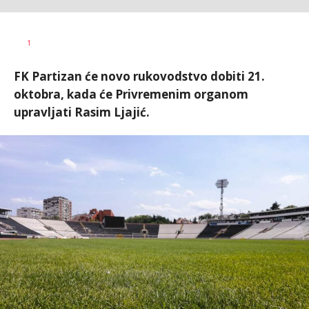
Bojan
AUTOR
1
Jakovljević
FK Partizan će novo rukovodstvo dobiti 21.
oktobra, kada će Privremenim organom
upravljati Rasim Ljajić.