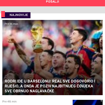
POŠALJI
NAJNOVIJE
0
Pre 16 min
RODRI IDE U BARSELONU: REAL SVE DOGOVORIO I
RIJEŠIO, A ONDA JE POZIV NAJBITNIJEG ČOVJEKA
SVE OBRNUO NAGLAVAČKE
0
Pre 48 min