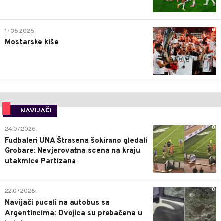
0
17.05.2026.
Mostarske kiše
NAVIJAČI
0
24.07.2026.
Fudbaleri UNA Štrasena šokirano gledali
Grobare: Nevjerovatna scena na kraju
utakmice Partizana
0
22.07.2026.
Navijači pucali na autobus sa
Argentincima: Dvojica su prebačena u