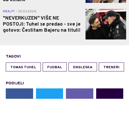
0
KRAJ?!
30.03.2024.
|
"NEVERKUZEN" VIŠE NE
POSTOJI: Tuhel se predao - sve je
gotovo: Čestitam Bajeru na tituli!
TAGOVI
TOMAS TUHEL
FUDBAL
ENGLESKA
TRENERI
PODIJELI