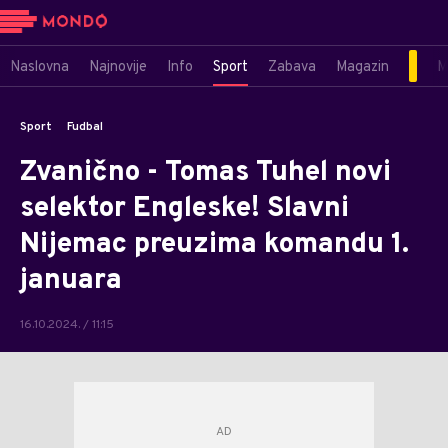
Naslovna
Najnovije
Info
Sport
Zabava
Magazin
M
Sport
Fudbal
Zvanično - Tomas Tuhel novi
selektor Engleske! Slavni
Nijemac preuzima komandu 1.
januara
16.10.2024. / 11:15