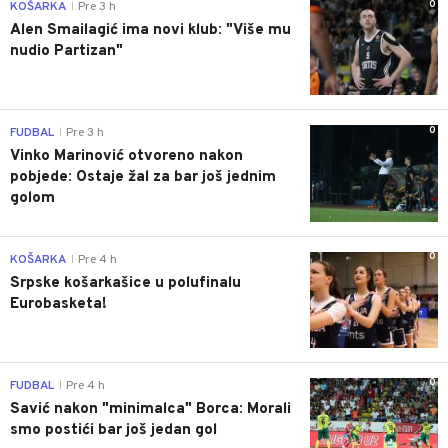
0
KOŠARKA
Pre 3 h
|
Alen Smailagić ima novi klub: "Više mu
nudio Partizan"
0
FUDBAL
Pre 3 h
|
Vinko Marinović otvoreno nakon
pobjede: Ostaje žal za bar još jednim
golom
0
KOŠARKA
Pre 4 h
|
Srpske košarkašice u polufinalu
Eurobasketa!
0
FUDBAL
Pre 4 h
|
Savić nakon "minimalca" Borca: Morali
smo postići bar još jedan gol