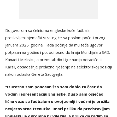
Dogovorom sa čelnicima engleske kuće fudbala,
proslavljeni njemački strateg će sa poslom početi prvog
januara 2025. godine. Tada počinje da mu teče ugovor
potpisan na godinu i po, odnosno do kraja Mundijala u SAD,
Kanadi i Meksiku, a preostali dio Lige nacija odradiće Li
Karsli, dosadašnje prelazno rješenje na selektorskoj poziciji
nakon odlaska Gereta Sautgejta.
"Izuzetno sam ponosan što sam dobio tu čast da
vodim reprezentaciju Engleske. Dugo sam osjećao
ličnu vezu sa fudbalom u ovoj zemlji i već mi je pružila
nevjerovatne trenutke. Imati priliku da predstavljam
Englesku je ogromna privilegija, a prilika da radim sa