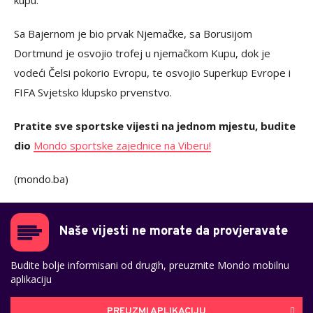
kupu.
Sa Bajernom je bio prvak Njemačke, sa Borusijom
Dortmund je osvojio trofej u njemačkom Kupu, dok je
vodeći Čelsi pokorio Evropu, te osvojio Superkup Evrope i
FIFA Svjetsko klupsko prvenstvo.
Pratite sve sportske vijesti na jednom mjestu, budite
dio
Mondo sportske zajednice na Viberu!
(mondo.ba)
Naše vijesti ne morate da provjeravate
Budite bolje informisani od drugih, preuzmite Mondo mobilnu
aplikaciju
PREUZMI APLIKACIJU