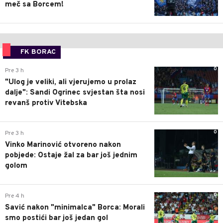
meč sa Borcem!
FK BORAC
0
Pre 3 h
"Ulog je veliki, ali vjerujemo u prolaz
dalje": Sandi Ogrinec svjestan šta nosi
revanš protiv Vitebska
0
Pre 3 h
Vinko Marinović otvoreno nakon
pobjede: Ostaje žal za bar još jednim
golom
0
Pre 4 h
Savić nakon "minimalca" Borca: Morali
smo postići bar još jedan gol