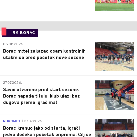
RK BORAC
0
05.08.2026.
Borac m:tel zakazao osam kontrolnih
utakmica pred početak nove sezone
0
27.07.2026.
Savić otvoreno pred start sezone:
Borac napada titulu, klub ulazi bez
dugova prema igračima!
0
RUKOMET
27.07.2026.
|
Borac krenuo jako od starta, igrači
jedva dočekali početak priprema: Cilj se