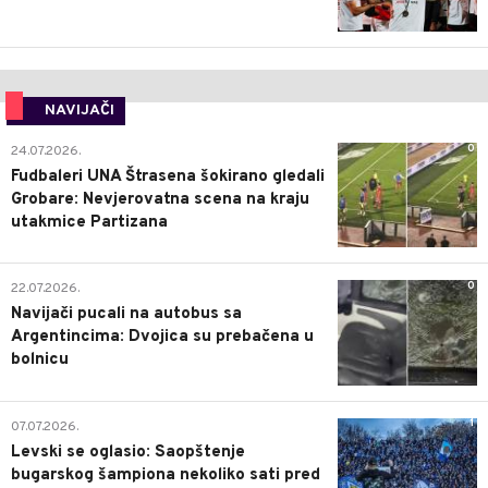
NAVIJAČI
0
24.07.2026.
Fudbaleri UNA Štrasena šokirano gledali
Grobare: Nevjerovatna scena na kraju
utakmice Partizana
0
22.07.2026.
Navijači pucali na autobus sa
Argentincima: Dvojica su prebačena u
bolnicu
1
07.07.2026.
Levski se oglasio: Saopštenje
bugarskog šampiona nekoliko sati pred