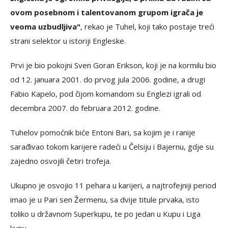
ovom posebnom i talentovanom grupom igrača je
veoma uzbudljiva"
, rekao je Tuhel, koji tako postaje treći
strani selektor u istoriji Engleske.
Prvi je bio pokojni Sven Goran Erikson, koji je na kormilu bio
od 12. januara 2001. do prvog jula 2006. godine, a drugi
Fabio Kapelo, pod čijom komandom su Englezi igrali od
decembra 2007. do februara 2012. godine.
Tuhelov pomoćnik biće Entoni Bari, sa kojim je i ranije
sarađivao tokom karijere radeći u Čelsiju i Bajernu, gdje su
zajedno osvojili četiri trofeja.
Ukupno je osvojio 11 pehara u karijeri, a najtrofejniji period
imao je u Pari sen Žermenu, sa dvije titule prvaka, isto
toliko u državnom Superkupu, te po jedan u Kupu i Liga