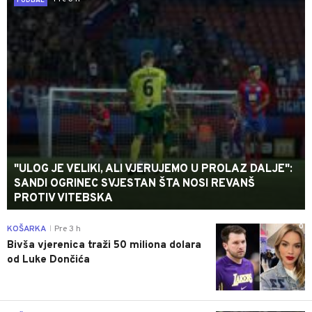
FUDBAL
"ULOG JE VELIKI, ALI VJERUJEMO U PROLAZ DALJE":
SANDI OGRINEC SVJESTAN ŠTA NOSI REVANŠ
PROTIV VITEBSKA
0
KOŠARKA
Pre 3 h
|
Bivša vjerenica traži 50 miliona dolara
od Luke Dončića