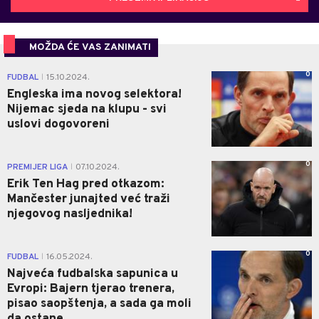
MOŽDA ĆE VAS ZANIMATI
0
FUDBAL
15.10.2024.
|
Engleska ima novog selektora!
Nijemac sjeda na klupu - svi
uslovi dogovoreni
0
PREMIJER LIGA
07.10.2024.
|
Erik Ten Hag pred otkazom:
Mančester junajted već traži
njegovog nasljednika!
0
FUDBAL
16.05.2024.
|
Najveća fudbalska sapunica u
Evropi: Bajern tjerao trenera,
pisao saopštenja, a sada ga moli
da ostane