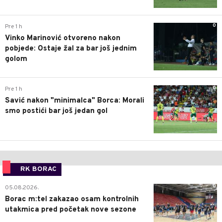
0
Pre 1 h
Vinko Marinović otvoreno nakon
pobjede: Ostaje žal za bar još jednim
golom
0
Pre 1 h
Savić nakon "minimalca" Borca: Morali
smo postići bar još jedan gol
RK BORAC
0
05.08.2026.
Borac m:tel zakazao osam kontrolnih
utakmica pred početak nove sezone