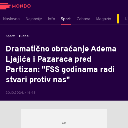
Naslovna
Najnovije
Info
Sport
Zabava
Magazin
M
Sport
Fudbal
Dramatično obraćanje Adema
Ljajića i Pazaraca pred
Partizan: "FSS godinama radi
stvari protiv nas"
20.10.2024. / 16:43