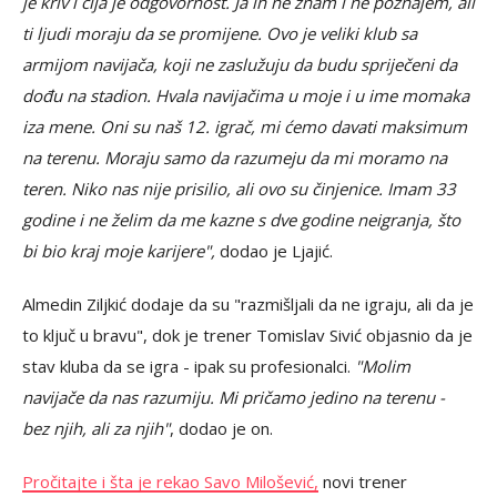
je kriv i čija je odgovornost. Ja ih ne znam i ne poznajem, ali
ti ljudi moraju da se promijene. Ovo je veliki klub sa
armijom navijača, koji ne zaslužuju da budu spriječeni da
dođu na stadion. Hvala navijačima u moje i u ime momaka
iza mene. Oni su naš 12. igrač, mi ćemo davati maksimum
na terenu. Moraju samo da razumeju da mi moramo na
teren. Niko nas nije prisilio, ali ovo su činjenice. Imam 33
godine i ne želim da me kazne s dve godine neigranja, što
bi bio kraj moje karijere",
dodao je Ljajić.
Almedin Ziljkić dodaje da su "razmišljali da ne igraju, ali da je
to ključ u bravu", dok je trener Tomislav Sivić objasnio da je
stav kluba da se igra - ipak su profesionalci.
"Molim
navijače da nas razumiju. Mi pričamo jedino na terenu -
bez njih, ali za njih"
, dodao je on.
Pročitajte i šta je rekao Savo Milošević,
novi trener