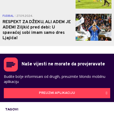
0
FUDBAL
27.09.2024.
|
RESPEKT ZA DŽEKU, ALI ADEM JE
ADEM! Ziljkić pred debi: U
spavaćoj sobi imam samo dres
Ljajića!
Naše vijesti ne morate da provjeravate
Budite bolje informisani od drugih, preuzmite Mondo mobilnu
aplikaciju
PREUZMI APLIKACIJU
TAGOVI