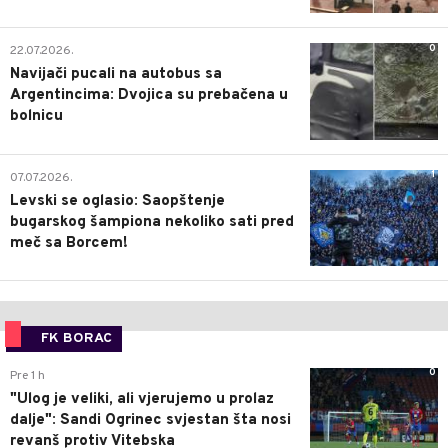
0
22.07.2026.
Navijači pucali na autobus sa
Argentincima: Dvojica su prebačena u
bolnicu
1
07.07.2026.
Levski se oglasio: Saopštenje
bugarskog šampiona nekoliko sati pred
meč sa Borcem!
FK BORAC
0
Pre 1 h
"Ulog je veliki, ali vjerujemo u prolaz
dalje": Sandi Ogrinec svjestan šta nosi
revanš protiv Vitebska