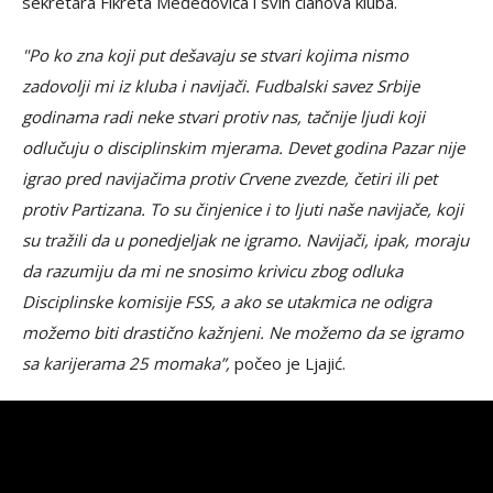
sekretara Fikreta Međedovića i svih članova kluba.
"Po ko zna koji put dešavaju se stvari kojima nismo
zadovolji mi iz kluba i navijači. Fudbalski savez Srbije
godinama radi neke stvari protiv nas, tačnije ljudi koji
odlučuju o disciplinskim mjerama. Devet godina Pazar nije
igrao pred navijačima protiv Crvene zvezde, četiri ili pet
protiv Partizana. To su činjenice i to ljuti naše navijače, koji
su tražili da u ponedjeljak ne igramo. Navijači, ipak, moraju
da razumiju da mi ne snosimo krivicu zbog odluka
Disciplinske komisije FSS, a ako se utakmica ne odigra
možemo biti drastično kažnjeni. Ne možemo da se igramo
sa karijerama 25 momaka”,
počeo je Ljajić.