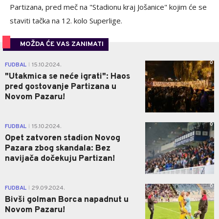
Partizana, pred meč na "Stadionu kraj Jošanice" kojim će se
staviti tačka na 12. kolo Superlige.
MOŽDA ĆE VAS ZANIMATI
0
FUDBAL
15.10.2024.
|
"Utakmica se neće igrati": Haos
pred gostovanje Partizana u
Novom Pazaru!
0
FUDBAL
15.10.2024.
|
Opet zatvoren stadion Novog
Pazara zbog skandala: Bez
navijača dočekuju Partizan!
0
FUDBAL
29.09.2024.
|
Bivši golman Borca napadnut u
Novom Pazaru!