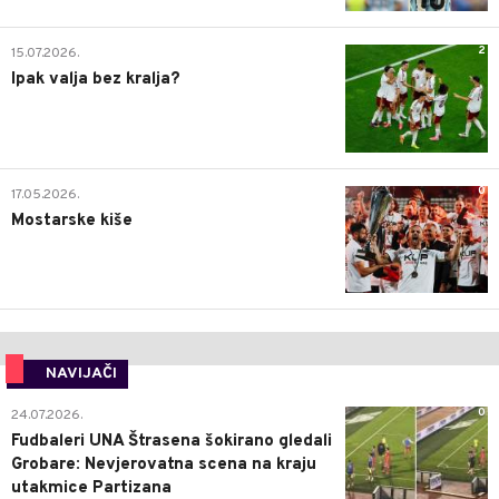
2
15.07.2026.
Ipak valja bez kralja?
0
17.05.2026.
Mostarske kiše
NAVIJAČI
0
24.07.2026.
Fudbaleri UNA Štrasena šokirano gledali
Grobare: Nevjerovatna scena na kraju
utakmice Partizana