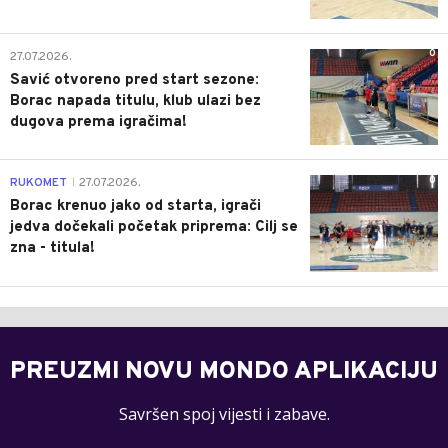
0
27.07.2026.
Savić otvoreno pred start sezone:
Borac napada titulu, klub ulazi bez
dugova prema igračima!
0
RUKOMET
27.07.2026.
|
Borac krenuo jako od starta, igrači
jedva dočekali početak priprema: Cilj se
zna - titula!
PREUZMI NOVU MONDO APLIKACIJU
Savršen spoj vijesti i zabave.