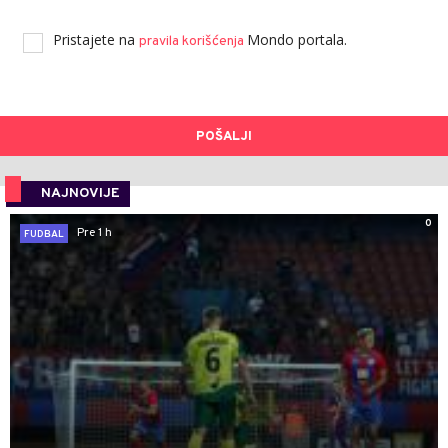
Pristajete na
Mondo portala.
pravila korišćenja
POŠALJI
NAJNOVIJE
0
Pre 1 h
FUDBAL