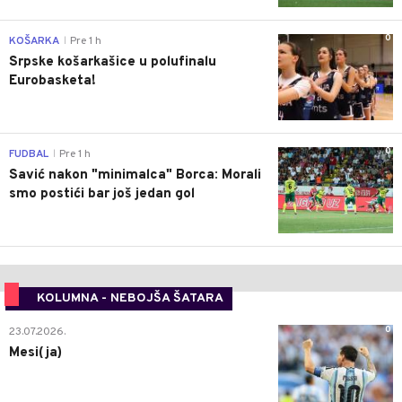
0
KOŠARKA
Pre 1 h
|
Srpske košarkašice u polufinalu
Eurobasketa!
0
FUDBAL
Pre 1 h
|
Savić nakon "minimalca" Borca: Morali
smo postići bar još jedan gol
KOLUMNA - NEBOJŠA ŠATARA
0
23.07.2026.
Mesi(ja)