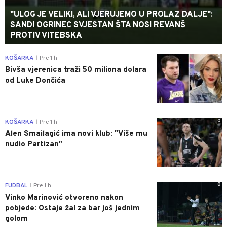
"ULOG JE VELIKI, ALI VJERUJEMO U PROLAZ DALJE":
SANDI OGRINEC SVJESTAN ŠTA NOSI REVANŠ
PROTIV VITEBSKA
0
KOŠARKA
Pre 1 h
|
Bivša vjerenica traži 50 miliona dolara
od Luke Dončića
0
KOŠARKA
Pre 1 h
|
Alen Smailagić ima novi klub: "Više mu
nudio Partizan"
0
FUDBAL
Pre 1 h
|
Vinko Marinović otvoreno nakon
pobjede: Ostaje žal za bar još jednim
golom