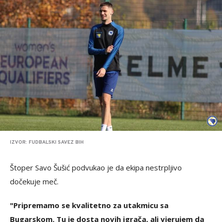
IZVOR: FUDBALSKI SAVEZ BIH
Štoper Savo Šušić podvukao je da ekipa nestrpljivo
dočekuje meč.
"Pripremamo se kvalitetno za utakmicu sa
Bugarskom. Tu je dosta novih igrača, ali vjerujem da