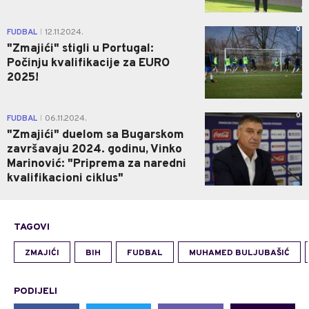
0
FUDBAL
12.11.2024.
|
"Zmajići" stigli u Portugal:
Počinju kvalifikacije za EURO
2025!
0
FUDBAL
06.11.2024.
|
"Zmajići" duelom sa Bugarskom
završavaju 2024. godinu, Vinko
Marinović: "Priprema za naredni
kvalifikacioni ciklus"
TAGOVI
ZMAJIĆI
BIH
FUDBAL
MUHAMED BULJUBAŠIĆ
PODIJELI