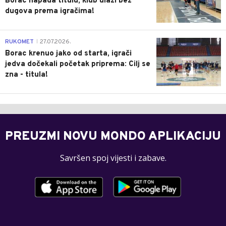
Borac napada titulu, klub ulazi bez
dugova prema igračima!
0
RUKOMET
27.07.2026.
|
Borac krenuo jako od starta, igrači
jedva dočekali početak priprema: Cilj se
zna - titula!
PREUZMI NOVU MONDO APLIKACIJU
Savršen spoj vijesti i zabave.