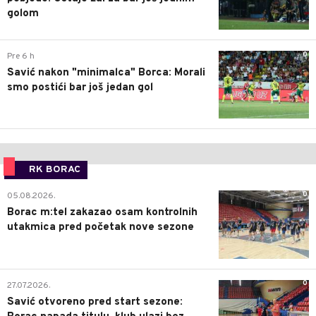
golom
0
Pre 6 h
Savić nakon "minimalca" Borca: Morali
smo postići bar još jedan gol
RK BORAC
0
05.08.2026.
Borac m:tel zakazao osam kontrolnih
utakmica pred početak nove sezone
0
27.07.2026.
Savić otvoreno pred start sezone: