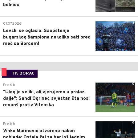
bolnicu
1
07.07.2026.
Levski se oglasio: Saopštenje
bugarskog šampiona nekoliko sati pred
meč sa Borcem!
FK BORAC
0
Pre 6 h
"Ulog je veliki, ali vjerujemo u prolaz
dalje": Sandi Ogrinec svjestan šta nosi
revanš protiv Vitebska
0
Pre 6 h
Vinko Marinović otvoreno nakon
pobjede: Ostaje žal za bar još jednim