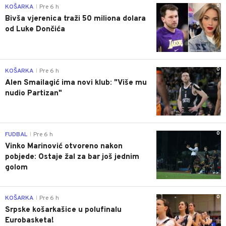
0
KOŠARKA
Pre 6 h
|
Bivša vjerenica traži 50 miliona dolara
od Luke Dončića
0
KOŠARKA
Pre 6 h
|
Alen Smailagić ima novi klub: "Više mu
nudio Partizan"
0
FUDBAL
Pre 6 h
|
Vinko Marinović otvoreno nakon
pobjede: Ostaje žal za bar još jednim
golom
0
KOŠARKA
Pre 6 h
|
Srpske košarkašice u polufinalu
Eurobasketa!