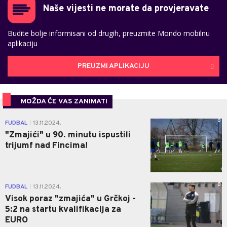
Naše vijesti ne morate da provjeravate
Budite bolje informisani od drugih, preuzmite Mondo mobilnu
aplikaciju
PREUZMI APLIKACIJU
MOŽDA ĆE VAS ZANIMATI
0
FUDBAL
13.11.2024.
|
"Zmajići" u 90. minutu ispustili
trijumf nad Fincima!
0
FUDBAL
13.11.2024.
|
Visok poraz "zmajića" u Grčkoj -
5:2 na startu kvalifikacija za
EURO