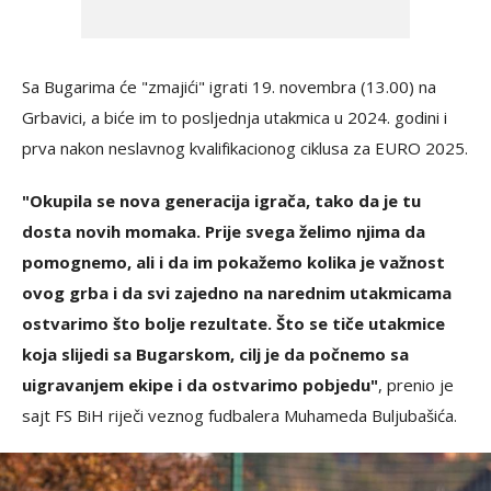
Sa Bugarima će "zmajići" igrati 19. novembra (13.00) na
Grbavici, a biće im to posljednja utakmica u 2024. godini i
prva nakon neslavnog kvalifikacionog ciklusa za EURO 2025.
"Okupila se nova generacija igrača, tako da je tu
dosta novih momaka. Prije svega želimo njima da
pomognemo, ali i da im pokažemo kolika je važnost
ovog grba i da svi zajedno na narednim utakmicama
ostvarimo što bolje rezultate. Što se tiče utakmice
koja slijedi sa Bugarskom, cilj je da počnemo sa
uigravanjem ekipe i da ostvarimo pobjedu"
, prenio je
sajt FS BiH riječi veznog fudbalera Muhameda Buljubašića.