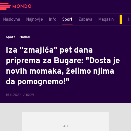
Naslovna
Najnovije
Info
Sport
Zabava
Magazin
M
Sport
Fudbal
Iza "zmajića" pet dana
priprema za Bugare: "Dosta je
novih momaka, želimo njima
da pomognemo!"
15.11.2024. / 10:29