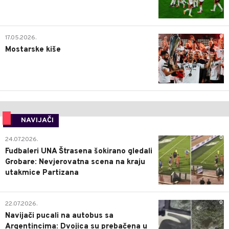
0
17.05.2026.
Mostarske kiše
NAVIJAČI
0
24.07.2026.
Fudbaleri UNA Štrasena šokirano gledali
Grobare: Nevjerovatna scena na kraju
utakmice Partizana
0
22.07.2026.
Navijači pucali na autobus sa
Argentincima: Dvojica su prebačena u