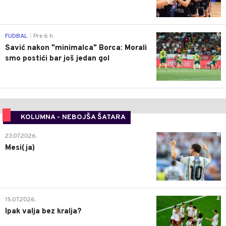
0
FUDBAL
Pre 6 h
|
Savić nakon "minimalca" Borca: Morali
smo postići bar još jedan gol
KOLUMNA - NEBOJŠA ŠATARA
0
23.07.2026.
Mesi(ja)
2
15.07.2026.
Ipak valja bez kralja?