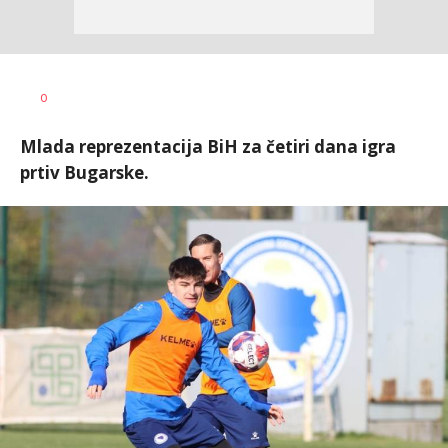
Dragan
AUTOR
0
Šutvić
Mlada reprezentacija BiH za četiri dana igra
prtiv Bugarske.