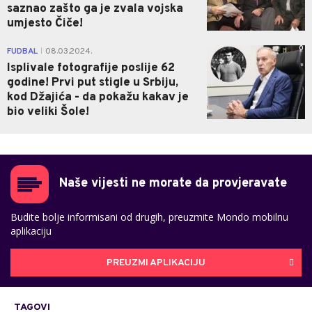
saznao zašto ga je zvala vojska
umjesto Čiče!
0
FUDBAL
08.03.2024.
|
Isplivale fotografije poslije 62
godine! Prvi put stigle u Srbiju,
kod Džajića - da pokažu kakav je
bio veliki Šole!
Naše vijesti ne morate da provjeravate
Budite bolje informisani od drugih, preuzmite Mondo mobilnu
aplikaciju
PREUZMI APLIKACIJU
TAGOVI