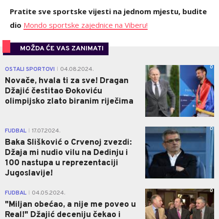
Pratite sve sportske vijesti na jednom mjestu, budite
dio
Mondo sportske zajednice na Viberu!
MOŽDA ĆE VAS ZANIMATI
0
OSTALI SPORTOVI
04.08.2024.
|
Novače, hvala ti za sve! Dragan
Džajić čestitao Đokoviću
olimpijsko zlato biranim riječima
0
FUDBAL
17.07.2024.
|
Baka Slišković o Crvenoj zvezdi:
Džaja mi nudio vilu na Dedinju i
100 nastupa u reprezentaciji
Jugoslavije!
0
FUDBAL
04.05.2024.
|
"Miljan obećao, a nije me poveo u
Real!" Džajić deceniju čekao i