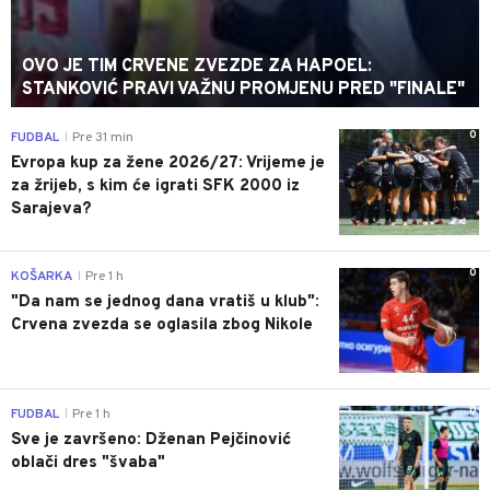
OVO JE TIM CRVENE ZVEZDE ZA HAPOEL:
STANKOVIĆ PRAVI VAŽNU PROMJENU PRED "FINALE"
0
FUDBAL
Pre 31 min
|
Evropa kup za žene 2026/27: Vrijeme je
za žrijeb, s kim će igrati SFK 2000 iz
Sarajeva?
0
KOŠARKA
Pre 1 h
|
"Da nam se jednog dana vratiš u klub":
Crvena zvezda se oglasila zbog Nikole
0
FUDBAL
Pre 1 h
|
Sve je završeno: Dženan Pejčinović
oblači dres "švaba"