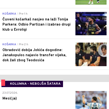
0
KOŠARKA
Pre 1 h
|
Čuveni košarkaš nasjeo na laži Tonija
Parkera: Odbio Partizan i izabrao drugi
klub u Evroligi
0
KOŠARKA
Pre 2 h
|
Obradović dobija Jokića dogodine:
Janakopulos najavio transfer vijeka,
dok žali zbog Teodosića
KOLUMNA - NEBOJŠA ŠATARA
0
23.07.2026.
Mesi(ja)