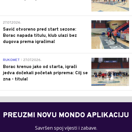
0
27.07.2026.
Savić otvoreno pred start sezone:
Borac napada titulu, klub ulazi bez
dugova prema igračima!
0
RUKOMET
27.07.2026.
|
Borac krenuo jako od starta, igrači
jedva dočekali početak priprema: Cilj se
zna - titula!
PREUZMI NOVU MONDO APLIKACIJU
Savršen spoj vijesti i zabave.