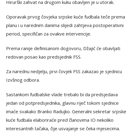
Hirurški zahvat na drugom kuku obavljen je u utorak.
Oporavak prvog čovjeka srpske kuće fudbala teče prema
planu i u narednim danima slijedi zahtjeva postoperativni
period, specifičan za ovakve intervencije.
Prema ranije definisanom dogovoru, Džajić će obavljati
redovan posao kao predsjednik FSS.
Za narednu nedjelju, prvi čovjek FSS zakazao je sjednicu
Izvšnog odbora.
Sastankom fudbalske vlade trebalo bi da predsjedava
jedan od potpredsjednika, glavnu riječ tokom sjednice
imaće svakako Branko Radujko. Generalni sekretar srpske
kuće fudbala elaboriraće pred članovima IO nekoliko
interesantnih tačaka, čije usvajanje se čeka mjesecima.