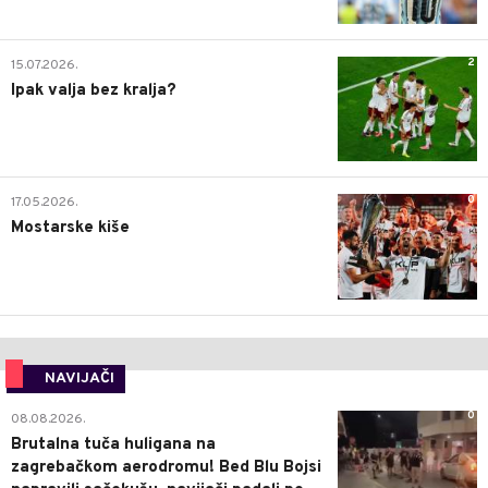
2
15.07.2026.
Ipak valja bez kralja?
0
17.05.2026.
Mostarske kiše
NAVIJAČI
0
08.08.2026.
Brutalna tuča huligana na
zagrebačkom aerodromu! Bed Blu Bojsi