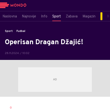
Naslovna
Najnovije
Info
Sport
Zabava
Magazin
M
Sport
Fudbal
Operisan Dragan Džajić!
28.11.2024. / 10:02
Dragan
AUTOR
0
Šutvić