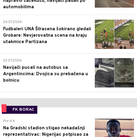
napravili sačekušu, navijači padali po
automobilima
0
24.07.2026.
Fudbaleri UNA Štrasena šokirano gledali
Grobare: Nevjerovatna scena na kraju
utakmice Partizana
0
22.07.2026.
Navijači pucali na autobus sa
Argentincima: Dvojica su prebačena u
bolnicu
FK BORAC
1
Pre 4 h
Na Gradski stadion stigao nekadašnji
reprezentativac: Nigerijac potpisao za