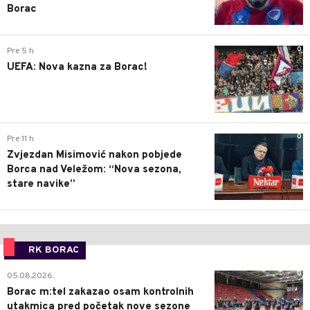
Borac
0
Pre 5 h
UEFA: Nova kazna za Borac!
0
Pre 11 h
Zvjezdan Misimović nakon pobjede
Borca nad Veležom: “Nova sezona,
stare navike”
RK BORAC
0
05.08.2026.
Borac m:tel zakazao osam kontrolnih
utakmica pred početak nove sezone