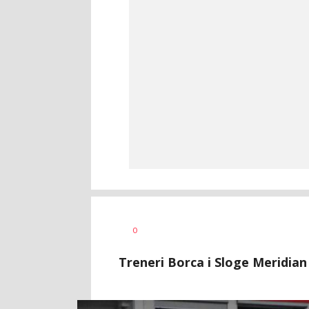
Dragan
AUTOR
0
Šutvić
Treneri Borca i Sloge Meridian 