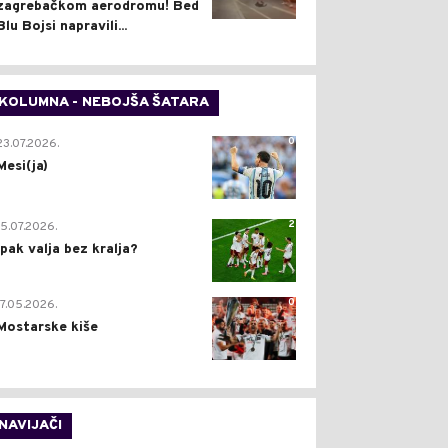
zagrebačkom aerodromu! Bed
Blu Bojsi napravili...
KOLUMNA - NEBOJŠA ŠATARA
0
23.07.2026.
Mesi(ja)
2
15.07.2026.
Ipak valja bez kralja?
0
17.05.2026.
Mostarske kiše
NAVIJAČI