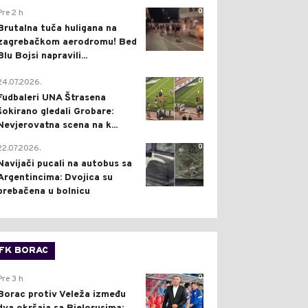
0
Pre 2 h
Brutalna tuča huligana na
zagrebačkom aerodromu! Bed
Blu Bojsi napravili...
0
24.07.2026.
Fudbaleri UNA Štrasena
šokirano gledali Grobare:
Nevjerovatna scena na k...
0
22.07.2026.
Navijači pucali na autobus sa
Argentincima: Dvojica su
prebačena u bolnicu
FK BORAC
0
Pre 3 h
Borac protiv Veleža između