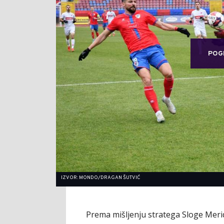
POG
IZVOR: MONDO/DRAGAN ŠUTVIĆ
Prema mišljenju stratega Sloge Meri