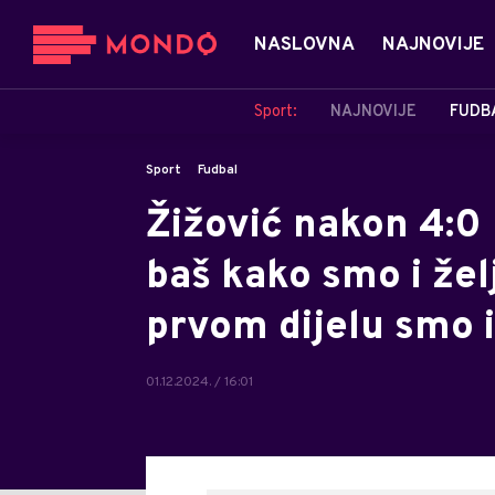
NASLOVNA
NAJNOVIJE
Sport:
NAJNOVIJE
FUDB
Sport
Fudbal
Žižović nakon 4:0 
baš kako smo i žel
prvom dijelu smo i 
01.12.2024. / 16:01