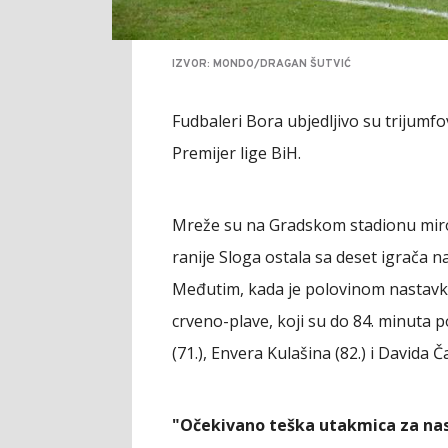
IZVOR: MONDO/DRAGAN ŠUTVIĆ
Fudbaleri Bora ubjedljivo su trijumfo
Premijer lige BiH.
Mreže su na Gradskom stadionu mirov
ranije Sloga ostala sa deset igrača 
Međutim, kada je polovinom nastavka 
crveno-plave, koji su do 84. minuta 
(71.), Envera Kulašina (82.) i Davida Č
"Očekivano teška utakmica za nas 