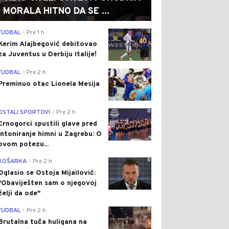
MORALA HITNO DA SE ...
0
FUDBAL
Pre 1 h
|
Kerim Alajbegović debitovao
za Juventus u Derbiju Italije!
0
FUDBAL
Pre 2 h
|
Preminuo otac Lionela Mesija
0
OSTALI SPORTOVI
Pre 2 h
|
Crnogorci spustili glave pred
intoniranje himni u Zagrebu: O
ovom potezu...
0
KOŠARKA
Pre 2 h
|
Oglasio se Ostoja Mijailović:
"Obaviješten sam o njegovoj
želji da ode"
0
FUDBAL
Pre 2 h
|
Brutalna tuča huligana na