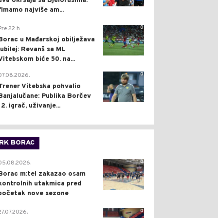
dva okršaja sa Bjelorusima:
"Imamo najviše am...
0
Pre 22 h
Borac u Mađarskoj obilježava
jubilej: Revanš sa ML
Vitebskom biće 50. na...
0
07.08.2026.
Trener Vitebska pohvalio
Banjalučane: Publika Borčev
12. igrač, uživanje...
RK BORAC
0
05.08.2026.
Borac m:tel zakazao osam
kontrolnih utakmica pred
početak nove sezone
0
27.07.2026.