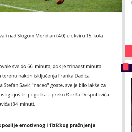
vali nad Slogom Meridian (4:0) u okviru 15. kola
ale sve do 66. minuta, dok je trinaest minuta
na terenu nakon isključenja Franka Dadića.
Stefan Savić "načeo" goste, sve je bilo lakše za
postigli još tri pogotka – preko Đorđa Despotovića
avića (84. minut).
poslije emotivnog i fizičkog pražnjenja