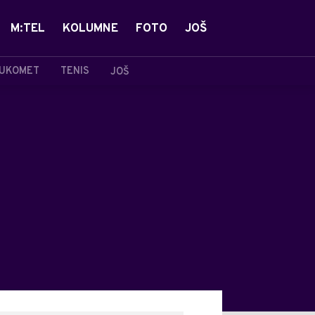
M:TEL
KOLUMNE
FOTO
JOŠ
UKOMET
TENIS
JOŠ