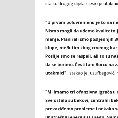
startu drugog dijela riješio je utakmi
"U prvom poluvremenu je to na neš
Nismo mogli da uđemo kvalitetnije
manje. Planirali smo posljednjih 
klupe, međutim zbog crvenog kart
Poslije smo se raspali, ali to su 
da se borimo. Čestitam Borcu na z
utakmici"
, istakao je Jusufbegović, 
"Mi imamo tri ofanzivna igrača u 
Sve ostalo su bekovi, centralni b
prevaziđemo probleme i nekako 
unutrašnju energiju i snagu. Nam