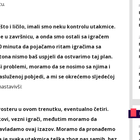
cu.
to i ličilo, imali smo neku kontrolu utakmice.
 u završnicu, a onda smo ostali sa igračem
30 minuta da pojačamo ritam igračima sa
ona nismo baš uspjeli da ostvarimo taj plan.
naši problemi, moramo da se nosimo sa njima i
asluženoj pobjedi, a mi se okrećemo sljedećoj
nastavivši:
rosteru u ovom trenutku, eventualno četiri.
ekovi, vezni igrači, međutim moramo da
savladamo ovaj izazov. Moramo da pronađemo
a je svaka utakmica teška zbog nas samih, bez