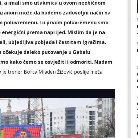
sati, a imali smo utakmicu u ovom neobičnom
kazanom može da budemo zadovoljni način na
om poluvremenu. I u prvom poluvremenu smo
no energični prema naprijed. Mislim da je na
jeli, ubjedljiva pobjeda i čestitam igračima.
očekuje daleko putovanje u Gabelu
ćemo kako ćemo se osvježiti i odmoriti. Nadam
o je trener Borca Mladen Žižović poslije meča.