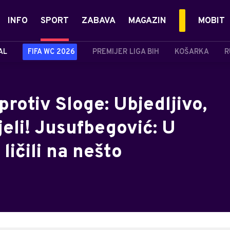
INFO
SPORT
ZABAVA
MAGAZIN
MOBIT
AL
FIFA WC 2026
PREMIJER LIGA BIH
KOŠARKA
R
protiv Sloge: Ubjedljivo,
jeli! Jusufbegović: U
ličili na nešto