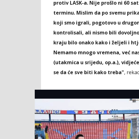
protiv LASK-a. Nije prošlo ni 60 
terminu. Mislim da po svemu pri
koji smo igrali, pogotovo u drug
kontrolisali, ali nismo bili dovolj
kraju bilo onako kako i željeli i ht
Nemamo mnogo vremena, već nas 
(utakmica u srijedu, op.a.), vidje
se da će sve biti kako treba"
, reka