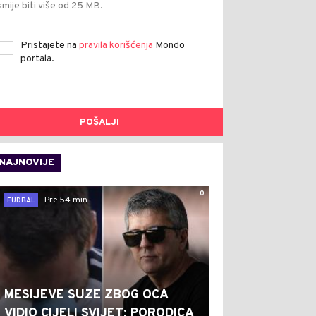
smije biti više od 25 MB.
Pristajete na
pravila korišćenja
Mondo
portala.
POŠALJI
NAJNOVIJE
0
Pre 54 min
FUDBAL
MESIJEVE SUZE ZBOG OCA
VIDIO CIJELI SVIJET: PORODICA