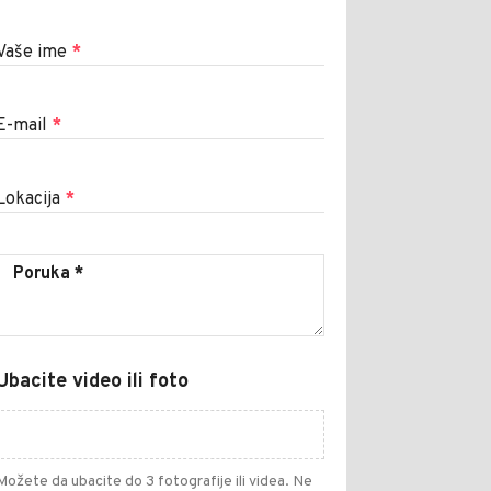
Vaše ime
*
E-mail
*
Lokacija
*
Ubacite video ili foto
Možete da ubacite do 3 fotografije ili videa. Ne