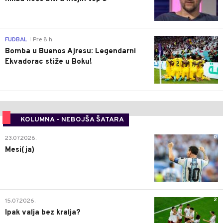
0
FUDBAL
Pre 8 h
|
Bomba u Buenos Ajresu: Legendarni
Ekvadorac stiže u Boku!
KOLUMNA - NEBOJŠA ŠATARA
0
23.07.2026.
Mesi(ja)
2
15.07.2026.
Ipak valja bez kralja?