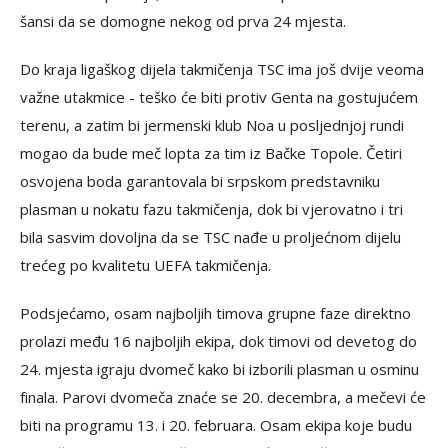
šansi da se domogne nekog od prva 24 mjesta.
Do kraja ligaškog dijela takmičenja TSC ima još dvije veoma
važne utakmice - teško će biti protiv Genta na gostujućem
terenu, a zatim bi jermenski klub Noa u posljednjoj rundi
mogao da bude meč lopta za tim iz Bačke Topole. Četiri
osvojena boda garantovala bi srpskom predstavniku
plasman u nokatu fazu takmičenja, dok bi vjerovatno i tri
bila sasvim dovoljna da se TSC nađe u proljećnom dijelu
trećeg po kvalitetu UEFA takmičenja.
Podsjećamo, osam najboljih timova grupne faze direktno
prolazi među 16 najboljih ekipa, dok timovi od devetog do
24. mjesta igraju dvomeč kako bi izborili plasman u osminu
finala. Parovi dvomeča znaće se 20. decembra, a mečevi će
biti na programu 13. i 20. februara. Osam ekipa koje budu