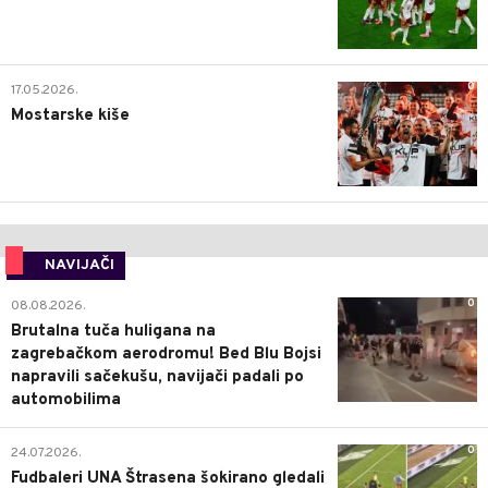
0
17.05.2026.
Mostarske kiše
NAVIJAČI
0
08.08.2026.
Brutalna tuča huligana na
zagrebačkom aerodromu! Bed Blu Bojsi
napravili sačekušu, navijači padali po
automobilima
0
24.07.2026.
Fudbaleri UNA Štrasena šokirano gledali