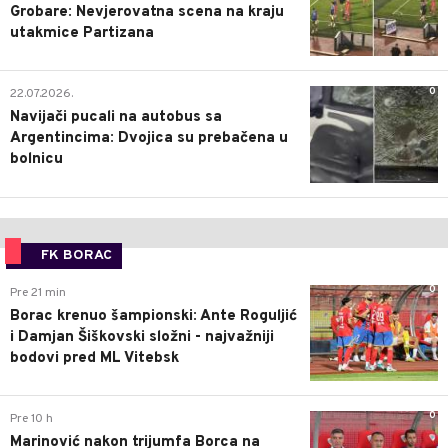
Grobare: Nevjerovatna scena na kraju
utakmice Partizana
0
22.07.2026.
Navijači pucali na autobus sa
Argentincima: Dvojica su prebačena u
bolnicu
FK BORAC
0
Pre 21 min
Borac krenuo šampionski: Ante Roguljić
i Damjan Šiškovski složni - najvažniji
bodovi pred ML Vitebsk
0
Pre 10 h
Marinović nakon trijumfa Borca na