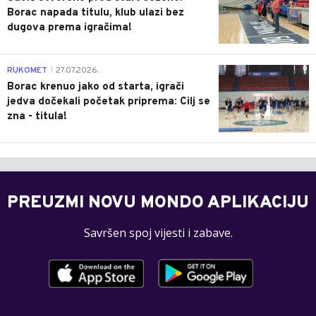
Borac napada titulu, klub ulazi bez
dugova prema igračima!
0
RUKOMET
27.07.2026.
|
Borac krenuo jako od starta, igrači
jedva dočekali početak priprema: Cilj se
zna - titula!
PREUZMI NOVU MONDO APLIKACIJU
Savršen spoj vijesti i zabave.