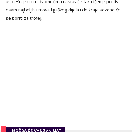
uspješnije u tim dvomečima nastaviće takmičenje protiv
osam najboljih timova ligaškog dijela i do kraja sezone će
se boriti za trofej.
MOŽDA ĆE VAS ZANIMATI