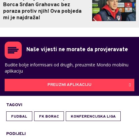
Borca Srđan Grahovac bez
poraza protiv njih! Ova pobjeda
mi je najdraža!
Naše vijesti ne morate da provjeravate
Budite bolje informisani od drugih, preuzmite Mondo mobilnu
aplikaciju
PREUZMI APLIKACIJU
TAGOVI
FUDBAL
FK BORAC
KONFERENCIJSKA LIGA
PODIJELI