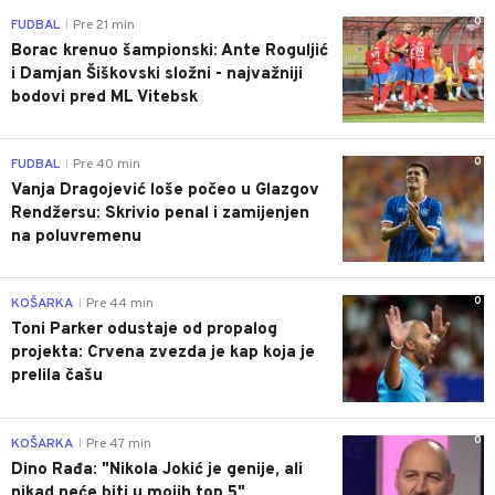
0
FUDBAL
Pre 21 min
|
Borac krenuo šampionski: Ante Roguljić
i Damjan Šiškovski složni - najvažniji
bodovi pred ML Vitebsk
0
FUDBAL
Pre 40 min
|
Vanja Dragojević loše počeo u Glazgov
Rendžersu: Skrivio penal i zamijenjen
na poluvremenu
0
KOŠARKA
Pre 44 min
|
Toni Parker odustaje od propalog
projekta: Crvena zvezda je kap koja je
prelila čašu
0
KOŠARKA
Pre 47 min
|
Dino Rađa: "Nikola Jokić je genije, ali
nikad neće biti u mojih top 5"