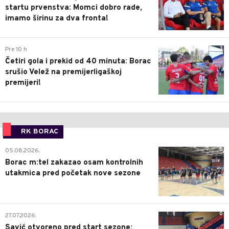
startu prvenstva: Momci dobro rade,
imamo širinu za dva fronta!
3
Pre 10 h
Četiri gola i prekid od 40 minuta: Borac
srušio Velež na premijerligaškoj
premijeri!
RK BORAC
0
05.08.2026.
Borac m:tel zakazao osam kontrolnih
utakmica pred početak nove sezone
0
27.07.2026.
Savić otvoreno pred start sezone: