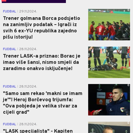
0
FUDBAL
29.11.2024.
|
Trener golmana Borca podsjetio
na zanimljiv podatak – Igrači iz
svih 6 ex-YU republika zajedno
pišu istoriju!
0
FUDBAL
28.11.2024.
|
Trener LASK-a priznao: Borac je
imao više šansi, nismo smjeli da
zaradimo onakvo isključenje!
0
FUDBAL
28.11.2024.
|
"Samo sam rekao 'makni se imam
je'"! Heroj Borčevog trijumfa:
"Ova pobjeda je velika stvar za
cijeli grad"
0
FUDBAL
28.11.2024.
|
"LASK specijalista" - Kapiten