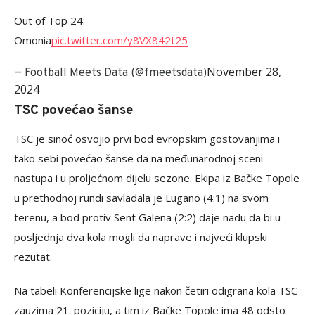
Out of Top 24:
Omonia
pic.twitter.com/y8VX842t25
November 28,
— Football Meets Data (@fmeetsdata)
2024
TSC povećao šanse
TSC je sinoć osvojio prvi bod evropskim gostovanjima i
tako sebi povećao šanse da na međunarodnoj sceni
nastupa i u proljećnom dijelu sezone. Ekipa iz Bačke Topole
u prethodnoj rundi savladala je Lugano (4:1) na svom
terenu, a bod protiv Sent Galena (2:2) daje nadu da bi u
posljednja dva kola mogli da naprave i najveći klupski
rezutat.
Na tabeli Konferencijske lige nakon četiri odigrana kola TSC
zauzima 21. poziciju, a tim iz Bačke Topole ima 48 odsto