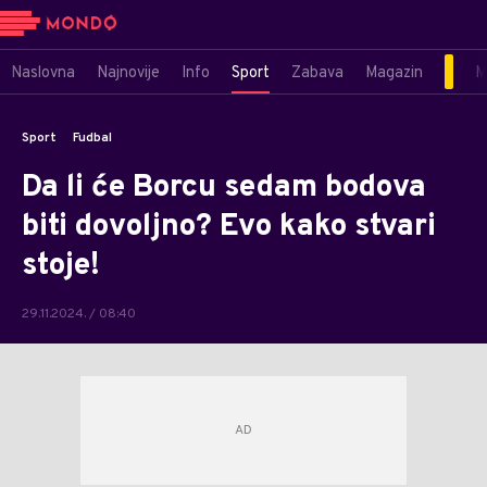
Naslovna
Najnovije
Info
Sport
Zabava
Magazin
M
Sport
Fudbal
Da li će Borcu sedam bodova
biti dovoljno? Evo kako stvari
stoje!
29.11.2024. / 08:40