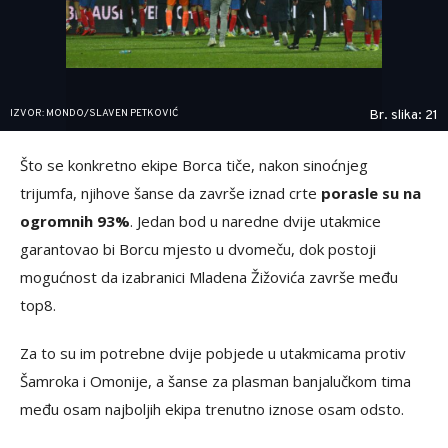
IZVOR: MONDO/SLAVEN PETKOVIĆ
Br. slika: 21
Što se konkretno ekipe Borca tiče, nakon sinoćnjeg
trijumfa, njihove šanse da završe iznad crte
porasle su na
ogromnih 93%
. Jedan bod u naredne dvije utakmice
garantovao bi Borcu mjesto u dvomeču, dok postoji
mogućnost da izabranici Mladena Žižovića završe među
top8.
Za to su im potrebne dvije pobjede u utakmicama protiv
Šamroka i Omonije, a šanse za plasman banjalučkom tima
među osam najboljih ekipa trenutno iznose osam odsto.