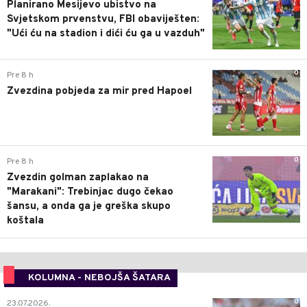
Planirano Mesijevo ubistvo na
Svjetskom prvenstvu, FBI obaviješten:
"Ući ću na stadion i dići ću ga u vazduh"
0
Pre 8 h
Zvezdina pobjeda za mir pred Hapoel
0
Pre 8 h
Zvezdin golman zaplakao na
"Marakani": Trebinjac dugo čekao
šansu, a onda ga je greška skupo
koštala
KOLUMNA - NEBOJŠA ŠATARA
0
23.07.2026.