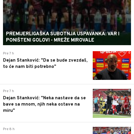
PREMIJERLIGAŠKA SUBOTNJA USPAVANKA: VAR I
PONIŠTENI GOLOVI - MREŽE MIROVALE
0
Pre 7 h
Dejan Stanković: "Da se bude zvezdaš,
to će nam biti potrebno"
0
Pre 7 h
Dejan Stanković: "Neka nastave da se
bave sa mnom, njih neka ostave na
miru"
0
Pre 8 h