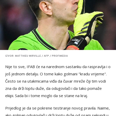
IZVOR: MATTHIEU MIRVILLE / AFP / PROFIMEDIA
Nije to sve, IFAB će na narednom sastanku da raspravlja i o
još jednom detalju. O tome kako golmani "kradu vrijeme".
Često se na utakmicama viđa da čuvar mreže čiji tim vodi
zna da drži loptu duže, da odugovlači i da tako pomaže
ekipi. Sada bi i tome moglo da se stane na kraj.
Prijedlog je da se pokrene testiranje novog pravila. Naime,
ako golman odugovlači i drži loptu duže od osam sekundi u