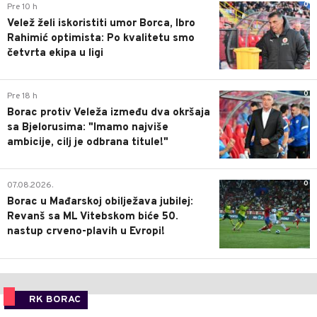
0
Pre 10 h
Velež želi iskoristiti umor Borca, Ibro
Rahimić optimista: Po kvalitetu smo
četvrta ekipa u ligi
0
Pre 18 h
Borac protiv Veleža između dva okršaja
sa Bjelorusima: "Imamo najviše
ambicije, cilj je odbrana titule!"
0
07.08.2026.
Borac u Mađarskoj obilježava jubilej:
Revanš sa ML Vitebskom biće 50.
nastup crveno-plavih u Evropi!
RK BORAC