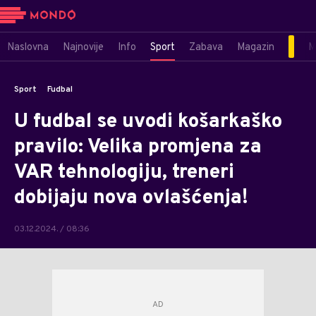
Naslovna
Najnovije
Info
Sport
Zabava
Magazin
M
Sport
Fudbal
U fudbal se uvodi košarkaško
pravilo: Velika promjena za
VAR tehnologiju, treneri
dobijaju nova ovlašćenja!
03.12.2024. / 08:36