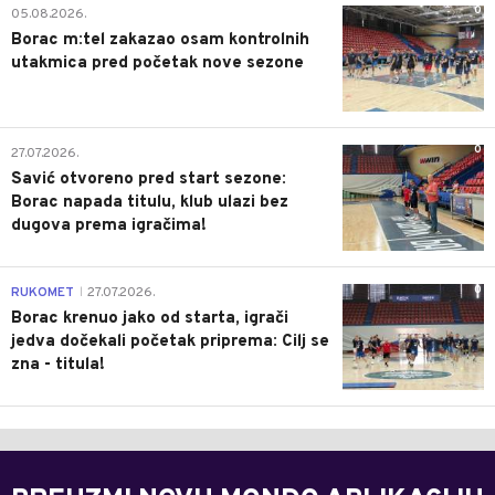
0
05.08.2026.
Borac m:tel zakazao osam kontrolnih
utakmica pred početak nove sezone
0
27.07.2026.
Savić otvoreno pred start sezone:
Borac napada titulu, klub ulazi bez
dugova prema igračima!
0
RUKOMET
27.07.2026.
|
Borac krenuo jako od starta, igrači
jedva dočekali početak priprema: Cilj se
zna - titula!