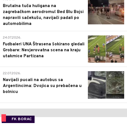
Brutalna tuča huligana na
zagrebačkom aerodromu! Bed Blu Bojsi
napravili sačekušu, navijači padali po
automobilima
0
24.07.2026.
Fudbaleri UNA Štrasena šokirano gledali
Grobare: Nevjerovatna scena na kraju
utakmice Partizana
0
22.07.2026.
Navijači pucali na autobus sa
Argentincima: Dvojica su prebačena u
bolnicu
FK BORAC