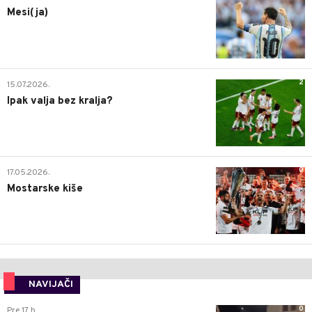
Mesi(ja)
2
15.07.2026.
Ipak valja bez kralja?
0
17.05.2026.
Mostarske kiše
NAVIJAČI
0
Pre 17 h