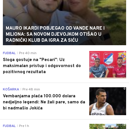
MAURO IKARDI POBJEGAO OD VANDE NARE I
MILIONA: SA NOVOM DJEVOJKOM OTIŠAO U
RADNIČKI KLUB DA IGRA ZA SIĆU
0
FUDBAL
Pre 40 min
|
Sloga gostuje na "Pecari": Uz
maksimalan pristup i odgovornost do
pozitivnog rezultata
0
KOŠARKA
Pre 48 min
|
Vembanjama plaća 100.000 dolara
nedjeljno legendi: Ne žali pare, samo da
bi nadmašio Jokića
0
FUDBAL
Pre 1 h
|