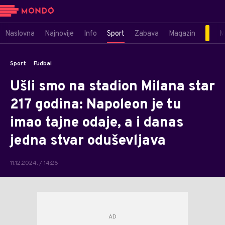
Naslovna
Najnovije
Info
Sport
Zabava
Magazin
M
Sport
Fudbal
Ušli smo na stadion Milana star
217 godina: Napoleon je tu
imao tajne odaje, a i danas
jedna stvar oduševljava
11.12.2024. / 14:26