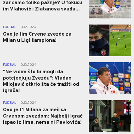
zar samo toliko pažnje? U fokusu
im Vlahović i Zlatanova svađa...
0
FUDBAL
10.12.2024.
|
Ovo je tim Crvene zvezde za
Milan u Ligi šampiona!
0
FUDBAL
10.12.2024.
|
"Ne vidim što bi mogli da
potcjenjuju Zvezdu": Vladan
Milojević otkrio šta će tražiti od
igrača!
0
FUDBAL
10.12.2024.
|
Ovo je 11 Milana za meč sa
Crvenom zvezdom: Najbolji igrač
ispao iz tima, nema ni Pavlovića!