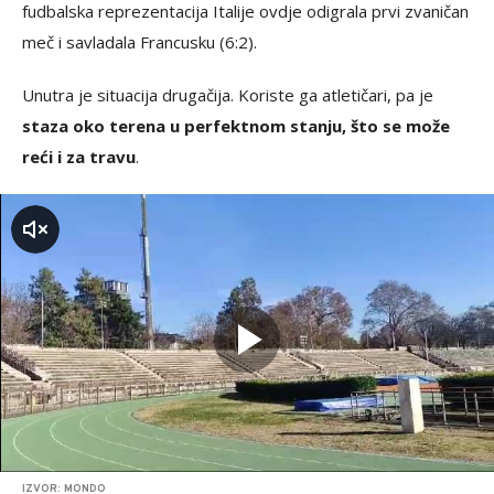
fudbalska reprezentacija Italije ovdje odigrala prvi zvaničan
meč i savladala Francusku (6:2).
Unutra je situacija drugačija. Koriste ga atletičari, pa je
staza oko terena u perfektnom stanju, što se može
reći i za travu
.
zvuk
IZVOR: MONDO