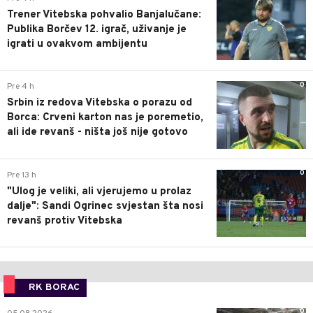
Trener Vitebska pohvalio Banjalučane:
Publika Borčev 12. igrač, uživanje je
igrati u ovakvom ambijentu
0
Pre 4 h
Srbin iz redova Vitebska o porazu od
Borca: Crveni karton nas je poremetio,
ali ide revanš - ništa još nije gotovo
0
Pre 13 h
"Ulog je veliki, ali vjerujemo u prolaz
dalje": Sandi Ogrinec svjestan šta nosi
revanš protiv Vitebska
RK BORAC
0