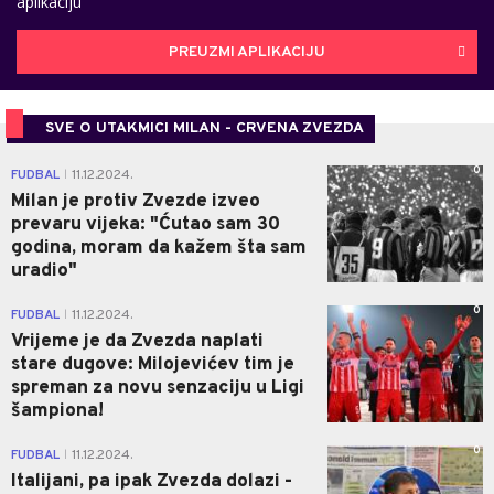
aplikaciju
PREUZMI APLIKACIJU
SVE O UTAKMICI MILAN - CRVENA ZVEZDA
0
FUDBAL
11.12.2024.
|
Milan je protiv Zvezde izveo
prevaru vijeka: "Ćutao sam 30
godina, moram da kažem šta sam
uradio"
0
FUDBAL
11.12.2024.
|
Vrijeme je da Zvezda naplati
stare dugove: Milojevićev tim je
spreman za novu senzaciju u Ligi
šampiona!
0
FUDBAL
11.12.2024.
|
Italijani, pa ipak Zvezda dolazi -