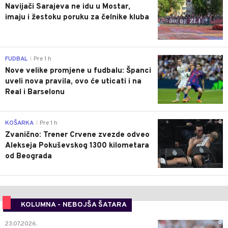
Navijači Sarajeva ne idu u Mostar,
imaju i žestoku poruku za čelnike kluba
0
FUDBAL
Pre 1 h
|
Nove velike promjene u fudbalu: Španci
uveli nova pravila, ovo će uticati i na
Real i Barselonu
0
KOŠARKA
Pre 1 h
|
Zvanično: Trener Crvene zvezde odveo
Alekseja Pokuševskog 1300 kilometara
od Beograda
KOLUMNA - NEBOJŠA ŠATARA
0
23.07.2026.