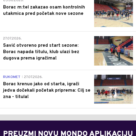
05.08.2026.
Borac m:tel zakazao osam kontrolnih
utakmica pred početak nove sezone
0
27.07.2026.
Savić otvoreno pred start sezone:
Borac napada titulu, klub ulazi bez
dugova prema igračima!
0
RUKOMET
27.07.2026.
|
Borac krenuo jako od starta, igrači
jedva dočekali početak priprema: Cilj se
zna - titula!
PREUZMI NOVU MONDO APLIKACIJU