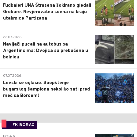
Fudbaleri UNA Štrasena šokirano gledali
Grobare: Nevjerovatna scena na kraju
utakmice Partizana
0
22.07.2026.
Navijači pucali na autobus sa
Argentincima: Dvojica su prebačena u
bolnicu
1
07.07.2026.
Levski se oglasio: Saopštenje
bugarskog šampiona nekoliko sati pred
meč sa Borcem!
FK BORAC
0
Pre 4 h