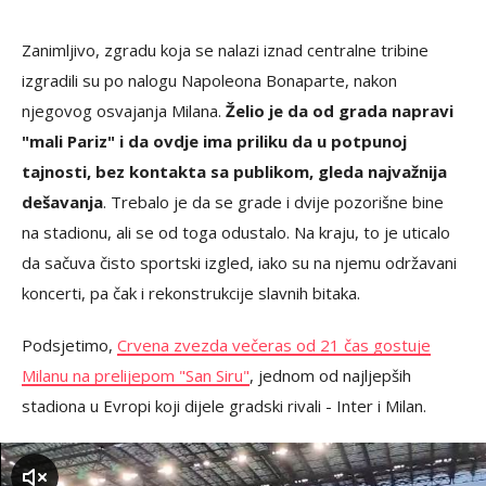
Zanimljivo, zgradu koja se nalazi iznad centralne tribine
izgradili su po nalogu Napoleona Bonaparte, nakon
njegovog osvajanja Milana.
Želio je da od grada napravi
"mali Pariz" i da ovdje ima priliku da u potpunoj
tajnosti, bez kontakta sa publikom, gleda najvažnija
dešavanja
. Trebalo je da se grade i dvije pozorišne bine
na stadionu, ali se od toga odustalo. Na kraju, to je uticalo
da sačuva čisto sportski izgled, iako su na njemu održavani
koncerti, pa čak i rekonstrukcije slavnih bitaka.
Podsjetimo,
Crvena zvezda večeras od 21 čas gostuje
Milanu na prelijepom "San Siru"
, jednom od najljepših
stadiona u Evropi koji dijele gradski rivali - Inter i Milan.
zvuk