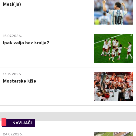
Mesi(ja)
2
15.07.2026.
Ipak valja bez kralja?
0
17.05.2026.
Mostarske kiše
NAVIJAČI
0
24.07.2026.