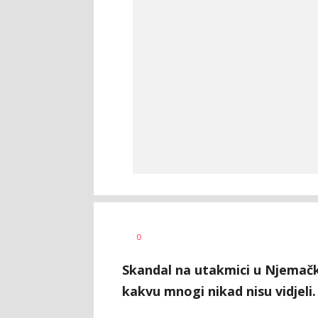
0
Skandal na utakmici u Njemačko
kakvu mnogi nikad nisu vidjeli.