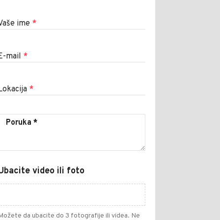
Vaše ime
*
E-mail
*
Lokacija
*
Ubacite video ili foto
Možete da ubacite do 3 fotografije ili videa. Ne