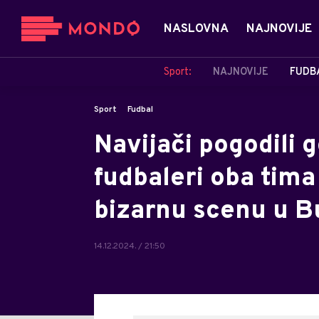
NASLOVNA
NAJNOVIJE
Sport:
NAJNOVIJE
FUDB
Sport
Fudbal
Navijači pogodili 
fudbaleri oba tima 
bizarnu scenu u B
14.12.2024. / 21:50