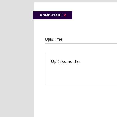
KOMENTARI
0
Upiši ime