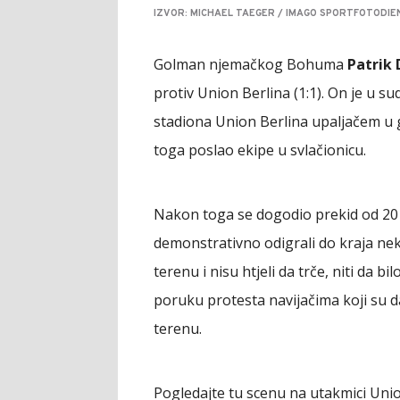
IZVOR: MICHAEL TAEGER / IMAGO SPORTFOTODIE
Golman njemačkog Bohuma
Patrik 
protiv Union Berlina (1:1). On je u 
stadiona Union Berlina upaljačem u g
toga poslao ekipe u svlačionicu.
Nakon toga se dogodio prekid od 20 m
demonstrativno odigrali do kraja neko
terenu i nisu htjeli da trče, niti da bi
poruku protesta navijačima koji su d
terenu.
Pogledajte tu scenu na utakmici Uni