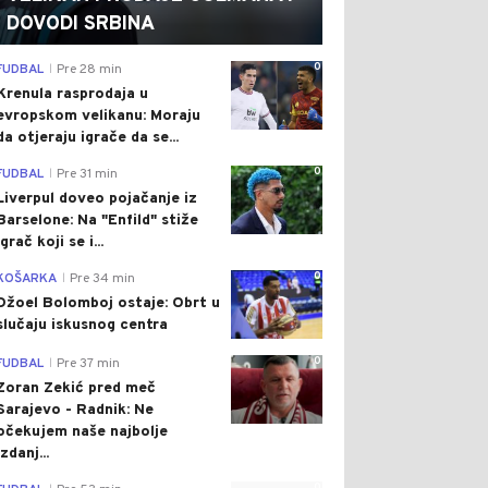
DOVODI SRBINA
0
FUDBAL
Pre 28 min
|
Krenula rasprodaja u
evropskom velikanu: Moraju
da otjeraju igrače da se...
0
FUDBAL
Pre 31 min
|
Liverpul doveo pojačanje iz
Barselone: Na "Enfild" stiže
igrač koji se i...
0
KOŠARKA
Pre 34 min
|
Džoel Bolomboj ostaje: Obrt u
slučaju iskusnog centra
0
FUDBAL
Pre 37 min
|
Zoran Zekić pred meč
Sarajevo - Radnik: Ne
očekujem naše najbolje
izdanj...
0