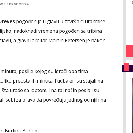
NST / PROFIMEDIA
Dreves
pogođen je u glavu u završnici utakmice
sudijskoj nadoknadi vremena pogođen sa tribina
lavu, a glavni arbitar Martin Petersen je nakon
inuta, poslije kojeg su igrači oba tima
liko preostalih minuta. Fudbaleri su stajali na
lo šta urade sa loptom. I na taj način poslali su
ali sebi za pravo da povređuju jednog od njih na
on Berlin - Bohum: