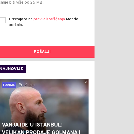
smije biti više od 25 MB.
Pristajete na
pravila korišćenja
Mondo
portala.
POŠALJI
NAJNOVIJE
0
Pre 4 min
FUDBAL
VANJA IDE U ISTANBUL:
VELIKAN PRODAJE GOLMANA I