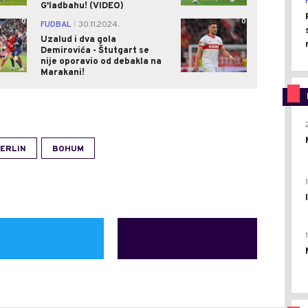
G'ladbahu! (VIDEO)
0
0
FUDBAL
30.11.2024.
|
Uzalud i dva gola
Demirovića - Štutgart se
nije oporavio od debakla na
Marakani!
BERLIN
BOHUM