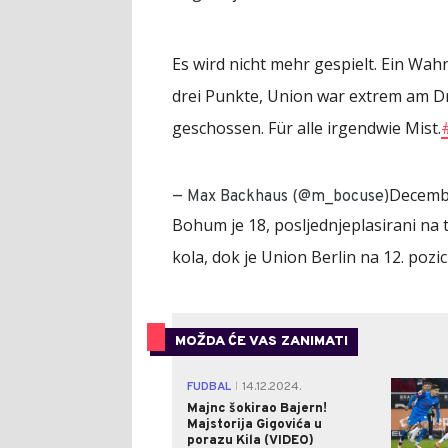
Es wird nicht mehr gespielt. Ein Wah
drei Punkte, Union war extrem am D
geschossen. Für alle irgendwie Mist.
Decembe
— Max Backhaus (@m_bocuse)
Bohum je 18, posljednjeplasirani na 
kola, dok je Union Berlin na 12. pozic
MOŽDA ĆE VAS ZANIMATI
FUDBAL
14.12.2024.
|
Majnc šokirao Bajern!
Majstorija Gigovića u
porazu Kila (VIDEO)