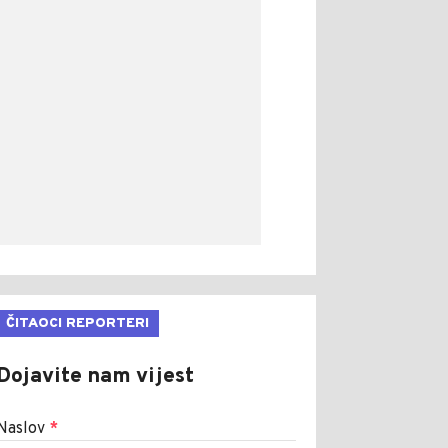
ČITAOCI REPORTERI
Dojavite nam vijest
Naslov
*