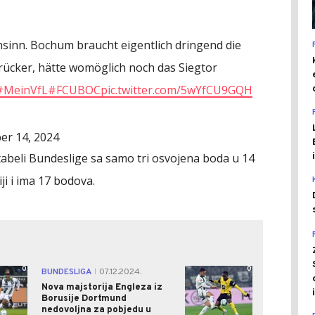
nsinn. Bochum braucht eigentlich dringend die
rücker, hätte womöglich noch das Siegtor
#MeinVfL
#FCUBOC
pic.twitter.com/5wYfCU9GQH
r 14, 2024
tabeli Bundeslige sa samo tri osvojena boda u 14
iji i ima 17 bodova.
0
0
BUNDESLIGA
07.12.2024.
|
Nova majstorija Engleza iz
Borusije Dortmund
nedovoljna za pobjedu u