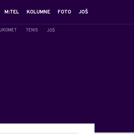
M:TEL
KOLUMNE
FOTO
JOŠ
UKOMET
TENIS
JOŠ