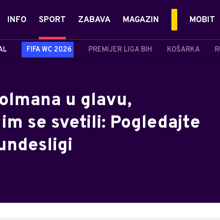
INFO
SPORT
ZABAVA
MAGAZIN
MOBIT
AL
FIFA WC 2026
PREMIJER LIGA BIH
KOŠARKA
R
golmana u glavu,
im se svetili: Pogledajte
undesligi