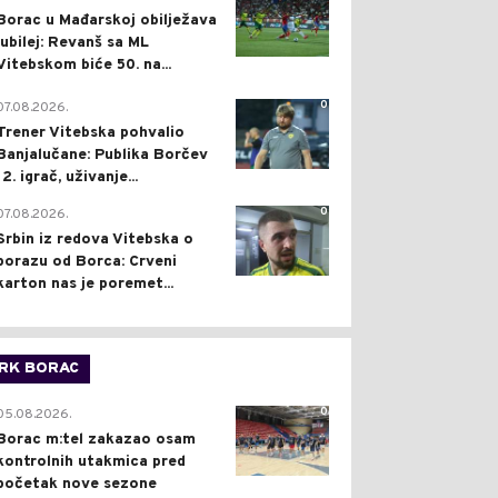
Borac u Mađarskoj obilježava
jubilej: Revanš sa ML
Vitebskom biće 50. na...
0
07.08.2026.
Trener Vitebska pohvalio
Banjalučane: Publika Borčev
12. igrač, uživanje...
0
07.08.2026.
Srbin iz redova Vitebska o
porazu od Borca: Crveni
karton nas je poremet...
RK BORAC
0
05.08.2026.
Borac m:tel zakazao osam
kontrolnih utakmica pred
početak nove sezone