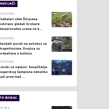
NAVIJAČI
0
24.07.2026.
Fudbaleri UNA Štrasena
šokirano gledali Grobare:
Nevjerovatna scena na k...
0
22.07.2026.
Navijači pucali na autobus sa
Argentincima: Dvojica su
prebačena u bolnicu
1
07.07.2026.
Levski se oglasio: Saopštenje
bugarskog šampiona nekoliko
sati pred meč ...
FK BORAC
0
Pre 18 h