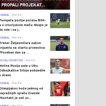
PROPALI PROJEKAT...
0
FUDBAL
Pre 9 h
|
Puzigaća poslije poraza BSK-
a u istorijskom meču: Moglo je
da ode i na j...
0
FUDBAL
Pre 9 h
|
Trener Željezničara nakon
trijumfa na startu prvenstva:
"Poseban dan za ...
0
OSTALI SPORTOVI
Pre 9 h
|
Moćna Rusija pala u Ubu:
Odbojkašice Srbije pobijedile
u drami
0
FUDBAL
Pre 9 h
|
Olimpijakos hoće jednog od
najvažnijih igrača Zvezde:
"Kontakt je već us...
0
|