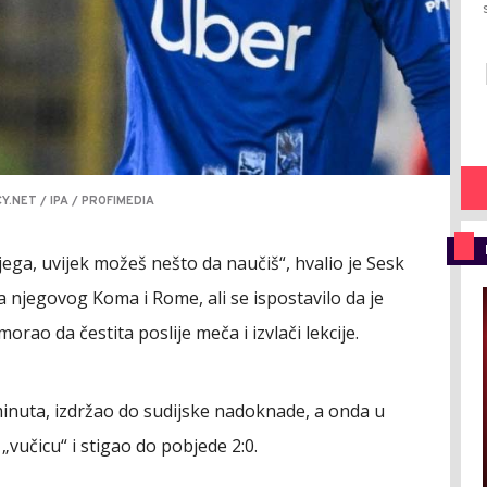
Y.NET / IPA / PROFIMEDIA
njega, uvijek možeš nešto da naučiš“, hvalio je Sesk
a njegovog Koma i Rome, ali se ispostavilo da je
e morao da čestita poslije meča i izvlači lekcije.
nuta, izdržao do sudijske nadoknade, a onda u
učicu“ i stigao do pobjede 2:0.