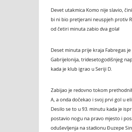
Devet utakmica Komo nije slavio, činil
bi ni bio pretjerani neuspjeh protiv
od četiri minuta zabio dva gola!
Deset minuta prije kraja Fabregas je 
Gabrijelonija, tridesetogodišnjeg na
kada je klub igrao u Seriji D.
Zabijao je redovno tokom prethodnih
A, a onda dočekao i svoj prvi gol u e
Desilo se to u 93. minutu kada je isp
postavio nogu na pravo mjesto i pos
oduševljenja na stadionu Đuzepe Sini