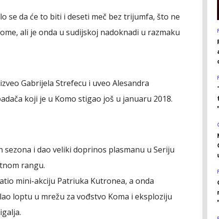
o se da će to biti i deseti meč bez trijumfa, što ne
 Rome, ali je onda u sudijskoj nadoknadi u razmaku
izveo Gabrijela Strefecu i uveo Alesandra
padača koji je u Komo stigao još u januaru 2018.
 sezona i dao veliki doprinos plasmanu u Seriju
litnom rangu.
ratio mini-akciju Patriuka Kutronea, a onda
lao loptu u mrežu za vođstvo Koma i eksploziju
galja.