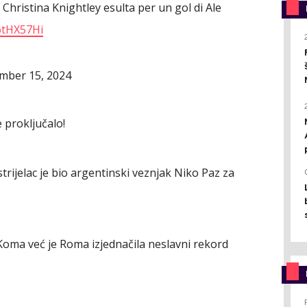
 Christina Knightley esulta per un gol di Ale
E6tHX57Hi
mber 15, 2024
e proključalo!
strijelac je bio argentinski veznjak Niko Paz za
Koma već je Roma izjednačila neslavni rekord