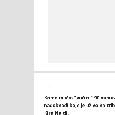
Goran
AUTOR
0
Arbutina
Komo mučio "vučicu" 90 minuta,
nadoknadi koje je uživo na tri
Kira Najtli.