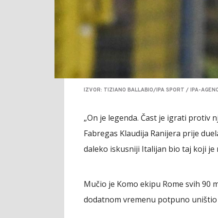
IZVOR: TIZIANO BALLABIO/IPA SPORT / IPA-AGENC
„On je legenda. Čast je igrati protiv 
Fabregas Klaudija Ranijera prije duel
daleko iskusniji Italijan bio taj koji j
Mučio je Komo ekipu Rome svih 90 mi
dodatnom vremenu potpuno uništio „v