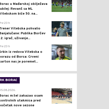
Borac u Mađarskoj obilježava
jubilej: Revanš sa ML
Vitebskom biće 50. na...
0
Pre 23 h
Trener Vitebska pohvalio
Banjalučane: Publika Borčev
12. igrač, uživanje...
0
Pre 23 h
Srbin iz redova Vitebska o
porazu od Borca: Crveni
karton nas je poremet...
RK BORAC
0
05.08.2026.
Borac m:tel zakazao osam
kontrolnih utakmica pred
početak nove sezone