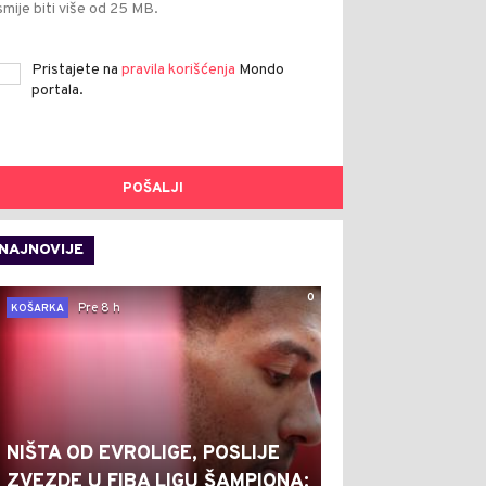
smije biti više od 25 MB.
Pristajete na
pravila korišćenja
Mondo
portala.
POŠALJI
NAJNOVIJE
0
Pre 8 h
KOŠARKA
NIŠTA OD EVROLIGE, POSLIJE
ZVEZDE U FIBA LIGU ŠAMPIONA: