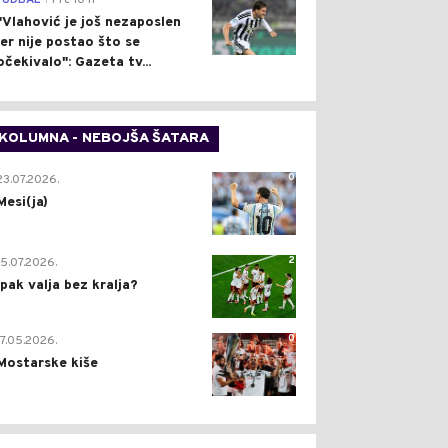
FUDBAL
Pre 10 h
"Vlahović je još nezaposlen
jer nije postao što se
očekivalo": Gazeta tv...
KOLUMNA - NEBOJŠA ŠATARA
0
23.07.2026.
Mesi(ja)
2
15.07.2026.
Ipak valja bez kralja?
0
17.05.2026.
Mostarske kiše