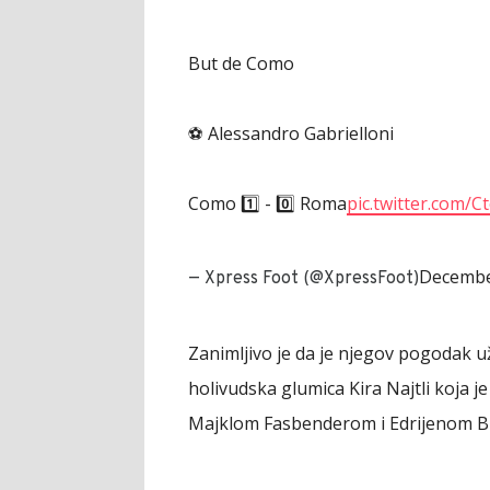
But de Como
⚽️ Alessandro Gabrielloni
Como 1️⃣ - 0️⃣ Roma
pic.twitter.com/
Decembe
— Xpress Foot (@XpressFoot)
Zanimljivo je da je njegov pogodak u
holivudska glumica Kira Najtli koja
Majklom Fasbenderom i Edrijenom B