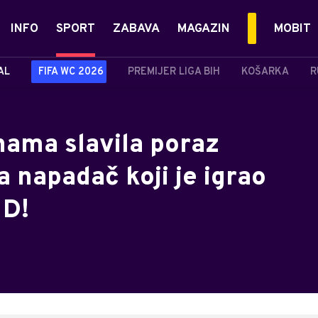
INFO
SPORT
ZABAVA
MAGAZIN
MOBIT
AL
FIFA WC 2026
PREMIJER LIGA BIH
KOŠARKA
R
inama slavila poraz
napadač koji je igrao
 D!