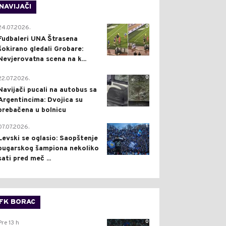
NAVIJAČI
0
24.07.2026.
Fudbaleri UNA Štrasena
šokirano gledali Grobare:
Nevjerovatna scena na k...
0
22.07.2026.
Navijači pucali na autobus sa
Argentincima: Dvojica su
prebačena u bolnicu
1
07.07.2026.
Levski se oglasio: Saopštenje
bugarskog šampiona nekoliko
sati pred meč ...
FK BORAC
0
Pre 13 h