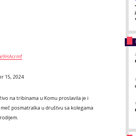
Cte9HAcrmf
r 15, 2024
živo na tribinama u Komu proslavila je i
 je meč posmatralka u društvu sa kolegama
rodijem.