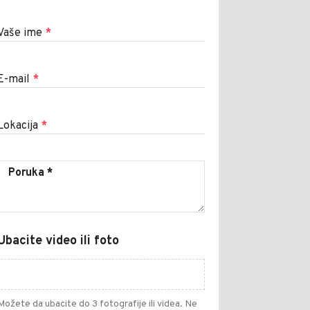
Vaše ime
*
E-mail
*
Lokacija
*
Ubacite video ili foto
Možete da ubacite do 3 fotografije ili videa. Ne