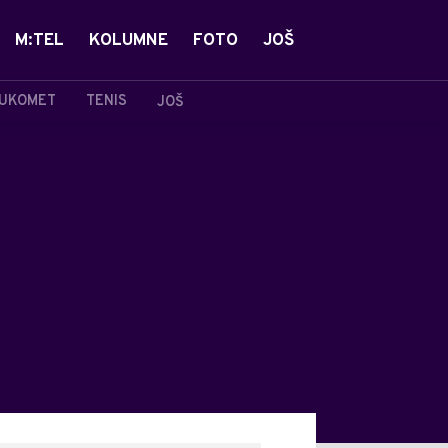
M:TEL
KOLUMNE
FOTO
JOŠ
UKOMET
TENIS
JOŠ