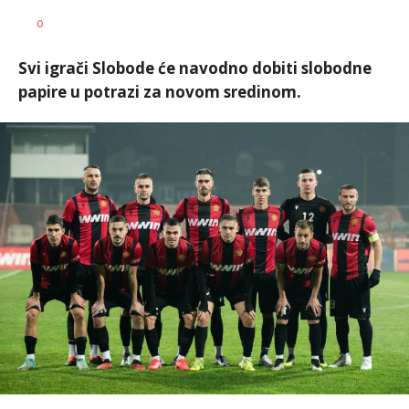
Haris
AUTOR
0
Krhalić
Svi igrači Slobode će navodno dobiti slobodne
papire u potrazi za novom sredinom.