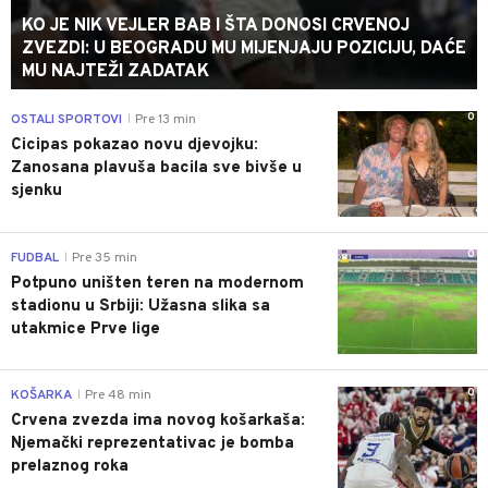
KO JE NIK VEJLER BAB I ŠTA DONOSI CRVENOJ
ZVEZDI: U BEOGRADU MU MIJENJAJU POZICIJU, DAĆE
MU NAJTEŽI ZADATAK
0
OSTALI SPORTOVI
Pre 13 min
|
Cicipas pokazao novu djevojku:
Zanosana plavuša bacila sve bivše u
sjenku
0
FUDBAL
Pre 35 min
|
Potpuno uništen teren na modernom
stadionu u Srbiji: Užasna slika sa
utakmice Prve lige
0
KOŠARKA
Pre 48 min
|
Crvena zvezda ima novog košarkaša:
Njemački reprezentativac je bomba
prelaznog roka