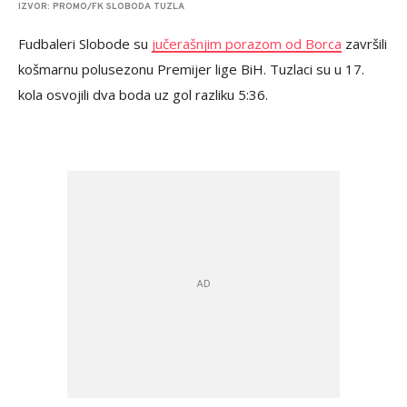
IZVOR: PROMO/FK SLOBODA TUZLA
Fudbaleri Slobode su
jučerašnjim porazom od Borca
završili
košmarnu polusezonu Premijer lige BiH. Tuzlaci su u 17.
kola osvojili dva boda uz gol razliku 5:36.