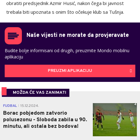
obratiti predsjednik Azmir Husić, nakon čega bi javnost
trebala biti upoznata s onim što očekuje klub sa Tušnja.
Naše vijesti ne morate da provjeravate
Budite bolje informisani od drugih, preuzmite Mondo mobilnu
aplikaciju
PREUZMI APLIKACIJU
MOŽDA ĆE VAS ZANIMATI
4
FUDBAL
15.12.2024.
|
Borac pobjedom zatvorio
polusezonu - Sloboda zabila u 90.
minutu, ali ostala bez bodova!