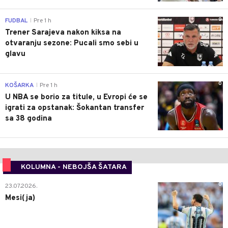
0
FUDBAL
Pre 1 h
|
Trener Sarajeva nakon kiksa na
otvaranju sezone: Pucali smo sebi u
glavu
0
KOŠARKA
Pre 1 h
|
U NBA se borio za titule, u Evropi će se
igrati za opstanak: Šokantan transfer
sa 38 godina
KOLUMNA - NEBOJŠA ŠATARA
0
23.07.2026.
Mesi(ja)