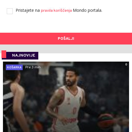
Pristajete na
Mondo portala.
pravila korišćenja
POŠALJI
NAJNOVIJE
0
Pre 3 min
KOŠARKA