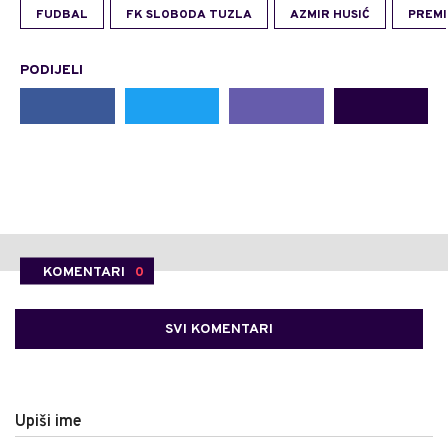
FUDBAL
FK SLOBODA TUZLA
AZMIR HUSIĆ
PREMI
PODIJELI
KOMENTARI
0
SVI KOMENTARI
Upiši ime