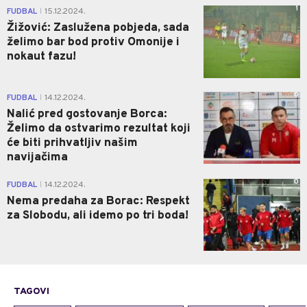
1
FUDBAL
15.12.2024.
|
Žižović: Zaslužena pobjeda, sada
želimo bar bod protiv Omonije i
nokaut fazu!
0
FUDBAL
14.12.2024.
|
Nalić pred gostovanje Borca:
Želimo da ostvarimo rezultat koji
će biti prihvatljiv našim
navijačima
0
FUDBAL
14.12.2024.
|
Nema predaha za Borac: Respekt
za Slobodu, ali idemo po tri boda!
TAGOVI