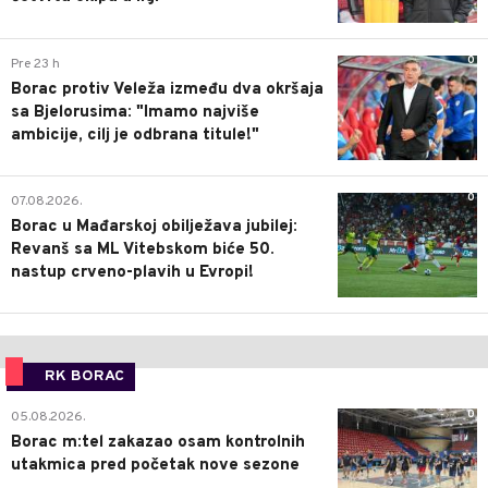
0
Pre 23 h
Borac protiv Veleža između dva okršaja
sa Bjelorusima: "Imamo najviše
ambicije, cilj je odbrana titule!"
0
07.08.2026.
Borac u Mađarskoj obilježava jubilej:
Revanš sa ML Vitebskom biće 50.
nastup crveno-plavih u Evropi!
RK BORAC
0
05.08.2026.
Borac m:tel zakazao osam kontrolnih
utakmica pred početak nove sezone