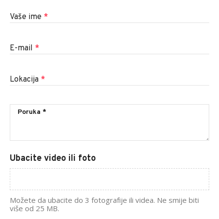
Vaše ime
*
E-mail
*
Lokacija
*
Ubacite video ili foto
Možete da ubacite do 3 fotografije ili videa. Ne smije biti
više od 25 MB.