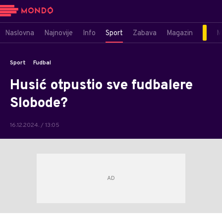
Naslovna
Najnovije
Info
Sport
Zabava
Magazin
M
Sport
Fudbal
Husić otpustio sve fudbalere
Slobode?
16.12.2024. / 13:05