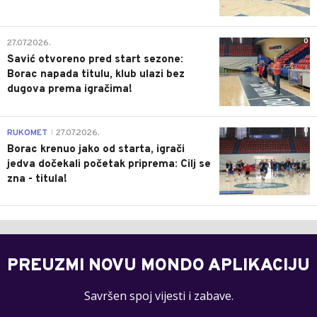
0
27.07.2026.
Savić otvoreno pred start sezone:
Borac napada titulu, klub ulazi bez
dugova prema igračima!
0
RUKOMET
27.07.2026.
|
Borac krenuo jako od starta, igrači
jedva dočekali početak priprema: Cilj se
zna - titula!
PREUZMI NOVU MONDO APLIKACIJU
Savršen spoj vijesti i zabave.