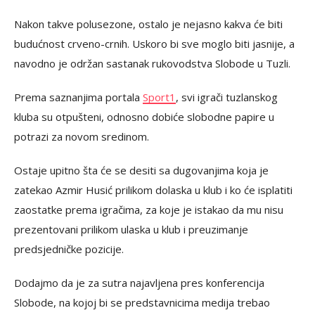
Nakon takve polusezone, ostalo je nejasno kakva će biti
budućnost crveno-crnih. Uskoro bi sve moglo biti jasnije, a
navodno je održan sastanak rukovodstva Slobode u Tuzli.
Prema saznanjima portala
Sport1
, svi igrači tuzlanskog
kluba su otpušteni, odnosno dobiće slobodne papire u
potrazi za novom sredinom.
Ostaje upitno šta će se desiti sa dugovanjima koja je
zatekao Azmir Husić prilikom dolaska u klub i ko će isplatiti
zaostatke prema igračima, za koje je istakao da mu nisu
prezentovani prilikom ulaska u klub i preuzimanje
predsjedničke pozicije.
Dodajmo da je za sutra najavljena pres konferencija
Slobode, na kojoj bi se predstavnicima medija trebao