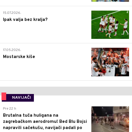
2
15.07.2026.
Ipak valja bez kralja?
0
17.05.2026.
Mostarske kiše
NAVIJAČI
0
Pre 22 h
Brutalna tuča huligana na
zagrebačkom aerodromu! Bed Blu Bojsi
napravili sačekušu, navijači padali po