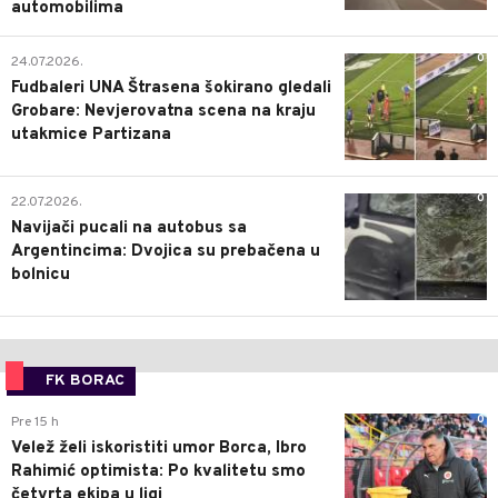
automobilima
0
24.07.2026.
Fudbaleri UNA Štrasena šokirano gledali
Grobare: Nevjerovatna scena na kraju
utakmice Partizana
0
22.07.2026.
Navijači pucali na autobus sa
Argentincima: Dvojica su prebačena u
bolnicu
FK BORAC
0
Pre 15 h
Velež želi iskoristiti umor Borca, Ibro
Rahimić optimista: Po kvalitetu smo
četvrta ekipa u ligi