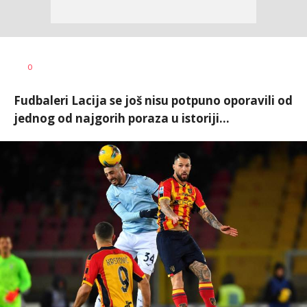
Nebojša
AUTOR
0
Šatara
Fudbaleri Lacija se još nisu potpuno oporavili od
jednog od najgorih poraza u istoriji...