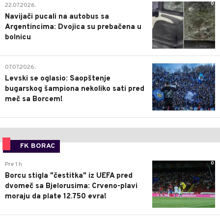
0
22.07.2026.
Navijači pucali na autobus sa
Argentincima: Dvojica su prebačena u
bolnicu
1
07.07.2026.
Levski se oglasio: Saopštenje
bugarskog šampiona nekoliko sati pred
meč sa Borcem!
FK BORAC
0
Pre 1 h
Borcu stigla "čestitka" iz UEFA pred
dvomeč sa Bjelorusima: Crveno-plavi
moraju da plate 12.750 evra!