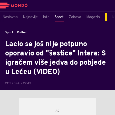
Naslovna
Najnovije
Info
Sport
Zabava
Magazin
M
Sport
Fudbal
Lacio se još nije potpuno
oporavio od "šestice" Intera: S
igračem više jedva do pobjede
u Lećeu (VIDEO)
21.12.2024. / 22:43