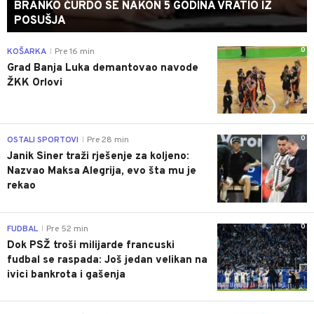
BRANKO ĆURDO SE NAKON 5 GODINA VRATIO IZ
POSUŠJA
0
KOŠARKA
Pre 16 min
|
Grad Banja Luka demantovao navode
ŽKK Orlovi
0
OSTALI SPORTOVI
Pre 28 min
|
Janik Siner traži rješenje za koljeno:
Nazvao Maksa Alegrija, evo šta mu je
rekao
0
FUDBAL
Pre 52 min
|
Dok PSŽ troši milijarde francuski
fudbal se raspada: Još jedan velikan na
ivici bankrota i gašenja