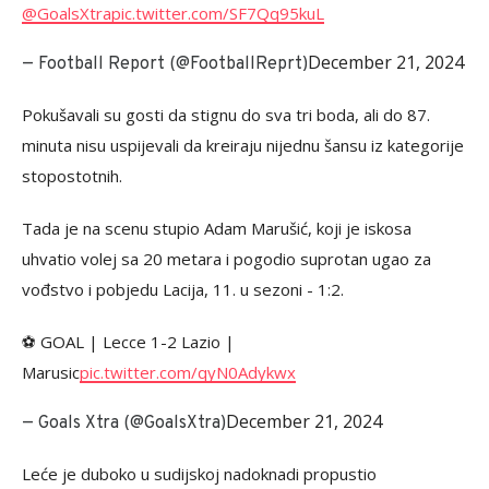
@GoalsXtra
pic.twitter.com/SF7Qq95kuL
December 21, 2024
— Football Report (@FootballReprt)
Pokušavali su gosti da stignu do sva tri boda, ali do 87.
minuta nisu uspijevali da kreiraju nijednu šansu iz kategorije
stopostotnih.
Tada je na scenu stupio Adam Marušić, koji je iskosa
uhvatio volej sa 20 metara i pogodio suprotan ugao za
vođstvo i pobjedu Lacija, 11. u sezoni - 1:2.
⚽️ GOAL | Lecce 1-2 Lazio |
Marusic
pic.twitter.com/qyN0Adykwx
December 21, 2024
— Goals Xtra (@GoalsXtra)
Leće je duboko u sudijskoj nadoknadi propustio