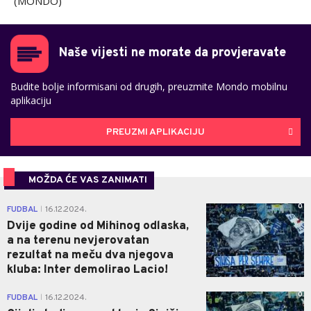
(MONDO)
Naše vijesti ne morate da provjeravate
Budite bolje informisani od drugih, preuzmite Mondo mobilnu
aplikaciju
PREUZMI APLIKACIJU
MOŽDA ĆE VAS ZANIMATI
0
FUDBAL
16.12.2024.
|
Dvije godine od Mihinog odlaska,
a na terenu nevjerovatan
rezultat na meču dva njegova
kluba: Inter demolirao Lacio!
0
FUDBAL
16.12.2024.
|