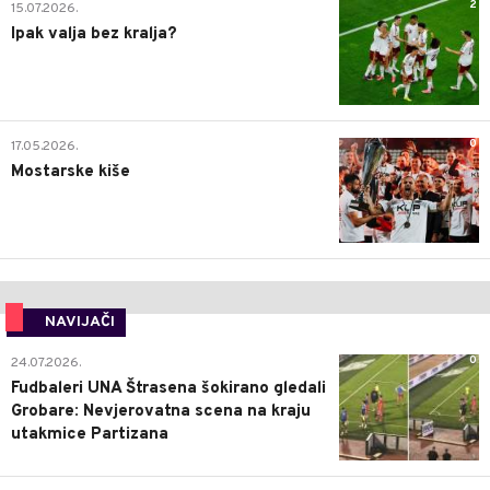
2
15.07.2026.
Ipak valja bez kralja?
0
17.05.2026.
Mostarske kiše
NAVIJAČI
0
24.07.2026.
Fudbaleri UNA Štrasena šokirano gledali
Grobare: Nevjerovatna scena na kraju
utakmice Partizana