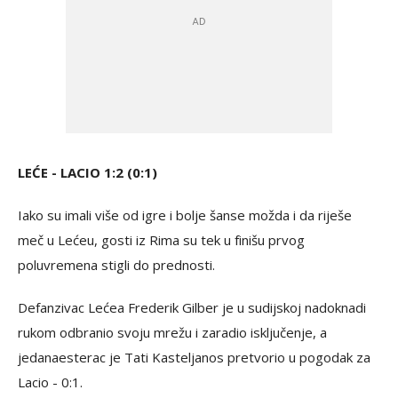
LEĆE - LACIO 1:2 (0:1)
Iako su imali više od igre i bolje šanse možda i da riješe
meč u Lećeu, gosti iz Rima su tek u finišu prvog
poluvremena stigli do prednosti.
Defanzivac Lećea Frederik Gilber je u sudijskoj nadoknadi
rukom odbranio svoju mrežu i zaradio isključenje, a
jedanaesterac je Tati Kasteljanos pretvorio u pogodak za
Lacio - 0:1.