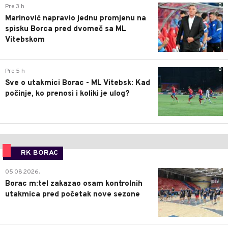
0
Pre 3 h
Marinović napravio jednu promjenu na
spisku Borca pred dvomeč sa ML
Vitebskom
0
Pre 5 h
Sve o utakmici Borac - ML Vitebsk: Kad
počinje, ko prenosi i koliki je ulog?
RK BORAC
0
05.08.2026.
Borac m:tel zakazao osam kontrolnih
utakmica pred početak nove sezone