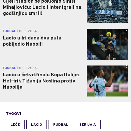
Cijeli stadion se poklonio Siniši
Mihajloviću: Lacio i Inter igrali na
godišnjicu smrti!
0
FUDBAL
08.12.2024.
|
Lacio u tri dana dva puta
pobijedio Napoli!
0
FUDBAL
05.12.2024.
|
Lacio u četvrtfinalu Kopa Italije:
Het-trik Tižanija Noslina protiv
Napolija
TAGOVI
LEĆE
LACIO
FUDBAL
SERIJA A