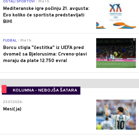
0
OSTALI SPORTOVI
Pre 1 h
|
Mediteranske igre počinju 21. avgusta:
Evo koliko će sportista predstavljati
BiH!
0
FUDBAL
Pre 1 h
|
Borcu stigla "čestitka" iz UEFA pred
dvomeč sa Bjelorusima: Crveno-plavi
moraju da plate 12.750 evra!
KOLUMNA - NEBOJŠA ŠATARA
0
23.07.2026.
Mesi(ja)