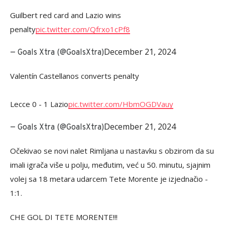
Guilbert red card and Lazio wins
penalty
pic.twitter.com/Qfrxo1cPf8
December 21, 2024
— Goals Xtra (@GoalsXtra)
Valentín Castellanos converts penalty
Lecce 0 - 1 Lazio
pic.twitter.com/HbmOGDVauy
December 21, 2024
— Goals Xtra (@GoalsXtra)
Očekivao se novi nalet Rimljana u nastavku s obzirom da su
imali igrača više u polju, međutim, već u 50. minutu, sjajnim
volej sa 18 metara udarcem Tete Morente je izjednačio -
1:1.
CHE GOL DI TETE MORENTE!!!