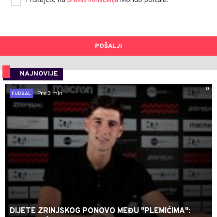
pravila korišćenja
POŠALJI
NAJNOVIJE
0
Pre 3 min
FUDBAL
DIJETE ZRINJSKOG PONOVO MEĐU "PLEMIĆIMA":