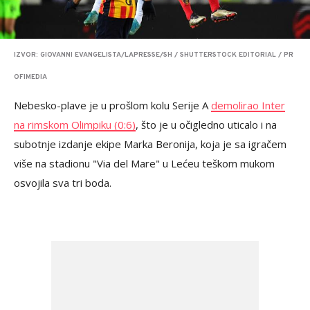
IZVOR: GIOVANNI EVANGELISTA/LAPRESSE/SH / SHUTTERSTOCK EDITORIAL / PR
OFIMEDIA
Nebesko-plave je u prošlom kolu Serije A
demolirao Inter
na rimskom Olimpiku (0:6)
, što je u očigledno uticalo i na
subotnje izdanje ekipe Marka Beronija, koja je sa igračem
više na stadionu "Via del Mare" u Lećeu teškom mukom
osvojila sva tri boda.