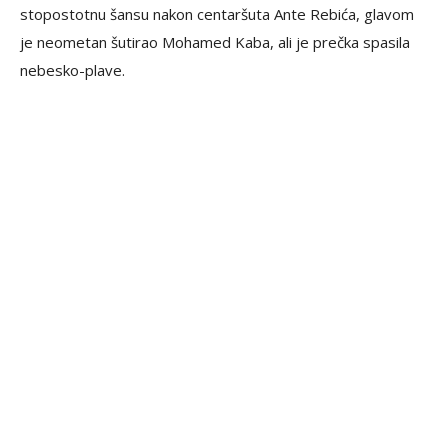
stopostotnu šansu nakon centaršuta Ante Rebića, glavom
je neometan šutirao Mohamed Kaba, ali je prečka spasila
nebesko-plave.