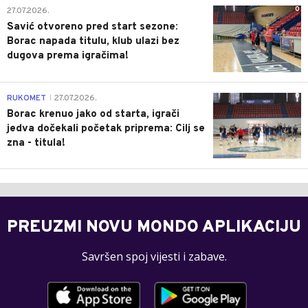
0
27.07.2026.
Savić otvoreno pred start sezone:
Borac napada titulu, klub ulazi bez
dugova prema igračima!
0
RUKOMET
27.07.2026.
|
Borac krenuo jako od starta, igrači
jedva dočekali početak priprema: Cilj se
zna - titula!
PREUZMI NOVU MONDO APLIKACIJU
Savršen spoj vijesti i zabave.