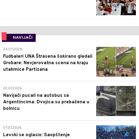
NAVIJAČI
0
24.07.2026.
Fudbaleri UNA Štrasena šokirano gledali
Grobare: Nevjerovatna scena na kraju
utakmice Partizana
0
22.07.2026.
Navijači pucali na autobus sa
Argentincima: Dvojica su prebačena u
bolnicu
1
07.07.2026.
Levski se oglasio: Saopštenje