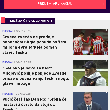
PREUZMI APLIKACIJU
MOŽDA ĆE VAS ZANIMATI
0
FUDBAL
08.01.2025.
|
Crvena zvezda ne prodaje
napadača! Stigla ponuda od šest
miliona evra, Mrkela odmah
stavio tačku
0
FUDBAL
08.01.2025.
|
"Sve ovo je novo za nas":
Milojević poslije pobjede Zvezde
pričao o povezivanju teških nogu,
glave i mozga
2
REGION
09.01.2025.
|
Vučić čestitao Dan RS: "Srbija će
nastaviti čvrsto da stoji uz
Srpsku"