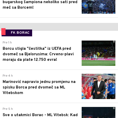
bugarskog šampiona nekoliko sati pred
meč sa Borcem!
FK BORAC
0
Pre 1 h
Borcu stigla "čestitka" iz UEFA pred
dvomeč sa Bjelorusima: Crveno-plavi
moraju da plate 12.750 evra!
0
Pre 4 h
Marinović napravio jednu promjenu na
spisku Borca pred dvomeč sa ML
Vitebskom
0
Pre 5 h
Sve o utakmici Borac - ML Vitebsk: Kad