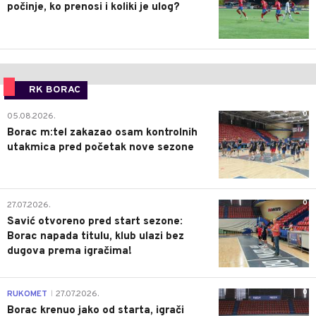
počinje, ko prenosi i koliki je ulog?
RK BORAC
0
05.08.2026.
Borac m:tel zakazao osam kontrolnih
utakmica pred početak nove sezone
0
27.07.2026.
Savić otvoreno pred start sezone:
Borac napada titulu, klub ulazi bez
dugova prema igračima!
0
RUKOMET
27.07.2026.
|
Borac krenuo jako od starta, igrači