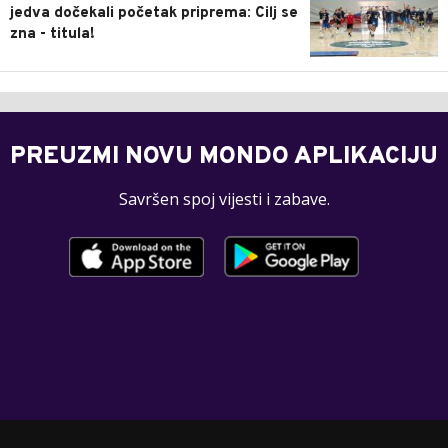
jedva dočekali početak priprema: Cilj se
zna - titula!
PREUZMI NOVU MONDO APLIKACIJU
Savršen spoj vijesti i zabave.