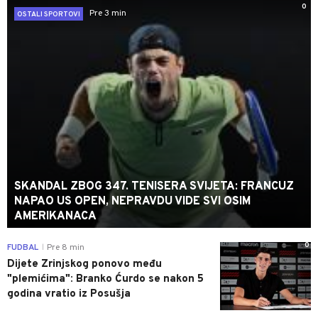
0
Pre 3 min
OSTALI SPORTOVI
SKANDAL ZBOG 347. TENISERA SVIJETA: FRANCUZ
NAPAO US OPEN, NEPRAVDU VIDE SVI OSIM
AMERIKANACA
0
FUDBAL
Pre 8 min
|
Dijete Zrinjskog ponovo među
"plemićima": Branko Ćurdo se nakon 5
godina vratio iz Posušja