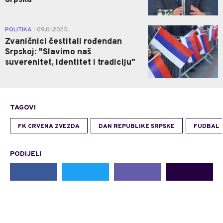
0
POLITIKA
09.01.2025.
|
Zvaničnici čestitali rođendan
Srpskoj: "Slavimo naš
suverenitet, identitet i tradiciju"
TAGOVI
FK CRVENA ZVEZDA
DAN REPUBLIKE SRPSKE
FUDBAL
PODIJELI