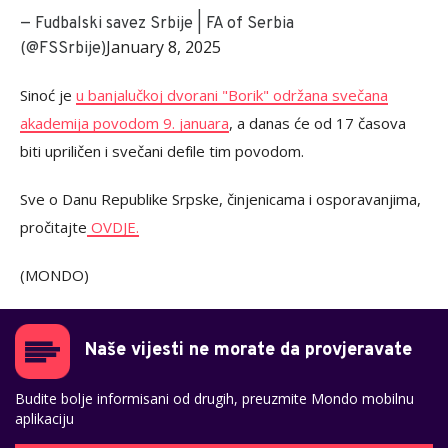
— Fudbalski savez Srbije | FA of Serbia
January 8, 2025
(@FSSrbije)
Sinoć je
u banjalučkoj dvorani "Borik" održana svečana
akademija povodom 9. januara
, a danas će od 17 časova
biti upriličen i svečani defile tim povodom.
Sve o Danu Republike Srpske, činjenicama i osporavanjima,
pročitajte
OVDJE.
(MONDO)
Naše vijesti ne morate da provjeravate
Budite bolje informisani od drugih, preuzmite Mondo mobilnu
aplikaciju