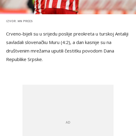
IZVOR: MN PREES
Crveno-bijeli su u srijedu poslije preokreta u turskoj Antaliji
savladali slovenačku Muru (4:2), a dan kasnije su na
društvenim mrežama uputili čestitku povodom Dana
Republike Srpske.