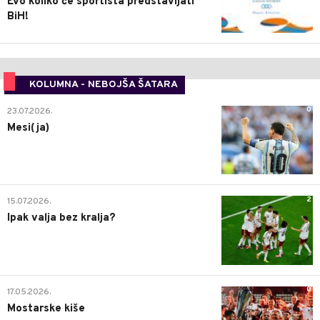
Evo koliko će sportista predstavljati
BiH!
KOLUMNA - NEBOJŠA ŠATARA
0
23.07.2026.
Mesi(ja)
2
15.07.2026.
Ipak valja bez kralja?
0
17.05.2026.
Mostarske kiše