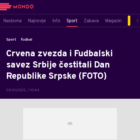
Naslovna
Najnovije
Info
Sport
Zabava
Magazin
M
Sport
Fudbal
Crvena zvezda i Fudbalski
savez Srbije čestitali Dan
Republike Srpske (FOTO)
09.01.2025. / 10:44