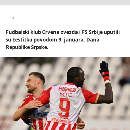
Nebojša
AUTOR
0
Šatara
Fudbalski klub Crvena zvezda i FS Srbije uputili
su čestitku povodom 9. januara, Dana
Republike Srpske.