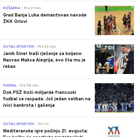
0
KOŠARKA
Pre 21 min
|
Grad Banja Luka demantovao navode
ŽKK Orlovi
0
OSTALI SPORTOVI
Pre 33 min
|
Janik Siner traži rješenje za koljeno:
Nazvao Maksa Alegrija, evo šta mu je
rekao
0
FUDBAL
Pre 58 min
|
Dok PSŽ troši milijarde francuski
fudbal se raspada: Još jedan velikan na
ivici bankrota i gašenja
0
OSTALI SPORTOVI
Pre 1 h
|
Mediteranske igre počinju 21. avgusta: