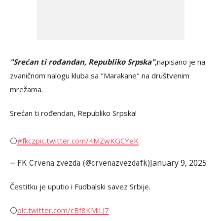
"Srećan ti rođandan, Republiko Srpska",
napisano je na
zvaničnom nalogu kluba sa "Marakane" na društvenim
mrežama.
Srećan ti rođendan, Republiko Srpska!
⚪️
#fkcz
pic.twitter.com/4MZwKGCYeK
January 9, 2025
— FK Crvena zvezda (@crvenazvezdafk)
Čestitku je uputio i Fudbalski savez Srbije.
⚪️
pic.twitter.com/cBf8KMlLJ7