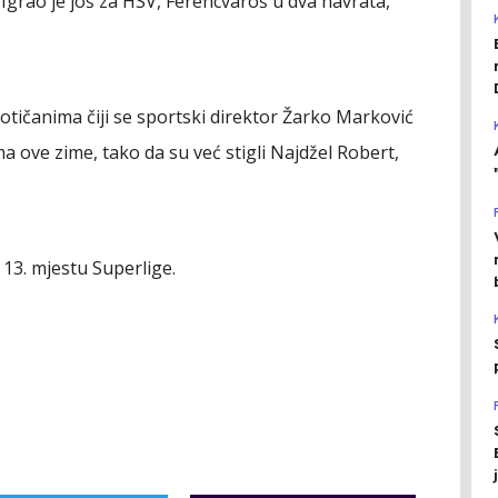
 Igrao je još za HSV, Ferencvaroš u dva navrata,
otičanima čiji se sportski direktor Žarko Marković
ove zime, tako da su već stigli Najdžel Robert,
 13. mjestu Superlige.