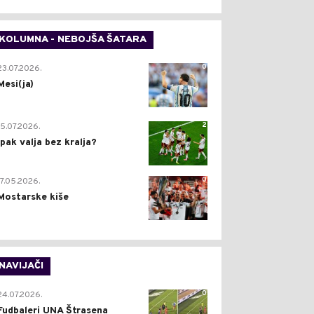
KOLUMNA - NEBOJŠA ŠATARA
0
23.07.2026.
Mesi(ja)
2
15.07.2026.
Ipak valja bez kralja?
0
17.05.2026.
Mostarske kiše
NAVIJAČI
0
24.07.2026.
Fudbaleri UNA Štrasena