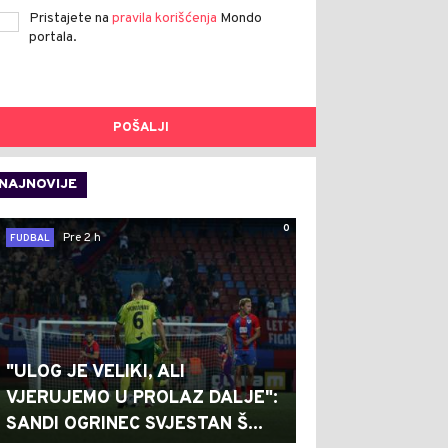
Pristajete na
pravila korišćenja
Mondo
portala.
POŠALJI
NAJNOVIJE
0
Pre 2 h
FUDBAL
"ULOG JE VELIKI, ALI
VJERUJEMO U PROLAZ DALJE":
SANDI OGRINEC SVJESTAN Š...