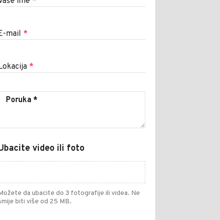
Vaše ime
*
E-mail
*
Lokacija
*
Ubacite video ili foto
Možete da ubacite do 3 fotografije ili videa. Ne
smije biti više od 25 MB.