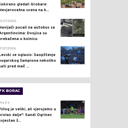
šokirano gledali Grobare:
Nevjerovatna scena na k...
0
22.07.2026.
Navijači pucali na autobus sa
Argentincima: Dvojica su
prebačena u bolnicu
1
07.07.2026.
Levski se oglasio: Saopštenje
bugarskog šampiona nekoliko
sati pred meč ...
FK BORAC
0
Pre 2 h
"Ulog je veliki, ali vjerujemo u
prolaz dalje": Sandi Ogrinec
svjestan š...