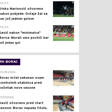
0
Pre 3 h
Vinko Marinović otvoreno
nakon pobjede: Ostaje žal za
bar još jednim golom
0
Pre 3 h
Savić nakon "minimalca"
Borca: Morali smo postići bar
još jedan gol
RK BORAC
0
05.08.2026.
Borac m:tel zakazao osam
kontrolnih utakmica pred
početak nove sezone
0
27.07.2026.
Savić otvoreno pred start
sezone: Borac napada titulu,