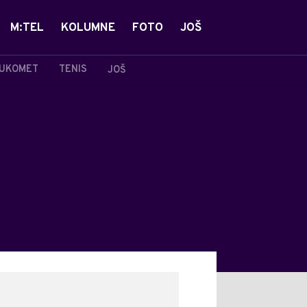
M:TEL
KOLUMNE
FOTO
JOŠ
UKOMET
TENIS
JOŠ