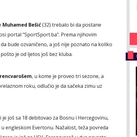
e
Muhamed Bešić
(32) trebalo bi da postane
osi portal "SportSport.ba". Prema njihovim
 da bude ozvaničeno, a još nije poznato na koliko
, pošto je od ljetos još bez kluba.
Ferencvarošem
, u kome je proveo tri sezone, a
prelaznom roku, odlučio je da sačeka zimu uz
ji je još sa 18 debitovao za Bosnu i Hercegovinu,
 i u engleskom Evertonu. Nažalost, teža povreda