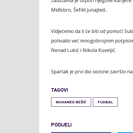
zaustavila je uspon njegove karijere.
Midlsbro, Šefild junajted...
Vidjećemo da li će biti od pomoći Sub
pohvalio već mnogobrojnim potpisima 
Nenad Lukić i Nikola Kuveljić.
Spartak je prvi dio sezone završio na
TAGOVI
MUHAMED BEŠIĆ
FUDBAL
PODIJELI