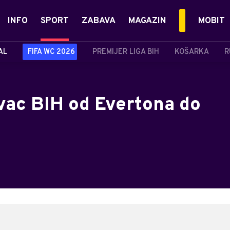
INFO
SPORT
ZABAVA
MAGAZIN
MOBIT
AL
FIFA WC 2026
PREMIJER LIGA BIH
KOŠARKA
R
ivac BIH od Evertona do