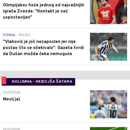
Olimpijakos hoće jednog od najvažnijih
igrača Zvezde: "Kontakt je već
uspostavljen"
0
FUDBAL
Pre 8 h
|
"Vlahović je još nezaposlen jer nije
postao što se očekivalo": Gazeta tvrdi
da Dušan možda čeka nemoguće
KOLUMNA - NEBOJŠA ŠATARA
0
23.07.2026.
Mesi(ja)
2
15.07.2026.