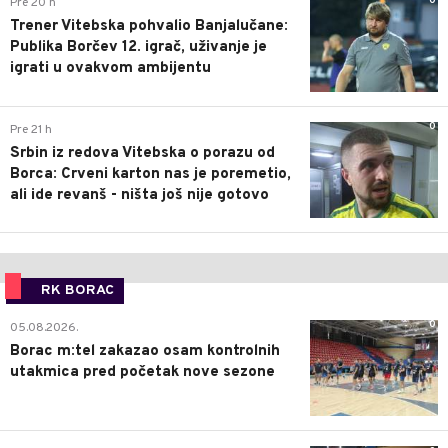
0
Pre 20 h
Trener Vitebska pohvalio Banjalučane:
Publika Borčev 12. igrač, uživanje je
igrati u ovakvom ambijentu
0
Pre 21 h
Srbin iz redova Vitebska o porazu od
Borca: Crveni karton nas je poremetio,
ali ide revanš - ništa još nije gotovo
RK BORAC
0
05.08.2026.
Borac m:tel zakazao osam kontrolnih
utakmica pred početak nove sezone