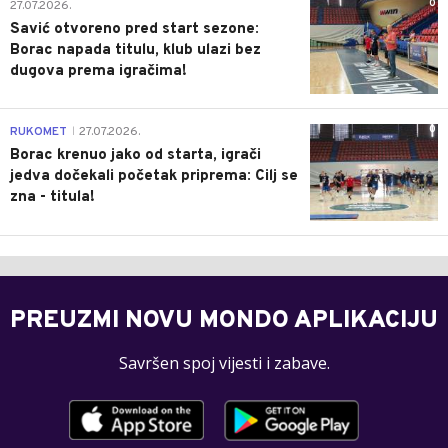
0
27.07.2026.
Savić otvoreno pred start sezone:
Borac napada titulu, klub ulazi bez
dugova prema igračima!
0
RUKOMET
27.07.2026.
|
Borac krenuo jako od starta, igrači
jedva dočekali početak priprema: Cilj se
zna - titula!
PREUZMI NOVU MONDO APLIKACIJU
Savršen spoj vijesti i zabave.