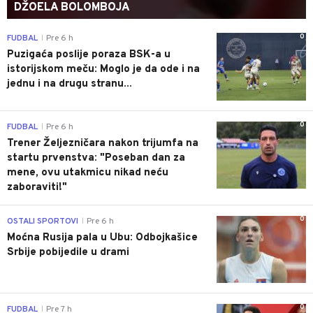
DŽOELA BOLOMBOJA
0
FUDBAL
Pre 6 h
|
Puzigaća poslije poraza BSK-a u
istorijskom meču: Moglo je da ode i na
jednu i na drugu stranu...
0
FUDBAL
Pre 6 h
|
Trener Željezničara nakon trijumfa na
startu prvenstva: "Poseban dan za
mene, ovu utakmicu nikad neću
zaboraviti!"
0
OSTALI SPORTOVI
Pre 6 h
|
Moćna Rusija pala u Ubu: Odbojkašice
Srbije pobijedile u drami
0
FUDBAL
Pre 7 h
|