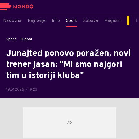
Naslovna
Najnovije
Info
Sport
Zabava
Magazin
M
Sport
Fudbal
Junajted ponovo poražen, novi
trener jasan: "Mi smo najgori
tim u istoriji kluba"
19.01.2025. / 19:23