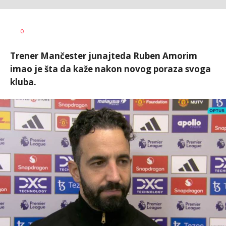
Haris
AUTOR
0
Krhalić
Trener Mančester junajteda Ruben Amorim
imao je šta da kaže nakon novog poraza svoga
kluba.