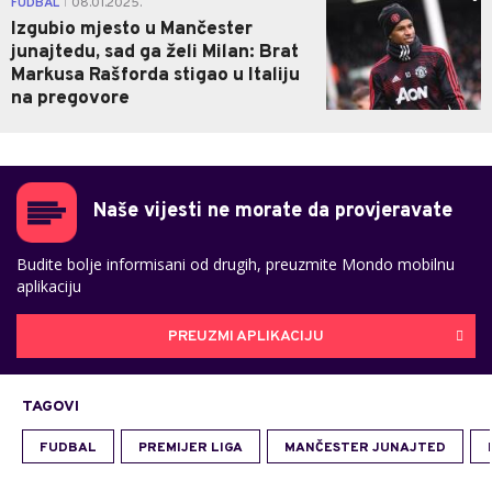
FUDBAL
08.01.2025.
|
Izgubio mjesto u Mančester
junajtedu, sad ga želi Milan: Brat
Markusa Rašforda stigao u Italiju
na pregovore
Naše vijesti ne morate da provjeravate
Budite bolje informisani od drugih, preuzmite Mondo mobilnu
aplikaciju
PREUZMI APLIKACIJU
TAGOVI
FUDBAL
PREMIJER LIGA
MANČESTER JUNAJTED