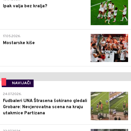
Ipak valja bez kralja?
0
17.05.2026.
Mostarske kiše
NAVIJAČI
0
24.07.2026.
Fudbaleri UNA Štrasena šokirano gledali
Grobare: Nevjerovatna scena na kraju
utakmice Partizana
0