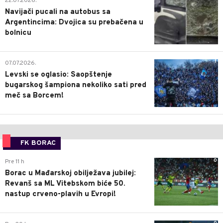
22.07.2026.
Navijači pucali na autobus sa
Argentincima: Dvojica su prebačena u
bolnicu
1
07.07.2026.
Levski se oglasio: Saopštenje
bugarskog šampiona nekoliko sati pred
meč sa Borcem!
FK BORAC
0
Pre 11 h
Borac u Mađarskoj obilježava jubilej:
Revanš sa ML Vitebskom biće 50.
nastup crveno-plavih u Evropi!