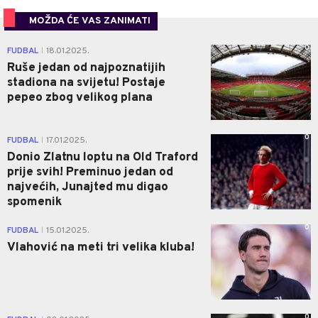
MOŽDA ĆE VAS ZANIMATI
0
FUDBAL
18.01.2025.
|
Ruše jedan od najpoznatijih
stadiona na svijetu! Postaje
pepeo zbog velikog plana
0
FUDBAL
17.01.2025.
|
Donio Zlatnu loptu na Old Traford
prije svih! Preminuo jedan od
najvećih, Junajted mu digao
spomenik
0
FUDBAL
15.01.2025.
|
Vlahović na meti tri velika kluba!
0