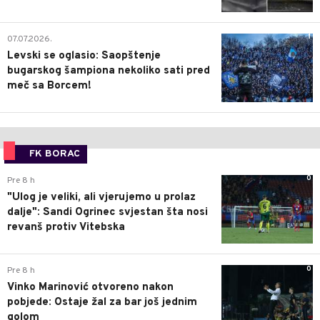
1
07.07.2026.
Levski se oglasio: Saopštenje
bugarskog šampiona nekoliko sati pred
meč sa Borcem!
FK BORAC
0
Pre 8 h
"Ulog je veliki, ali vjerujemo u prolaz
dalje": Sandi Ogrinec svjestan šta nosi
revanš protiv Vitebska
0
Pre 8 h
Vinko Marinović otvoreno nakon
pobjede: Ostaje žal za bar još jednim
golom