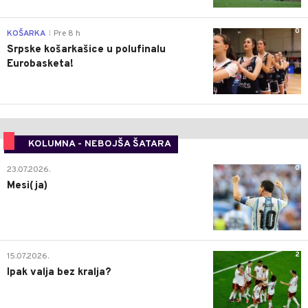
0
KOŠARKA
Pre 8 h
|
Srpske košarkašice u polufinalu
Eurobasketa!
KOLUMNA - NEBOJŠA ŠATARA
0
23.07.2026.
Mesi(ja)
2
15.07.2026.
Ipak valja bez kralja?