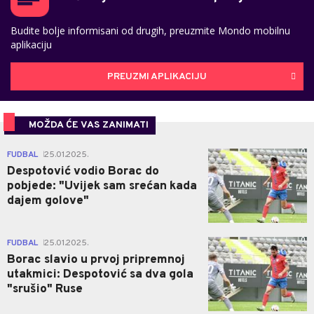
Budite bolje informisani od drugih, preuzmite Mondo mobilnu
aplikaciju
PREUZMI APLIKACIJU
MOŽDA ĆE VAS ZANIMATI
0
FUDBAL
25.01.2025.
|
Despotović vodio Borac do
pobjede: "Uvijek sam srećan kada
dajem golove"
0
FUDBAL
25.01.2025.
|
Borac slavio u prvoj pripremnoj
utakmici: Despotović sa dva gola
"srušio" Ruse