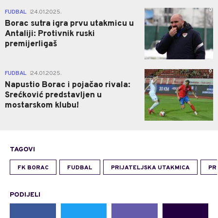
0
FUDBAL
24.01.2025.
|
Borac sutra igra prvu utakmicu u
Antaliji: Protivnik ruski
premijerligaš
0
FUDBAL
24.01.2025.
|
Napustio Borac i pojačao rivala:
Srećković predstavljen u
mostarskom klubu!
TAGOVI
FK BORAC
FUDBAL
PRIJATELJSKA UTAKMICA
PR
PODIJELI