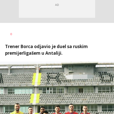
Dragan
AUTOR
0
Šutvić
Trener Borca odjavio je duel sa ruskim
premijerligašem u Antaliji.