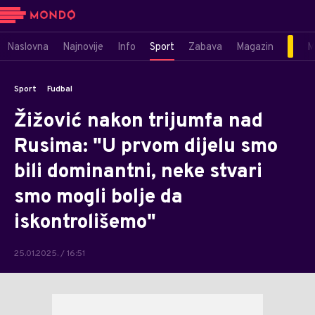
Naslovna
Najnovije
Info
Sport
Zabava
Magazin
M
Sport
Fudbal
Žižović nakon trijumfa nad
Rusima: "U prvom dijelu smo
bili dominantni, neke stvari
smo mogli bolje da
iskontrolišemo"
25.01.2025. / 16:51