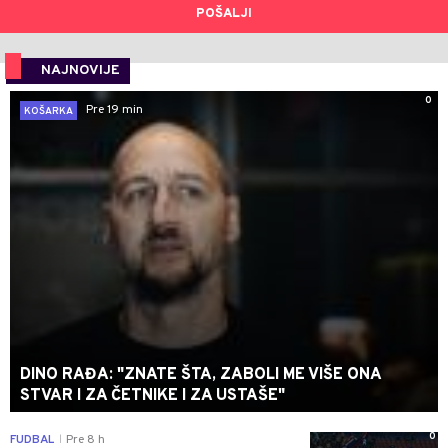
POŠALJI
NAJNOVIJE
0
Pre 19 min
KOŠARKA
DINO RAĐA: "ZNATE ŠTA, ZABOLI ME VIŠE ONA
STVAR I ZA ČETNIKE I ZA USTAŠE"
0
FUDBAL
Pre 8 h
|