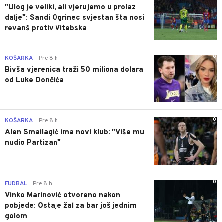
"Ulog je veliki, ali vjerujemo u prolaz
dalje": Sandi Ogrinec svjestan šta nosi
revanš protiv Vitebska
0
KOŠARKA
Pre 8 h
|
Bivša vjerenica traži 50 miliona dolara
od Luke Dončića
0
KOŠARKA
Pre 8 h
|
Alen Smailagić ima novi klub: "Više mu
nudio Partizan"
0
FUDBAL
Pre 8 h
|
Vinko Marinović otvoreno nakon
pobjede: Ostaje žal za bar još jednim
golom