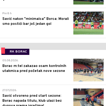
0
Pre 8 h
Savić nakon "minimalca" Borca: Morali
smo postići bar još jedan gol
RK BORAC
0
05.08.2026.
Borac m:tel zakazao osam kontrolnih
utakmica pred početak nove sezone
0
27.07.2026.
Savić otvoreno pred start sezone:
Borac napada titulu, klub ulazi bez
dugova prema igračima!