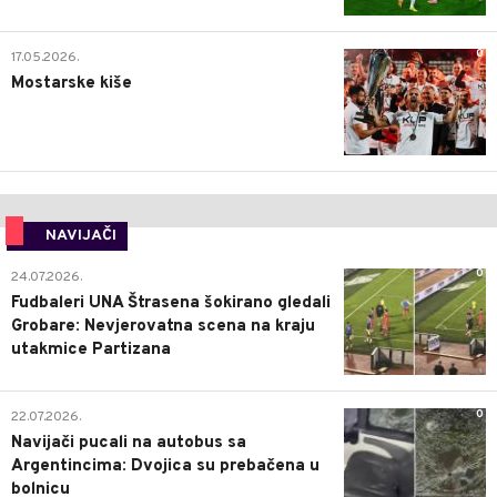
0
17.05.2026.
Mostarske kiše
NAVIJAČI
0
24.07.2026.
Fudbaleri UNA Štrasena šokirano gledali
Grobare: Nevjerovatna scena na kraju
utakmice Partizana
0
22.07.2026.
Navijači pucali na autobus sa
Argentincima: Dvojica su prebačena u
bolnicu