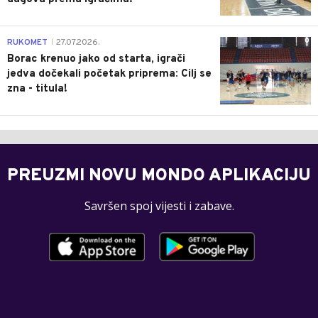
0
RUKOMET
27.07.2026.
|
Borac krenuo jako od starta, igrači
jedva dočekali početak priprema: Cilj se
zna - titula!
PREUZMI NOVU MONDO APLIKACIJU
Savršen spoj vijesti i zabave.