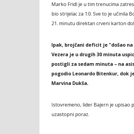
Marko Fridl je u tim trenucima zatres
bio strijelac za 1:0. Sve to je učinil
21. minutu direktan crveni karton do
Ipak, brojčani deficit je "došao 
Vezera je u drugih 30 minuta uspio
postigli za sedam minuta – na asis
pogodio Leonardo Bitenkur, dok je
Marvina Dukša.
Istovremeno, lider Bajern je upisao 
uzastopni poraz.