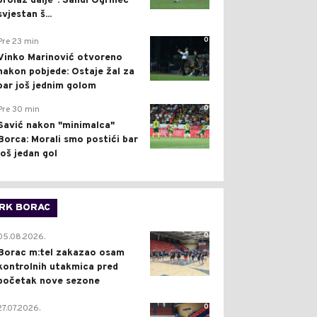
prolaz dalje": Sandi Ogrinec
svjestan š...
0
Pre 23 min
Vinko Marinović otvoreno
nakon pobjede: Ostaje žal za
bar još jednim golom
0
Pre 30 min
Savić nakon "minimalca"
Borca: Morali smo postići bar
još jedan gol
RK BORAC
0
05.08.2026.
Borac m:tel zakazao osam
kontrolnih utakmica pred
početak nove sezone
0
27.07.2026.