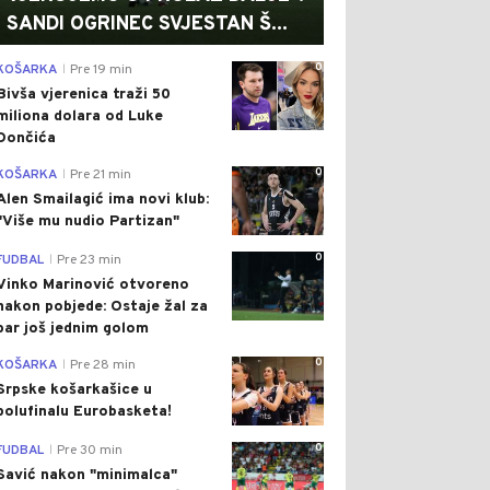
SANDI OGRINEC SVJESTAN Š...
0
KOŠARKA
Pre 19 min
|
Bivša vjerenica traži 50
miliona dolara od Luke
Dončića
0
KOŠARKA
Pre 21 min
|
Alen Smailagić ima novi klub:
"Više mu nudio Partizan"
0
FUDBAL
Pre 23 min
|
Vinko Marinović otvoreno
nakon pobjede: Ostaje žal za
bar još jednim golom
0
KOŠARKA
Pre 28 min
|
Srpske košarkašice u
polufinalu Eurobasketa!
0
FUDBAL
Pre 30 min
|
Savić nakon "minimalca"