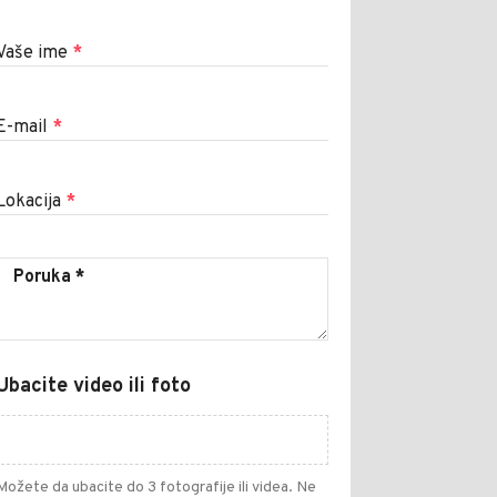
Vaše ime
*
E-mail
*
Lokacija
*
Ubacite video ili foto
Možete da ubacite do 3 fotografije ili videa. Ne