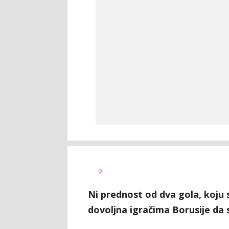
Dragan
AUTOR
0
Šutvić
Ni prednost od dva gola, koju s
dovoljna igračima Borusije da 