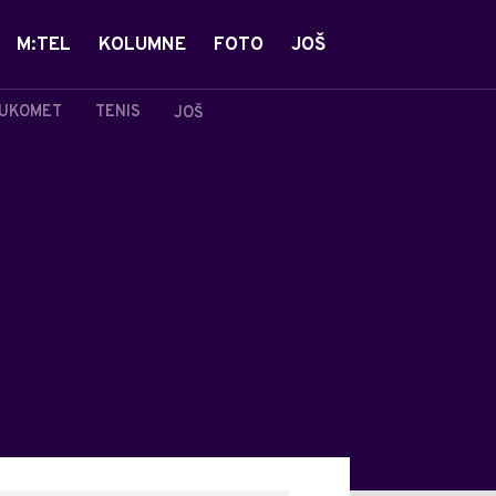
M:TEL
KOLUMNE
FOTO
JOŠ
UKOMET
TENIS
JOŠ