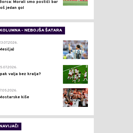
Borca: Morali smo postići bar
još jedan gol
KOLUMNA - NEBOJŠA ŠATARA
0
23.07.2026.
Mesi(ja)
2
15.07.2026.
Ipak valja bez kralja?
0
17.05.2026.
Mostarske kiše
NAVIJAČI