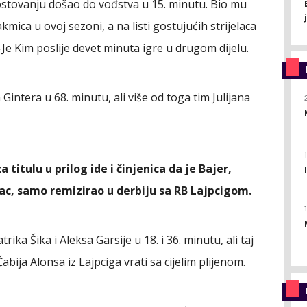
stovanju došao do vođstva u 15. minutu. Bio mu
takmica u ovoj sezoni, a na listi gostujućih strijelaca
e Kim poslije devet minuta igre u drugom dijelu.
Gintera u 68. minutu, ali više od toga tim Julijana
itulu u prilog ide i činjenica da je Bajer,
ilac, samo remizirao u derbiju sa RB Lajpcigom.
rika Šika i Aleksa Garsije u 18. i 36. minutu, ali taj
abija Alonsa iz Lajpciga vrati sa cijelim plijenom.