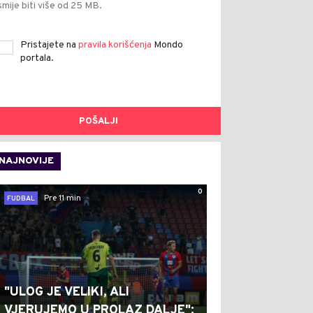
smije biti više od 25 MB.
Pristajete na
pravila korišćenja
Mondo
portala.
POŠALJI
NAJNOVIJE
0
Pre 11 min
FUDBAL
"ULOG JE VELIKI, ALI
VJERUJEMO U PROLAZ DALJE":