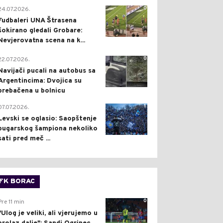
0
24.07.2026.
Fudbaleri UNA Štrasena
šokirano gledali Grobare:
Nevjerovatna scena na k...
0
22.07.2026.
Navijači pucali na autobus sa
Argentincima: Dvojica su
prebačena u bolnicu
1
07.07.2026.
Levski se oglasio: Saopštenje
bugarskog šampiona nekoliko
sati pred meč ...
FK BORAC
0
Pre 11 min
"Ulog je veliki, ali vjerujemo u