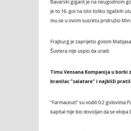
Bavarski gigant je na neugodnom go
je to 16. gol na isto toliko ligaških u
mu se u ovom susretu pridružio Min-J
Frajburg je zaprijetio golom Matijasa 
Šustera nije uspio da uradi.
Timu Vensana Kompanija u borbi za t
branilac "salatare" i najbliži prat
"Farmaceuti" su vodili 0:2 golovima Pat
kapital nije bio dovoljan da se ekipa Ć