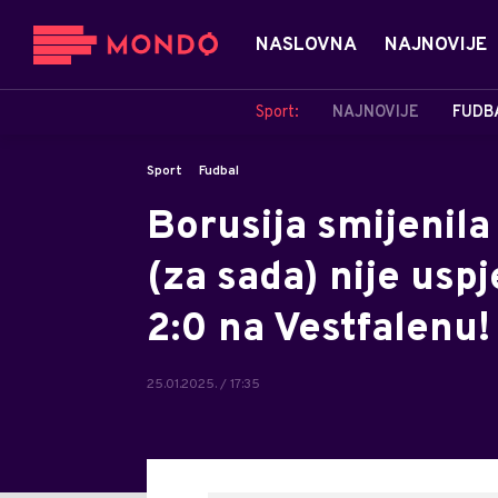
NASLOVNA
NAJNOVIJE
Sport:
NAJNOVIJE
FUDB
Sport
Fudbal
Borusija smijenila 
(za sada) nije uspje
2:0 na Vestfalenu!
25.01.2025. / 17:35