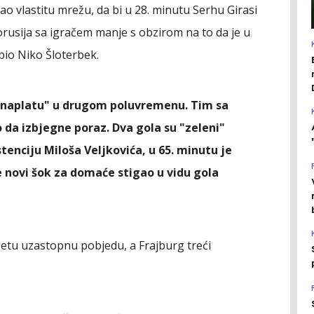
ao vlastitu mrežu, da bi u 28. minutu Serhu Girasi
a Borusija sa igračem manje s obzirom na to da je u
bio Niko Šloterbek.
na naplatu" u drugom poluvremenu. Tim sa
 da izbjegne poraz. Dva gola su "zeleni"
tenciju Miloša Veljkovića, u 65. minutu je
 novi šok za domaće stigao u vidu gola
petu uzastopnu pobjedu, a Frajburg treći