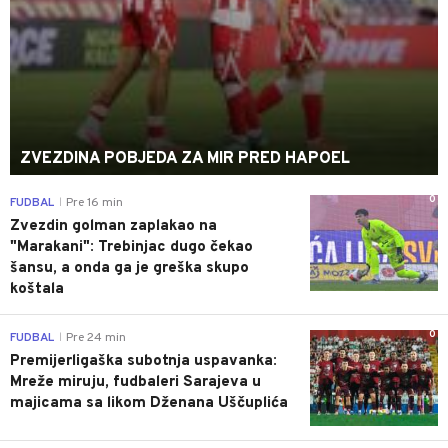
ZVEZDINA POBJEDA ZA MIR PRED HAPOEL
0
FUDBAL
Pre 16 min
|
Zvezdin golman zaplakao na
"Marakani": Trebinjac dugo čekao
šansu, a onda ga je greška skupo
koštala
0
FUDBAL
Pre 24 min
|
Premijerligaška subotnja uspavanka:
Mreže miruju, fudbaleri Sarajeva u
majicama sa likom Dženana Uščuplića