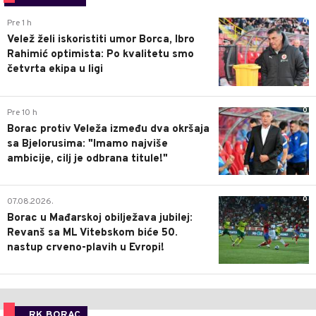
0
Pre 1 h
Velež želi iskoristiti umor Borca, Ibro
Rahimić optimista: Po kvalitetu smo
četvrta ekipa u ligi
0
Pre 10 h
Borac protiv Veleža između dva okršaja
sa Bjelorusima: "Imamo najviše
ambicije, cilj je odbrana titule!"
0
07.08.2026.
Borac u Mađarskoj obilježava jubilej:
Revanš sa ML Vitebskom biće 50.
nastup crveno-plavih u Evropi!
RK BORAC