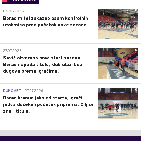
0
05.08.2026.
Borac m:tel zakazao osam kontrolnih
utakmica pred početak nove sezone
0
27.07.2026.
Savić otvoreno pred start sezone:
Borac napada titulu, klub ulazi bez
dugova prema igračima!
0
RUKOMET
27.07.2026.
|
Borac krenuo jako od starta, igrači
jedva dočekali početak priprema: Cilj se
zna - titula!