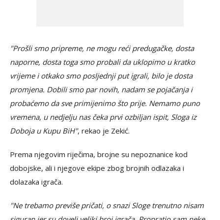
"Prošli smo pripreme, ne mogu reći predugačke, dosta
naporne, dosta toga smo probali da uklopimo u kratko
vrijeme i otkako smo posljednji put igrali, bilo je dosta
promjena. Dobili smo par novih, nadam se pojačanja i
probaćemo da sve primijenimo što prije. Nemamo puno
vremena, u nedjelju nas čeka prvi ozbiljan ispit, Sloga iz
Doboja u Kupu BiH"
, rekao je Zekić.
Prema njegovim riječima, brojne su nepoznanice kod
dobojske, ali i njegove ekipe zbog brojnih odlazaka i
dolazaka igrača.
"Ne trebamo previše pričati, o snazi Sloge trenutno nisam
siguran jer su doveli veliki broj igrača. Propratio sam neke