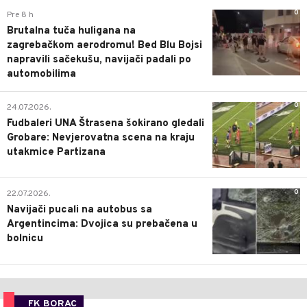
0
Pre 8 h
Brutalna tuča huligana na
zagrebačkom aerodromu! Bed Blu Bojsi
napravili sačekušu, navijači padali po
automobilima
0
24.07.2026.
Fudbaleri UNA Štrasena šokirano gledali
Grobare: Nevjerovatna scena na kraju
utakmice Partizana
0
22.07.2026.
Navijači pucali na autobus sa
Argentincima: Dvojica su prebačena u
bolnicu
FK BORAC