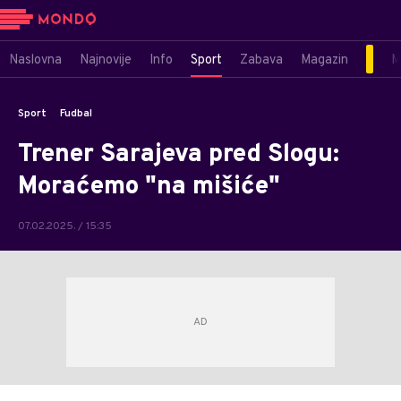
Naslovna
Najnovije
Info
Sport
Zabava
Magazin
M
Sport
Fudbal
Trener Sarajeva pred Slogu:
Moraćemo "na mišiće"
07.02.2025. / 15:35