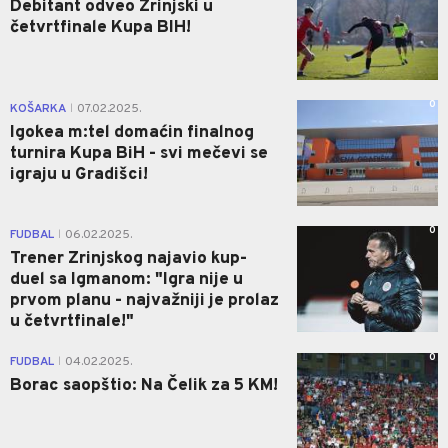
Debitant odveo Zrinjski u
četvrtfinale Kupa BIH!
0
KOŠARKA
07.02.2025.
|
Igokea m:tel domaćin finalnog
turnira Kupa BiH - svi mečevi se
igraju u Gradišci!
0
FUDBAL
06.02.2025.
|
Trener Zrinjskog najavio kup-
duel sa Igmanom: "Igra nije u
prvom planu - najvažniji je prolaz
u četvrtfinale!"
0
FUDBAL
04.02.2025.
|
Borac saopštio: Na Čelik za 5 KM!