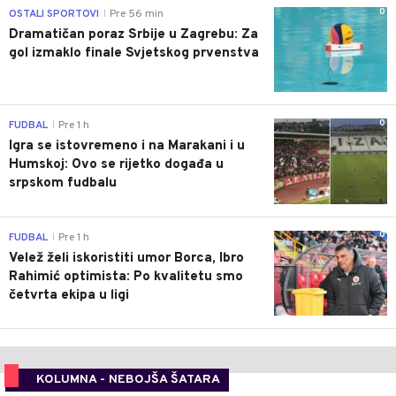
0
OSTALI SPORTOVI
Pre 56 min
|
Dramatičan poraz Srbije u Zagrebu: Za
gol izmaklo finale Svjetskog prvenstva
0
FUDBAL
Pre 1 h
|
Igra se istovremeno i na Marakani i u
Humskoj: Ovo se rijetko događa u
srpskom fudbalu
0
FUDBAL
Pre 1 h
|
Velež želi iskoristiti umor Borca, Ibro
Rahimić optimista: Po kvalitetu smo
četvrta ekipa u ligi
KOLUMNA - NEBOJŠA ŠATARA