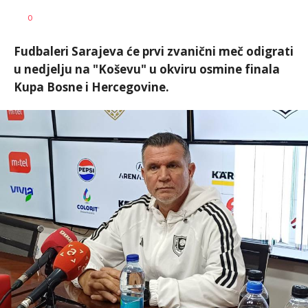
Nebojša
AUTOR
0
Šatara
Fudbaleri Sarajeva će prvi zvanični meč odigrati
u nedjelju na "Koševu" u okviru osmine finala
Kupa Bosne i Hercegovine.