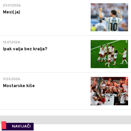
0
23.07.2026.
Mesi(ja)
2
15.07.2026.
Ipak valja bez kralja?
0
17.05.2026.
Mostarske kiše
NAVIJAČI