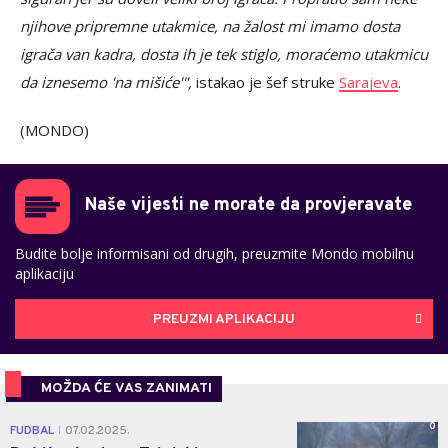
njihove pripremne utakmice, na žalost mi imamo dosta
igrača van kadra, dosta ih je tek stiglo, moraćemo utakmicu
da iznesemo 'na mišiće'",
istakao je šef struke
Sarajeva
.
(MONDO)
Naše vijesti ne morate da provjeravate
Budite bolje informisani od drugih, preuzmite Mondo mobilnu
aplikaciju
PREUZMI APLIKACIJU
MOŽDA ĆE VAS ZANIMATI
0
FUDBAL
07.02.2025.
|