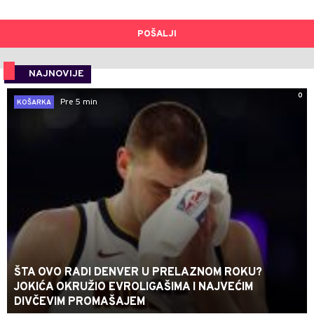
POŠALJI
NAJNOVIJE
0
Pre 5 min
KOŠARKA
ŠTA OVO RADI DENVER U PRELAZNOM ROKU?
JOKIĆA OKRUŽIO EVROLIGAŠIMA I NAJVEĆIM
DIVČEVIM PROMAŠAJEM