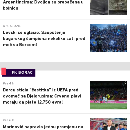
Argentincima: Dvojica su prebačena u
bolnicu
1
07.07.2026.
Levski se oglasio: Saopštenje
bugarskog šampiona nekoliko sati pred
meč sa Borcem!
FK BORAC
0
Pre 4 h
Borcu stigla "čestitka" iz UEFA pred
dvomeč sa Bjelorusima: Crveno-plavi
moraju da plate 12.750 evra!
0
Pre 6 h
Marinović napravio jednu promjenu na