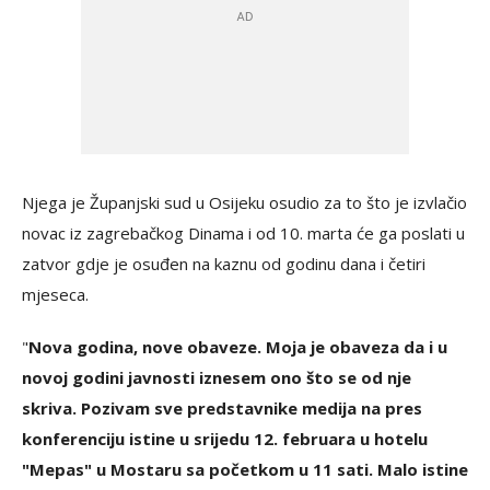
Njega je Županjski sud u Osijeku osudio za to što je izvlačio
novac iz zagrebačkog Dinama i od 10. marta će ga poslati u
zatvor gdje je osuđen na kaznu od godinu dana i četiri
mjeseca.
"
Nova godina, nove obaveze. Moja je obaveza da i u
novoj godini javnosti iznesem ono što se od nje
skriva. Pozivam sve predstavnike medija na pres
konferenciju istine u srijedu 12. februara u hotelu
"Mepas" u Mostaru sa početkom u 11 sati. Malo istine