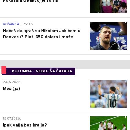
Pokazala u kakvoj je formi
0
KOŠARKA
Pre 1 h
|
Hoćeš da igraš sa Nikolom Jokićem u
Denveru? Plati 350 dolara i može
KOLUMNA - NEBOJŠA ŠATARA
0
23.07.2026.
Mesi(ja)
2
15.07.2026.
Ipak valja bez kralja?