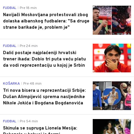
0
FUDBAL
Pre 18 min
|
Navijači Moskovljana protestovali zbog
dolaska albanskog fudbalera: "Sa druge
strane barikade je, problem je"
0
FUDBAL
Pre 24 min
|
Dalić postaje najplaćeniji hrvatski
trener ikada: Dobio tri puta veću platu
da vodi reprezentaciju u kojoj je Srbin
0
KOŠARKA
Pre 48 min
|
Tri nova bisera u reprezentaciji Srbije:
Dušan Alimpijević sprema nasljednike
Nikole Jokića i Bogdana Bogdanovića
0
FUDBAL
Pre 54 min
|
Skinula se supruga Lionela Mesija: