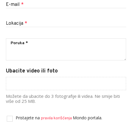
E-mail
*
Lokacija
*
Ubacite video ili foto
Možete da ubacite do 3 fotografije ili videa. Ne smije biti
više od 25 MB.
Pristajete na
Mondo portala.
pravila korišćenja