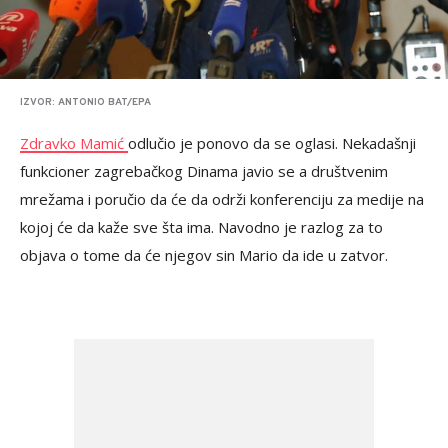
IZVOR: ANTONIO BAT/EPA
Zdravko Mamić
odlučio je ponovo da se oglasi. Nekadašnji
funkcioner zagrebačkog Dinama javio se a društvenim
mrežama i poručio da će da održi konferenciju za medije na
kojoj će da kaže sve šta ima. Navodno je razlog za to
objava o tome da će njegov sin Mario da ide u zatvor.