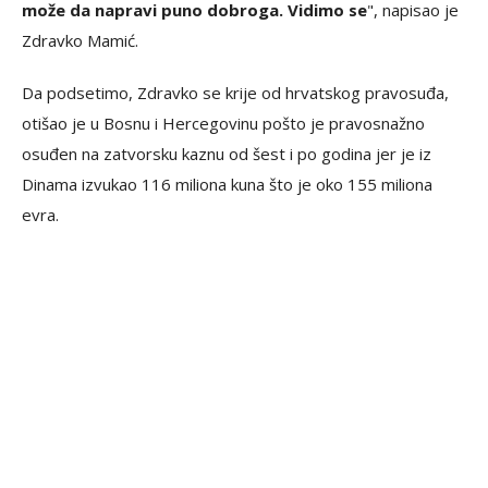
može da napravi puno dobroga. Vidimo se
", napisao je
Zdravko Mamić.
Da podsetimo, Zdravko se krije od hrvatskog pravosuđa,
otišao je u Bosnu i Hercegovinu pošto je pravosnažno
osuđen na zatvorsku kaznu od šest i po godina jer je iz
Dinama izvukao 116 miliona kuna što je oko 155 miliona
evra.