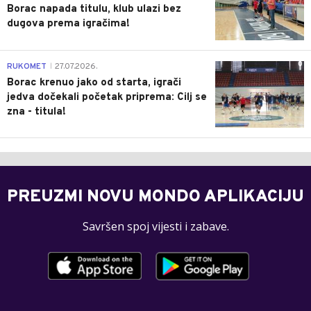
Borac napada titulu, klub ulazi bez
dugova prema igračima!
0
RUKOMET
27.07.2026.
|
Borac krenuo jako od starta, igrači
jedva dočekali početak priprema: Cilj se
zna - titula!
PREUZMI NOVU MONDO APLIKACIJU
Savršen spoj vijesti i zabave.