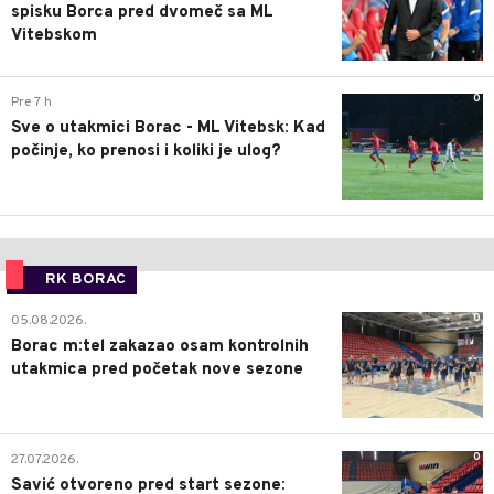
spisku Borca pred dvomeč sa ML
Vitebskom
0
Pre 7 h
Sve o utakmici Borac - ML Vitebsk: Kad
počinje, ko prenosi i koliki je ulog?
RK BORAC
0
05.08.2026.
Borac m:tel zakazao osam kontrolnih
utakmica pred početak nove sezone
0
27.07.2026.
Savić otvoreno pred start sezone: