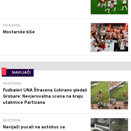
0
17.05.2026.
Mostarske kiše
NAVIJAČI
0
24.07.2026.
Fudbaleri UNA Štrasena šokirano gledali
Grobare: Nevjerovatna scena na kraju
utakmice Partizana
0
22.07.2026.
Navijači pucali na autobus sa