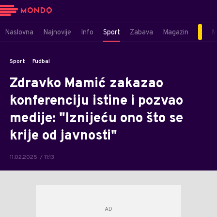
Naslovna
Najnovije
Info
Sport
Zabava
Magazin
M
Sport
Fudbal
Zdravko Mamić zakazao
konferenciju istine i pozvao
medije: "Iznijeću ono što se
krije od javnosti"
11.02.2025. / 11:13