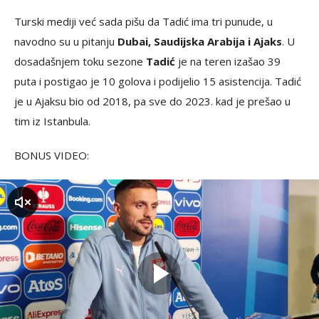
Turski mediji već sada pišu da Tadić ima tri punude, u
navodno su u pitanju
Dubai, Saudijska Arabija i Ajaks
. U
dosadašnjem toku sezone
Tadić
je na teren izašao 39
puta i postigao je 10 golova i podijelio 15 asistencija. Tadić
je u Ajaksu bio od 2018, pa sve do 2023. kad je prešao u
tim iz Istanbula.
BONUS VIDEO:
zvuk