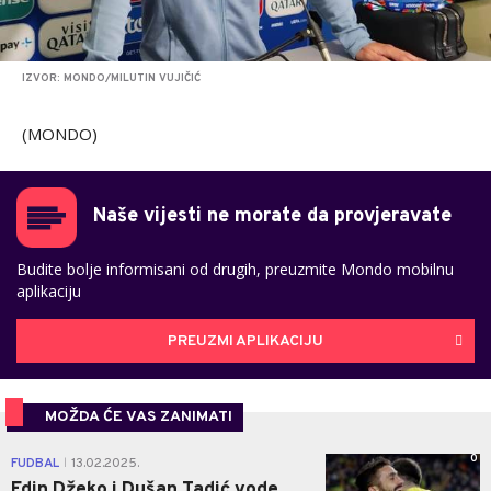
IZVOR: MONDO/MILUTIN VUJIČIĆ
(MONDO)
Naše vijesti ne morate da provjeravate
Budite bolje informisani od drugih, preuzmite Mondo mobilnu
aplikaciju
PREUZMI APLIKACIJU
MOŽDA ĆE VAS ZANIMATI
0
FUDBAL
13.02.2025.
|
Edin Džeko i Dušan Tadić vode