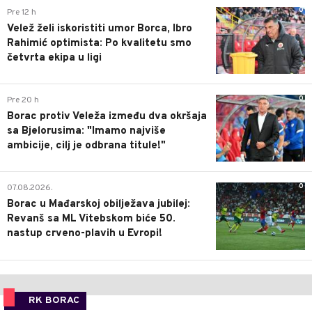
0
Pre 12 h
Velež želi iskoristiti umor Borca, Ibro
Rahimić optimista: Po kvalitetu smo
četvrta ekipa u ligi
0
Pre 20 h
Borac protiv Veleža između dva okršaja
sa Bjelorusima: "Imamo najviše
ambicije, cilj je odbrana titule!"
0
07.08.2026.
Borac u Mađarskoj obilježava jubilej:
Revanš sa ML Vitebskom biće 50.
nastup crveno-plavih u Evropi!
RK BORAC