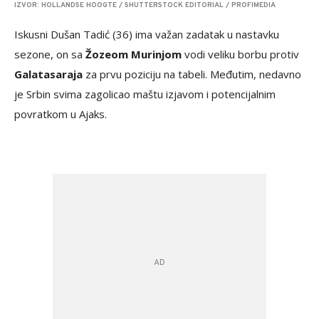
IZVOR: HOLLANDSE HOOGTE / SHUTTERSTOCK EDITORIAL / PROFIMEDIA
Iskusni Dušan Tadić (36) ima važan zadatak u nastavku
sezone, on sa
Žozeom Murinjom
vodi veliku borbu protiv
Galatasaraja
za prvu poziciju na tabeli. Međutim, nedavno
je Srbin svima zagolicao maštu izjavom i potencijalnim
povratkom u Ajaks.