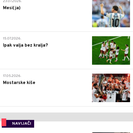
0
23.07.2026.
Mesi(ja)
2
15.07.2026.
Ipak valja bez kralja?
0
17.05.2026.
Mostarske kiše
NAVIJAČI