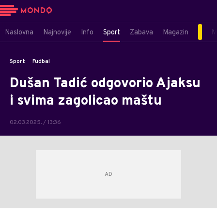
Naslovna
Najnovije
Info
Sport
Zabava
Magazin
M
Sport
Fudbal
Dušan Tadić odgovorio Ajaksu
i svima zagolicao maštu
02.03.2025. / 13:36