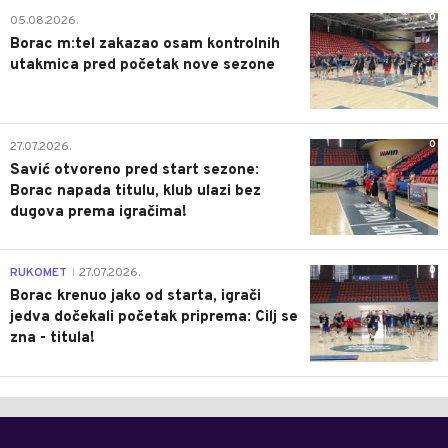
0
05.08.2026.
Borac m:tel zakazao osam kontrolnih
utakmica pred početak nove sezone
0
27.07.2026.
Savić otvoreno pred start sezone:
Borac napada titulu, klub ulazi bez
dugova prema igračima!
0
RUKOMET
27.07.2026.
|
Borac krenuo jako od starta, igrači
jedva dočekali početak priprema: Cilj se
zna - titula!