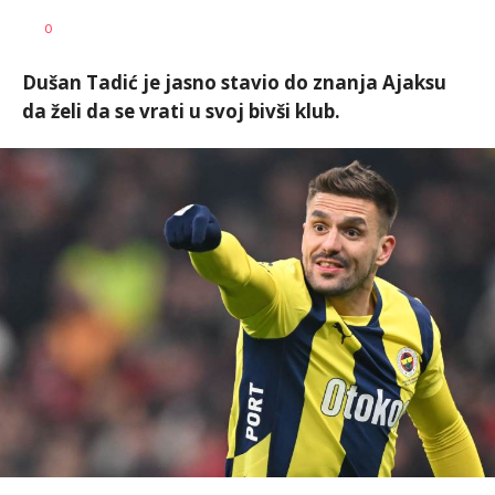
Nebojša
AUTOR
0
Šatara
Dušan Tadić je jasno stavio do znanja Ajaksu
da želi da se vrati u svoj bivši klub.