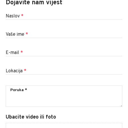
Dojavite nam vijest
Naslov
*
Vaše ime
*
E-mail
*
Lokacija
*
Ubacite video ili foto