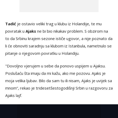
Tadić
je ostavio veliki trag u klubu iz Holandije, te mu
povratak u
Ajaks
ne bi bio nikakav problem. S obzirom na
to da Srbinu krajem sezone ističe ugovor, a nije poznato da
li će obnoviti saradnju sa klubom iz Istanbula, nametnulo se
pitanje o njegovom povratku u Holandiju.
"Dovoljno vjerujem u sebe da ponovo uspijem u Ajaksu.
Poslušaću šta imaju da mi kažu, ako me pozovu. Ajaks je
moja velika ljubav. Bilo da sam tu ili nisam, Ajaks je uvijek sa
mnom“, rekao je tridesetšestogodišnji Srbin u razgovoru za
Ajaks lajf.