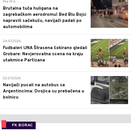
0
Pre 19 h
Brutalna tuča huligana na
zagrebačkom aerodromu! Bed Blu Bojsi
napravili sačekušu, navijači padali po
automobilima
0
24.07.2026.
Fudbaleri UNA Štrasena šokirano gledali
Grobare: Nevjerovatna scena na kraju
utakmice Partizana
0
22.07.2026.
Navijači pucali na autobus sa
Argentincima: Dvojica su prebačena u
bolnicu
FK BORAC