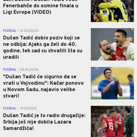
Fenerbahče do osmine finala u
Ligi Evrope (VIDEO)
0
FUDBAL
12.02.2025.
|
Dušan Tadić dobio poziv koji se
ne odbija: Ajaks ga želi do 40.
godine, tek sad su shvatili šta su
uradili
0
FUDBAL
26.12.2024.
|
"Dušan Tadić će sigurno da se
vrati u Vojvodinu": Kačar ponovo
u Novom Sadu, najavio velike
stvari!
0
FUDBAL
19.11.2024.
|
Dušan Tadić je to radio drugačije:
Srbija još nije dobila Lazara
Samardžića!