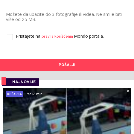
Možete da ubacite do 3 fotografije ili videa. Ne smije biti
više od 25 MB.
Pristajete na
Mondo portala.
pravila korišćenja
POŠALJI
NAJNOVIJE
0
Pre 12 min
KOŠARKA