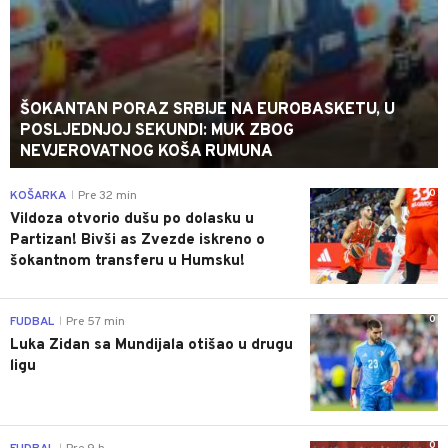
ŠOKANTAN PORAZ SRBIJE NA EUROBASKETU, U
POSLJEDNJOJ SEKUNDI: MUK ZBOG
NEVJEROVATNOG KOŠA RUMUNA
0
KOŠARKA
Pre 32 min
|
Vildoza otvorio dušu po dolasku u
Partizan! Bivši as Zvezde iskreno o
šokantnom transferu u Humsku!
0
FUDBAL
Pre 57 min
|
Luka Zidan sa Mundijala otišao u drugu
ligu
0