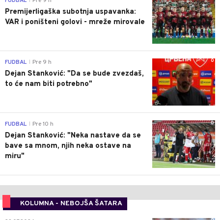
FUDBAL
Pre 9 h
|
Premijerligaška subotnja uspavanka:
VAR i poništeni golovi - mreže mirovale
0
FUDBAL
Pre 9 h
|
Dejan Stanković: "Da se bude zvezdaš,
to će nam biti potrebno"
0
FUDBAL
Pre 10 h
|
Dejan Stanković: "Neka nastave da se
bave sa mnom, njih neka ostave na
miru"
KOLUMNA - NEBOJŠA ŠATARA