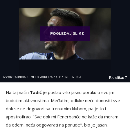
POGLEDAJ SLIKE
IZVOR: PATRICIA DE MELO MOREIRA / AFP / PROFIMEDIA
Br. slika: 7
Na taj način
Tadić
je poslao vrlo jasnu poruku o svojim
budućim aktivnostima. Međutim, odluke neće donositi sve
dok se ne dogovori sa trenutnim klubom, pa je to i
apostrofirao: "Sve dok mi Fenerbahče ne kaže da moram
da odem, neću odgovarati na ponude", bio je jasan.