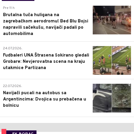
0
Pre 11 h
Brutalna tuča huligana na
zagrebačkom aerodromu! Bed Blu Bojsi
napravili sačekušu, navijači padali po
automobilima
0
24.07.2026.
Fudbaleri UNA Štrasena šokirano gledali
Grobare: Nevjerovatna scena na kraju
utakmice Partizana
0
22.07.2026.
Navijači pucali na autobus sa
Argentincima: Dvojica su prebačena u
bolnicu