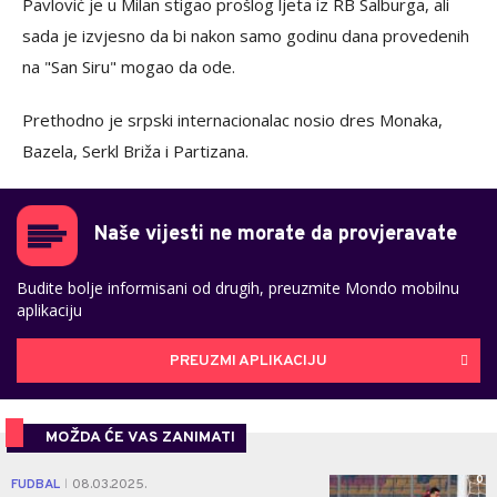
Pavlović je u Milan stigao prošlog ljeta iz RB Salburga, ali
sada je izvjesno da bi nakon samo godinu dana provedenih
na "San Siru" mogao da ode.
Prethodno je srpski internacionalac nosio dres Monaka,
Bazela, Serkl Briža i Partizana.
Naše vijesti ne morate da provjeravate
Budite bolje informisani od drugih, preuzmite Mondo mobilnu
aplikaciju
PREUZMI APLIKACIJU
MOŽDA ĆE VAS ZANIMATI
0
FUDBAL
08.03.2025.
|