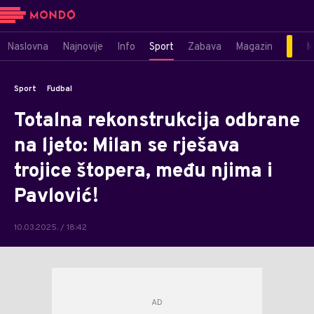
Naslovna
Najnovije
Info
Sport
Zabava
Magazin
M
Sport
Fudbal
Totalna rekonstrukcija odbrane
na ljeto: Milan se rješava
trojice štopera, među njima i
Pavlović!
10.03.2025. / 18:42