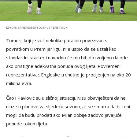
IZVOR: ERREROBERTO/SHUTTERSTOCK
Tomori, koji je već nekoliko puta bio povezivan s
povratkom u Premijer ligu, nije uspio da se ustali kao
standardni starter i navodno će mu biti dozvoljeno da ode
ako pristigne adekvatna ponuda ovog ljeta. Povremeni
reprezentativac Engleske trenutno je procijenjen na oko 20
miliona evra.
Čao i Pavlović su u sličnoj situaciji. Nisu obaviješteni da ne
ulaze u planove za sljedeću sezonu, ali se smatra da bi i oni
mogli da budu prodati ako Milan dobije zadovoljavajuće
ponude tokom ljeta.