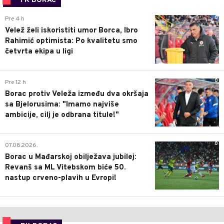
FK BORAC
0
Pre 4 h
Velež želi iskoristiti umor Borca, Ibro
Rahimić optimista: Po kvalitetu smo
četvrta ekipa u ligi
0
Pre 12 h
Borac protiv Veleža između dva okršaja
sa Bjelorusima: "Imamo najviše
ambicije, cilj je odbrana titule!"
0
07.08.2026.
Borac u Mađarskoj obilježava jubilej:
Revanš sa ML Vitebskom biće 50.
nastup crveno-plavih u Evropi!