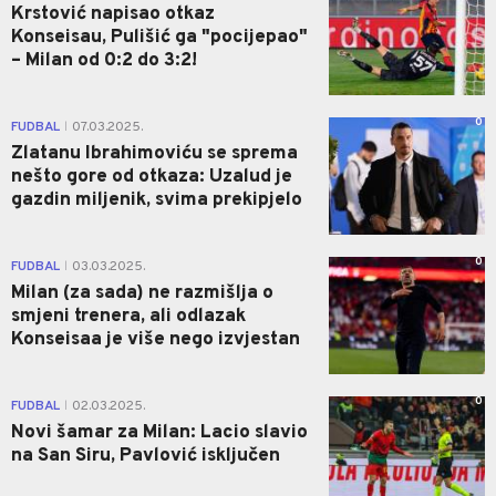
Krstović napisao otkaz
Konseisau, Pulišić ga "pocijepao"
– Milan od 0:2 do 3:2!
0
FUDBAL
07.03.2025.
|
Zlatanu Ibrahimoviću se sprema
nešto gore od otkaza: Uzalud je
gazdin miljenik, svima prekipjelo
0
FUDBAL
03.03.2025.
|
Milan (za sada) ne razmišlja o
smjeni trenera, ali odlazak
Konseisaa je više nego izvjestan
0
FUDBAL
02.03.2025.
|
Novi šamar za Milan: Lacio slavio
na San Siru, Pavlović isključen