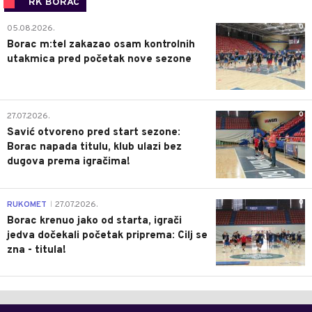
RK BORAC
0
05.08.2026.
Borac m:tel zakazao osam kontrolnih
utakmica pred početak nove sezone
0
27.07.2026.
Savić otvoreno pred start sezone:
Borac napada titulu, klub ulazi bez
dugova prema igračima!
0
RUKOMET
27.07.2026.
|
Borac krenuo jako od starta, igrači
jedva dočekali početak priprema: Cilj se
zna - titula!