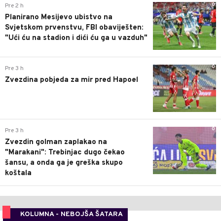
0
Pre 2 h
Planirano Mesijevo ubistvo na
Svjetskom prvenstvu, FBI obaviješten:
"Ući ću na stadion i dići ću ga u vazduh"
0
Pre 3 h
Zvezdina pobjeda za mir pred Hapoel
0
Pre 3 h
Zvezdin golman zaplakao na
"Marakani": Trebinjac dugo čekao
šansu, a onda ga je greška skupo
koštala
KOLUMNA - NEBOJŠA ŠATARA