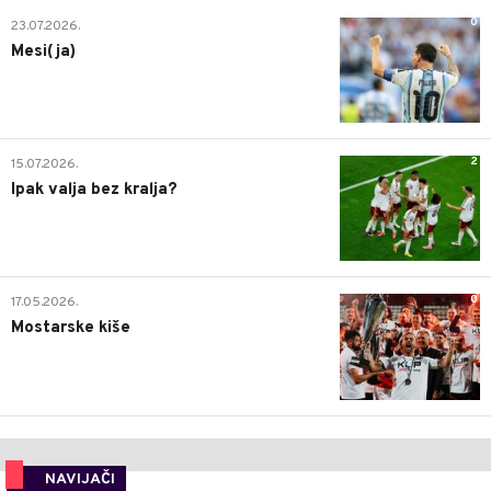
0
23.07.2026.
Mesi(ja)
2
15.07.2026.
Ipak valja bez kralja?
0
17.05.2026.
Mostarske kiše
NAVIJAČI