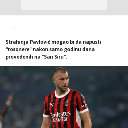
Bojan
AUTOR
0
Jakovljević
Strahinja Pavlović mogao bi da napusti
"rosonere" nakon samo godinu dana
provedenih na "San Siru".