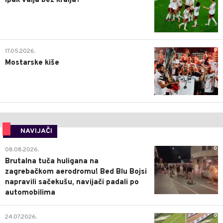
Ipak valja bez kralja?
0
17.05.2026.
Mostarske kiše
NAVIJAČI
0
08.08.2026.
Brutalna tuča huligana na
zagrebačkom aerodromu! Bed Blu Bojsi
napravili sačekušu, navijači padali po
automobilima
0
24.07.2026.