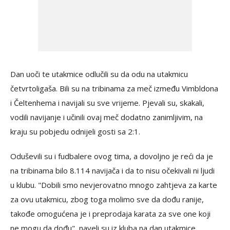
Dan uoči te utakmice odlučili su da odu na utakmicu
četvrtoligaša. Bili su na tribinama za meč između Vimbldona
i Čeltenhema i navijali su sve vrijeme. Pjevali su, skakali,
vodili navijanje i učinili ovaj meč dodatno zanimljivim, na
kraju su pobjedu odnijeli gosti sa 2:1.
Oduševili su i fudbalere ovog tima, a dovoljno je reći da je
na tribinama bilo 8.114 navijača i da to nisu očekivali ni ljudi
u klubu. "Dobili smo nevjerovatno mnogo zahtjeva za karte
za ovu utakmicu, zbog toga molimo sve da dođu ranije,
takođe omogućena je i preprodaja karata za sve one koji
ne mogu da dođu", naveli su iz kluba na dan utakmice.