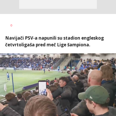
Bojan
AUTOR
0
Jakovljević
Navijači PSV-a napunili su stadion engleskog
četvrtoligaša pred meč Lige šampiona.