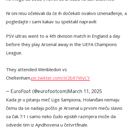
Ni oni nisu očekivali da će ih dočekati ovakvo iznenađenje, a
pogledajte i sami kakav su spektakl napravili:
PSV ultras went to a 4th division match in England a day
before they play Arsenal away in the UEFA Champions
League.
They attended Wimbledon vs
Cheltenham.
pic.twitter.com/jV2b97WyCY
March 11, 2025
— EuroFoot (@eurofootcom)
Kada je u pitanju meč Lige šampiona, Holanđani nemaju
čemu da se nadaju pošto je Arsenal u prvom meču slavio
sa čak 7:1 i samo neko čudo epskih razmjera može da
odvede tim iz Ajndhovena u četvrtfinale.