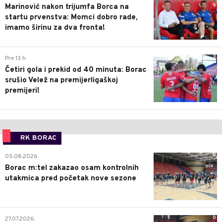
Marinović nakon trijumfa Borca na
startu prvenstva: Momci dobro rade,
imamo širinu za dva fronta!
3
Pre 13 h
Četiri gola i prekid od 40 minuta: Borac
srušio Velež na premijerligaškoj
premijeri!
RK BORAC
0
05.08.2026.
Borac m:tel zakazao osam kontrolnih
utakmica pred početak nove sezone
0
27.07.2026.