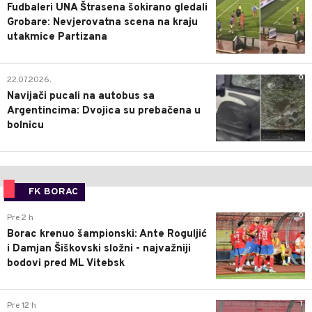
Fudbaleri UNA Štrasena šokirano gledali
Grobare: Nevjerovatna scena na kraju
utakmice Partizana
0
22.07.2026.
Navijači pucali na autobus sa
Argentincima: Dvojica su prebačena u
bolnicu
FK BORAC
0
Pre 2 h
Borac krenuo šampionski: Ante Roguljić
i Damjan Šiškovski složni - najvažniji
bodovi pred ML Vitebsk
1
Pre 12 h