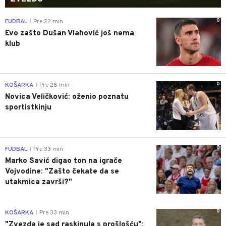
0
FUDBAL
Pre 22 min
|
Evo zašto Dušan Vlahović još nema
klub
0
KOŠARKA
Pre 28 min
|
Novica Veličković: oženio poznatu
sportistkinju
0
FUDBAL
Pre 33 min
|
Marko Savić digao ton na igrače
Vojvodine: "Zašto čekate da se
utakmica završi?"
0
KOŠARKA
Pre 33 min
|
"Zvezda je sad raskinula s prošlošću":