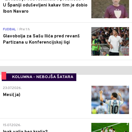
U Španiji oduševljeni kakav tim je dobio
Ibon Navaro
0
FUDBAL
Pre 1 h
|
Glavobolja za Sašu Ilića pred revanš
Partizana u Konferencijskoj ligi
KOLUMNA - NEBOJŠA ŠATARA
0
23.07.2026.
Mesi(ja)
2
15.07.2026.