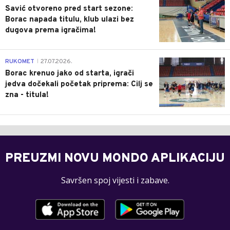
Savić otvoreno pred start sezone:
Borac napada titulu, klub ulazi bez
dugova prema igračima!
0
RUKOMET
27.07.2026.
|
Borac krenuo jako od starta, igrači
jedva dočekali početak priprema: Cilj se
zna - titula!
PREUZMI NOVU MONDO APLIKACIJU
Savršen spoj vijesti i zabave.