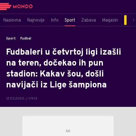
Naslovna
Najnovije
Info
Sport
Zabava
Magazin
M
Sport
Fudbal
Fudbaleri u četvrtoj ligi izašli
na teren, dočekao ih pun
stadion: Kakav šou, došli
navijači iz Lige šampiona
12.03.2025. / 09:13