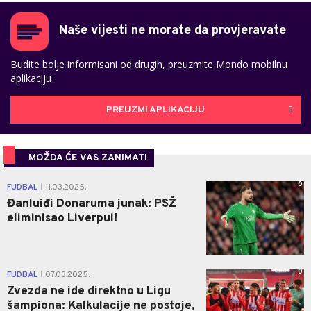
Naše vijesti ne morate da provjeravate
Budite bolje informisani od drugih, preuzmite Mondo mobilnu
aplikaciju
PREUZMI APLIKACIJU
MOŽDA ĆE VAS ZANIMATI
0
FUDBAL
11.03.2025.
|
Đanluiđi Donaruma junak: PSŽ
eliminisao Liverpul!
0
FUDBAL
07.03.2025.
|
Zvezda ne ide direktno u Ligu
šampiona: Kalkulacije ne postoje,