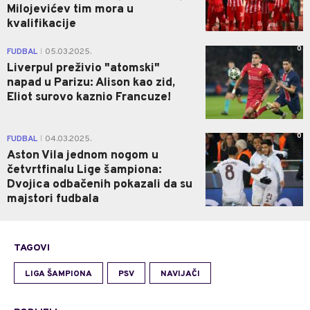
Milojevićev tim mora u
kvalifikacije
0
FUDBAL
05.03.2025.
|
Liverpul preživio "atomski"
napad u Parizu: Alison kao zid,
Eliot surovo kaznio Francuze!
0
FUDBAL
04.03.2025.
|
Aston Vila jednom nogom u
četvrtfinalu Lige šampiona:
Dvojica odbačenih pokazali da su
majstori fudbala
TAGOVI
LIGA ŠAMPIONA
PSV
NAVIJAČI