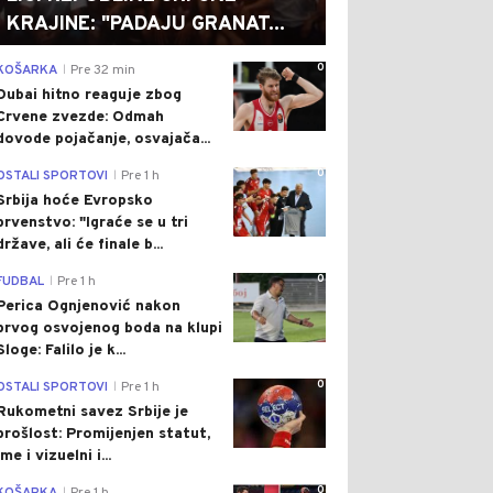
KRAJINE: "PADAJU GRANAT...
0
KOŠARKA
Pre 32 min
|
Dubai hitno reaguje zbog
Crvene zvezde: Odmah
dovode pojačanje, osvajača...
0
OSTALI SPORTOVI
Pre 1 h
|
Srbija hoće Evropsko
prvenstvo: "Igraće se u tri
države, ali će finale b...
0
FUDBAL
Pre 1 h
|
Perica Ognjenović nakon
prvog osvojenog boda na klupi
Sloge: Falilo je k...
0
OSTALI SPORTOVI
Pre 1 h
|
Rukometni savez Srbije je
prošlost: Promijenjen statut,
ime i vizuelni i...
0
|