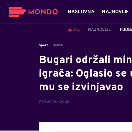
NASLOVNA
NAJNOVIJE
Sport:
NAJNOVIJE
FUDB
Sport
Fudbal
Bugari održali min
igrača: Oglasio se
mu se izvinjavao
17.03.2025. / 20:32