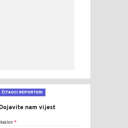
ČITAOCI REPORTERI
Dojavite nam vijest
Naslov
*