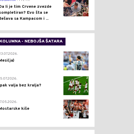
KOŠARKA
Pre 1 h
Da li je tim Crvene zvezde
kompletiran? Evo šta se
dešava sa Kampacom i ...
KOLUMNA - NEBOJŠA ŠATARA
0
23.07.2026.
Mesi(ja)
2
15.07.2026.
Ipak valja bez kralja?
0
17.05.2026.
Mostarske kiše