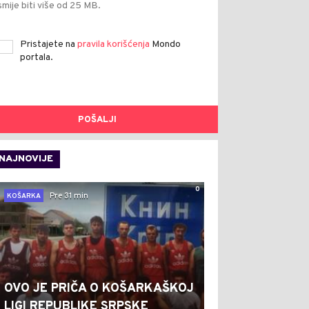
smije biti više od 25 MB.
Pristajete na
pravila korišćenja
Mondo
portala.
POŠALJI
NAJNOVIJE
0
Pre 31 min
KOŠARKA
OVO JE PRIČA O KOŠARKAŠKOJ
LIGI REPUBLIKE SRPSKE