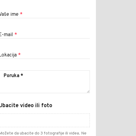
Vaše ime
*
E-mail
*
Lokacija
*
Ubacite video ili foto
Možete da ubacite do 3 fotografije ili videa. Ne