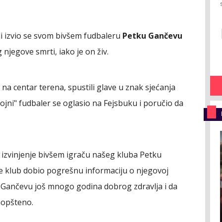
li izvio se svom bivšem fudbaleru
Petku Gančevu
 njegove smrti, iako je on živ.
su na centar terena, spustili glave u znak sjećanja
ojni" fudbaler se oglasio na Fejsbuku i poručio da
o izvinjenje bivšem igraču našeg kluba Petku
je klub dobio pogrešnu informaciju o njegovoj
ku Gančevu još mnogo godina dobrog zdravlja i da
aopšteno.