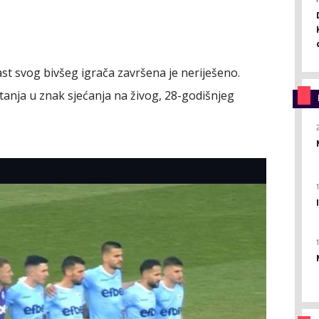
ast svog bivšeg igrača završena je neriješeno.
tanja u znak sjećanja na živog, 28-godišnjeg