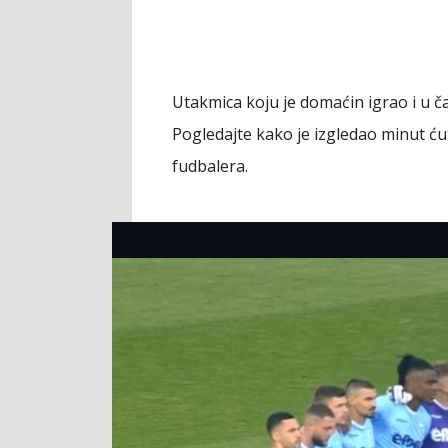
Utakmica koju je domaćin igrao i u č
Pogledajte kako je izgledao minut ću
fudbalera.