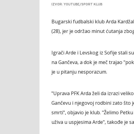
IZVOR: YOUTUBE/SPORT KLUB
Bugarski fudbalski klub Arda Kardža
(28), jer je održao minut ćutanja zbog
Igrači Arde i Levskog iz Sofije stali 
na Gančeva, a dok je meč trajao "pok
je u pitanju nesporazum.
"Uprava PFK Arda želi da izrazi velik
Gančevu i njegovoj rodbini zato što 
smrti", objavio je klub. "Želimo Pet
uživa u uspjesima Arde", takođe je s