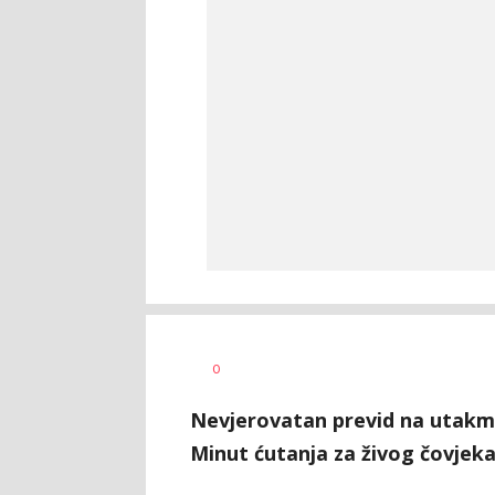
0
Nevjerovatan previd na utakmic
Minut ćutanja za živog čovjeka