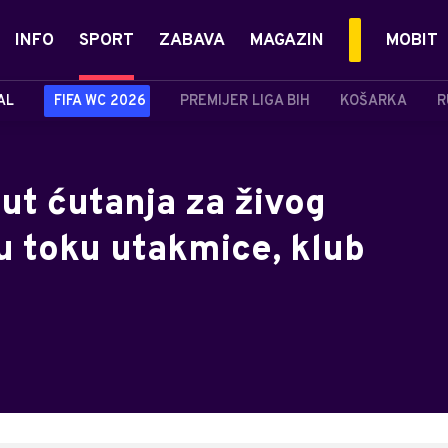
INFO
SPORT
ZABAVA
MAGAZIN
MOBIT
AL
FIFA WC 2026
PREMIJER LIGA BIH
KOŠARKA
R
ut ćutanja za živog
 u toku utakmice, klub