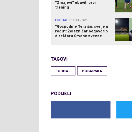
"Zmajevi" obavili prvi
trening
FUDBAL
17.03.2025.
|
"Gospodine Terziću, sve je u
redu": Železničar odgovorio
direktoru Crvene zvezde
TAGOVI
FUDBAL
BUGARSKA
PODIJELI