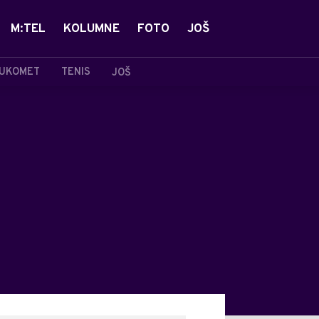
M:TEL
KOLUMNE
FOTO
JOŠ
UKOMET
TENIS
JOŠ