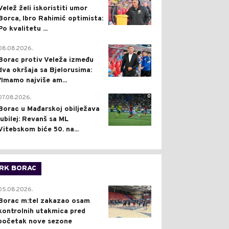
Velež želi iskoristiti umor
Borca, Ibro Rahimić optimista:
Po kvalitetu ...
0
08.08.2026.
Borac protiv Veleža između
dva okršaja sa Bjelorusima:
"Imamo najviše am...
0
07.08.2026.
Borac u Mađarskoj obilježava
jubilej: Revanš sa ML
Vitebskom biće 50. na...
RK BORAC
0
05.08.2026.
Borac m:tel zakazao osam
kontrolnih utakmica pred
početak nove sezone