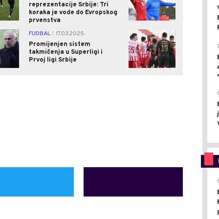
reprezentacije Srbije: Tri
koraka je vode do Evropskog
prvenstva
0
0
FUDBAL
17.03.2025.
|
Promijenjen sistem
takmičenja u Superligi i
Prvoj ligi Srbije