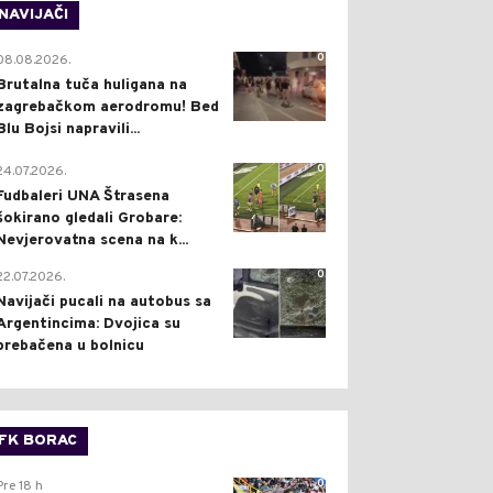
NAVIJAČI
0
08.08.2026.
Brutalna tuča huligana na
zagrebačkom aerodromu! Bed
Blu Bojsi napravili...
0
24.07.2026.
Fudbaleri UNA Štrasena
šokirano gledali Grobare:
Nevjerovatna scena na k...
0
22.07.2026.
Navijači pucali na autobus sa
Argentincima: Dvojica su
prebačena u bolnicu
FK BORAC
0
Pre 18 h