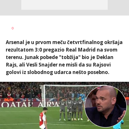
Dragan
AUTOR
0
Šutvić
Arsenal je u prvom meču četvrtfinalnog okršaja
rezultatom 3:0 pregazio Real Madrid na svom
terenu. Junak pobede "tobžija" bio je Deklan
Rajs, ali Vesli Snajder ne misli da su Rajsovi
golovi iz slobodnog udarca nešto posebno.