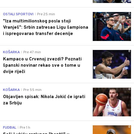
0
OSTALI SPORTOVI
Pre 25 min
|
"Iza multimilionskog posla stoji
Vranješ": Srbin zatresao Ligu šampiona
i ispregovarao transfer decenije
0
KOŠARKA
Pre 47 min
|
Kampaco u Crvenoj zvezdi? Poznati
španski novinar rekao sve o tome u
dvije riječi
0
KOŠARKA
Pre 55 min
|
Objavljen spisak: Nikola Jokić će igrati
za Srbiju
0
FUDBAL
Pre 1 h
|