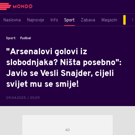
Naslovna
Najnovije
Info
Sport
Zabava
Magazin
M
Sport
Fudbal
"Arsenalovi golovi iz
slobodnjaka? Ništa posebno":
Javio se Vesli Snajder, cijeli
svijet mu se smije!
09.04.2025. / 20:29