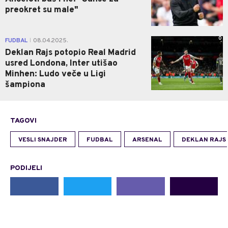
preokret su male"
0
FUDBAL
08.04.2025.
|
Deklan Rajs potopio Real Madrid
usred Londona, Inter utišao
Minhen: Ludo veče u Ligi
šampiona
TAGOVI
VESLI SNAJDER
FUDBAL
ARSENAL
DEKLAN RAJS
PODIJELI