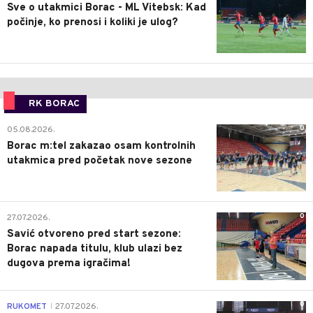
Sve o utakmici Borac - ML Vitebsk: Kad
počinje, ko prenosi i koliki je ulog?
RK BORAC
0
05.08.2026.
Borac m:tel zakazao osam kontrolnih
utakmica pred početak nove sezone
0
27.07.2026.
Savić otvoreno pred start sezone:
Borac napada titulu, klub ulazi bez
dugova prema igračima!
0
RUKOMET
27.07.2026.
|