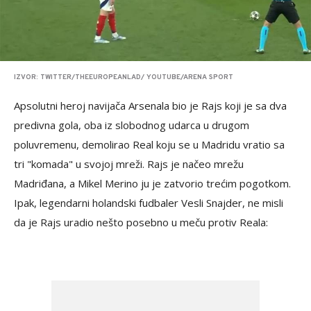
IZVOR: TWITTER/THEEUROPEANLAD/ YOUTUBE/ARENA SPORT
Apsolutni heroj navijača Arsenala bio je Rajs koji je sa dva
predivna gola, oba iz slobodnog udarca u drugom
poluvremenu, demolirao Real koju se u Madridu vratio sa
tri "komada" u svojoj mreži. Rajs je načeo mrežu
Madriđana, a Mikel Merino ju je zatvorio trećim pogotkom.
Ipak, legendarni holandski fudbaler Vesli Snajder, ne misli
da je Rajs uradio nešto posebno u meču protiv Reala: