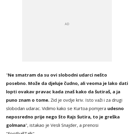
"
Ne smatram da su ovi slobodni udarci nešto
posebno. Može da djeluje čudno, ali veoma je lako dati
lopti ovakav pravac kada znaš kako da šutiraš, a ja
puno znam o tome.
Zid je ovdje kriv. Isto važi i za drugi
slobodan udarac. Vidimo kako se Kurtoa pomjera
udesno
neposredno prije nego što Rajs šutira, to je greška
golmana
", istakao je Vesli Snajder, a prenosi
"FootballTalk".