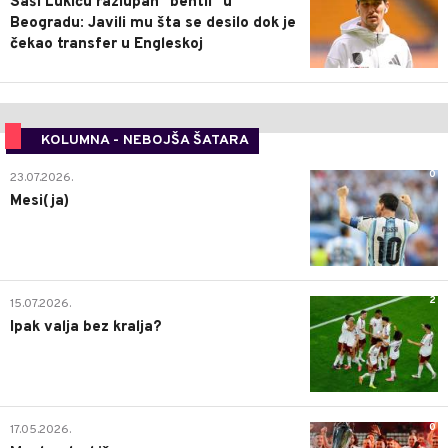
Saši Lukiću razlupan "bentli" u
Beogradu: Javili mu šta se desilo dok je
čekao transfer u Engleskoj
KOLUMNA - NEBOJŠA ŠATARA
0
23.07.2026.
Mesi(ja)
2
15.07.2026.
Ipak valja bez kralja?
0
17.05.2026.