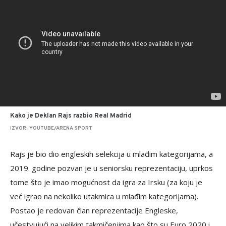
Kako je Deklan Rajs razbio Real Madrid
IZVOR: YOUTUBE/ARENA SPORT
Rajs je bio dio engleskih selekcija u mlađim kategorijama, a
2019. godine pozvan je u seniorsku reprezentaciju, uprkos
tome što je imao mogućnost da igra za Irsku (za koju je
već igrao na nekoliko utakmica u mlađim kategorijama).
Postao je redovan član reprezentacije Engleske,
učestvujući na velikim takmičenjima kao što su Euro 2020 i