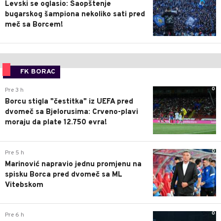
Levski se oglasio: Saopštenje
bugarskog šampiona nekoliko sati pred
meč sa Borcem!
FK BORAC
0
Pre 3 h
Borcu stigla "čestitka" iz UEFA pred
dvomeč sa Bjelorusima: Crveno-plavi
moraju da plate 12.750 evra!
0
Pre 5 h
Marinović napravio jednu promjenu na
spisku Borca pred dvomeč sa ML
Vitebskom
0
Pre 6 h