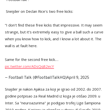
️ Sneijder on Declan Rice's two free kicks:
“I don't find these free kicks that impressive. It may seem
strange, but it's extremely easy to give a ball such a curve
when you know how to kick, and I know a lot about it. The
wall is at fault here.
Same for the second free kick.…
pic.twitter.com/ADsQq82ecY
April 9, 2025
— Football Talk (@FootballTalkHQ)
Snajder je nakon Ajaksa za koji je igrao od 2002. do 2007.
godine potpisao za Real Madrid iz koga je otišao 2009. u
Inter. Sa "neuroazurima" je podigao trofej Lige šampiona
2010 godine. Karijeru je okončao u dresu Al Garafe 2019.