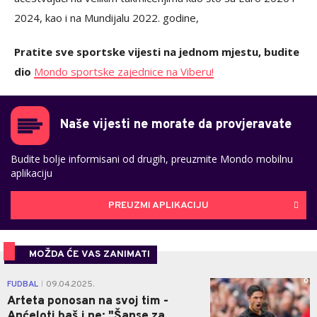
2024, kao i na Mundijalu 2022. godine,
Pratite sve sportske vijesti na jednom mjestu, budite
dio
Mondo sportske zajednice na Viberu!
Naše vijesti ne morate da provjeravate
Budite bolje informisani od drugih, preuzmite Mondo mobilnu
aplikaciju
PREUZMI APLIKACIJU
MOŽDA ĆE VAS ZANIMATI
0
FUDBAL
09.04.2025.
|
Arteta ponosan na svoj tim -
Anćeloti baš i ne: "Šanse za