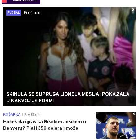
NAJNOVIJE
0
Pre 4 min
FUDBAL
SKINULA SE SUPRUGA LIONELA MESIJA: POKAZALA
U KAKVOJ JE FORMI
0
KOŠARKA
Pre 13 min
|
Hoćeš da igraš sa Nikolom Jokićem u
Denveru? Plati 350 dolara i može