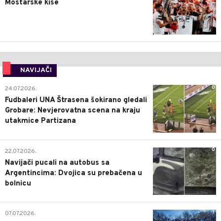
Mostarske kiše
NAVIJAČI
0
24.07.2026.
Fudbaleri UNA Štrasena šokirano gledali
Grobare: Nevjerovatna scena na kraju
utakmice Partizana
0
22.07.2026.
Navijači pucali na autobus sa
Argentincima: Dvojica su prebačena u
bolnicu
1
07.07.2026.