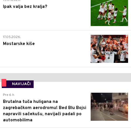
15.07.2026.
Ipak valja bez kralja?
0
17.05.2026.
Mostarske kiše
NAVIJAČI
0
Pre 6 h
Brutalna tuča huligana na
zagrebačkom aerodromu! Bed Blu Bojsi
napravili sačekušu, navijači padali po
automobilima