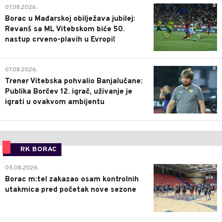
0
07.08.2026.
Borac u Mađarskoj obilježava jubilej:
Revanš sa ML Vitebskom biće 50.
nastup crveno-plavih u Evropi!
0
07.08.2026.
Trener Vitebska pohvalio Banjalučane:
Publika Borčev 12. igrač, uživanje je
igrati u ovakvom ambijentu
RK BORAC
0
05.08.2026.
Borac m:tel zakazao osam kontrolnih
utakmica pred početak nove sezone