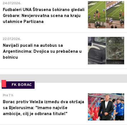
0
24.07.2026.
Fudbaleri UNA Štrasena šokirano gledali
Grobare: Nevjerovatna scena na kraju
utakmice Partizana
0
22.07.2026.
Navijači pucali na autobus sa
Argentincima: Dvojica su prebačena u
bolnicu
FK BORAC
0
Pre 7 h
Borac protiv Veleža između dva okršaja
sa Bjelorusima: "Imamo najviše
ambicije, cilj je odbrana titule!"