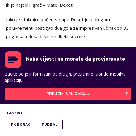
ih je najbolji igrač – Matej Deket.
Iako je utakmicu počeo s klupe Deket je u drugom
poluvremenu postigao dva gola za impresivan učinak od 33
pogotka u dosadašnjem dijelu sezone.
Naše vijesti ne morate da provjeravate
Budite bolje informisani od drugih, preuzmite Mondo mobilnu
aplikaciju
PREUZMI APLIKACIJU
TAGOVI
FK BORAC
FUDBAL