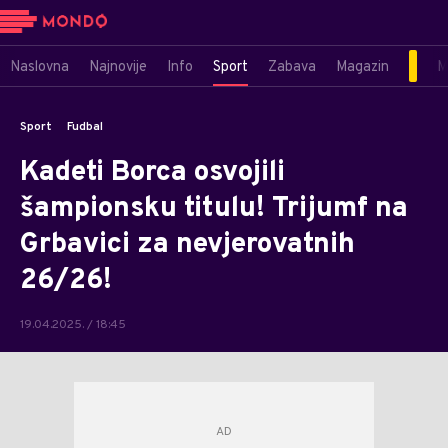
Naslovna
Najnovije
Info
Sport
Zabava
Magazin
M
Sport
Fudbal
Kadeti Borca osvojili
šampionsku titulu! Trijumf na
Grbavici za nevjerovatnih
26/26!
19.04.2025. / 18:45