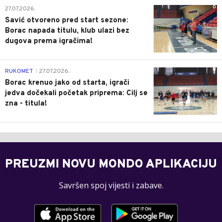
0
27.07.2026.
Savić otvoreno pred start sezone:
Borac napada titulu, klub ulazi bez
dugova prema igračima!
0
RUKOMET
27.07.2026.
|
Borac krenuo jako od starta, igrači
jedva dočekali početak priprema: Cilj se
zna - titula!
PREUZMI NOVU MONDO APLIKACIJU
Savršen spoj vijesti i zabave.