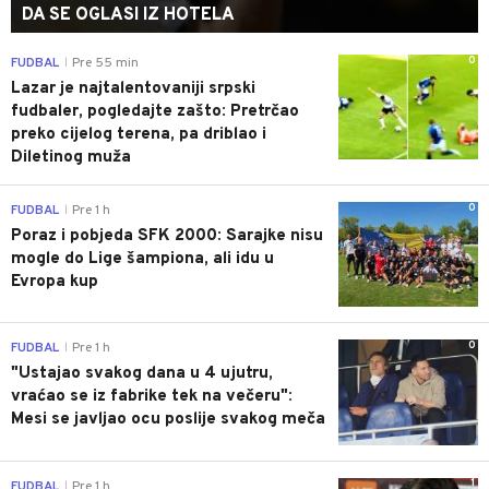
DA SE OGLASI IZ HOTELA
0
FUDBAL
Pre 55 min
|
Lazar je najtalentovaniji srpski
fudbaler, pogledajte zašto: Pretrčao
preko cijelog terena, pa driblao i
Diletinog muža
0
FUDBAL
Pre 1 h
|
Poraz i pobjeda SFK 2000: Sarajke nisu
mogle do Lige šampiona, ali idu u
Evropa kup
0
FUDBAL
Pre 1 h
|
"Ustajao svakog dana u 4 ujutru,
vraćao se iz fabrike tek na večeru":
Mesi se javljao ocu poslije svakog meča
1
FUDBAL
Pre 1 h
|