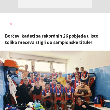
Goran
AUTOR
0
Arbutina
Borčevi kadeti sa rekordnih 26 pobjeda u isto
toliko mečeva stigli do šampionske titule!