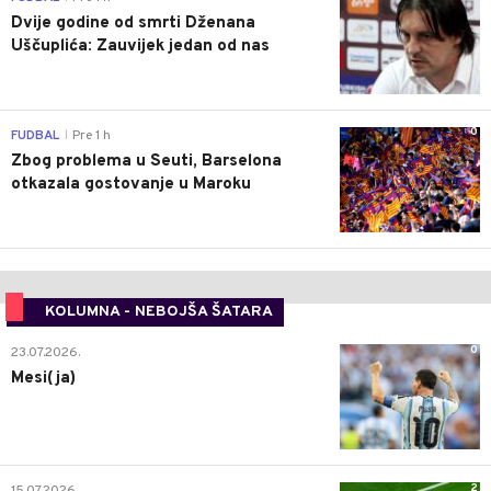
Dvije godine od smrti Dženana
Uščuplića: Zauvijek jedan od nas
0
FUDBAL
Pre 1 h
|
Zbog problema u Seuti, Barselona
otkazala gostovanje u Maroku
KOLUMNA - NEBOJŠA ŠATARA
0
23.07.2026.
Mesi(ja)
2