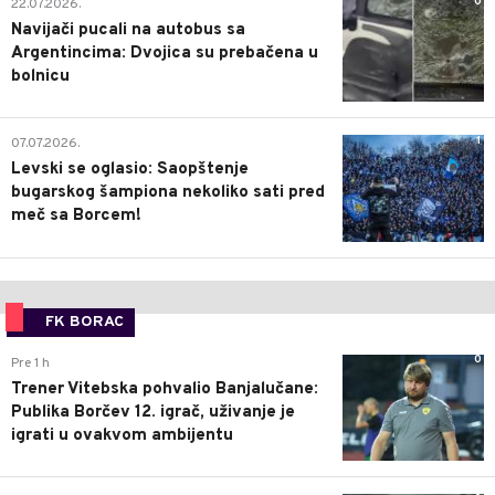
0
22.07.2026.
Navijači pucali na autobus sa
Argentincima: Dvojica su prebačena u
bolnicu
1
07.07.2026.
Levski se oglasio: Saopštenje
bugarskog šampiona nekoliko sati pred
meč sa Borcem!
FK BORAC
0
Pre 1 h
Trener Vitebska pohvalio Banjalučane:
Publika Borčev 12. igrač, uživanje je
igrati u ovakvom ambijentu