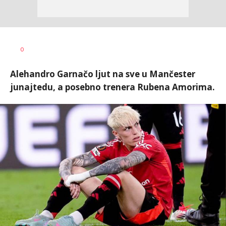
Bojan
AUTOR
0
Jakovljević
Alehandro Garnačo ljut na sve u Mančester
junajtedu, a posebno trenera Rubena Amorima.