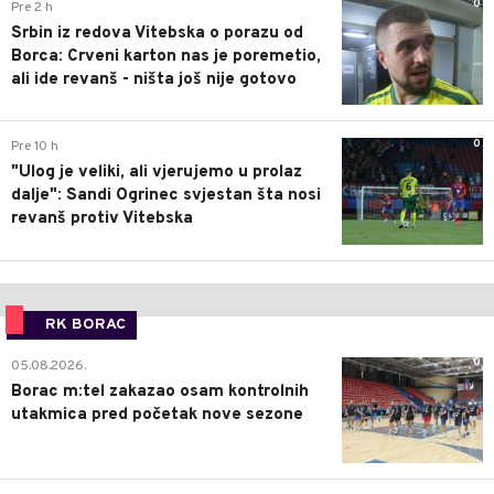
0
Pre 2 h
Srbin iz redova Vitebska o porazu od
Borca: Crveni karton nas je poremetio,
ali ide revanš - ništa još nije gotovo
0
Pre 10 h
"Ulog je veliki, ali vjerujemo u prolaz
dalje": Sandi Ogrinec svjestan šta nosi
revanš protiv Vitebska
RK BORAC
0
05.08.2026.
Borac m:tel zakazao osam kontrolnih
utakmica pred početak nove sezone