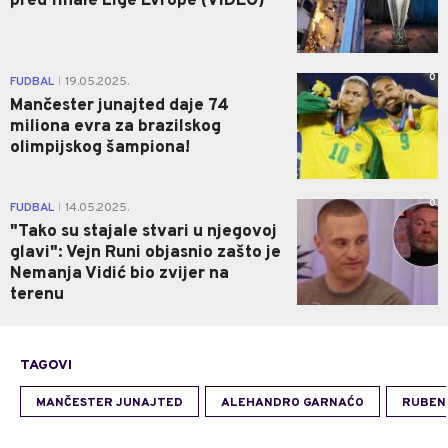
pred finale Lige Evrope (VIDEO)
0
FUDBAL
19.05.2025.
|
Mančester junajted daje 74
miliona evra za brazilskog
olimpijskog šampiona!
0
FUDBAL
14.05.2025.
|
"Tako su stajale stvari u njegovoj
glavi": Vejn Runi objasnio zašto je
Nemanja Vidić bio zvijer na
terenu
TAGOVI
MANČESTER JUNAJTED
ALEHANDRO GARNAĆO
RUBEN