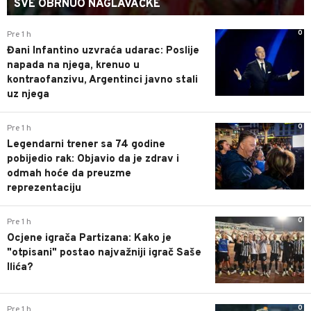
SVE OBRNUO NAGLAVAČKE
0
Pre 1 h
Đani Infantino uzvraća udarac: Poslije
napada na njega, krenuo u
kontraofanzivu, Argentinci javno stali
uz njega
0
Pre 1 h
Legendarni trener sa 74 godine
pobijedio rak: Objavio da je zdrav i
odmah hoće da preuzme
reprezentaciju
0
Pre 1 h
Ocjene igrača Partizana: Kako je
"otpisani" postao najvažniji igrač Saše
Ilića?
0
Pre 1 h