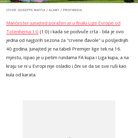
IZVOR: GIUSEPPE MAFFIA / ALAMY / PROFIMEDIA
Mančester junajted poražen je u finalu Lige Evrope od
Totenhema 1:0
(1:0) i kada se podvuče crta - bila je ovo
jedna od najgorih sezona za "crvene đavole" u posljednjih
40 godina. Junajted je na tabeli Premijer lige tek na 16.
mjestu, ispao je u petim rundama FA kupa i Liga kupa, a na
kraju se ni u Evropi nije osladio i čini se da se sve ruši kao
kula od karata.