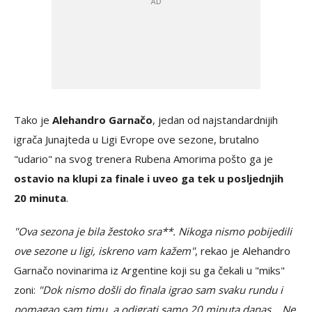
Tako je
Alehandro Garnačo
, jedan od najstandardnijih
igrača Junajteda u Ligi Evrope ove sezone, brutalno
"udario" na svog trenera Rubena Amorima pošto ga je
ostavio na klupi za finale i uveo ga tek u posljednjih
20 minuta
.
"Ova sezona je bila žestoko sra**. Nikoga nismo pobijedili
ove sezone u ligi, iskreno vam kažem"
, rekao je Alehandro
Garnačo novinarima iz Argentine koji su ga čekali u "miks"
zoni:
"Dok nismo došli do finala igrao sam svaku rundu i
pomagao sam timu, a odigrati samo 20 minuta danas... Ne