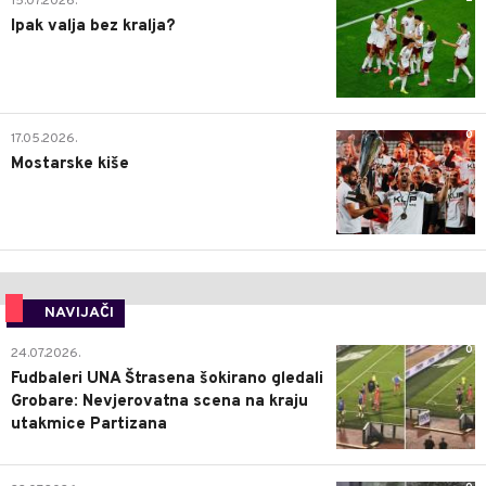
15.07.2026.
Ipak valja bez kralja?
0
17.05.2026.
Mostarske kiše
NAVIJAČI
0
24.07.2026.
Fudbaleri UNA Štrasena šokirano gledali
Grobare: Nevjerovatna scena na kraju
utakmice Partizana