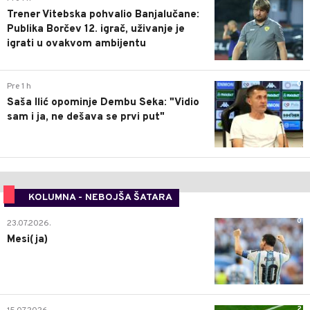
Trener Vitebska pohvalio Banjalučane:
Publika Borčev 12. igrač, uživanje je
igrati u ovakvom ambijentu
0
Pre 1 h
Saša Ilić opominje Dembu Seka: "Vidio
sam i ja, ne dešava se prvi put"
KOLUMNA - NEBOJŠA ŠATARA
0
23.07.2026.
Mesi(ja)
2