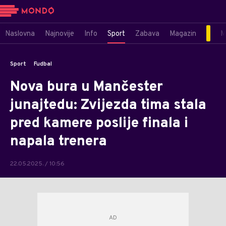
Naslovna
Najnovije
Info
Sport
Zabava
Magazin
M
Sport
Fudbal
Nova bura u Mančester
junajtedu: Zvijezda tima stala
pred kamere poslije finala i
napala trenera
22.05.2025. / 10:56