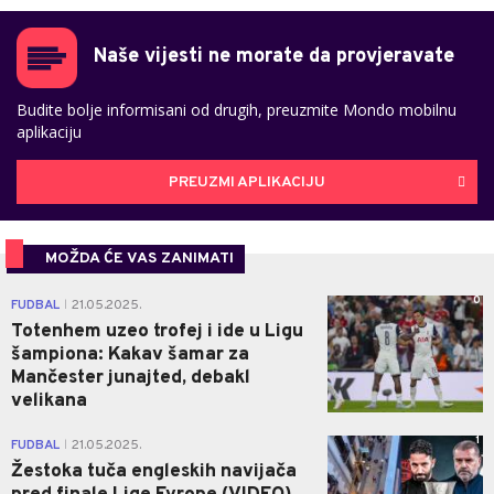
Naše vijesti ne morate da provjeravate
Budite bolje informisani od drugih, preuzmite Mondo mobilnu
aplikaciju
PREUZMI APLIKACIJU
MOŽDA ĆE VAS ZANIMATI
0
FUDBAL
21.05.2025.
|
Totenhem uzeo trofej i ide u Ligu
šampiona: Kakav šamar za
Mančester junajted, debakl
velikana
1
FUDBAL
21.05.2025.
|
Žestoka tuča engleskih navijača