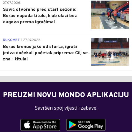
0
27.07.2026.
Savić otvoreno pred start sezone:
Borac napada titulu, klub ulazi bez
dugova prema igračima!
0
RUKOMET
27.07.2026.
|
Borac krenuo jako od starta, igrači
jedva dočekali početak priprema: Cilj se
zna - titula!
PREUZMI NOVU MONDO APLIKACIJU
Savršen spoj vijesti i zabave.