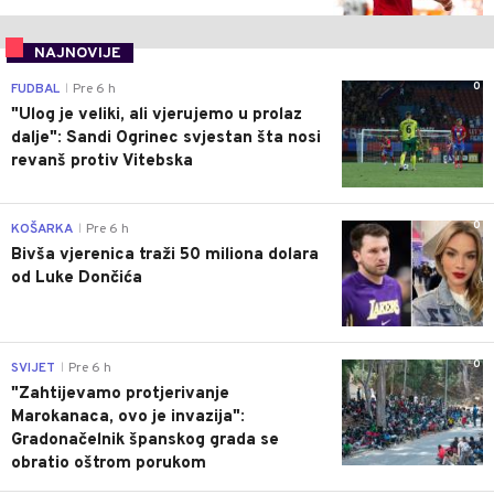
NAJNOVIJE
0
FUDBAL
Pre 6 h
|
"Ulog je veliki, ali vjerujemo u prolaz
dalje": Sandi Ogrinec svjestan šta nosi
revanš protiv Vitebska
0
KOŠARKA
Pre 6 h
|
Bivša vjerenica traži 50 miliona dolara
od Luke Dončića
0
SVIJET
Pre 6 h
|
"Zahtijevamo protjerivanje
Marokanaca, ovo je invazija":
Gradonačelnik španskog grada se
obratio oštrom porukom