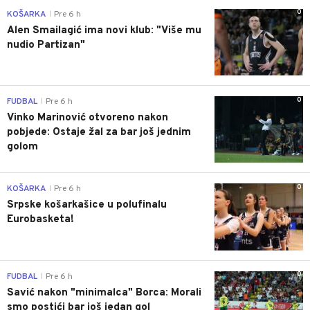
0
KOŠARKA
Pre 6 h
|
Alen Smailagić ima novi klub: "Više mu
nudio Partizan"
0
FUDBAL
Pre 6 h
|
Vinko Marinović otvoreno nakon
pobjede: Ostaje žal za bar još jednim
golom
0
KOŠARKA
Pre 6 h
|
Srpske košarkašice u polufinalu
Eurobasketa!
0
FUDBAL
Pre 6 h
|
Savić nakon "minimalca" Borca: Morali
smo postići bar još jedan gol