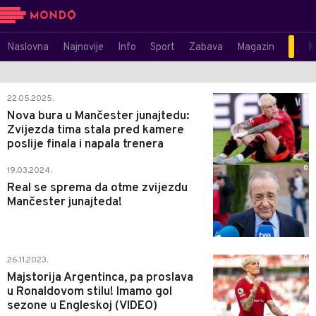
Naslovna
Najnovije
Info
Sport
Zabava
Magazin
M
0
22.05.2025.
Nova bura u Mančester junajtedu:
Zvijezda tima stala pred kamere
poslije finala i napala trenera
0
19.03.2024.
Real se sprema da otme zvijezdu
Mančester junajteda!
0
26.11.2023.
Majstorija Argentinca, pa proslava
u Ronaldovom stilu! Imamo gol
sezone u Engleskoj (VIDEO)