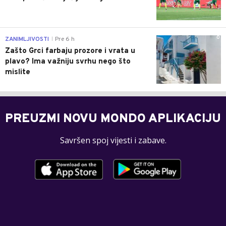
0
ZANIMLJIVOSTI
Pre 6 h
|
Zašto Grci farbaju prozore i vrata u
plavo? Ima važniju svrhu nego što
mislite
PREUZMI NOVU MONDO APLIKACIJU
Savršen spoj vijesti i zabave.