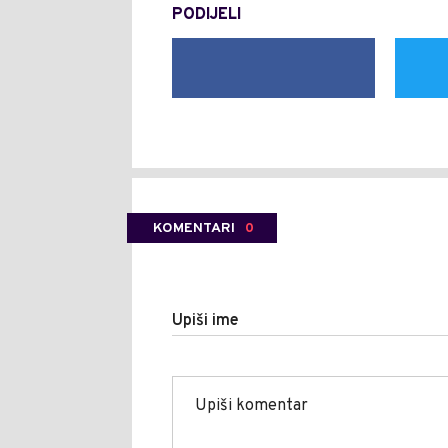
PODIJELI
KOMENTARI
0
Upiši ime