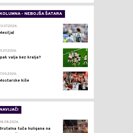
KOLUMNA - NEBOJŠA ŠATARA
0
23.07.2026.
Mesi(ja)
2
15.07.2026.
Ipak valja bez kralja?
0
17.05.2026.
Mostarske kiše
NAVIJAČI
0
08.08.2026.
Brutalna tuča huligana na