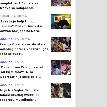
kompletiran? Evo šta se
dešava sa Kampacom i ...
0
FUDBAL
Pre 38 min
|
"Zvezda je bolji tim od
Hapoela": Boško Đurovsku
pozvao navijače na Mara...
0
KOŠARKA
Pre 50 min
|
Kako je Crvena zvezda otela
najboljeg defanzivca Evrolige?
Kada se sve r...
0
KOŠARKA
Pre 1 h
|
"To da pitam Crnogorca od
140 kg mišića?": NBA
superstar nije smio da pi...
0
KOŠARKA
Pre 1 h
|
Ko je Nik Vejler Bab i šta
donosi Crvenoj zvezdi: U
Beogradu mu mijenjaj...