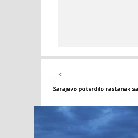
Haris
AUTOR
0
Krhalić
Sarajevo potvrdilo rastanak sa