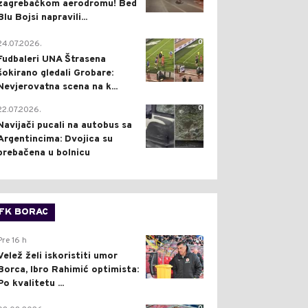
zagrebačkom aerodromu! Bed
Blu Bojsi napravili...
0
24.07.2026.
Fudbaleri UNA Štrasena
šokirano gledali Grobare:
Nevjerovatna scena na k...
0
22.07.2026.
Navijači pucali na autobus sa
Argentincima: Dvojica su
prebačena u bolnicu
FK BORAC
0
Pre 16 h
Velež želi iskoristiti umor
Borca, Ibro Rahimić optimista:
Po kvalitetu ...