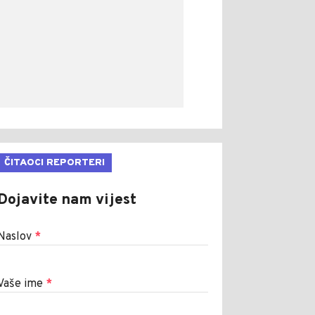
ČITAOCI REPORTERI
Dojavite nam vijest
Naslov
*
Vaše ime
*