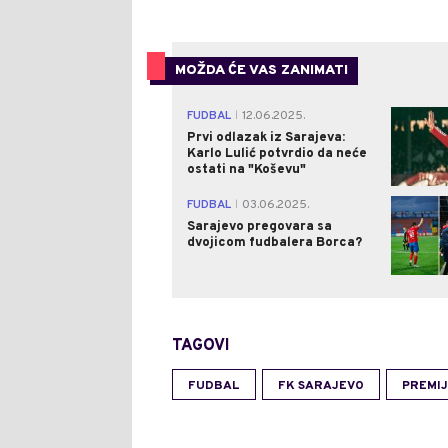
MOŽDA ĆE VAS ZANIMATI
FUDBAL
12.06.2025.
|
Prvi odlazak iz Sarajeva:
Karlo Lulić potvrdio da neće
ostati na "Koševu"
FUDBAL
03.06.2025.
|
Sarajevo pregovara sa
dvojicom fudbalera Borca?
TAGOVI
FUDBAL
FK SARAJEVO
PREMIJ