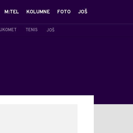
M:TEL
KOLUMNE
FOTO
JOŠ
UKOMET
TENIS
JOŠ