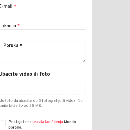
E-mail
*
Lokacija
*
Ubacite video ili foto
Možete da ubacite do 3 fotografije ili videa. Ne
smije biti više od 25 MB.
Pristajete na
pravila korišćenja
Mondo
portala.