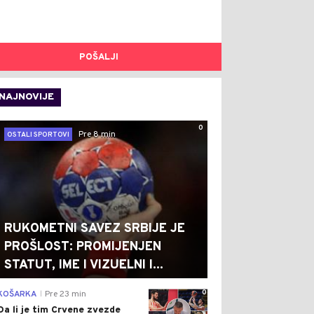
POŠALJI
NAJNOVIJE
0
Pre 8 min
OSTALI SPORTOVI
RUKOMETNI SAVEZ SRBIJE JE
PROŠLOST: PROMIJENJEN
STATUT, IME I VIZUELNI I...
0
KOŠARKA
Pre 23 min
|
Da li je tim Crvene zvezde