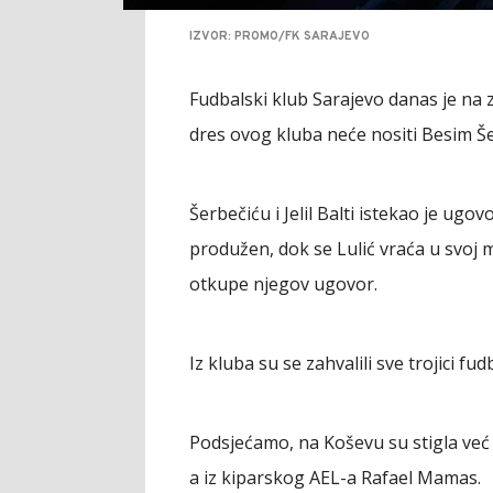
IZVOR: PROMO/FK SARAJEVO
Fudbalski klub Sarajevo danas je na 
dres ovog kluba neće nositi Besim Šerb
Šerbečiću i Jelil Balti istekao je ugovo
produžen, dok se Lulić vraća u svoj ma
otkupe njegov ugovor.
Iz kluba su se zahvalili sve trojici fu
Podsjećamo, na Koševu su stigla već 
a iz kiparskog AEL-a Rafael Mamas.