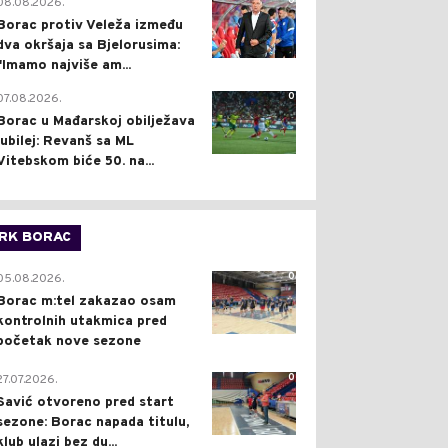
0
08.08.2026.
Borac protiv Veleža između
dva okršaja sa Bjelorusima:
"Imamo najviše am...
0
07.08.2026.
Borac u Mađarskoj obilježava
jubilej: Revanš sa ML
Vitebskom biće 50. na...
RK BORAC
0
05.08.2026.
Borac m:tel zakazao osam
kontrolnih utakmica pred
početak nove sezone
0
27.07.2026.
Savić otvoreno pred start
sezone: Borac napada titulu,
klub ulazi bez du...