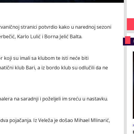
zvaničnoj stranici potvrdio kako u narednoj sezoni
ečić, Karlo Lulić i Borna Jelić Balta.
r koji su imali sa klubom te isti neće biti
tični klub Bari, a iz bordo klub su odlučili da ne
dbalera na saradnji i poželjeli im sreću u nastavku.
dva pojačanja. Iz Veleža je došao Mihael Mlinarić,