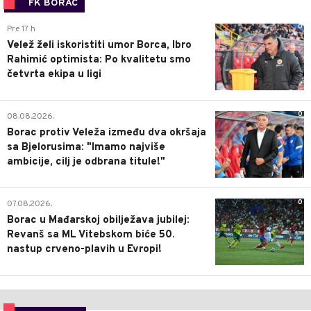
FK BORAC
0
Pre 17 h
Velež želi iskoristiti umor Borca, Ibro
Rahimić optimista: Po kvalitetu smo
četvrta ekipa u ligi
0
08.08.2026.
Borac protiv Veleža između dva okršaja
sa Bjelorusima: "Imamo najviše
ambicije, cilj je odbrana titule!"
0
07.08.2026.
Borac u Mađarskoj obilježava jubilej:
Revanš sa ML Vitebskom biće 50.
nastup crveno-plavih u Evropi!