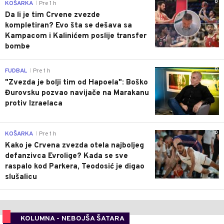
0
KOŠARKA
Pre 1 h
|
Da li je tim Crvene zvezde
kompletiran? Evo šta se dešava sa
Kampacom i Kalinićem poslije transfer
bombe
0
FUDBAL
Pre 1 h
|
"Zvezda je bolji tim od Hapoela": Boško
Đurovsku pozvao navijače na Marakanu
protiv Izraelaca
0
KOŠARKA
Pre 1 h
|
Kako je Crvena zvezda otela najboljeg
defanzivca Evrolige? Kada se sve
raspalo kod Parkera, Teodosić je digao
slušalicu
KOLUMNA - NEBOJŠA ŠATARA