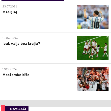
0
23.07.2026.
Mesi(ja)
2
15.07.2026.
Ipak valja bez kralja?
0
17.05.2026.
Mostarske kiše
NAVIJAČI