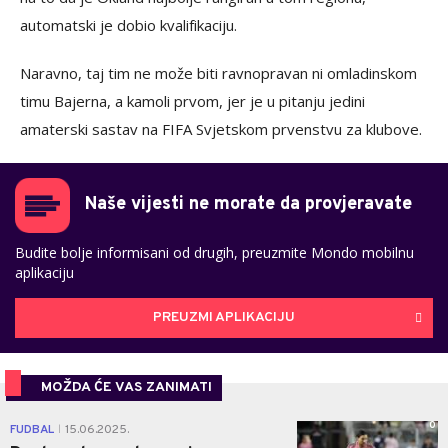
automatski je dobio kvalifikaciju.
Naravno, taj tim ne može biti ravnopravan ni omladinskom
timu Bajerna, a kamoli prvom, jer je u pitanju jedini
amaterski sastav na FIFA Svjetskom prvenstvu za klubove.
Naše vijesti ne morate da provjeravate
Budite bolje informisani od drugih, preuzmite Mondo mobilnu
aplikaciju
PREUZMI APLIKACIJU
MOŽDA ĆE VAS ZANIMATI
0
FUDBAL
15.06.2025.
|