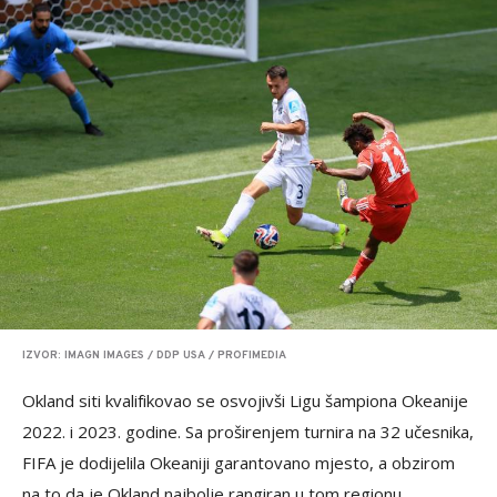
IZVOR: IMAGN IMAGES / DDP USA / PROFIMEDIA
Okland siti kvalifikovao se osvojivši Ligu šampiona Okeanije
2022. i 2023. godine. Sa proširenjem turnira na 32 učesnika,
FIFA je dodijelila Okeaniji garantovano mjesto, a obzirom
na to da je Okland najbolje rangiran u tom regionu,