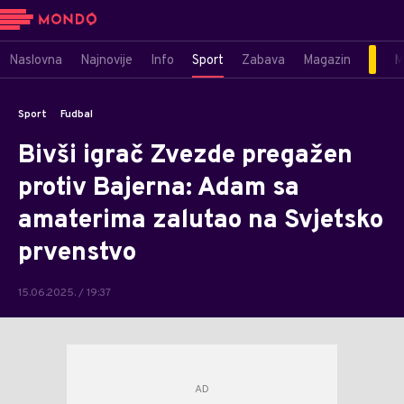
Naslovna
Najnovije
Info
Sport
Zabava
Magazin
M
Sport
Fudbal
Bivši igrač Zvezde pregažen
protiv Bajerna: Adam sa
amaterima zalutao na Svjetsko
prvenstvo
15.06.2025. / 19:37