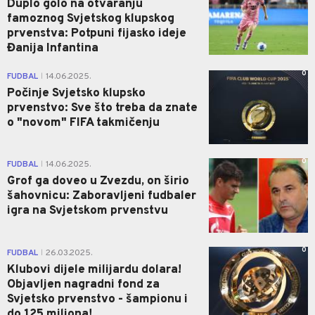
Duplo golo na otvaranju
famoznog Svjetskog klupskog
prvenstva: Potpuni fijasko ideje
Đanija Infantina
0
FUDBAL
14.06.2025.
|
Počinje Svjetsko klupsko
prvenstvo: Sve što treba da znate
o "novom" FIFA takmičenju
0
FUDBAL
14.06.2025.
|
Grof ga doveo u Zvezdu, on širio
šahovnicu: Zaboravljeni fudbaler
igra na Svjetskom prvenstvu
0
FUDBAL
26.03.2025.
|
Klubovi dijele milijardu dolara!
Objavljen nagradni fond za
Svjetsko prvenstvo - šampionu i
do 125 miliona!