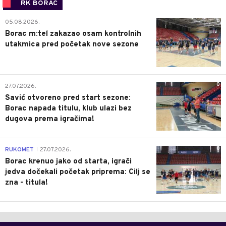
RK BORAC
0
05.08.2026.
Borac m:tel zakazao osam kontrolnih
utakmica pred početak nove sezone
0
27.07.2026.
Savić otvoreno pred start sezone:
Borac napada titulu, klub ulazi bez
dugova prema igračima!
0
RUKOMET
27.07.2026.
|
Borac krenuo jako od starta, igrači
jedva dočekali početak priprema: Cilj se
zna - titula!