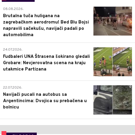
0
08.08.2026.
Brutalna tuča huligana na
zagrebačkom aerodromu! Bed Blu Bojsi
napravili sačekušu, navijači padali po
automobilima
0
24.07.2026.
Fudbaleri UNA Štrasena šokirano gledali
Grobare: Nevjerovatna scena na kraju
utakmice Partizana
0
22.07.2026.
Navijači pucali na autobus sa
Argentincima: Dvojica su prebačena u
bolnicu