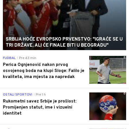
SRBIJA HOĆE EVROPSKO PRVENSTVO: "IGRAĆE SE U
TRI DRŽAVE, ALI ĆE FINALE BITI U BEOGRADU"
0
FUDBAL
Pre 43 min
|
Perica Ognjenović nakon prvog
osvojenog boda na klupi Sloge: Falilo je
kvaliteta, ima mjesta za napredak
0
OSTALI SPORTOVI
Pre 1 h
|
Rukometni savez Srbije je prošlost:
Promijenjen statut, ime i vizuelni
identitet