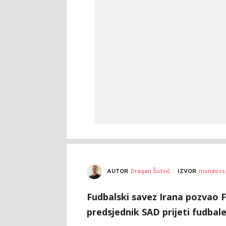
AUTOR
Dragan Šutvić
IZVOR
mondo.rs
Fudbalski savez Irana pozvao 
predsjednik SAD prijeti fudbal