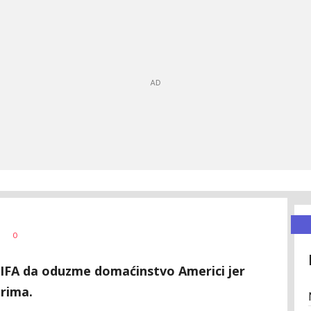
0
FIFA da oduzme domaćinstvo Americi jer
erima.