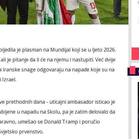
jedila je plasman na Mundijal koji se u ljeto 2026.
i je pitanje da li će na njemu i nastupiti. Već dvije
, a iranske snage odgovaraju na napade koje su na
 Izrael.
jave prethodnih dana - uticajni ambasador isticao je
u ubijene u napadu na školu, pa je zatim delovalo da
. Naravno, umešao se Donald Tramp i poručio
Svjetsko prvenstvo.