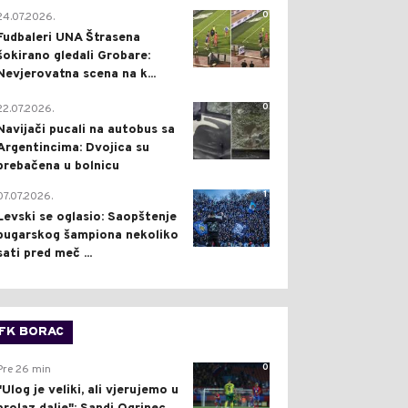
0
24.07.2026.
Fudbaleri UNA Štrasena
šokirano gledali Grobare:
Nevjerovatna scena na k...
0
22.07.2026.
Navijači pucali na autobus sa
Argentincima: Dvojica su
prebačena u bolnicu
1
07.07.2026.
Levski se oglasio: Saopštenje
bugarskog šampiona nekoliko
sati pred meč ...
FK BORAC
0
Pre 26 min
"Ulog je veliki, ali vjerujemo u