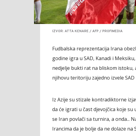
IZVOR: ATTA KENARE / AFP / PROFIMEDIA
Fudbalska reprezentacija Irana obezbi
godine igra u SAD, Kanadi i Meksiku, al
nedjelje bukti rat na bliskom istoku
njihovu teritoriju zajedno izvele SAD i
Iz Azije su stizale kontradiktorne iz
da će igrati u čast djevojčica koje s
se Iran povlači sa turnira, a onda..
Irancima da je bolje da ne dolaze na 