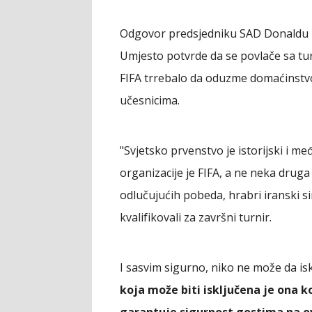
Odgovor predsjedniku SAD Donaldu T
Umjesto potvrde da se povlače sa turn
FIFA trrebalo da oduzme domaćinstv
učesnicima.
"Svjetsko prvenstvo je istorijski i
organizacije je FIFA, a ne neka drug
odlučujućih pobeda, hrabri iranski 
kvalifikovali za završni turnir.
I sasvim sigurno, niko ne može da isk
koja može biti isključena je ona ko
garantuje sigurnost gostima na o