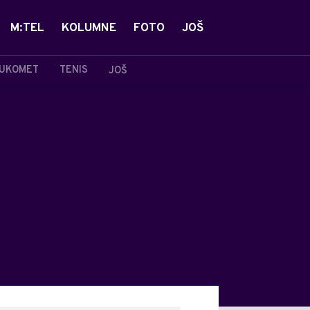
M:TEL
KOLUMNE
FOTO
JOŠ
UKOMET
TENIS
JOŠ