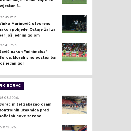
prolaz dalje": Sandi Ogrinec
svjestan š...
0
Pre 39 min
Vinko Marinović otvoreno
nakon pobjede: Ostaje žal za
bar još jednim golom
0
Pre 45 min
Savić nakon "minimalca"
Borca: Morali smo postići bar
još jedan gol
RK BORAC
0
05.08.2026.
Borac m:tel zakazao osam
kontrolnih utakmica pred
početak nove sezone
0
27.07.2026.