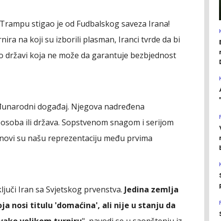
rampu stigao je od Fudbalskog saveza Irana!
ira na koji su izborili plasman, Iranci tvrde da bi
o državi koja ne može da garantuje bezbjednost
 međunarodni događaj. Njegova nadređena
a osoba ili država. Sopstvenom snagom i serijom
sinovi su našu reprezentaciju među prvima
ljuči Iran sa Svjetskog prvenstva.
Jedina zemlja
ja nosi titulu 'domaćina', ali nije u stanju da
vako velikom turniru
", navodi se u saopštenju iz