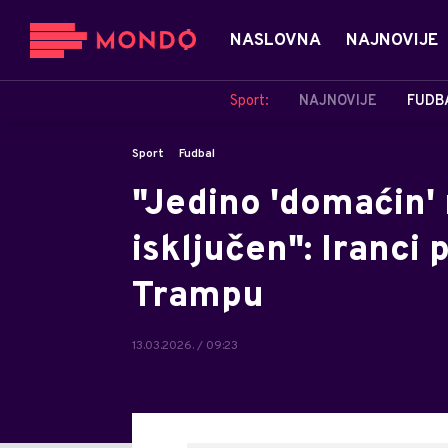
NASLOVNA
NAJNOVIJE
Sport:
NAJNOVIJE
FUDB
Sport
Fudbal
"Jedino 'domaćin'
isključen": Iranci
Trampu
13.03.2026. / 09:23