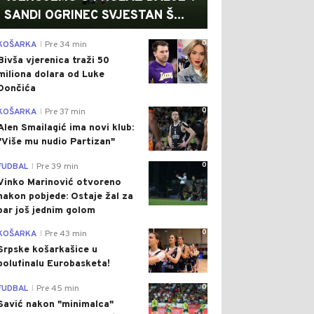
SANDI OGRINEC SVJESTAN Š...
0
KOŠARKA
Pre 34 min
|
Bivša vjerenica traži 50
miliona dolara od Luke
Dončića
0
KOŠARKA
Pre 37 min
|
Alen Smailagić ima novi klub:
"Više mu nudio Partizan"
0
FUDBAL
Pre 39 min
|
Vinko Marinović otvoreno
nakon pobjede: Ostaje žal za
bar još jednim golom
0
KOŠARKA
Pre 43 min
|
Srpske košarkašice u
polufinalu Eurobasketa!
0
FUDBAL
Pre 45 min
|
Savić nakon "minimalca"