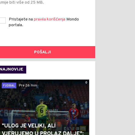
smije biti više od 25 MB.
Pristajete na
pravila korišćenja
Mondo
portala.
POŠALJI
NAJNOVIJE
0
Pre 26 min
FUDBAL
"ULOG JE VELIKI, ALI
VJERUJEMO U PROLAZ DALJE":