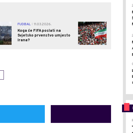
0
0
FUDBAL
11.03.2026.
|
Koga će FIFA poslati na
Svjetsko prvenstvo umjesto
Irana?