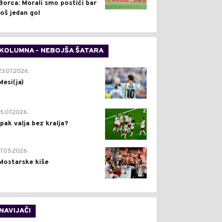
Borca: Morali smo postići bar
još jedan gol
KOLUMNA - NEBOJŠA ŠATARA
0
23.07.2026.
Mesi(ja)
2
15.07.2026.
Ipak valja bez kralja?
0
17.05.2026.
Mostarske kiše
NAVIJAČI