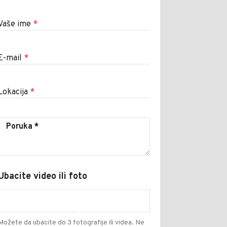
Vaše ime
*
E-mail
*
Lokacija
*
Ubacite video ili foto
Možete da ubacite do 3 fotografije ili videa. Ne